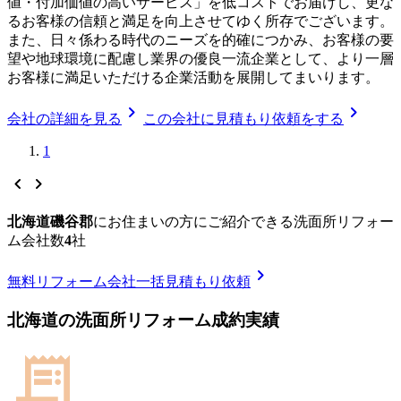
値・付加価値の高いサービス」を低コストでお届けし、更な
るお客様の信頼と満足を向上させてゆく所存でございます。
また、日々係わる時代のニーズを的確につかみ、お客様の要
望や地球環境に配慮し業界の優良一流企業として、より一層
お客様に満足いただける企業活動を展開してまいります。
chevron_right
chevron_right
会社の詳細を見る
この会社に見積もり依頼をする
1
chevron_left
chevron_right
北海道磯谷郡
に
お住まいの方にご紹介できる
洗面所リフォー
ム
会社数
4
社
chevron_right
無料
リフォーム会社一括見積もり依頼
北海道
の
洗面所リフォーム
成約実績