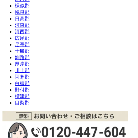
様似郡
幌泉郡
日高郡
河東郡
河西郡
広尾郡
足寄郡
十勝郡
釧路郡
厚岸郡
川上郡
阿寒郡
白糠郡
野付郡
標津郡
目梨郡