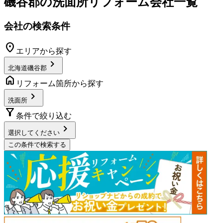
磯谷郡
の
洗面所リフォーム
会社一覧
会社の検索条件
location_on
エリアから探す
chevron_right
北海道磯谷郡
home
リフォーム箇所から探す
chevron_right
洗面所
filter_alt
条件で絞り込む
chevron_right
選択してください
この条件で検索する