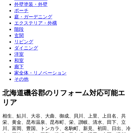
外壁塗装・外壁
ポーチ
庭・ガーデニング
エクステリア・外構
階段
玄関
リビング
ダイニング
洋室
和室
廊下
家全体・リノベーション
その他
北海道磯谷郡
のリフォーム対応可能エ
リア
相生
、
鮎川
、
大谷
、
大曲
、
御成
、
貝川
、
上里
、
上目名
、
共
栄
、
黄金
、
昆布温泉
、
昆布町
、
栄
、
讃岐
、
清水
、
田下
、
立
川
、
富岡
、
豊国
、
トンカラ
、
名駒町
、
新見
、
初田
、
日出
、
冷