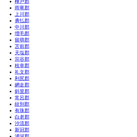
樺戸郡
雨竜郡
上川郡
勇払郡
中川郡
増毛郡
留萌郡
苫前郡
天塩郡
宗谷郡
枝幸郡
礼文郡
利尻郡
網走郡
斜里郡
常呂郡
紋別郡
有珠郡
白老郡
沙流郡
新冠郡
浦河郡