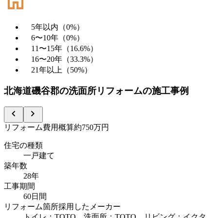
5年以内
（
0
%）
6〜10年
（
0
%）
11〜15年
（
16.6
%）
16〜20年
（
33.3
%）
21年以上
（
50
%）
北海道磯谷郡
の
洗面所リフォーム
の施工事例
chevron_left
chevron_right
リフォーム費用概算
約750万円
住宅の種類
一戸建て
築年数
28年
工事期間
60日間
リフォーム箇所
採用したメーカー
トイレ：TOTO、洗面所：TOTO、リビング：イクタ、