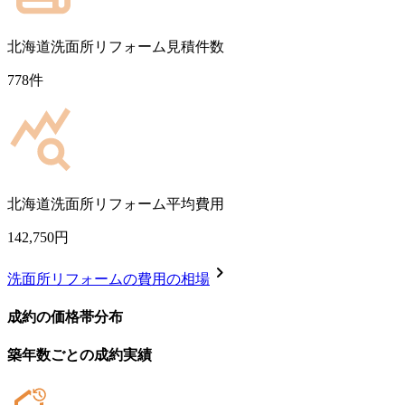
北海道
洗面所リフォーム見積件数
778
件
北海道
洗面所リフォーム平均費用
142,750
円
chevron_right
洗面所リフォーム
の費用の相場
成約の価格帯分布
築年数ごとの成約実績