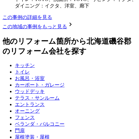
ダイニング：イクタ、洋室、廊下
この事例の詳細を見る
chevron_right
この地域の事例をもっと見る
他のリフォーム箇所から
北海道磯谷郡
のリフォーム会社を探す
キッチン
トイレ
お風呂・浴室
カーポート・ガレージ
ウッドデッキ
テラス・サンルーム
エントランス
オーニング
フェンス
ベランダ・バルコニー
門扉
屋根塗装・屋根