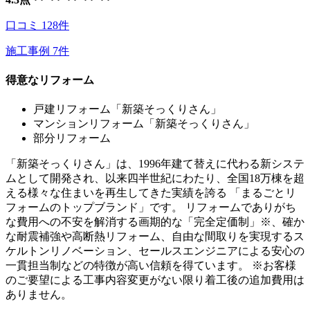
口コミ
128
件
施工事例
7
件
得意なリフォーム
戸建リフォーム「新築そっくりさん」
マンションリフォーム「新築そっくりさん」
部分リフォーム
「新築そっくりさん」は、1996年建て替えに代わる新システ
ムとして開発され、以来四半世紀にわたり、全国18万棟を超
える様々な住まいを再生してきた実績を誇る 「まるごとリ
フォームのトップブランド」です。 リフォームでありがち
な費用への不安を解消する画期的な「完全定価制」※、確か
な耐震補強や高断熱リフォーム、自由な間取りを実現するス
ケルトンリノベーション、セールスエンジニアによる安心の
一貫担当制などの特徴が高い信頼を得ています。 ※お客様
のご要望による工事内容変更がない限り着工後の追加費用は
ありません。