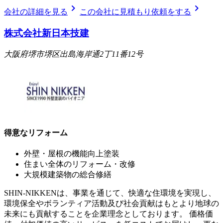
chevron_right
chevron_right
会社の詳細を見る
この会社に見積もり依頼をする
株式会社新日本技建
大阪府堺市堺区出島海岸通2丁11番12号
得意なリフォーム
外壁・屋根の機能向上塗装
住まい全体のリフォーム・改修
大規模建築物の総合修繕
SHIN-NIKKENは、事業を通じて、快適な住環境を実現し、
環境保全やボランティア活動及び社会貢献はもとより地球の
未来にも貢献することを企業理念としております。 価格価