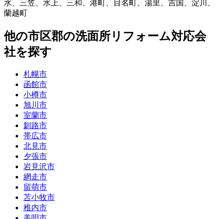
水
、
三笠
、
水上
、
三和
、
港町
、
目名町
、
湯里
、
吉国
、
淀川
、
蘭越町
他
の市区郡の
洗面所リフォーム
対応会
社を探す
札幌市
函館市
小樽市
旭川市
室蘭市
釧路市
帯広市
北見市
夕張市
岩見沢市
網走市
留萌市
苫小牧市
稚内市
美唄市