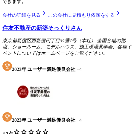
できます。
chevron_right
chevron_right
会社の詳細を見る
この会社に見積もり依頼をする
住友不動産の新築そっくりさん
東京都新宿区西新宿四丁目34番7号（本社） 全国各地の拠
点、ショールーム、モデルハウス、施工現場見学会、各種イ
ベントについてはホームページをご覧ください。
2023
年
ユーザー満足優良会社
+
4
2023
年
ユーザー満足優良会社
+
4
star
star
star
star
star
4.3
点