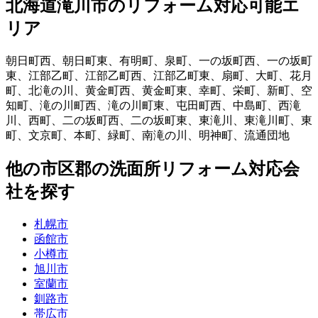
北海道滝川市
のリフォーム対応可能エ
リア
朝日町西
、
朝日町東
、
有明町
、
泉町
、
一の坂町西
、
一の坂町
東
、
江部乙町
、
江部乙町西
、
江部乙町東
、
扇町
、
大町
、
花月
町
、
北滝の川
、
黄金町西
、
黄金町東
、
幸町
、
栄町
、
新町
、
空
知町
、
滝の川町西
、
滝の川町東
、
屯田町西
、
中島町
、
西滝
川
、
西町
、
二の坂町西
、
二の坂町東
、
東滝川
、
東滝川町
、
東
町
、
文京町
、
本町
、
緑町
、
南滝の川
、
明神町
、
流通団地
他
の市区郡の
洗面所リフォーム
対応会
社を探す
札幌市
函館市
小樽市
旭川市
室蘭市
釧路市
帯広市