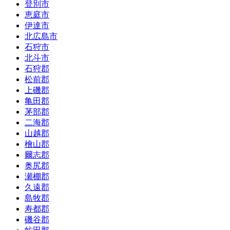
登別市
恵庭市
伊達市
北広島市
石狩市
北斗市
石狩郡
松前郡
上磯郡
亀田郡
茅部郡
二海郡
山越郡
檜山郡
爾志郡
奥尻郡
瀬棚郡
久遠郡
島牧郡
寿都郡
磯谷郡