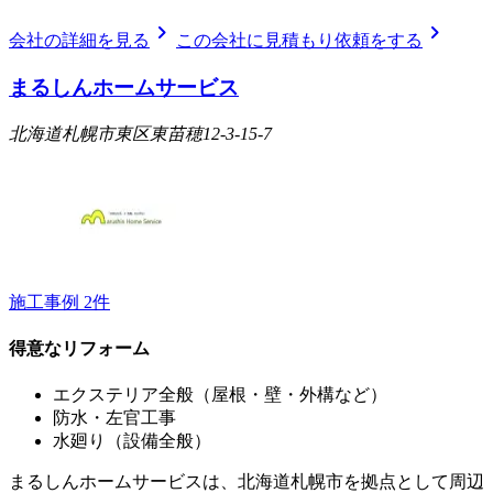
chevron_right
chevron_right
会社の詳細を見る
この会社に見積もり依頼をする
まるしんホームサービス
北海道札幌市東区東苗穂12-3-15-7
施工事例
2
件
得意なリフォーム
エクステリア全般（屋根・壁・外構など）
防水・左官工事
水廻り（設備全般）
まるしんホームサービスは、北海道札幌市を拠点として周辺