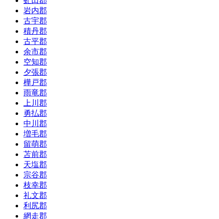
虻田郡
岩内郡
古宇郡
積丹郡
古平郡
余市郡
空知郡
夕張郡
樺戸郡
雨竜郡
上川郡
勇払郡
中川郡
増毛郡
留萌郡
苫前郡
天塩郡
宗谷郡
枝幸郡
礼文郡
利尻郡
網走郡