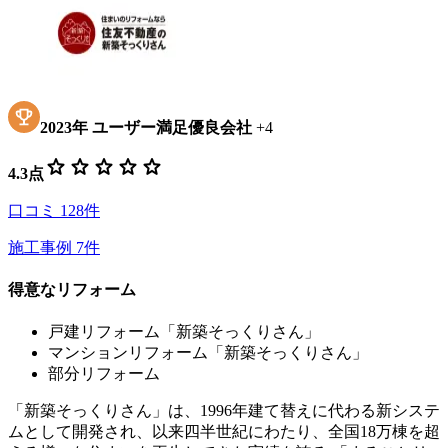
2023
年
ユーザー満足優良会社
+
4
star
star
star
star
star
4.3
点
口コミ
128
件
施工事例
7
件
得意なリフォーム
戸建リフォーム「新築そっくりさん」
マンションリフォーム「新築そっくりさん」
部分リフォーム
「新築そっくりさん」は、1996年建て替えに代わる新システ
ムとして開発され、以来四半世紀にわたり、全国18万棟を超