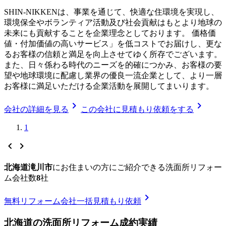
SHIN-NIKKENは、事業を通じて、快適な住環境を実現し、
環境保全やボランティア活動及び社会貢献はもとより地球の
未来にも貢献することを企業理念としております。 価格価
値・付加価値の高いサービス」を低コストでお届けし、更な
るお客様の信頼と満足を向上させてゆく所存でございます。
また、日々係わる時代のニーズを的確につかみ、お客様の要
望や地球環境に配慮し業界の優良一流企業として、より一層
お客様に満足いただける企業活動を展開してまいります。
chevron_right
chevron_right
会社の詳細を見る
この会社に見積もり依頼をする
1
chevron_left
chevron_right
北海道滝川市
に
お住まいの方にご紹介できる
洗面所リフォー
ム
会社数
8
社
chevron_right
無料
リフォーム会社一括見積もり依頼
北海道
の
洗面所リフォーム
成約実績