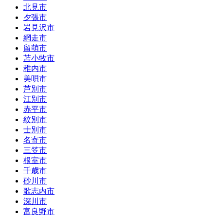
北見市
夕張市
岩見沢市
網走市
留萌市
苫小牧市
稚内市
美唄市
芦別市
江別市
赤平市
紋別市
士別市
名寄市
三笠市
根室市
千歳市
砂川市
歌志内市
深川市
富良野市