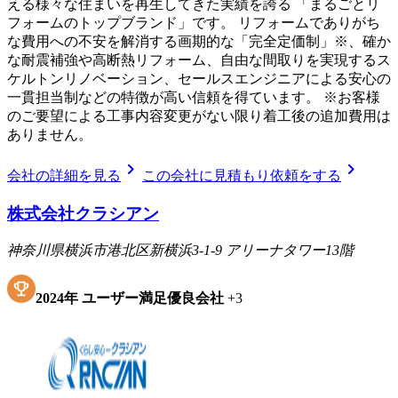
える様々な住まいを再生してきた実績を誇る 「まるごとリ
フォームのトップブランド」です。 リフォームでありがち
な費用への不安を解消する画期的な「完全定価制」※、確か
な耐震補強や高断熱リフォーム、自由な間取りを実現するス
ケルトンリノベーション、セールスエンジニアによる安心の
一貫担当制などの特徴が高い信頼を得ています。 ※お客様
のご要望による工事内容変更がない限り着工後の追加費用は
ありません。
chevron_right
chevron_right
会社の詳細を見る
この会社に見積もり依頼をする
株式会社クラシアン
神奈川県横浜市港北区新横浜3-1-9 アリーナタワー13階
2024
年
ユーザー満足優良会社
+
3