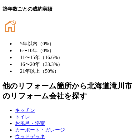
築年数ごとの成約実績
5年以内
（
0
%）
6〜10年
（
0
%）
11〜15年
（
16.6
%）
16〜20年
（
33.3
%）
21年以上
（
50
%）
他のリフォーム箇所から
北海道滝川市
のリフォーム会社を探す
キッチン
トイレ
お風呂・浴室
カーポート・ガレージ
ウッドデッキ