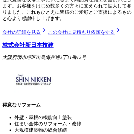
ます。お客様をはじめ数多くの方々に支えられて拡大して参
りました。これもひとえに皆様のご愛顧とご支援によるもの
と心より感謝申し上げます。
chevron_right
chevron_right
会社の詳細を見る
この会社に見積もり依頼をする
株式会社新日本技建
大阪府堺市堺区出島海岸通2丁11番12号
得意なリフォーム
外壁・屋根の機能向上塗装
住まい全体のリフォーム・改修
大規模建築物の総合修繕