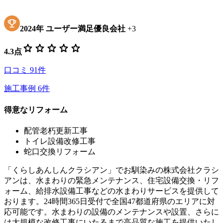
2024
年
ユーザー満足優良会社
+
3
star
star
star
star
star
4.3
点
口コミ
91
件
施工事例
6
件
得意なリフォーム
配管老朽更新工事
トイレ設備改修工事
蛇口交換リフォーム
「くらしあんしんクラシアン」でお馴染みの株式会社クラシ
アンは、水まわりの緊急メンテナンス、住宅設備交換・リフ
ォーム、給排水設備工事などの水まわりサービスを提供して
おります。24時間365日受付で全国47都道府県のエリアに対
応可能です。水まわりの設備のメンテナンスや設置、さらに
は大規模な改修工事にいたるまで高品質な施工を提供いたし