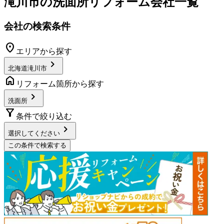
滝川市
の
洗面所リフォーム
会社一覧
会社の検索条件
location_on
エリアから探す
chevron_right
北海道滝川市
home
リフォーム箇所から探す
chevron_right
洗面所
filter_alt
条件で絞り込む
chevron_right
選択してください
この条件で検索する