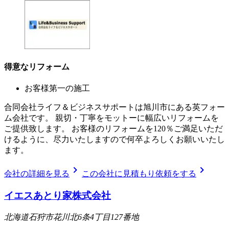
得意なリフォーム
お客様第一の施工
合同会社ライフ＆ビジネスサポートは旭川市にある英フォー
ム会社です。 親切・丁寧をモットーに幅広いリフォームを
ご提供致します。 お客様のリフォームを120％ご満足いただ
けるように、尽力いたしますので何卒よろしくお願いいたし
ます。
chevron_right
chevron_right
会社の詳細を見る
この会社に見積もり依頼をする
イエスあとり家株式会社
北海道石狩市花川北6条4丁目127番地