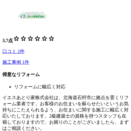
star
star
star
star
star
star
3.7
点
口コミ
2
件
施工事例
1
件
得意なリフォーム
リフォームに幅広く対応
イエスあとり家株式会社は、北海道石狩市に拠点を置くリフ
ォーム業者です。お客様のお住まいを蘇らせたいというお気
持ちにこたえられるよう、お住まいに関する施工に幅広く対
応いたしております。2級建築士の資格を持つスタッフも在
籍しておりますので、お困りのことがございましたら、まず
はご相談ください。