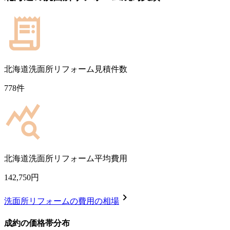
北海道
洗面所リフォーム見積件数
778
件
北海道
洗面所リフォーム平均費用
142,750
円
chevron_right
洗面所リフォーム
の費用の相場
成約の価格帯分布