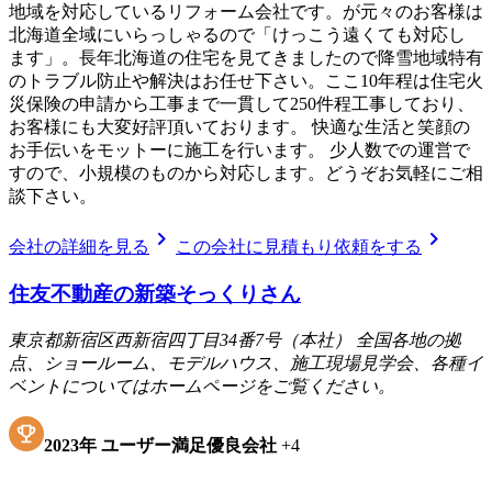
地域を対応しているリフォーム会社です。が元々のお客様は
北海道全域にいらっしゃるので「けっこう遠くても対応し
ます」。長年北海道の住宅を見てきましたので降雪地域特有
のトラブル防止や解決はお任せ下さい。ここ10年程は住宅火
災保険の申請から工事まで一貫して250件程工事しており、
お客様にも大変好評頂いております。 快適な生活と笑顔の
お手伝いをモットーに施工を行います。 少人数での運営で
すので、小規模のものから対応します。どうぞお気軽にご相
談下さい。
chevron_right
chevron_right
会社の詳細を見る
この会社に見積もり依頼をする
住友不動産の新築そっくりさん
東京都新宿区西新宿四丁目34番7号（本社） 全国各地の拠
点、ショールーム、モデルハウス、施工現場見学会、各種イ
ベントについてはホームページをご覧ください。
2023
年
ユーザー満足優良会社
+
4