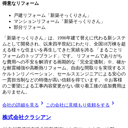
得意なリフォーム
戸建リフォーム「新築そっくりさん」
マンションリフォーム「新築そっくりさん」
部分リフォーム
「新築そっくりさん」は、1996年建て替えに代わる新システ
ムとして開発され、以来四半世紀にわたり、全国18万棟を超
える様々な住まいを再生してきた実績を誇る 「まるごとリ
フォームのトップブランド」です。 リフォームでありがち
な費用への不安を解消する画期的な「完全定価制」※、確か
な耐震補強や高断熱リフォーム、自由な間取りを実現するス
ケルトンリノベーション、セールスエンジニアによる安心の
一貫担当制などの特徴が高い信頼を得ています。 ※お客様
のご要望による工事内容変更がない限り着工後の追加費用は
ありません。
chevron_right
chevron_right
会社の詳細を見る
この会社に見積もり依頼をする
株式会社クラシアン