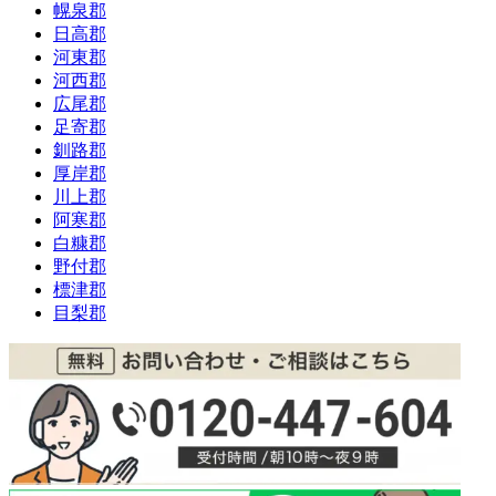
幌泉郡
日高郡
河東郡
河西郡
広尾郡
足寄郡
釧路郡
厚岸郡
川上郡
阿寒郡
白糠郡
野付郡
標津郡
目梨郡