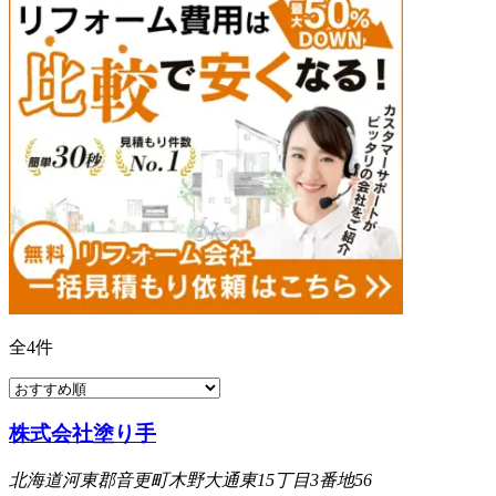
全
4
件
株式会社塗り手
北海道河東郡音更町木野大通東15丁目3番地56