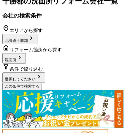
十勝郡
の
洗面所リフォーム
会社一覧
会社の検索条件
location_on
エリアから探す
chevron_right
北海道十勝郡
home
リフォーム箇所から探す
chevron_right
洗面所
filter_alt
条件で絞り込む
chevron_right
選択してください
この条件で検索する