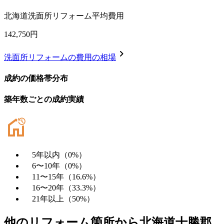
北海道
洗面所リフォーム平均費用
142,750
円
chevron_right
洗面所リフォーム
の費用の相場
成約の価格帯分布
築年数ごとの成約実績
5年以内
（
0
%）
6〜10年
（
0
%）
11〜15年
（
16.6
%）
16〜20年
（
33.3
%）
21年以上
（
50
%）
他のリフォーム箇所から
北海道十勝郡