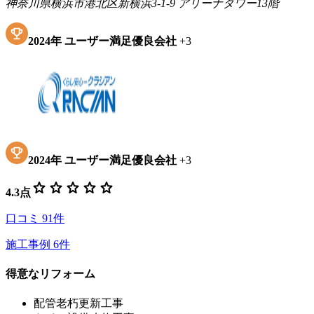
神奈川県横浜市港北区新横浜3-1-9 アリーナタワー13階
2024
年
ユーザー満足優良会社
+
3
2024
年
ユーザー満足優良会社
+
3
star
star
star
star
star
4.3
点
口コミ
91
件
施工事例
6
件
得意なリフォーム
配管老朽更新工事