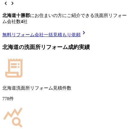
chevron_left
chevron_right
北海道十勝郡
に
お住まいの方にご紹介できる
洗面所リフォー
ム
会社数
4
社
chevron_right
無料
リフォーム会社一括見積もり依頼
北海道
の
洗面所リフォーム
成約実績
北海道
洗面所リフォーム見積件数
778
件