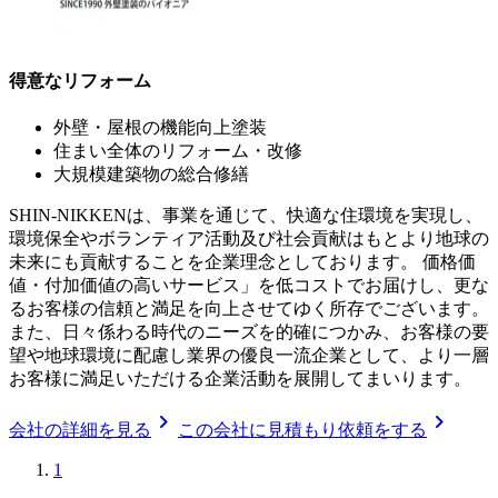
得意なリフォーム
外壁・屋根の機能向上塗装
住まい全体のリフォーム・改修
大規模建築物の総合修繕
SHIN-NIKKENは、事業を通じて、快適な住環境を実現し、
環境保全やボランティア活動及び社会貢献はもとより地球の
未来にも貢献することを企業理念としております。 価格価
値・付加価値の高いサービス」を低コストでお届けし、更な
るお客様の信頼と満足を向上させてゆく所存でございます。
また、日々係わる時代のニーズを的確につかみ、お客様の要
望や地球環境に配慮し業界の優良一流企業として、より一層
お客様に満足いただける企業活動を展開してまいります。
chevron_right
chevron_right
会社の詳細を見る
この会社に見積もり依頼をする
1