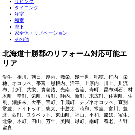
リビング
ダイニング
洋室
和室
廊下
家全体・リノベーション
その他
北海道十勝郡
のリフォーム対応可能エ
リア
愛牛
、
相川
、
朝日
、
厚内
、
幾栄
、
幾千世
、
稲穂
、
打内
、
栄
穂
、
オコッペ
、
帯富
、
恩根内
、
活平
、
上厚内
、
川上
、
川流
布
、
北町
、
共栄
、
貴老路
、
光南
、
合流
、
寿町
、
昆布刈石
、
材
木町
、
幸町
、
栄町
、
桜町
、
静内
、
新町
、
末広町
、
住吉町
、
生
剛
、
瀬多来
、
大平
、
宝町
、
千歳町
、
チプネオコッペ
、
直別
、
常豊
、
トイトッキ
、
統太
、
十勝太
、
時和
、
常室
、
富川
、
豊
北
、
西町
、
ヌタベット
、
東山町
、
福山
、
平和
、
鼈奴
、
宝生
、
北栄
、
本町
、
円山
、
万年
、
美園
、
緑町
、
南町
、
養老
、
吉野
、
留真