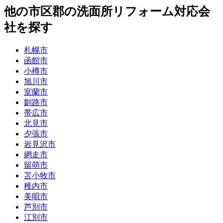
他
の市区郡の
洗面所リフォーム
対応会
社を探す
札幌市
函館市
小樽市
旭川市
室蘭市
釧路市
帯広市
北見市
夕張市
岩見沢市
網走市
留萌市
苫小牧市
稚内市
美唄市
芦別市
江別市