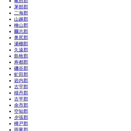
亀田郡
茅部郡
二海郡
山越郡
檜山郡
爾志郡
奥尻郡
瀬棚郡
久遠郡
島牧郡
寿都郡
磯谷郡
虻田郡
岩内郡
古宇郡
積丹郡
古平郡
余市郡
空知郡
夕張郡
樺戸郡
雨竜郡