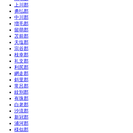
上川郡
勇払郡
中川郡
増毛郡
留萌郡
苫前郡
天塩郡
宗谷郡
枝幸郡
礼文郡
利尻郡
網走郡
斜里郡
常呂郡
紋別郡
有珠郡
白老郡
沙流郡
新冠郡
浦河郡
様似郡