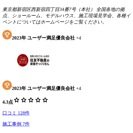
東京都新宿区西新宿四丁目34番7号（本社） 全国各地の拠
点、ショールーム、モデルハウス、施工現場見学会、各種イ
ベントについてはホームページをご覧ください。
2023
年
ユーザー満足優良会社
+
4
2023
年
ユーザー満足優良会社
+
4
star
star
star
star
star
4.3
点
口コミ
128
件
施工事例
7
件