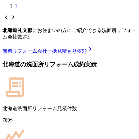
1
chevron_left
chevron_right
北海道礼文郡
に
お住まいの方にご紹介できる
洗面所リフォー
ム
会社数
2
社
chevron_right
無料
リフォーム会社一括見積もり依頼
北海道
の
洗面所リフォーム
成約実績
北海道
洗面所リフォーム見積件数
780
件