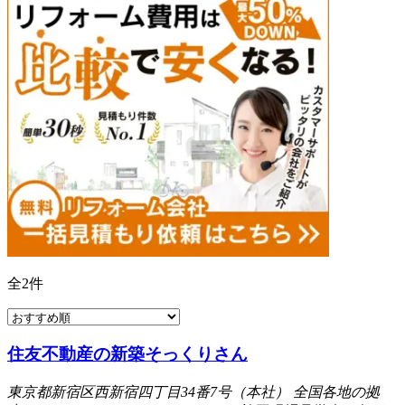
全
2
件
住友不動産の新築そっくりさん
東京都新宿区西新宿四丁目34番7号（本社） 全国各地の拠