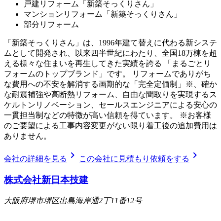
戸建リフォーム「新築そっくりさん」
マンションリフォーム「新築そっくりさん」
部分リフォーム
「新築そっくりさん」は、1996年建て替えに代わる新システ
ムとして開発され、以来四半世紀にわたり、全国18万棟を超
える様々な住まいを再生してきた実績を誇る 「まるごとリ
フォームのトップブランド」です。 リフォームでありがち
な費用への不安を解消する画期的な「完全定価制」※、確か
な耐震補強や高断熱リフォーム、自由な間取りを実現するス
ケルトンリノベーション、セールスエンジニアによる安心の
一貫担当制などの特徴が高い信頼を得ています。 ※お客様
のご要望による工事内容変更がない限り着工後の追加費用は
ありません。
chevron_right
chevron_right
会社の詳細を見る
この会社に見積もり依頼をする
株式会社新日本技建
大阪府堺市堺区出島海岸通2丁11番12号