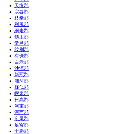
天塩郡
宗谷郡
枝幸郡
利尻郡
網走郡
斜里郡
常呂郡
紋別郡
有珠郡
白老郡
沙流郡
新冠郡
浦河郡
様似郡
幌泉郡
日高郡
河東郡
河西郡
広尾郡
足寄郡
十勝郡