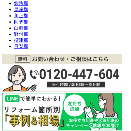
釧路郡
厚岸郡
川上郡
阿寒郡
白糠郡
野付郡
標津郡
目梨郡