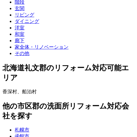
階段
玄関
リビング
ダイニング
洋室
和室
廊下
家全体・リノベーション
その他
北海道礼文郡
のリフォーム対応可能エ
リア
香深村
、
船泊村
他
の市区郡の
洗面所リフォーム
対応会
社を探す
札幌市
函館市