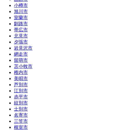
小樽市
旭川市
室蘭市
釧路市
帯広市
北見市
夕張市
岩見沢市
網走市
留萌市
苫小牧市
稚内市
美唄市
芦別市
江別市
赤平市
紋別市
士別市
名寄市
三笠市
根室市