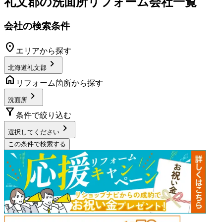
礼文郡
の
洗面所リフォーム
会社一覧
会社の検索条件
location_on
エリアから探す
chevron_right
北海道礼文郡
home
リフォーム箇所から探す
chevron_right
洗面所
filter_alt
条件で絞り込む
chevron_right
選択してください
この条件で検索する