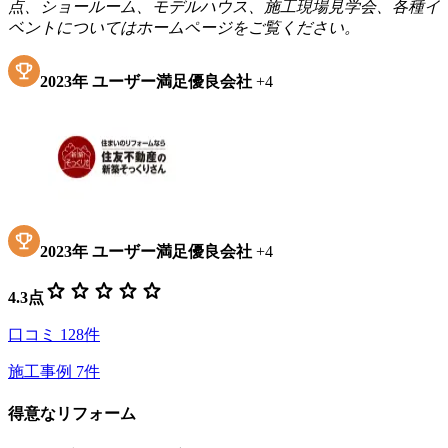
点、ショールーム、モデルハウス、施工現場見学会、各種イ
ベントについてはホームページをご覧ください。
2023
年
ユーザー満足優良会社
+
4
2023
年
ユーザー満足優良会社
+
4
star
star
star
star
star
4.3
点
口コミ
128
件
施工事例
7
件
得意なリフォーム