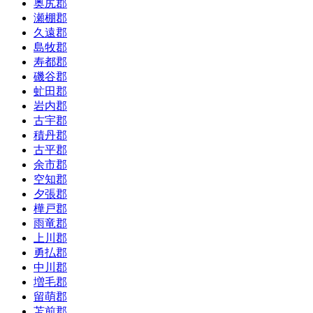
奥尻郡
瀬棚郡
久遠郡
島牧郡
寿都郡
磯谷郡
虻田郡
岩内郡
古宇郡
積丹郡
古平郡
余市郡
空知郡
夕張郡
樺戸郡
雨竜郡
上川郡
勇払郡
中川郡
増毛郡
留萌郡
苫前郡