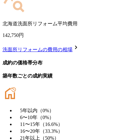
北海道
洗面所リフォーム平均費用
142,750
円
chevron_right
洗面所リフォーム
の費用の相場
成約の価格帯分布
築年数ごとの成約実績
5年以内
（
0
%）
6〜10年
（
0
%）
11〜15年
（
16.6
%）
16〜20年
（
33.3
%）
21年以上
（
50
%）