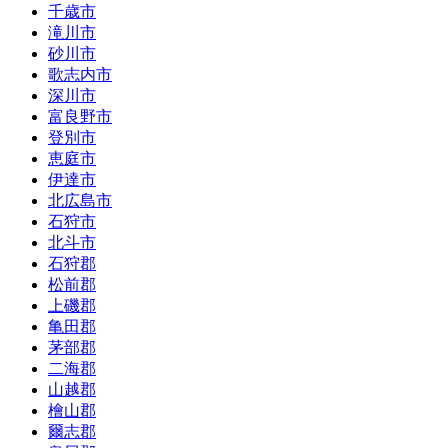
千歳市
滝川市
砂川市
歌志内市
深川市
富良野市
登別市
恵庭市
伊達市
北広島市
石狩市
北斗市
石狩郡
松前郡
上磯郡
亀田郡
茅部郡
二海郡
山越郡
檜山郡
爾志郡