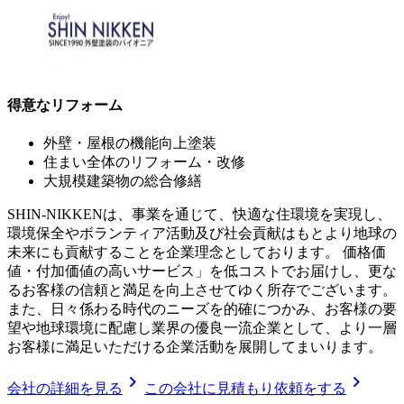
得意なリフォーム
外壁・屋根の機能向上塗装
住まい全体のリフォーム・改修
大規模建築物の総合修繕
SHIN-NIKKENは、事業を通じて、快適な住環境を実現し、
環境保全やボランティア活動及び社会貢献はもとより地球の
未来にも貢献することを企業理念としております。 価格価
値・付加価値の高いサービス」を低コストでお届けし、更な
るお客様の信頼と満足を向上させてゆく所存でございます。
また、日々係わる時代のニーズを的確につかみ、お客様の要
望や地球環境に配慮し業界の優良一流企業として、より一層
お客様に満足いただける企業活動を展開してまいります。
chevron_right
chevron_right
会社の詳細を見る
この会社に見積もり依頼をする