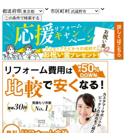
keyboard_arrow_down
keyboard_arrow_down
都道府県
市区町村
この条件で検索する