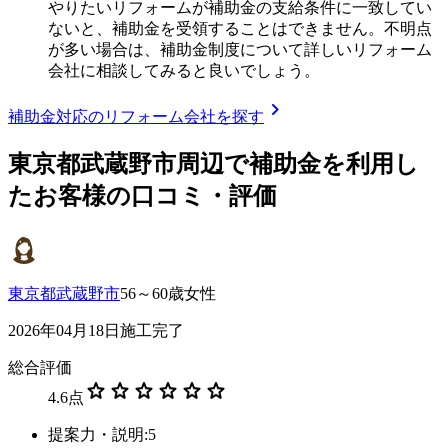
やりたいリフォームが補助金の支給条件に一致してい
ないと、補助金を受領することはできません。不明点
が多い場合は、補助金制度について詳しいリフォーム
会社に相談してみると良いでしょう。
chevron_right
補助金対応のリフォーム会社を探す
東京都武蔵野市
周辺で補助金を利用し
たお客様の口コミ・評価
東京都武蔵野市
56～60歳女性
2026年04月18日施工完了
総合評価
star
star
star
star
star
star
4.6
点
提案力・説明:5