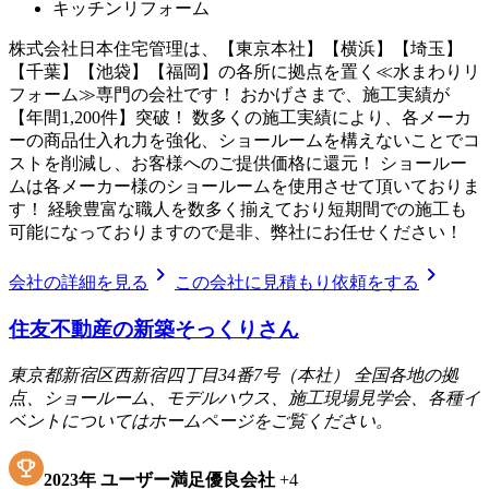
キッチンリフォーム
株式会社日本住宅管理は、【東京本社】【横浜】【埼玉】
【千葉】【池袋】【福岡】の各所に拠点を置く≪水まわりリ
フォーム≫専門の会社です！ おかげさまで、施工実績が
【年間1,200件】突破！ 数多くの施工実績により、各メーカ
ーの商品仕入れ力を強化、ショールームを構えないことでコ
ストを削減し、お客様へのご提供価格に還元！ ショールー
ムは各メーカー様のショールームを使用させて頂いておりま
す！ 経験豊富な職人を数多く揃えており短期間での施工も
可能になっておりますので是非、弊社にお任せください！
chevron_right
chevron_right
会社の詳細を見る
この会社に見積もり依頼をする
住友不動産の新築そっくりさん
東京都新宿区西新宿四丁目34番7号（本社） 全国各地の拠
点、ショールーム、モデルハウス、施工現場見学会、各種イ
ベントについてはホームページをご覧ください。
2023
年
ユーザー満足優良会社
+
4