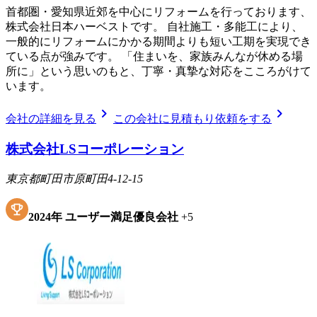
首都圏・愛知県近郊を中心にリフォームを行っております、
株式会社日本ハーベストです。 自社施工・多能工により、
一般的にリフォームにかかる期間よりも短い工期を実現でき
ている点が強みです。 「住まいを、家族みんなが休める場
所に」という思いのもと、丁寧・真摯な対応をこころがけて
います。
chevron_right
chevron_right
会社の詳細を見る
この会社に見積もり依頼をする
株式会社LSコーポレーション
東京都町田市原町田4-12-15
2024
年
ユーザー満足優良会社
+
5