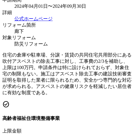
2024年04月01日〜2024年09月30日
詳細
公式ホームページ
リフォーム箇所
廊下
対象リフォーム
防災リフォーム
住宅の倉庫や駐車場、分譲・賃貸の共同住宅共用部分にある
吹付アスベストの除去工事に対し、工事費の2/3を補助し、
上限は100万円。申請条件は特に設けられておらず、対象住
宅の制限もない。施工はアスベスト除去工事の建設技術審査
証明を取得した業者に限られるため、安全かつ専門的な対応
が求められる。アスベストの健康リスクを軽減したい居住者
に有効な制度である。
check_circle
高齢者福祉住環境整備事業
上限金額