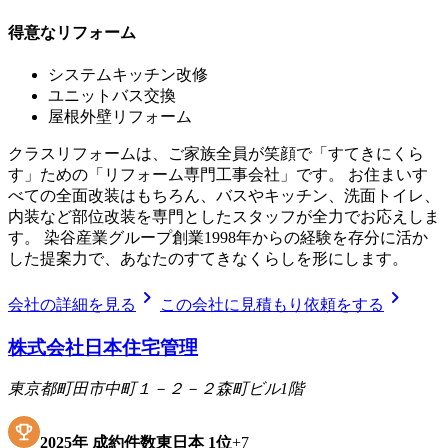
得意なリフォーム
システムキッチン改修
ユニットバス交換
屋根外壁リフォーム
クラスリフォームは、ご家族全員が笑顔で「すてきにくら
す」ための「リフォーム専門工事会社」です。 お住まいす
べての全面改装はもちろん、バスやキッチン、洗面トイレ、
内装など部位改装を専門としたスタッフが全力でお応えしま
す。 染谷産業グループ創業1998年からの経験を存分に活か
した提案力で、あなたのすてきなくらしを形にします。
chevron_right
chevron_right
会社の詳細を見る
この会社に見積もり依頼をする
株式会社日本住宅管理
東京都町田市中町１－２－２森町ビル1階
2025
年
成約件数東日本
1位
+
7