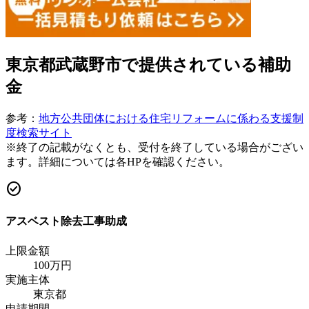
東京都武蔵野市
で提供されている補助
金
参考：
地方公共団体における住宅リフォームに係わる支援制
度検索サイト
※終了の記載がなくとも、受付を終了している場合がござい
ます。詳細については各HPを確認ください。
check_circle
アスベスト除去工事助成
上限金額
100
万円
実施主体
東京都
申請期間