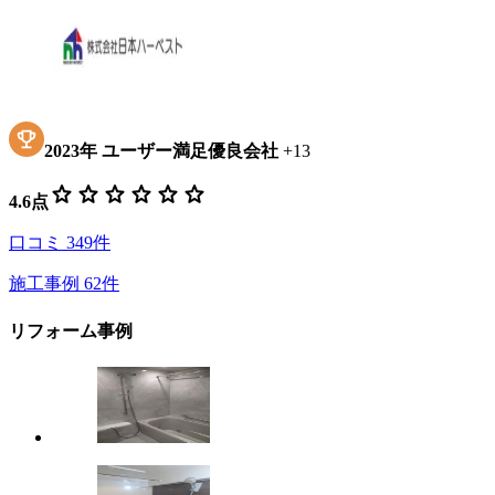
2023
年
ユーザー満足優良会社
+
13
star
star
star
star
star
star
4.6
点
口コミ
349
件
施工事例
62
件
リフォーム事例