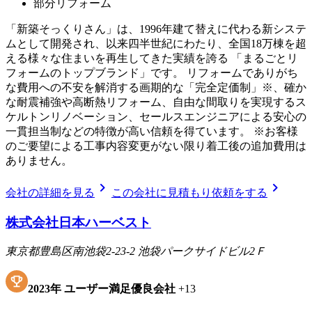
部分リフォーム
「新築そっくりさん」は、1996年建て替えに代わる新システ
ムとして開発され、以来四半世紀にわたり、全国18万棟を超
える様々な住まいを再生してきた実績を誇る 「まるごとリ
フォームのトップブランド」です。 リフォームでありがち
な費用への不安を解消する画期的な「完全定価制」※、確か
な耐震補強や高断熱リフォーム、自由な間取りを実現するス
ケルトンリノベーション、セールスエンジニアによる安心の
一貫担当制などの特徴が高い信頼を得ています。 ※お客様
のご要望による工事内容変更がない限り着工後の追加費用は
ありません。
chevron_right
chevron_right
会社の詳細を見る
この会社に見積もり依頼をする
株式会社日本ハーベスト
東京都豊島区南池袋2-23-2 池袋パークサイドビル2Ｆ
2023
年
ユーザー満足優良会社
+
13