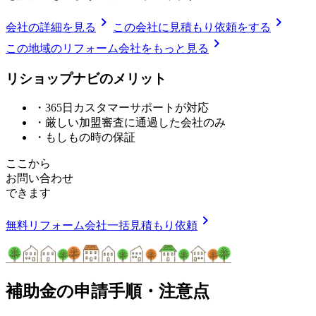
chevron_right
chevron_right
会社の詳細を見る
この会社に見積もり依頼をする
chevron_right
この地域のリフォーム会社をもっと見る
リショップナビの
メ
リ
ッ
ト
・365日カスタマーサポートが対応
・厳しい加盟審査に通過した会社のみ
・もしもの時の保証
ここから
お問い合わせ
できます
chevron_right
無料
リフォーム会社一括見積もり依頼
補助金の申請手順・注意点