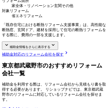
リフォーム箇所
家全体・リノベーション
玄関
その他
対象リフォーム
省エネリフォーム
「既存住宅における断熱リフォーム支援事業」は、高性能な
断熱窓、玄関ドア、建材を採用して住宅の断熱リフォームを
する際に、費用の一部を支援します。
keyboard_arrow_down
keyboard_arrow_down
補助金情報をさらに表示する
chevron_right
補助金対応のリフォーム会社を探す
東京都武蔵野市
のおすすめリフォーム
会社一覧
補助金を利用する際は、リフォーム会社から見積もり書を取
得する必要があります。 リショップナビでは、
東京都武蔵
野市
のリフォームに対応しているリフォーム会社を探せま
す。