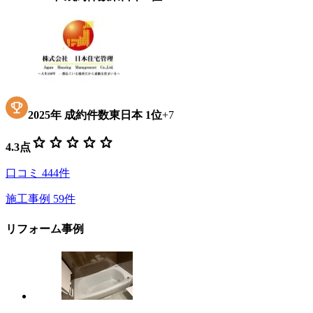
2025
年
成約件数東日本
1位
+
7
star
star
star
star
star
4.3
点
口コミ
444
件
施工事例
59
件
リフォーム事例