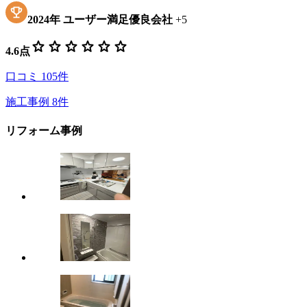
2024
年
ユーザー満足優良会社
+
5
star
star
star
star
star
star
4.6
点
口コミ
105
件
施工事例
8
件
リフォーム事例