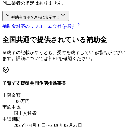
施工業者の指定はありません。
keyboard_arrow_down
keyboard_arrow_down
補助金情報をさらに表示する
chevron_right
補助金対応のリフォーム会社を探す
全国共通で提供されている補助金
※終了の記載がなくとも、受付を終了している場合がござい
ます。詳細については各HPを確認ください。
check_circle
子育て支援型共同住宅推進事業
上限金額
100
万円
実施主体
国土交通省
申請期間
2025年04月01日〜2026年02月27日