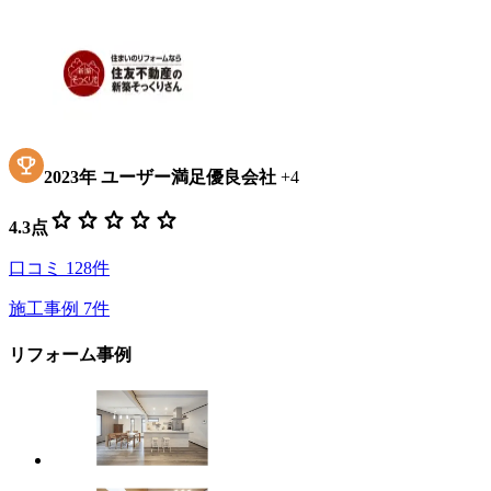
2023
年
ユーザー満足優良会社
+
4
star
star
star
star
star
4.3
点
口コミ
128
件
施工事例
7
件
リフォーム事例