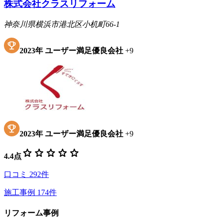
株式会社クラスリフォーム
神奈川県横浜市港北区小机町66-1
2023
年
ユーザー満足優良会社
+
9
2023
年
ユーザー満足優良会社
+
9
star
star
star
star
star
4.4
点
口コミ
292
件
施工事例
174
件
リフォーム事例