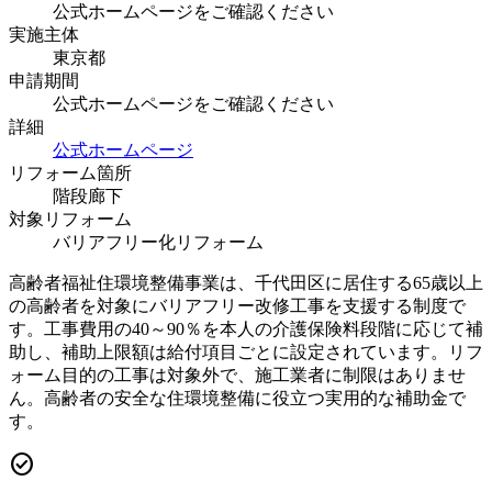
公式ホームページをご確認ください
実施主体
東京都
申請期間
公式ホームページをご確認ください
詳細
公式ホームページ
リフォーム箇所
階段
廊下
対象リフォーム
バリアフリー化リフォーム
高齢者福祉住環境整備事業は、千代田区に居住する65歳以上
の高齢者を対象にバリアフリー改修工事を支援する制度で
す。工事費用の40～90％を本人の介護保険料段階に応じて補
助し、補助上限額は給付項目ごとに設定されています。リフ
ォーム目的の工事は対象外で、施工業者に制限はありませ
ん。高齢者の安全な住環境整備に役立つ実用的な補助金で
す。
check_circle