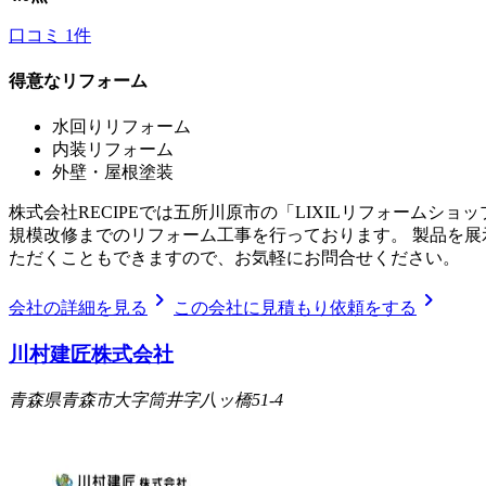
口コミ
1
件
得意なリフォーム
水回りリフォーム
内装リフォーム
外壁・屋根塗装
株式会社RECIPEでは五所川原市の「LIXILリフォーム
規模改修までのリフォーム工事を行っております。 製品を
ただくこともできますので、お気軽にお問合せください。
chevron_right
chevron_right
会社の詳細を見る
この会社に見積もり依頼をする
川村建匠株式会社
青森県青森市大字筒井字八ッ橋51-4