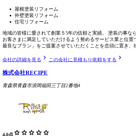
屋根塗装リフォーム
外壁塗装リフォーム
住宅リフォーム
地域の皆様に愛されて創業５5年の信頼と実績。 塗装の事な
お客さまに満足していただけるよう努めるサービス業と位置
最良なプラン」をご提案させていただくことを念頭に置き、
chevron_right
chevron_right
会社の詳細を見る
この会社に見積もり依頼をする
株式会社RECIPE
青森県青森市浪岡福田三丁目2番地4
star
star
star
star
star
4.0
点