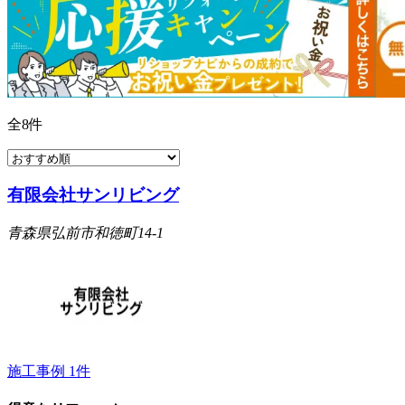
全
8
件
有限会社サンリビング
青森県弘前市和徳町14-1
施工事例
1
件