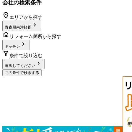
会社の検索条件
location_on
エリアから探す
chevron_right
青森県南津軽郡
home
リフォーム箇所から探す
chevron_right
キッチン
filter_alt
条件で絞り込む
chevron_right
選択してください
この条件で検索する