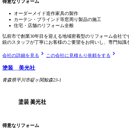
得意なリフォーム
オーダーメイド造作家具の製作
カーテン・ブラインド等窓周り製品の施工
住宅・店舗のリフォーム全般
弘前市で創業30年目を迎える地域密着型のリフォーム会社で
鋭のスタッフが丁寧にお客様のご要望をお伺いし、専門知識
chevron_right
chevron_right
会社の詳細を見る
この会社に見積もり依頼をする
塗装 美光社
青森県平川市碇ヶ関鯨森23-1
得意なリフォーム