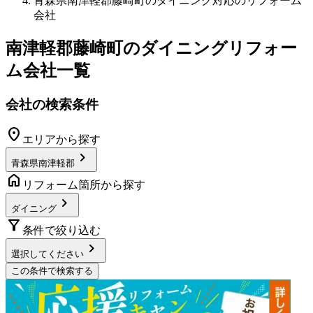
青森県南津軽郡藤崎町のダイニング対応のリフォーム
会社
南津軽郡藤崎町
の
ダイニングリフォー
ム
会社一覧
会社の検索条件
location_on
エリアから探す
chevron_right
青森県南津軽郡
home
リフォーム箇所から探す
chevron_right
ダイニング
filter_alt
条件で絞り込む
chevron_right
選択してください
この条件で検索する