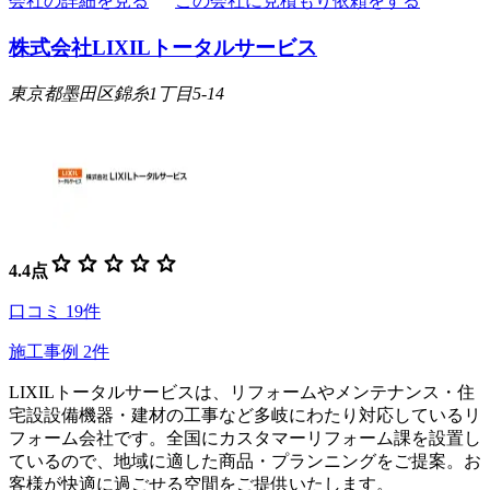
会社の詳細を見る
この会社に見積もり依頼をする
株式会社LIXILトータルサービス
東京都墨田区錦糸1丁目5-14
star
star
star
star
star
4.4
点
口コミ
19
件
施工事例
2
件
LIXILトータルサービスは、リフォームやメンテナンス・住
宅設設備機器・建材の工事など多岐にわたり対応しているリ
フォーム会社です。全国にカスタマーリフォーム課を設置し
ているので、地域に適した商品・プランニングをご提案。お
客様が快適に過ごせる空間をご提供いたします。