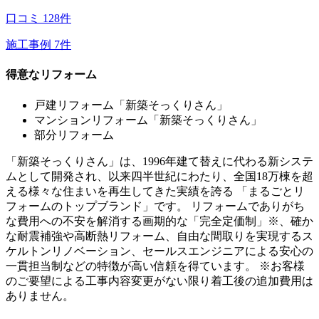
口コミ
128
件
施工事例
7
件
得意なリフォーム
戸建リフォーム「新築そっくりさん」
マンションリフォーム「新築そっくりさん」
部分リフォーム
「新築そっくりさん」は、1996年建て替えに代わる新システ
ムとして開発され、以来四半世紀にわたり、全国18万棟を超
える様々な住まいを再生してきた実績を誇る 「まるごとリ
フォームのトップブランド」です。 リフォームでありがち
な費用への不安を解消する画期的な「完全定価制」※、確か
な耐震補強や高断熱リフォーム、自由な間取りを実現するス
ケルトンリノベーション、セールスエンジニアによる安心の
一貫担当制などの特徴が高い信頼を得ています。 ※お客様
のご要望による工事内容変更がない限り着工後の追加費用は
ありません。