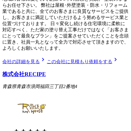
らお任せ下さい。 弊社は屋根･外壁塗装・防水・リフォーム
業であると共に、全てのお客さまに良質なサービスをご提供
し、お客さまに満足していただけるよう努めるサービス業と
位置づけております。 日々変化し続ける住宅環境に柔軟に
対応すべく、ただ家の塗り替え工事だけではなく「お客さま
にとって最良なプラン」をご提案させていただくことを念頭
に置き、社員一丸となって全力で対応させて頂きますので、
よろしくお願いいたします。
chevron_right
chevron_right
会社の詳細を見る
この会社に見積もり依頼をする
株式会社RECIPE
青森県青森市浪岡福田三丁目2番地4