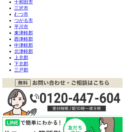
十和田市
三沢市
むつ市
つがる市
平川市
東津軽郡
西津軽郡
中津軽郡
北津軽郡
上北郡
下北郡
三戸郡