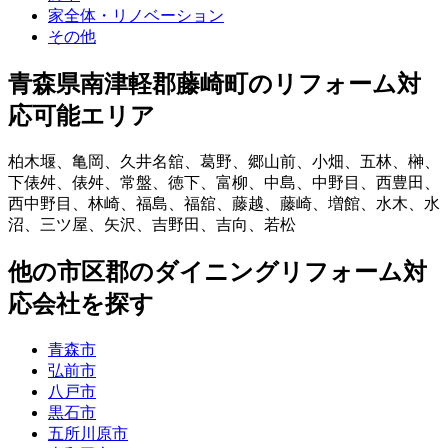
家全体・リノベーション
その他
青森県南津軽郡藤崎町
のリフォーム対
応可能エリア
柏木堰
、
亀岡
、
久井名舘
、
葛野
、
郷山前
、
小畑
、
五林
、
榊
、
下俵舛
、
俵舛
、
常盤
、
徳下
、
富柳
、
中島
、
中野目
、
西豊田
、
西中野目
、
林崎
、
福島
、
福舘
、
藤越
、
藤崎
、
増館
、
水木
、
水
沼
、
三ツ屋
、
矢沢
、
吉野田
、
吉向
、
若松
他
の市区郡の
ダイニングリフォーム
対
応会社を探す
青森市
弘前市
八戸市
黒石市
五所川原市