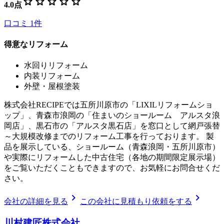
star
star
star
star
star
4.0
点
口コミ
1
件
得意なリフォーム
水回りリフォーム
内装リフォーム
外壁・屋根塗装
株式会社RECIPEでは五所川原市の「LIXILリフォームショ
ップ」、青森市浪岡の「住まいのショールーム アルスタ浪
岡店」、黒石市の「アルスタ黒石店」を窓口として網戸張替
～大規模改修までのリフォーム工事を行っております。 製
品を展示している、ショールーム（青森浪岡・五所川原市）
や実際にリフォームした中古住宅（各地の期間限定展示場）
をご覧いただくこともできますので、お気軽にお問合せくだ
さい。
chevron_right
chevron_right
会社の詳細を見る
この会社に見積もり依頼をする
川村建匠株式会社