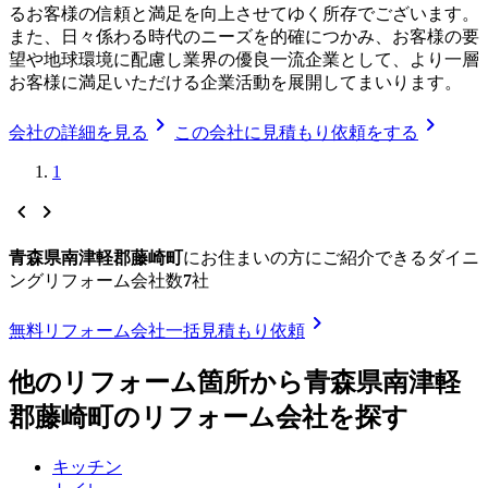
るお客様の信頼と満足を向上させてゆく所存でございます。
また、日々係わる時代のニーズを的確につかみ、お客様の要
望や地球環境に配慮し業界の優良一流企業として、より一層
お客様に満足いただける企業活動を展開してまいります。
chevron_right
chevron_right
会社の詳細を見る
この会社に見積もり依頼をする
1
chevron_left
chevron_right
青森県南津軽郡藤崎町
に
お住まいの方にご紹介できる
ダイニ
ングリフォーム
会社数
7
社
chevron_right
無料
リフォーム会社一括見積もり依頼
他のリフォーム箇所から
青森県南津軽
郡藤崎町
のリフォーム会社を探す
キッチン