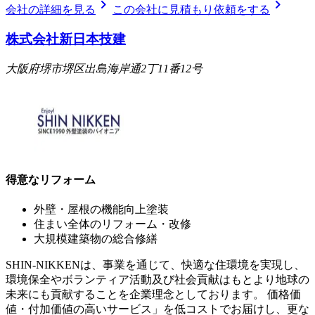
chevron_right
chevron_right
会社の詳細を見る
この会社に見積もり依頼をする
株式会社新日本技建
大阪府堺市堺区出島海岸通2丁11番12号
得意なリフォーム
外壁・屋根の機能向上塗装
住まい全体のリフォーム・改修
大規模建築物の総合修繕
SHIN-NIKKENは、事業を通じて、快適な住環境を実現し、
環境保全やボランティア活動及び社会貢献はもとより地球の
未来にも貢献することを企業理念としております。 価格価
値・付加価値の高いサービス」を低コストでお届けし、更な