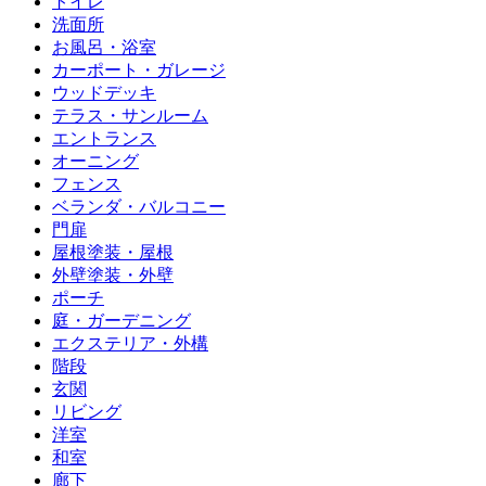
トイレ
洗面所
お風呂・浴室
カーポート・ガレージ
ウッドデッキ
テラス・サンルーム
エントランス
オーニング
フェンス
ベランダ・バルコニー
門扉
屋根塗装・屋根
外壁塗装・外壁
ポーチ
庭・ガーデニング
エクステリア・外構
階段
玄関
リビング
洋室
和室
廊下