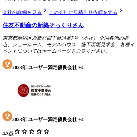
chevron_right
chevron_right
会社の詳細を見る
この会社に見積もり依頼をする
住友不動産の新築そっくりさん
東京都新宿区西新宿四丁目34番7号（本社） 全国各地の拠
点、ショールーム、モデルハウス、施工現場見学会、各種イ
ベントについてはホームページをご覧ください。
2023
年
ユーザー満足優良会社
+
4
2023
年
ユーザー満足優良会社
+
4
star
star
star
star
star
4.3
点