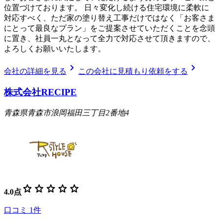
位置づけております。 日々変化し続ける住宅環境に柔軟に
対応すべく、ただ家の塗り替え工事だけではなく「お客さま
にとって最良なプラン」をご提案させていただくことを念頭
に置き、社員一丸となって全力で対応させて頂きますので、
よろしくお願いいたします。
chevron_right
chevron_right
会社の詳細を見る
この会社に見積もり依頼をする
株式会社RECIPE
青森県青森市浪岡福田三丁目2番地4
star
star
star
star
star
4.0
点
口コミ
1
件