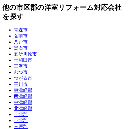
他
の市区郡の
洋室リフォーム
対応会社
を探す
青森市
弘前市
八戸市
黒石市
五所川原市
十和田市
三沢市
むつ市
つがる市
平川市
東津軽郡
西津軽郡
中津軽郡
北津軽郡
上北郡
下北郡
三戸郡