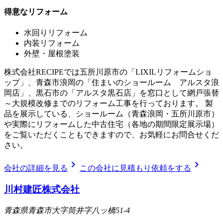
得意なリフォーム
水回りリフォーム
内装リフォーム
外壁・屋根塗装
株式会社RECIPEでは五所川原市の「LIXILリフォームショ
ップ」、青森市浪岡の「住まいのショールーム アルスタ浪
岡店」、黒石市の「アルスタ黒石店」を窓口として網戸張替
～大規模改修までのリフォーム工事を行っております。 製
品を展示している、ショールーム（青森浪岡・五所川原市）
や実際にリフォームした中古住宅（各地の期間限定展示場）
をご覧いただくこともできますので、お気軽にお問合せくだ
さい。
chevron_right
chevron_right
会社の詳細を見る
この会社に見積もり依頼をする
川村建匠株式会社
青森県青森市大字筒井字八ッ橋51-4