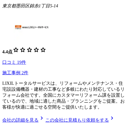
東京都墨田区錦糸1丁目5-14
star
star
star
star
star
4.4
点
口コミ
19
件
施工事例
2
件
LIXILトータルサービスは、リフォームやメンテナンス・住
宅設設備機器・建材の工事など多岐にわたり対応しているリ
フォーム会社です。全国にカスタマーリフォーム課を設置し
ているので、地域に適した商品・プランニングをご提案。お
客様が快適に過ごせる空間をご提供いたします。
chevron_right
chevron_right
会社の詳細を見る
この会社に見積もり依頼をする