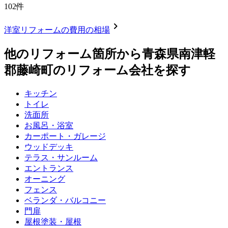
102
件
chevron_right
洋室リフォーム
の費用の相場
他のリフォーム箇所から
青森県南津軽
郡藤崎町
のリフォーム会社を探す
キッチン
トイレ
洗面所
お風呂・浴室
カーポート・ガレージ
ウッドデッキ
テラス・サンルーム
エントランス
オーニング
フェンス
ベランダ・バルコニー
門扉
屋根塗装・屋根