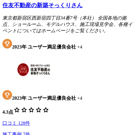
住友不動産の新築そっくりさん
東京都新宿区西新宿四丁目34番7号（本社） 全国各地の拠
点、ショールーム、モデルハウス、施工現場見学会、各種イ
ベントについてはホームページをご覧ください。
2023
年
ユーザー満足優良会社
+
4
2023
年
ユーザー満足優良会社
+
4
star
star
star
star
star
4.3
点
口コミ
128
件
施工事例
7
件