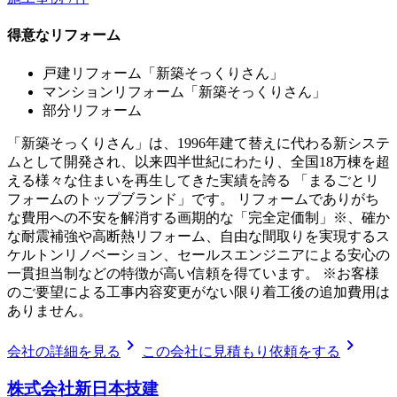
得意なリフォーム
戸建リフォーム「新築そっくりさん」
マンションリフォーム「新築そっくりさん」
部分リフォーム
「新築そっくりさん」は、1996年建て替えに代わる新システ
ムとして開発され、以来四半世紀にわたり、全国18万棟を超
える様々な住まいを再生してきた実績を誇る 「まるごとリ
フォームのトップブランド」です。 リフォームでありがち
な費用への不安を解消する画期的な「完全定価制」※、確か
な耐震補強や高断熱リフォーム、自由な間取りを実現するス
ケルトンリノベーション、セールスエンジニアによる安心の
一貫担当制などの特徴が高い信頼を得ています。 ※お客様
のご要望による工事内容変更がない限り着工後の追加費用は
ありません。
chevron_right
chevron_right
会社の詳細を見る
この会社に見積もり依頼をする
株式会社新日本技建