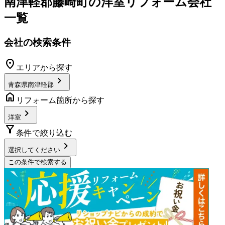
南津軽郡藤崎町
の
洋室リフォーム
会社
一覧
会社の検索条件
location_on
エリアから探す
chevron_right
青森県南津軽郡
home
リフォーム箇所から探す
chevron_right
洋室
filter_alt
条件で絞り込む
chevron_right
選択してください
この条件で検索する