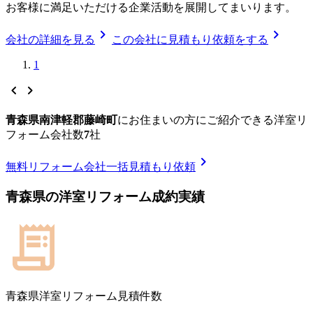
お客様に満足いただける企業活動を展開してまいります。
chevron_right
chevron_right
会社の詳細を見る
この会社に見積もり依頼をする
1
chevron_left
chevron_right
青森県南津軽郡藤崎町
に
お住まいの方にご紹介できる
洋室リ
フォーム
会社数
7
社
chevron_right
無料
リフォーム会社一括見積もり依頼
青森県
の
洋室リフォーム
成約実績
青森県
洋室リフォーム見積件数