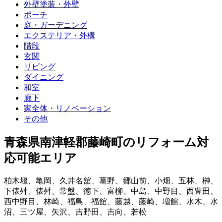
外壁塗装・外壁
ポーチ
庭・ガーデニング
エクステリア・外構
階段
玄関
リビング
ダイニング
和室
廊下
家全体・リノベーション
その他
青森県南津軽郡藤崎町
のリフォーム対
応可能エリア
柏木堰
、
亀岡
、
久井名舘
、
葛野
、
郷山前
、
小畑
、
五林
、
榊
、
下俵舛
、
俵舛
、
常盤
、
徳下
、
富柳
、
中島
、
中野目
、
西豊田
、
西中野目
、
林崎
、
福島
、
福舘
、
藤越
、
藤崎
、
増館
、
水木
、
水
沼
、
三ツ屋
、
矢沢
、
吉野田
、
吉向
、
若松