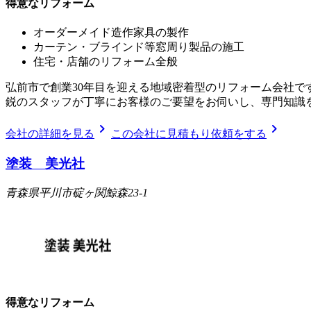
得意なリフォーム
オーダーメイド造作家具の製作
カーテン・ブラインド等窓周り製品の施工
住宅・店舗のリフォーム全般
弘前市で創業30年目を迎える地域密着型のリフォーム会社で
鋭のスタッフが丁寧にお客様のご要望をお伺いし、専門知識
chevron_right
chevron_right
会社の詳細を見る
この会社に見積もり依頼をする
塗装 美光社
青森県平川市碇ヶ関鯨森23-1
得意なリフォーム