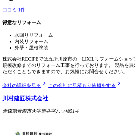
口コミ
1
件
得意なリフォーム
水回りリフォーム
内装リフォーム
外壁・屋根塗装
株式会社RECIPEでは五所川原市の「LIXILリフォーム
規模改修までのリフォーム工事を行っております。 製品を
ただくこともできますので、お気軽にお問合せください。
chevron_right
chevron_right
会社の詳細を見る
この会社に見積もり依頼をする
川村建匠株式会社
青森県青森市大字筒井字八ッ橋51-4