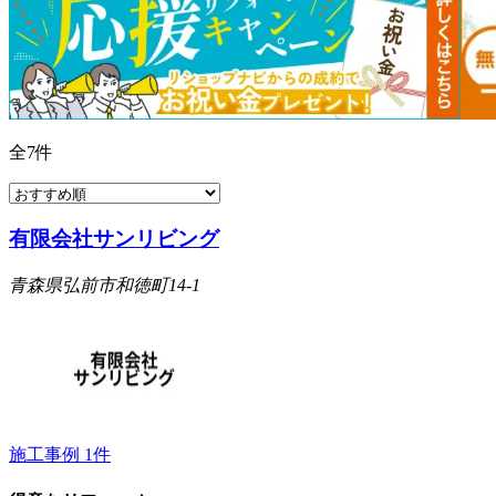
全
7
件
有限会社サンリビング
青森県弘前市和徳町14-1
施工事例
1
件