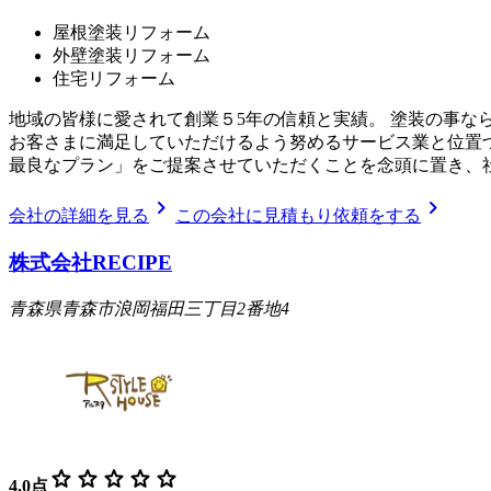
屋根塗装リフォーム
外壁塗装リフォーム
住宅リフォーム
地域の皆様に愛されて創業５5年の信頼と実績。 塗装の事な
お客さまに満足していただけるよう努めるサービス業と位置
最良なプラン」をご提案させていただくことを念頭に置き、
chevron_right
chevron_right
会社の詳細を見る
この会社に見積もり依頼をする
株式会社RECIPE
青森県青森市浪岡福田三丁目2番地4
star
star
star
star
star
4.0
点