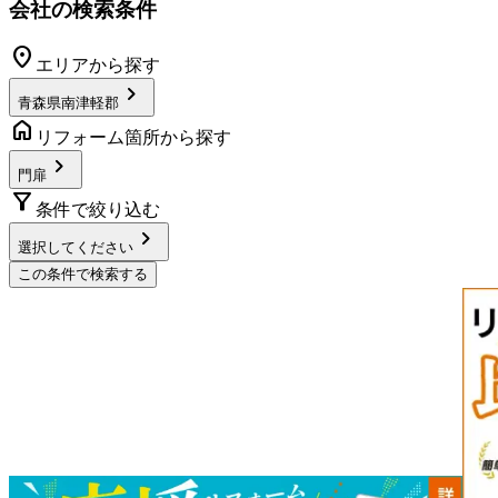
会社の検索条件
location_on
エリアから探す
chevron_right
青森県南津軽郡
home
リフォーム箇所から探す
chevron_right
門扉
filter_alt
条件で絞り込む
chevron_right
選択してください
この条件で検索する