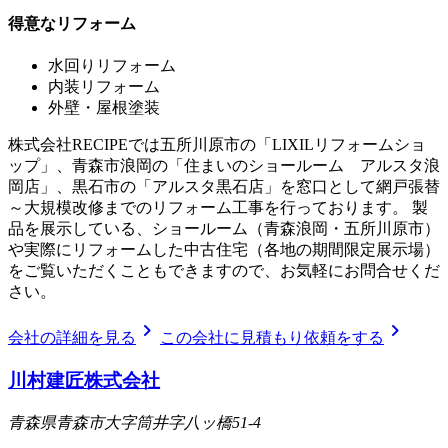
得意なリフォーム
水回りリフォーム
内装リフォーム
外壁・屋根塗装
株式会社RECIPEでは五所川原市の「LIXILリフォームショ
ップ」、青森市浪岡の「住まいのショールーム アルスタ浪
岡店」、黒石市の「アルスタ黒石店」を窓口として網戸張替
～大規模改修までのリフォーム工事を行っております。 製
品を展示している、ショールーム（青森浪岡・五所川原市）
や実際にリフォームした中古住宅（各地の期間限定展示場）
をご覧いただくこともできますので、お気軽にお問合せくだ
さい。
chevron_right
chevron_right
会社の詳細を見る
この会社に見積もり依頼をする
川村建匠株式会社
青森県青森市大字筒井字八ッ橋51-4