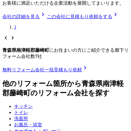
お客様に満足いただける企業活動を展開してまいります。
chevron_right
chevron_right
会社の詳細を見る
この会社に見積もり依頼をする
1
chevron_left
chevron_right
青森県南津軽郡藤崎町
に
お住まいの方にご紹介できる
廊下リ
フォーム
会社数
7
社
chevron_right
無料
リフォーム会社一括見積もり依頼
他のリフォーム箇所から
青森県南津軽
郡藤崎町
のリフォーム会社を探す
キッチン
トイレ
洗面所
お風呂・浴室
カーポート・ガレージ