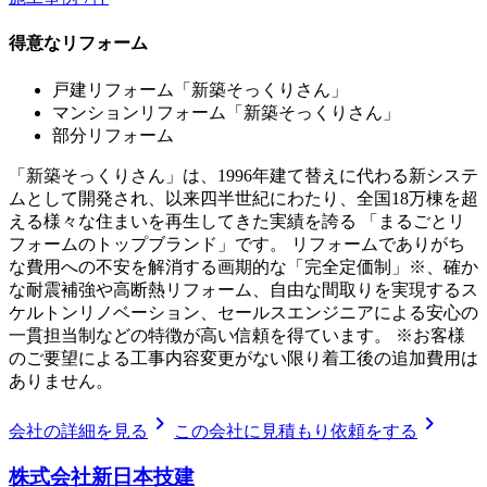
得意なリフォーム
戸建リフォーム「新築そっくりさん」
マンションリフォーム「新築そっくりさん」
部分リフォーム
「新築そっくりさん」は、1996年建て替えに代わる新システ
ムとして開発され、以来四半世紀にわたり、全国18万棟を超
える様々な住まいを再生してきた実績を誇る 「まるごとリ
フォームのトップブランド」です。 リフォームでありがち
な費用への不安を解消する画期的な「完全定価制」※、確か
な耐震補強や高断熱リフォーム、自由な間取りを実現するス
ケルトンリノベーション、セールスエンジニアによる安心の
一貫担当制などの特徴が高い信頼を得ています。 ※お客様
のご要望による工事内容変更がない限り着工後の追加費用は
ありません。
chevron_right
chevron_right
会社の詳細を見る
この会社に見積もり依頼をする
株式会社新日本技建