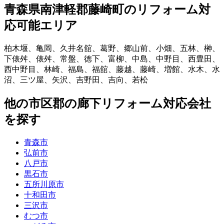
青森県南津軽郡藤崎町
のリフォーム対
応可能エリア
柏木堰
、
亀岡
、
久井名舘
、
葛野
、
郷山前
、
小畑
、
五林
、
榊
、
下俵舛
、
俵舛
、
常盤
、
徳下
、
富柳
、
中島
、
中野目
、
西豊田
、
西中野目
、
林崎
、
福島
、
福舘
、
藤越
、
藤崎
、
増館
、
水木
、
水
沼
、
三ツ屋
、
矢沢
、
吉野田
、
吉向
、
若松
他
の市区郡の
廊下リフォーム
対応会社
を探す
青森市
弘前市
八戸市
黒石市
五所川原市
十和田市
三沢市
むつ市