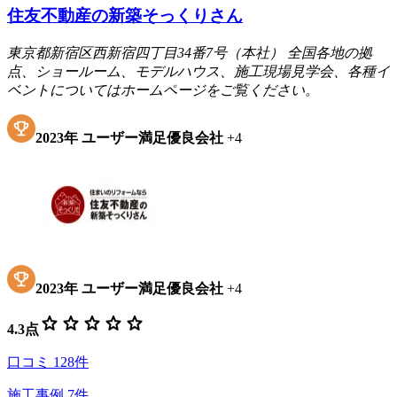
住友不動産の新築そっくりさん
東京都新宿区西新宿四丁目34番7号（本社） 全国各地の拠
点、ショールーム、モデルハウス、施工現場見学会、各種イ
ベントについてはホームページをご覧ください。
2023
年
ユーザー満足優良会社
+
4
2023
年
ユーザー満足優良会社
+
4
star
star
star
star
star
4.3
点
口コミ
128
件
施工事例
7
件