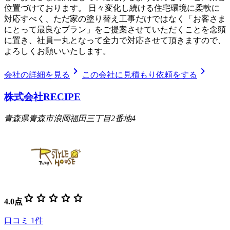
位置づけております。 日々変化し続ける住宅環境に柔軟に
対応すべく、ただ家の塗り替え工事だけではなく「お客さま
にとって最良なプラン」をご提案させていただくことを念頭
に置き、社員一丸となって全力で対応させて頂きますので、
よろしくお願いいたします。
chevron_right
chevron_right
会社の詳細を見る
この会社に見積もり依頼をする
株式会社RECIPE
青森県青森市浪岡福田三丁目2番地4
star
star
star
star
star
4.0
点
口コミ
1
件