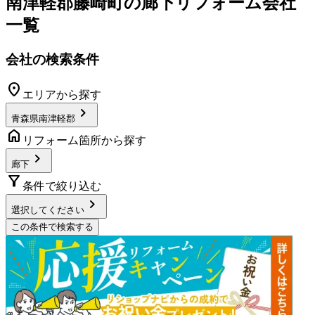
南津軽郡藤崎町
の
廊下リフォーム
会社
一覧
会社の検索条件
location_on
エリアから探す
chevron_right
青森県南津軽郡
home
リフォーム箇所から探す
chevron_right
廊下
filter_alt
条件で絞り込む
chevron_right
選択してください
この条件で検索する