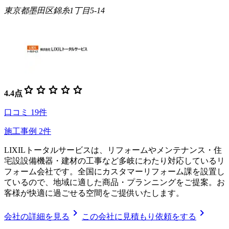
東京都墨田区錦糸1丁目5-14
star
star
star
star
star
4.4
点
口コミ
19
件
施工事例
2
件
LIXILトータルサービスは、リフォームやメンテナンス・住
宅設設備機器・建材の工事など多岐にわたり対応しているリ
フォーム会社です。全国にカスタマーリフォーム課を設置し
ているので、地域に適した商品・プランニングをご提案。お
客様が快適に過ごせる空間をご提供いたします。
chevron_right
chevron_right
会社の詳細を見る
この会社に見積もり依頼をする