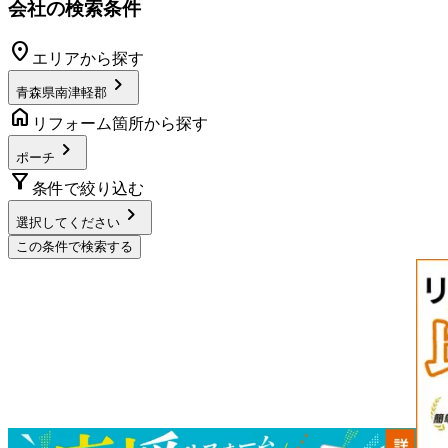
会社の検索条件
location_on
エリアから探す
chevron_right
青森県南津軽郡
home
リフォーム箇所から探す
chevron_right
ポーチ
filter_alt
条件で絞り込む
chevron_right
選択してください
この条件で検索する