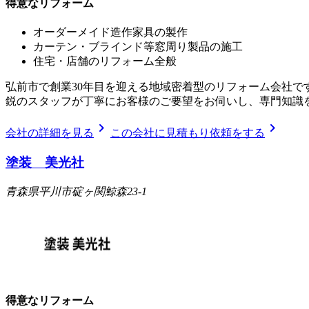
得意なリフォーム
オーダーメイド造作家具の製作
カーテン・ブラインド等窓周り製品の施工
住宅・店舗のリフォーム全般
弘前市で創業30年目を迎える地域密着型のリフォーム会社で
鋭のスタッフが丁寧にお客様のご要望をお伺いし、専門知識
chevron_right
chevron_right
会社の詳細を見る
この会社に見積もり依頼をする
塗装 美光社
青森県平川市碇ヶ関鯨森23-1
得意なリフォーム