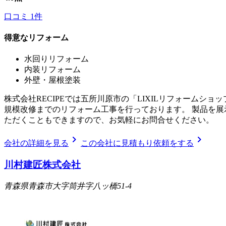
口コミ
1
件
得意なリフォーム
水回りリフォーム
内装リフォーム
外壁・屋根塗装
株式会社RECIPEでは五所川原市の「LIXILリフォーム
規模改修までのリフォーム工事を行っております。 製品を
ただくこともできますので、お気軽にお問合せください。
chevron_right
chevron_right
会社の詳細を見る
この会社に見積もり依頼をする
川村建匠株式会社
青森県青森市大字筒井字八ッ橋51-4