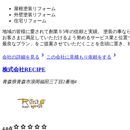
屋根塗装リフォーム
外壁塗装リフォーム
住宅リフォーム
地域の皆様に愛されて創業５5年の信頼と実績。 塗装の事な
お客さまに満足していただけるよう努めるサービス業と位置
最良なプラン」をご提案させていただくことを念頭に置き、
chevron_right
chevron_right
会社の詳細を見る
この会社に見積もり依頼をする
株式会社RECIPE
青森県青森市浪岡福田三丁目2番地4
star
star
star
star
star
4.0
点