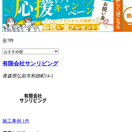
全
7
件
有限会社サンリビング
青森県弘前市和徳町14-1
施工事例
1
件