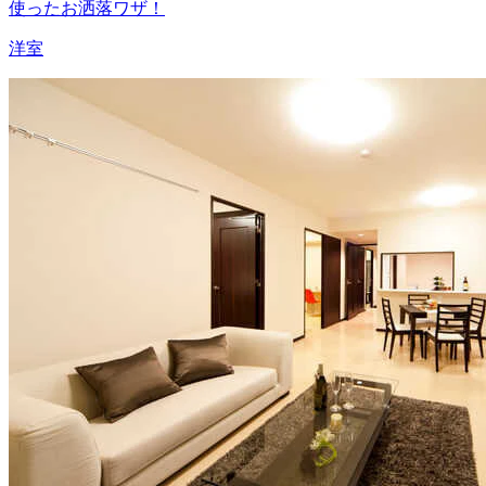
使ったお洒落ワザ！
洋室