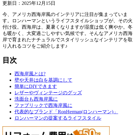
更新日：
2025
年
12
月
15
日
今、アメリカ西海岸風のインテリアに注目が集まっていま
す。ロンハーマンというライフスタイルショップが、その火
付け役。西海岸は、夏暑くなりますが湿度は低く爽やか。冬
も暖かく、大変過ごしやすい気候です。そんなアメリカ西海
岸で育まれたナチュラルでスタイリッシュなインテリアを取
り入れるコツをご紹介します♪
目次
西海岸風とは?
壁や天井は白を基調にして
簡単にDIYできます
レザーやヴィンテージのグッズ
洗面台も西海岸風に
ファブリックで西海岸風に
代表的なブランド「RonHerman(ロンハーマン)」
ロンハーマンの提案するライフスタイル