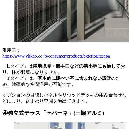
引用元：
https://www.ykkap.co.jp/consumer/products/exterior/resepa
「Lタイプ」は
隣地境界・勝手口などの狭小地にも適してお
り
、柱が邪魔になりません。
「Tタイプ」は、
基本的に建ぺい率に含まれない設計
のた
め、効率的な空間活用が可能です。
オプションの目隠しパネルやリウッドデッキの組み合わせな
どにより、庭まわり空間を演出できます。
④独立式テラス「セパーネ」(三協アルミ)