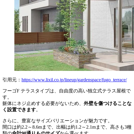
引用元：
https://www.lixil.co.jp/lineup/gardenspace/fugo_terrace/
フーゴF テラスタイプは、自由度の高い独立式テラス屋根で
す。
躯体にネジ止めする必要がないため、
外壁を傷つけることな
く設置できます
。
さらに、豊富なサイズバリエーションが魅力です。
間口は約2.2～8.6mまで、出幅は約1.2～2.1mまで、高さも3種
類の
合計90通りものサイズ
から選べます。