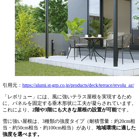
引用元：
https://alumi.st-grp.co.jp/products/deck/terrace/revolu_az/
「レボリュー」には、風に強いテラス屋根を実現するため
に、パネルを固定する垂木形状に工夫が凝らされています。
これにより、
2階や3階にも大きな屋根の設置が可能
です。
雪に強い屋根は、3種類の強度タイプ（耐積雪量：約20cm相
当・約50cm相当・約100cm相当）があり、
地域環境に適した
強度を選べます。