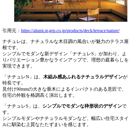
引用元：
https://alumi.st-grp.co.jp/products/deck/terrace/nature/
ナチュレは、ナチュラルな木目調の風合いが魅力のテラス屋
根です。
シンプルでモダンな新デザイン「ナチュレS」が加わり、よ
りバリエーション豊かなラインアップで、理想の庭暮らしを
実現できます。
「ナチュレN」は、
木組み感あふれるナチュラルデザイン
が
特長です。
見付け90mmの大きな垂木によるインパクトのある意匠で、
住宅の外観を格調高く演出します。
「ナチュレS」は、
シンプルでモダンな枠形状のデザイン
で
す。
シンプルモダンやナチュラルモダンなど、幅広い住宅スタイ
ルに馴染む上質なたたずまいを感じます。