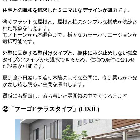
住宅との調和を追求したミニマルなデザインが魅力
です。
薄くフラットな屋根と、屋根と柱のシンプルな構成が洗練さ
れた印象を与えます。
モノトーンから木調色まで、様々なカラーバリエーションが
選択可能です。
外壁に固定する壁付けタイプと、躯体にネジ止めしない独立
タイプ
の2タイプから選択できるため、住宅の条件に合わせ
た設置が可能です。
夏は強い日差しを遮り木陰のような空間に、冬は柔らかい光
が差し込む明るい空間を演出します。
質感にも配慮し、落ち着いた雰囲気の中でくつろげます。
②「フーゴF テラスタイプ」(LIXIL)