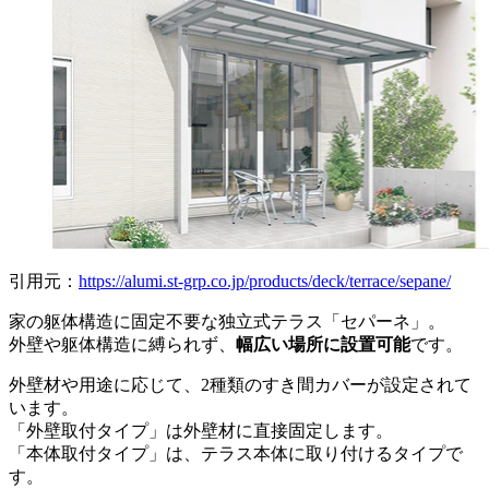
引用元：
https://alumi.st-grp.co.jp/products/deck/terrace/sepane/
家の躯体構造に固定不要な独立式テラス「セパーネ」。
外壁や躯体構造に縛られず、
幅広い場所に設置可能
です。
外壁材や用途に応じて、2種類のすき間カバーが設定されて
います。
「外壁取付タイプ」は外壁材に直接固定します。
「本体取付タイプ」は、テラス本体に取り付けるタイプで
す。