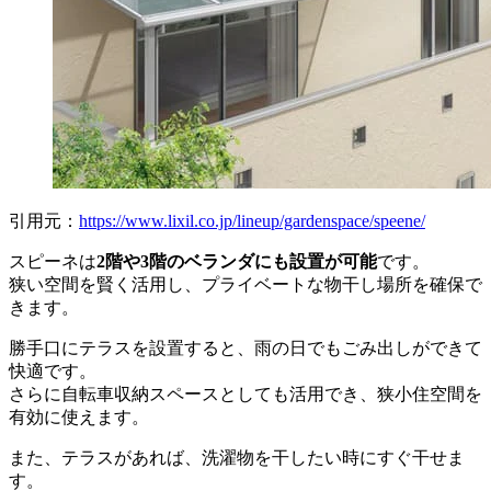
引用元：
https://www.lixil.co.jp/lineup/gardenspace/speene/
スピーネは
2階や3階のベランダにも設置が可能
です。
狭い空間を賢く活用し、プライベートな物干し場所を確保で
きます。
勝手口にテラスを設置すると、雨の日でもごみ出しができて
快適です。
さらに自転車収納スペースとしても活用でき、狭小住空間を
有効に使えます。
また、テラスがあれば、洗濯物を干したい時にすぐ干せま
す。