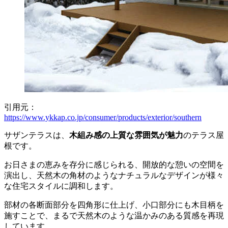
引用元：
https://www.ykkap.co.jp/consumer/products/exterior/southern
サザンテラスは、
木組み感の上質な雰囲気が魅力
のテラス屋
根です。
お日さまの恵みを存分に感じられる、開放的な憩いの空間を
演出し、天然木の角材のようなナチュラルなデザインが様々
な住宅スタイルに調和します。
部材の各断面部分を四角形に仕上げ、小口部分にも木目柄を
施すことで、まるで天然木のような温かみのある質感を再現
しています。