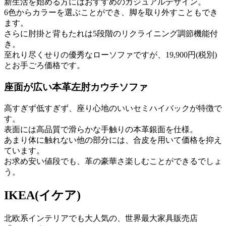
新生活を始める方にはおすすめのカジュアルデザイン。
6色からカラーを選ぶことができ、脚を取り外すこともでき
ます。
さらに肘掛と背もたれは5段階のリクライニング調節機能付
き。
至れり尽くせりの優秀なローソファですが、19,900円(税別)
とお手ごろ価格です。
座面が広い本革左肘カウチソファ
高すぎず低すぎず、座り心地のいいセミハイバックが特徴で
す。
表面には高品質で滑らかな手触りの本革銀面を仕様。
あまり体に触れない他の部分には、合皮を用いて価格を抑え
ています。
お求め安い値段でも、革の豪華さ楽しむことができるでしょ
う。
IKEA(イケア)
北欧系インテリアでも大人気の、世界最大家具販売店