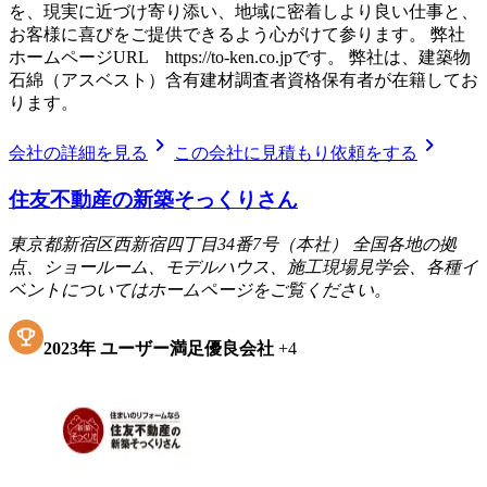
を、現実に近づけ寄り添い、地域に密着しより良い仕事と、
お客様に喜びをご提供できるよう心がけて参ります。 弊社
ホームページURL https://to-ken.co.jpです。 弊社は、建築物
石綿（アスベスト）含有建材調査者資格保有者が在籍してお
ります。
chevron_right
chevron_right
会社の詳細を見る
この会社に見積もり依頼をする
住友不動産の新築そっくりさん
東京都新宿区西新宿四丁目34番7号（本社） 全国各地の拠
点、ショールーム、モデルハウス、施工現場見学会、各種イ
ベントについてはホームページをご覧ください。
2023
年
ユーザー満足優良会社
+
4