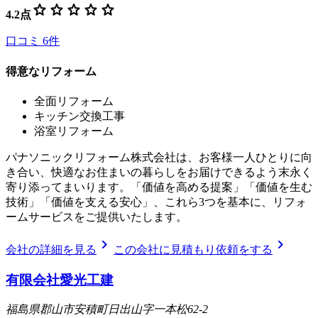
star
star
star
star
star
4.2
点
口コミ
6
件
得意なリフォーム
全面リフォーム
キッチン交換工事
浴室リフォーム
パナソニックリフォーム株式会社は、お客様一人ひとりに向
き合い、快適なお住まいの暮らしをお届けできるよう末永く
寄り添ってまいります。「価値を高める提案」「価値を生む
技術」「価値を支える安心」、これら3つを基本に、リフォ
ームサービスをご提供いたします。
chevron_right
chevron_right
会社の詳細を見る
この会社に見積もり依頼をする
有限会社愛光工建
福島県郡山市安積町日出山字一本松62-2