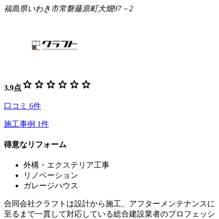
福島県いわき市常磐藤原町大畑97－2
star
star
star
star
star
star
3.9
点
口コミ
6
件
施工事例
1
件
得意なリフォーム
外構・エクステリア工事
リノベーション
ガレージハウス
合同会社クラフトは設計から施工、アフターメンテナンスに
至るまで一貫して対応している総合建設業者のプロフェッシ