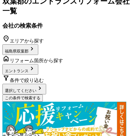
双葉郡
の
エントランスリフォーム
会社
一覧
会社の検索条件
location_on
エリアから探す
chevron_right
福島県双葉郡
home
リフォーム箇所から探す
chevron_right
エントランス
filter_alt
条件で絞り込む
chevron_right
選択してください
この条件で検索する