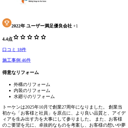
2022
年
ユーザー満足優良会社
+
1
star
star
star
star
star
4.4
点
口コミ
18
件
施工事例
46
件
得意なリフォーム
外構のリフォーム
内装のリフォーム
水廻りのリフォーム
トーケンは2025年10月で創業27周年になりました。 創業当
初から「お客様と社員」を原点に、より良い品質と、アイデ
ィアを生み出す力を大事にして参りました。 また、お客様
のご要望を元に、卓抜的なものを考案し、お客様の想いや夢