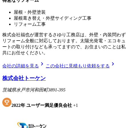
得意なリフォーム
屋根・外壁塗装
屋根葺き替え・外壁サイディング工事
リフォーム工事
株式会社福也が運営するさゆり工務店は、外壁・内装問わず
リフォーム全般に対応しております。太陽光発電・エコキュ
ートの取り付けなども承ってますので、お住まいのことは私
共にお任せください。
chevron_right
chevron_right
会社の詳細を見る
この会社に見積もり依頼をする
株式会社トーケン
茨城県水戸市河和田町3891-395
2022
年
ユーザー満足優良会社
+
1