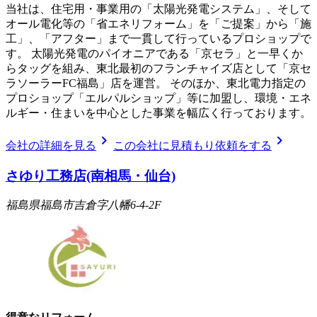
当社は、住宅用・事業用の「太陽光発電システム」、そして
オール電化等の「省エネリフォーム」を「ご提案」から「施
工」、「アフター」まで一貫して行っているプロショップで
す。 太陽光発電のパイオニアである「京セラ」と一早くか
らタッグを組み、東北最初のフランチャイズ店として「京セ
ラソーラーFC福島」店を運営。 そのほか、東北電力指定の
プロショップ「エルパルショップ」等に加盟し、環境・エネ
ルギー・住まいを中心とした事業を幅広く行っております。
chevron_right
chevron_right
会社の詳細を見る
この会社に見積もり依頼をする
さゆり工務店(南相馬・仙台)
福島県福島市吉倉字八幡6-4-2F