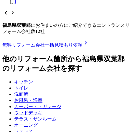
1
chevron_left
chevron_right
福島県双葉郡
に
お住まいの方にご紹介できる
エントランスリ
フォーム
会社数
12
社
chevron_right
無料
リフォーム会社一括見積もり依頼
他のリフォーム箇所から
福島県双葉郡
のリフォーム会社を探す
キッチン
トイレ
洗面所
お風呂・浴室
カーポート・ガレージ
ウッドデッキ
テラス・サンルーム
オーニング
フェンス