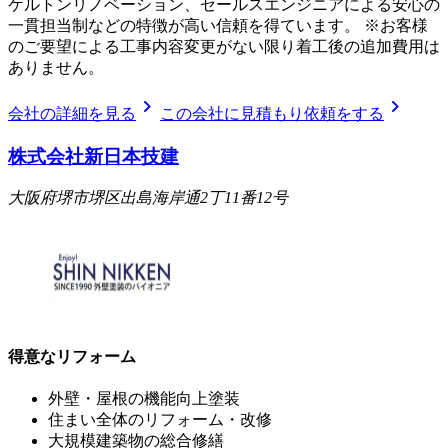
ケルトンリノベーション、セールスエンジニアによる安心の
一貫担当制などの特徴が高い信頼を得ています。 ※お客様
のご要望による工事内容変更がない限り着工後の追加費用は
ありません。
chevron_right
chevron_right
会社の詳細を見る
この会社に見積もり依頼をする
株式会社新日本技建
大阪府堺市堺区出島海岸通2丁11番12号
得意なリフォーム
外壁・屋根の機能向上塗装
住まい全体のリフォーム・改修
大規模建築物の総合修繕