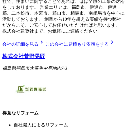
社で、住まいに関することであれば、ほぼ全般の工事の対応
をしております。 営業エリアは、福島市、伊達市、伊達
郡、二本松市、本宮市、郡山市、相馬市、南相馬市を中心に
活動しております。 創業から10年を超える実績を持つ弊社
だからこそ、ご安心してお任せいただければと思います。
株式会社建奨社まで、お気軽にご連絡ください。
chevron_right
chevron_right
会社の詳細を見る
この会社に見積もり依頼をする
株式会社菅野晃匠
福島県福島市大笹生中平地内7-3
得意なリフォーム
自社職人によるリフォーム