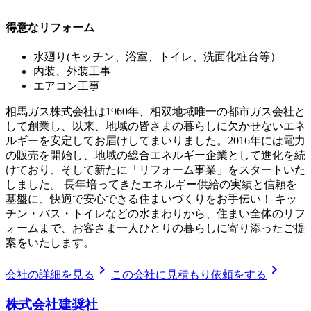
得意なリフォーム
水廻り(キッチン、浴室、トイレ、洗面化粧台等）
内装、外装工事
エアコン工事
相馬ガス株式会社は1960年、相双地域唯一の都市ガス会社と
して創業し、以来、地域の皆さまの暮らしに欠かせないエネ
ルギーを安定してお届けしてまいりました。2016年には電力
の販売を開始し、地域の総合エネルギー企業として進化を続
けており、そして新たに「リフォーム事業」をスタートいた
しました。 長年培ってきたエネルギー供給の実績と信頼を
基盤に、快適で安心できる住まいづくりをお手伝い！ キッ
チン・バス・トイレなどの水まわりから、住まい全体のリフ
ォームまで、お客さま一人ひとりの暮らしに寄り添ったご提
案をいたします。
chevron_right
chevron_right
会社の詳細を見る
この会社に見積もり依頼をする
株式会社建奨社