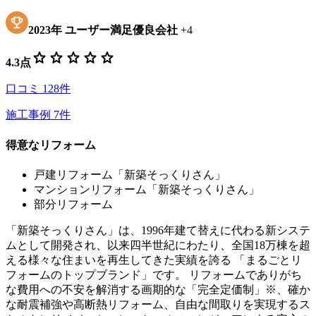
2023
年
ユーザー満足優良会社
+
4
star
star
star
star
star
4.3
点
口コミ
128
件
施工事例
7
件
得意なリフォーム
戸建リフォーム「新築そっくりさん」
マンションリフォーム「新築そっくりさん」
部分リフォーム
「新築そっくりさん」は、1996年建て替えに代わる新システ
ムとして開発され、以来四半世紀にわたり、全国18万棟を超
える様々な住まいを再生してきた実績を誇る 「まるごとリ
フォームのトップブランド」です。 リフォームでありがち
な費用への不安を解消する画期的な「完全定価制」※、確か
な耐震補強や高断熱リフォーム、自由な間取りを実現するス