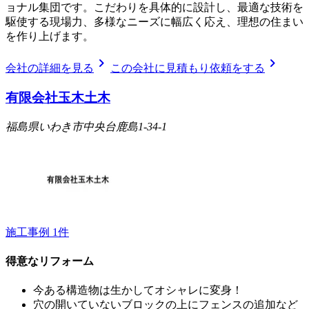
ョナル集団です。こだわりを具体的に設計し、最適な技術を
駆使する現場力、多様なニーズに幅広く応え、理想の住まい
を作り上げます。
chevron_right
chevron_right
会社の詳細を見る
この会社に見積もり依頼をする
有限会社玉木土木
福島県いわき市中央台鹿島1-34-1
施工事例
1
件
得意なリフォーム
今ある構造物は生かしてオシャレに変身！
穴の開いていないブロックの上にフェンスの追加など