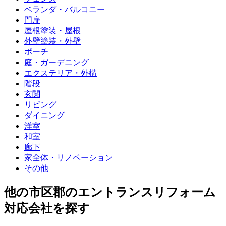
ベランダ・バルコニー
門扉
屋根塗装・屋根
外壁塗装・外壁
ポーチ
庭・ガーデニング
エクステリア・外構
階段
玄関
リビング
ダイニング
洋室
和室
廊下
家全体・リノベーション
その他
他
の市区郡の
エントランスリフォーム
対応会社を探す