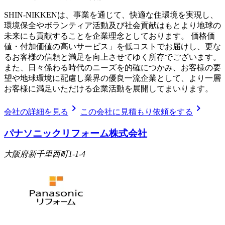
SHIN-NIKKENは、事業を通じて、快適な住環境を実現し、
環境保全やボランティア活動及び社会貢献はもとより地球の
未来にも貢献することを企業理念としております。 価格価
値・付加価値の高いサービス」を低コストでお届けし、更な
るお客様の信頼と満足を向上させてゆく所存でございます。
また、日々係わる時代のニーズを的確につかみ、お客様の要
望や地球環境に配慮し業界の優良一流企業として、より一層
お客様に満足いただける企業活動を展開してまいります。
chevron_right
chevron_right
会社の詳細を見る
この会社に見積もり依頼をする
パナソニックリフォーム株式会社
大阪府新千里西町1-1-4