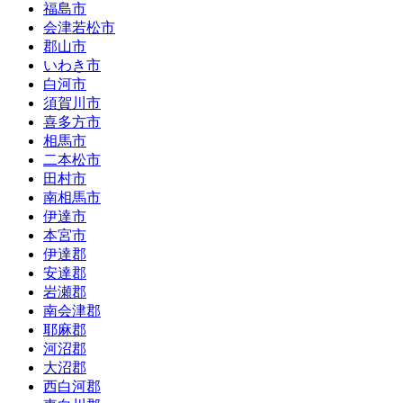
福島市
会津若松市
郡山市
いわき市
白河市
須賀川市
喜多方市
相馬市
二本松市
田村市
南相馬市
伊達市
本宮市
伊達郡
安達郡
岩瀬郡
南会津郡
耶麻郡
河沼郡
大沼郡
西白河郡