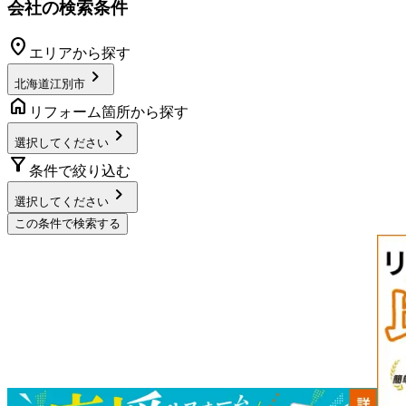
会社の検索条件
location_on
エリアから探す
chevron_right
北海道江別市
home
リフォーム箇所から探す
chevron_right
選択してください
filter_alt
条件で絞り込む
chevron_right
選択してください
この条件で検索する