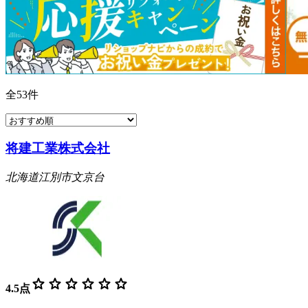
全
53
件
将建工業株式会社
北海道江別市文京台
star
star
star
star
star
star
4.5
点