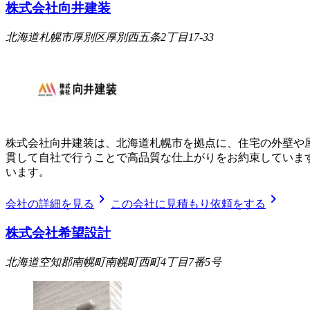
株式会社向井建装
北海道札幌市厚別区厚別西五条2丁目17-33
株式会社向井建装は、北海道札幌市を拠点に、住宅の外壁や
貫して自社で行うことで高品質な仕上がりをお約束していま
います。
chevron_right
chevron_right
会社の詳細を見る
この会社に見積もり依頼をする
株式会社希望設計
北海道空知郡南幌町南幌町西町4丁目7番5号