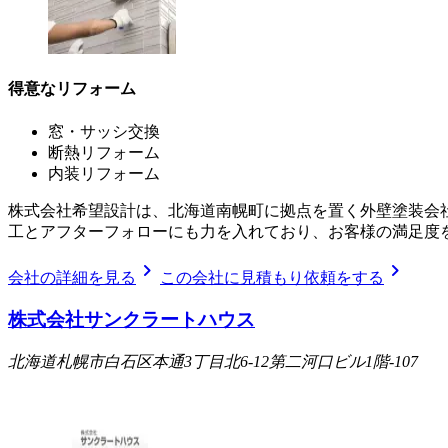
得意なリフォーム
窓・サッシ交換
断熱リフォーム
内装リフォーム
株式会社希望設計は、北海道南幌町に拠点を置く外壁塗装会
工とアフターフォローにも力を入れており、お客様の満足度
chevron_right
chevron_right
会社の詳細を見る
この会社に見積もり依頼をする
株式会社サンクラートハウス
北海道札幌市白石区本通3丁目北6-12第二河口ビル1階-107