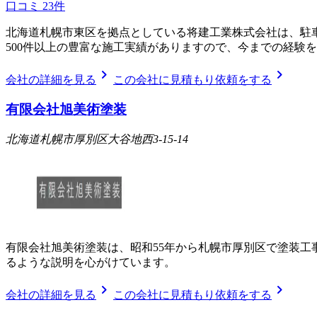
口コミ
23
件
北海道札幌市東区を拠点としている将建工業株式会社は、駐
500件以上の豊富な施工実績がありますので、今までの経験
chevron_right
chevron_right
会社の詳細を見る
この会社に見積もり依頼をする
有限会社旭美術塗装
北海道札幌市厚別区大谷地西3-15-14
有限会社旭美術塗装は、昭和55年から札幌市厚別区で塗装工
るような説明を心がけています。
chevron_right
chevron_right
会社の詳細を見る
この会社に見積もり依頼をする