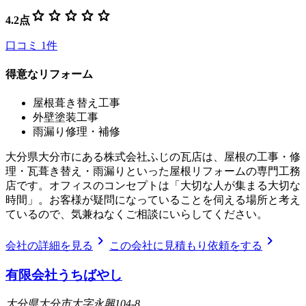
star
star
star
star
star
4.2
点
口コミ
1
件
得意なリフォーム
屋根葺き替え工事
外壁塗装工事
雨漏り修理・補修
大分県大分市にある株式会社ふじの瓦店は、屋根の工事・修
理・瓦葺き替え・雨漏りといった屋根リフォームの専門工務
店です。オフィスのコンセプトは「大切な人が集まる大切な
時間」。お客様が疑問になっていることを伺える場所と考え
ているので、気兼ねなくご相談にいらしてください。
chevron_right
chevron_right
会社の詳細を見る
この会社に見積もり依頼をする
有限会社うちばやし
大分県大分市大字永興104-8