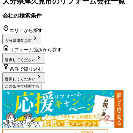
大分県津久見市
のリフォーム会社一覧
会社の検索条件
location_on
エリアから探す
chevron_right
大分県津久見市
home
リフォーム箇所から探す
chevron_right
選択してください
filter_alt
条件で絞り込む
chevron_right
選択してください
この条件で検索する