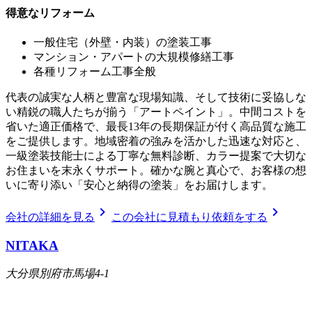
得意なリフォーム
一般住宅（外壁・内装）の塗装工事
マンション・アパートの大規模修繕工事
各種リフォーム工事全般
代表の誠実な人柄と豊富な現場知識、そして技術に妥協しな
い精鋭の職人たちが揃う「アートペイント」。中間コストを
省いた適正価格で、最長13年の長期保証が付く高品質な施工
をご提供します。地域密着の強みを活かした迅速な対応と、
一級塗装技能士による丁寧な無料診断、カラー提案で大切な
お住まいを末永くサポート。確かな腕と真心で、お客様の想
いに寄り添い「安心と納得の塗装」をお届けします。
chevron_right
chevron_right
会社の詳細を見る
この会社に見積もり依頼をする
NITAKA
大分県別府市馬場4-1