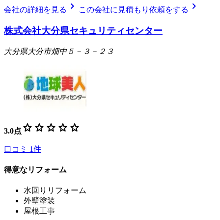
chevron_right
chevron_right
会社の詳細を見る
この会社に見積もり依頼をする
株式会社大分県セキュリティセンター
大分県大分市畑中５－３－２３
star
star
star
star
star
3.0
点
口コミ
1
件
得意なリフォーム
水回りリフォーム
外壁塗装
屋根工事