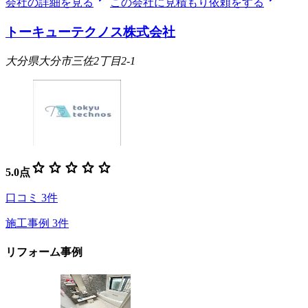
会社の詳細を見る
この会社に見積もり依頼をする
トーキューテクノス株式会社
大分県大分市三佐2丁目2-1
star
star
star
star
star
5.0
点
口コミ
3
件
施工事例
3
件
リフォーム事例