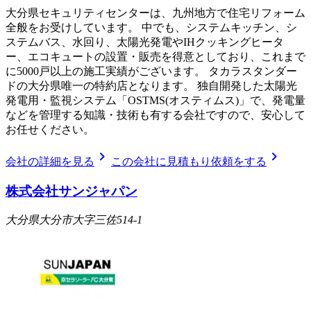
大分県セキュリティセンターは、九州地方で住宅リフォーム
全般をお受けしています。 中でも、システムキッチン、シ
ステムバス、水回り、太陽光発電やIHクッキングヒータ
ー、エコキュートの設置・販売を得意としており、これまで
に5000戸以上の施工実績がございます。 タカラスタンダー
ドの大分県唯一の特約店となります。 独自開発した太陽光
発電用・監視システム「OSTMS(オスティムス)」で、発電量
などを管理する知識・技術も有する会社ですので、安心して
お任せください。
chevron_right
chevron_right
会社の詳細を見る
この会社に見積もり依頼をする
株式会社サンジャパン
大分県大分市大字三佐514-1