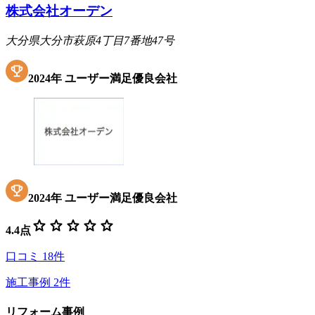
株式会社オーデン
大分県大分市萩原4丁目7番地47号
2024
年
ユーザー満足優良会社
2024
年
ユーザー満足優良会社
star
star
star
star
star
4.4
点
口コミ
18
件
施工事例
2
件
リフォーム事例