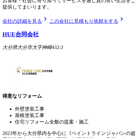
お客様・社会に寄り添ってサービスを通じ質の良い生活をご
提供してまいります。
chevron_right
chevron_right
会社の詳細を見る
この会社に見積もり依頼をする
HUE合同会社
大分県大分市大字神崎432-3
得意なリフォーム
外壁塗装工事
屋根塗装工事
住宅リフォーム全般の提案・施工
2023年から大分県内を中心に《ペイントラインジャパンの超