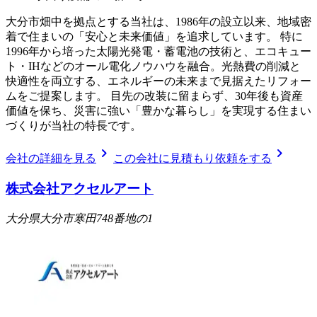
大分市畑中を拠点とする当社は、1986年の設立以来、地域密
着で住まいの「安心と未来価値」を追求しています。 特に
1996年から培った太陽光発電・蓄電池の技術と、エコキュー
ト・IHなどのオール電化ノウハウを融合。光熱費の削減と
快適性を両立する、エネルギーの未来まで見据えたリフォー
ムをご提案します。 目先の改装に留まらず、30年後も資産
価値を保ち、災害に強い「豊かな暮らし」を実現する住まい
づくりが当社の特長です。
chevron_right
chevron_right
会社の詳細を見る
この会社に見積もり依頼をする
株式会社アクセルアート
大分県大分市寒田748番地の1