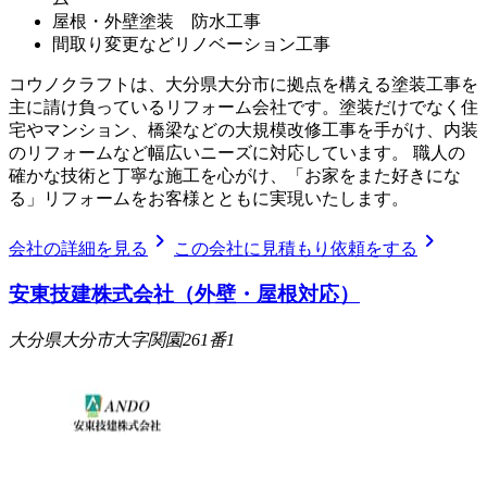
屋根・外壁塗装 防水工事
間取り変更などリノベーション工事
コウノクラフトは、大分県大分市に拠点を構える塗装工事を
主に請け負っているリフォーム会社です。​ 塗装だけでなく住
宅やマンション、橋梁などの大規模改修工事を手がけ、内装
のリフォームなど幅広いニーズに対応しています。 職人の
確かな技術と丁寧な施工を心がけ、「お家をまた好きにな
る」リフォームをお客様とともに実現いたします。
chevron_right
chevron_right
会社の詳細を見る
この会社に見積もり依頼をする
安東技建株式会社（外壁・屋根対応）
大分県大分市大字関園261番1