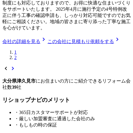
制度にも対応しておりますので、お得に快適な住まいづくり
をサポートいたします。 2025年4月に施行予定の4号特例改
正に伴う工事の確認申請も、しっかり対応可能ですのでお気
軽にご相談ください。地域の皆さまに寄り添った丁寧な施工
を心がけています。
chevron_right
chevron_right
会社の詳細を見る
この会社に見積もり依頼をする
1
2
chevron_left
chevron_right
大分県津久見市
に
お住まいの方にご紹介できる
リフォーム会
社数
39
社
リショップナビの
メ
リ
ッ
ト
・365日カスタマーサポートが対応
・厳しい加盟審査に通過した会社のみ
・もしもの時の保証