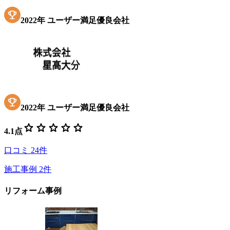
2022
年
ユーザー満足優良会社
2022
年
ユーザー満足優良会社
star
star
star
star
star
4.1
点
口コミ
24
件
施工事例
2
件
リフォーム事例