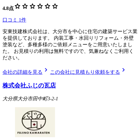
star
star
star
star
star
star
4.8
点
口コミ
1
件
安東技建株式会社は、大分市を中心に住宅の建築サービス業
を提供しております。 内装工事・水回りリフォーム・外壁
塗装など、多種多様のご依頼メニューをご用意いたしまし
た。 お見積りの利用は無料ですので、気兼ねなくご利用く
ださい。
chevron_right
chevron_right
会社の詳細を見る
この会社に見積もり依頼をする
株式会社ふじの瓦店
大分県大分市田中町3-2-1