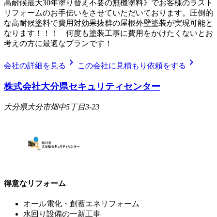
高耐候最大30年塗り替え不要の無機塗料》でお客様のラスト
リフォームのお手伝いをさせていただいております。圧倒的
な高耐候塗料で費用対効果抜群の屋根外壁塗装が実現可能と
なります！！！ 何度も塗装工事に費用をかけたくないとお
考えの方に最適なプランです！
chevron_right
chevron_right
会社の詳細を見る
この会社に見積もり依頼をする
株式会社大分県セキュリティセンター
大分県大分市畑中5丁目3-23
得意なリフォーム
オール電化・創蓄エネリフォーム
水回り設備の一新工事