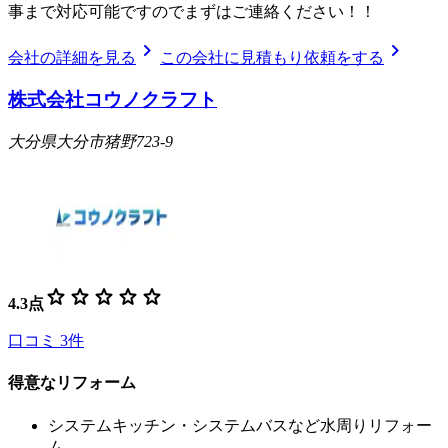
事まで対応可能ですのでまずはご連絡ください！！
chevron_right
chevron_right
会社の詳細を見る
この会社に見積もり依頼をする
株式会社コウノクラフト
大分県大分市猪野723-9
star
star
star
star
star
4.3
点
口コミ
3
件
得意なリフォーム
システムキッチン・システムバスなど水周りリフォー
ム