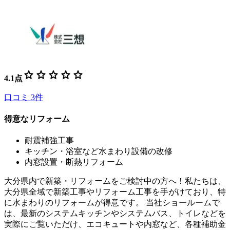
star
star
star
star
star
4.1
点
口コミ
3
件
得意なリフォーム
耐震補強工事
キッチン・浴室など水まわり設備の改修
内窓設置・断熱リフォーム
大分県内で新築・リフォームをご検討中の方へ！私たちは、
大分県全域で新築工事やリフォーム工事を手がけており、特
に水まわりのリフォームが得意です。 当社ショールームで
は、最新のシステムキッチンやシステムバス、トイレなどを
実際にご覧いただけ、エコキュートや内窓など、各種補助金