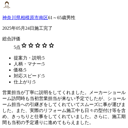
神奈川県相模原市南区
61～65歳男性
2025年05月24日施工完了
総合評価
star
star
star
star
star
5
点
提案力・説明:5
人柄・マナー:5
価格:5
対応スピード:5
仕上がり:5
営業担当が丁寧に説明をしてくれました。メーカーショール
ーム訪問時も当初営業担当が来ない予定でしたが、ショール
ーム担当への引継ぎをしてくれていてスムーズに事が運びま
した。また、実際のリフォーム施工中も日々の型付け等を含
め、きっちりと仕事をしてくれていました。さらに、施工期
間も当初の予定通りに進めてもらえました。