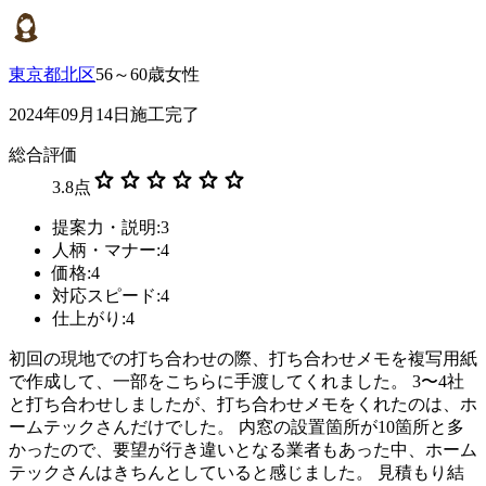
東京都北区
56～60歳女性
2024年09月14日施工完了
総合評価
star
star
star
star
star
star
3.8
点
提案力・説明:3
人柄・マナー:4
価格:4
対応スピード:4
仕上がり:4
初回の現地での打ち合わせの際、打ち合わせメモを複写用紙
で作成して、一部をこちらに手渡してくれました。 3〜4社
と打ち合わせしましたが、打ち合わせメモをくれたのは、ホ
ームテックさんだけでした。 内窓の設置箇所が10箇所と多
かったので、要望が行き違いとなる業者もあった中、ホーム
テックさんはきちんとしていると感じました。 見積もり結