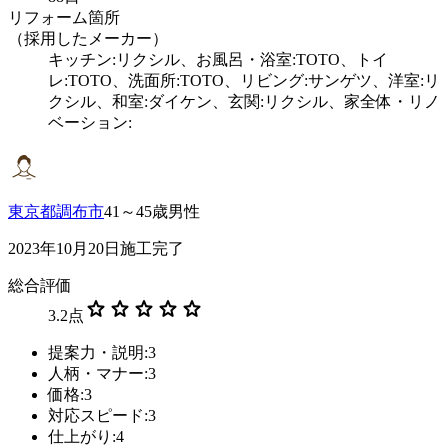
リフォーム箇所
（採用したメーカー）
キッチン:リクシル、お風呂・浴室:TOTO、トイ
レ:TOTO、洗面所:TOTO、リビング:サンゲツ、洋室:リ
クシル、和室:ダイケン、玄関:リクシル、家全体・リノ
ベーション:
東京都調布市
41～45歳男性
2023年10月20日施工完了
総合評価
star
star
star
star
star
3.2
点
提案力・説明:3
人柄・マナー:3
価格:3
対応スピード:3
仕上がり:4