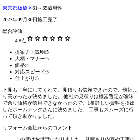
東京都板橋区
61～65歳男性
2023年09月30日施工完了
総合評価
star
star
star
star
star
star
4.8
点
提案力・説明:5
人柄・マナー:5
価格:4
対応スピード:5
仕上がり:5
下見も丁寧にしてくれて、見積りも信頼できたので、他社よ
り高かったが決めました。 他社の見積りは機器選定が曖昧
で余り価格が信用できなかったので、1番詳しい資料を提出
したホームテックさんに決めました。 工事もスムーズに行
って頂き助かりました。
リフォーム会社からのコメント
この度はお世話になりました。見積もり内容や工事に