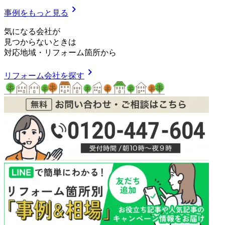
chevron_right
事例をもっと見る
気
に
な
る
会
社
が
見つからないときは
対応地域
・
リフォーム箇所
から
chevron_right
リフォーム会社を探す