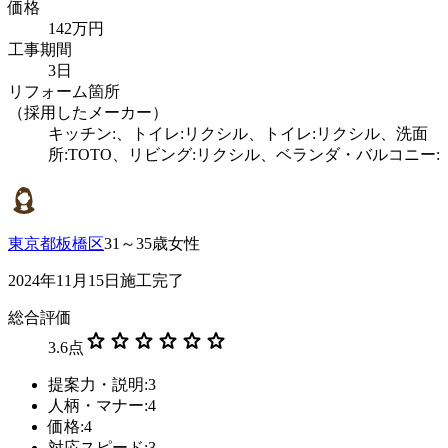
価格
142万円
工事期間
3日
リフォーム箇所
（採用したメーカー）
キッチン:、トイレ:リクシル、トイレ:リクシル、洗面
所:TOTO、リビング:リクシル、ベランダ・バルコニー:
東京都板橋区
31～35歳女性
2024年11月15日施工完了
総合評価
star
star
star
star
star
star
3.6
点
提案力・説明:3
人柄・マナー:4
価格:4
対応スピード:3