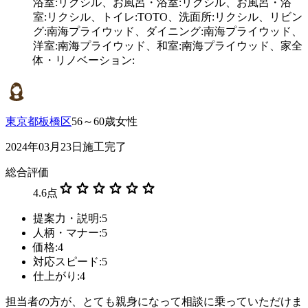
浴室:リクシル、お風呂・浴室:リクシル、お風呂・浴
室:リクシル、トイレ:TOTO、洗面所:リクシル、リビン
グ:南海プライウッド、ダイニング:南海プライウッド、
洋室:南海プライウッド、和室:南海プライウッド、家全
体・リノベーション:
東京都板橋区
56～60歳女性
2024年03月23日施工完了
総合評価
star
star
star
star
star
star
4.6
点
提案力・説明:5
人柄・マナー:5
価格:4
対応スピード:5
仕上がり:4
担当者の方が、とても親身になって相談に乗っていただけま