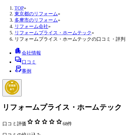
TOP
»
東京都のリフォーム
»
多摩市のリフォーム
»
リフォーム会社
»
リフォームプライス・ホームテック
»
リフォームプライス・ホームテックの口コミ・評判
apartment
会社情報
forum
口コミ
contract_edit
事例
リフォームプライス・ホームテック
star
star
star
star
star
口コミ評価
68
件
口コミの絞り込み