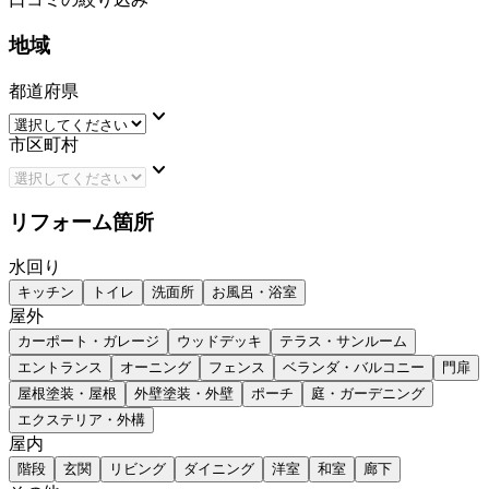
地域
都道府県
keyboard_arrow_down
市区町村
keyboard_arrow_down
リフォーム箇所
水回り
キッチン
トイレ
洗面所
お風呂・浴室
屋外
カーポート・ガレージ
ウッドデッキ
テラス・サンルーム
エントランス
オーニング
フェンス
ベランダ・バルコニー
門扉
屋根塗装・屋根
外壁塗装・外壁
ポーチ
庭・ガーデニング
エクステリア・外構
屋内
階段
玄関
リビング
ダイニング
洋室
和室
廊下