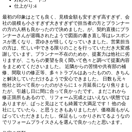
仕上がり:4
最初の印象はとても良く、見積金額も安すぎず高すぎず、会
社の規模も小さすぎず大きすぎずで担当者の方とプランナー
の方の人柄も良かったので決めました。が、契約直後にプラ
ンナーさんが退職されたようで図面の書き直し等はレスポン
スが悪くなり、雲ゆきが怪しくなっていきました。営業担当
の方は、忙しい中できる限りのことを行っていただき大変感
謝しています。プランナー不在のためか、提案力は他社に劣
りますが、こちらの要望を良く聞いて色々と調べて提案内容
をまとめてくださいました。 近隣からの苦情や共有部の補
修、間取りの修正等、多々トラブルはあったものの、きちん
と解決していただけるようで安心できました。 日数も元々
他社と比べて長かったのがさらに１ヶ月延長になり焦りまし
たが、引越し日に間に合って良かったです。 まだこれから
修正箇所もあるので、リフォーム完成とはいえない状態では
ありますが、ぱっと見はとても綺麗で大満足です！ 他の会
社にしていたら、と思うときもありましたが、価格面もがん
ばっていただきましたし、保証もしっかりされてるようなの
でリフォームプライスさんを選んで良かったと思います。