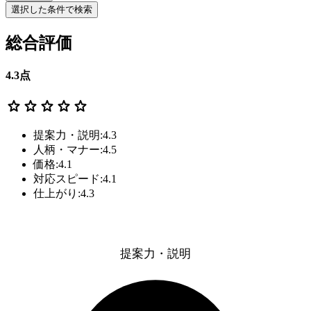
選択した条件で検索
総合評価
4.3
点
star
star
star
star
star
提案力・説明:4.3
人柄・マナー:4.5
価格:4.1
対応スピード:4.1
仕上がり:4.3
提案力・説明