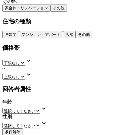
その他
家全体・リノベーション
その他
住宅の種類
戸建て
マンション・アパート
店舗
その他
価格帯
keyboard_arrow_down
~
keyboard_arrow_down
回答者属性
年齢
keyboard_arrow_down
性別
keyboard_arrow_down
条件解除