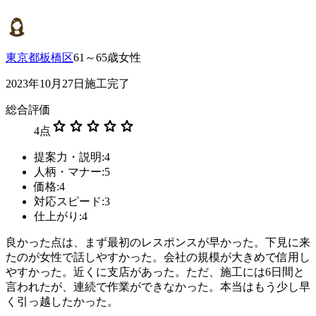
東京都板橋区
61～65歳女性
2023年10月27日施工完了
総合評価
star
star
star
star
star
4
点
提案力・説明:4
人柄・マナー:5
価格:4
対応スピード:3
仕上がり:4
良かった点は、まず最初のレスポンスが早かった。下見に来
たのが女性で話しやすかった。会社の規模が大きめで信用し
やすかった。近くに支店があった。ただ、施工には6日間と
言われたが、連続で作業ができなかった。本当はもう少し早
く引っ越したかった。