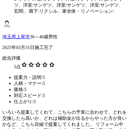
ツ、洋室:サンゲツ、洋室:サンゲツ、洋室:サンゲツ、
玄関:、廊下:リクシル、家全体・リノベーション:
埼玉県上尾市
36～40歳男性
2025年03月31日施工完了
総合評価
star
star
star
star
star
5
点
提案力・説明:5
人柄・マナー:5
価格:5
対応スピード:5
仕上がり:5
いろいろ提案してくれて、こちらの予算に合わせて、どれを
交換したら高いか、どれは補助金が出るからやった方が良い
かなど、こちら目線で提案してくれました。 リフォーム中