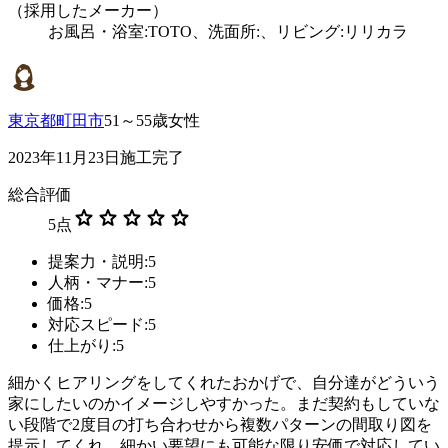
（採用したメーカー）
お風呂・浴室:TOTO、洗面所:、リビング:リリカラ
東京都町田市
51～55歳女性
2023年11月23日施工完了
総合評価
star
star
star
star
star
5
点
提案力・説明:5
人柄・マナー:5
価格:5
対応スピード:5
仕上がり:5
細かくヒアリングをしてくれたおかげで、自分達がどういう
家にしたいのかイメージしやすかった。まだ契約もしていな
い段階で2度目の打ち合わせから複数パターンの間取り図を
提示してくれ、細かい要望にも可能な限り安価で対応してい