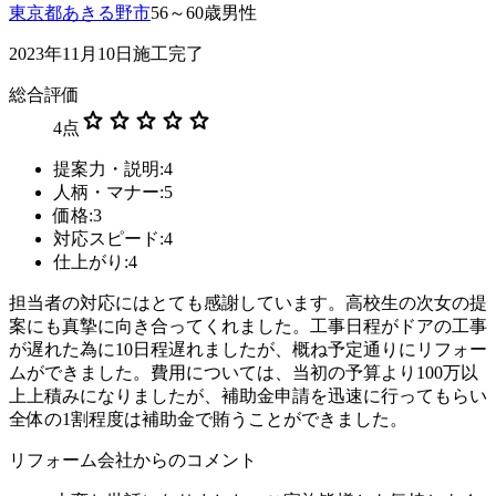
東京都あきる野市
56～60歳男性
2023年11月10日施工完了
総合評価
star
star
star
star
star
4
点
提案力・説明:4
人柄・マナー:5
価格:3
対応スピード:4
仕上がり:4
担当者の対応にはとても感謝しています。高校生の次女の提
案にも真摯に向き合ってくれました。工事日程がドアの工事
が遅れた為に10日程遅れましたが、概ね予定通りにリフォー
ムができました。費用については、当初の予算より100万以
上上積みになりましたが、補助金申請を迅速に行ってもらい
全体の1割程度は補助金で賄うことができました。
リフォーム会社からのコメント