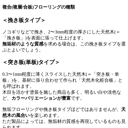
複合(複層/合板)フローリングの種類
＜挽き板タイプ＞
ノコギリなどで挽き、2〜3mm程度の厚さにした天然木(＝
「挽き板」)を表面に張って仕上げます。
無垢材のような質感
を求める場合は、この挽き板タイプを選
ぶとよいでしょう。
＜突き板(単板)タイプ＞
0.3〜1mm程度に薄くスライスした天然木(＝「突き板・単
板」)を、基材に張り合わせて作られ「天然木化粧合板」と
も呼ばれます。
木目を活かす塗装を施した商品も多く、明るい白や淡色な
ど、
カラーバリエーションが豊富
です。
無垢フローリングや挽き板タイプほどではありませんが、
天
然木の風合い
を楽しめます。
ただ製品によっては、無垢材の質感を再現しているものも見
られます。