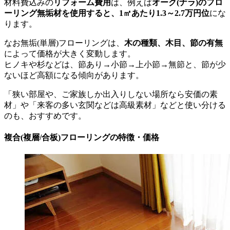
材料費込みの
リフォーム費用
は、例えば
オーク(ナラ)のフロ
ーリング無垢材を使用すると、1㎡あたり1.3～2.7万円位
にな
ります。
なお無垢(単層)フローリングは、
木の種類、木目、節の有無
によって価格が大きく変動します。
ヒノキや杉などは、節あり→小節→上小節→無節と、節が少
ないほど高額になる傾向があります。
「狭い部屋や、ご家族しか出入りしない場所なら安価の素
材」や「来客の多い玄関などは高級素材」などと使い分ける
のも、おすすめです。
複合(複層/合板)フローリングの特徴・価格