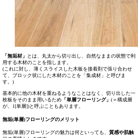
「無垢材」
とは、丸太から切り出し、自然なままの状態で利
用する木材のことを指します。
(これに対し、薄くスライスした木板を接着剤で張り合わせ
て、ブロック状にした木材のことを「集成材」と呼びま
す。)
基本的に他の木材を重ねるようなことはなく、切り出した一
枚板をそのまま用いるため
「単層フローリング」
(＝構成層
が、1[単層])と呼ぶこともあります。
無垢(単層)フローリングのメリット
無垢(単層)フローリングの魅力は何といっても、
質感や肌触