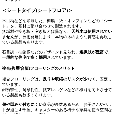
＜シートタイプ(シートフロア)＞
木目柄などを印刷した、樹脂・紙・オレフィンなどの「シー
ト」を、基材に張り合わせて製造されます。
無垢材や挽き板・突き板とは異なり、
天然木は使用されてい
ません
が、技術発達により、本物の木のような質感を再現し
ている製品もあります。
石目調・抽象柄などのデザインも見られ、
選択肢が豊富で、
一般的な住宅で多く採用
されています。
複合(複層/合板)フローリングのメリット
複合フローリングは、
反りや収縮のリスクが少なく、
安定し
ています。
耐衝撃性、耐摩耗性、抗アレルゲンなどの機能を向上させて
いる製品も数多くあります。
傷や凹みが付きにくい
商品が多数あるため、お子さんやペッ
トが過ごす部屋、キャスターのある椅子や家具を使う空間な