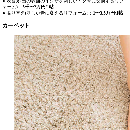
● 表替え(畳の表面のイグサを新しいイグサに交換するリフ
ォーム)：
5千〜2万円/1帖
● 張り替え(新しい畳に変えるリフォーム)：
1〜3.5万円/1帖
カーペット