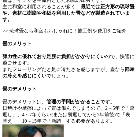
畳
は、イグサを主原料とした和風の床材です。
主に和室に利用されることが多く、
最近では正方形の琉球畳
や、素材に樹脂や和紙を利用した畳などが製造されていま
す。
>> 琉球畳なら和室もおしゃれに！施工例や費用をご紹介
畳のメリット
弾力性に優れており足腰に負担がかかりにくい
ので、快適に
過ごせます。
またフローリングだと足に冷たさを感じますが、畳なら
部屋
の冷えを感じにくい
でしょう。
畳のデメリット
畳のデメリットは、
管理の手間がかかること
です。
日焼けや摩擦によって畳は傷んでしまうので、2～5年で「裏
返し」、4～7年くらい(または裏返してから5年前後)で「表
替え」、10～15年で「新調」する必要があります。