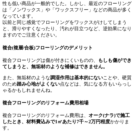
性も低い商品が一般的でした。しかし、最近のフローリング
は「ノンワックス」や「ワックスフリー」などの商品が多く
なっています。
以前と同じ感覚でフローリングをワックスがけしてしまう
と、滑りやすくなったり、汚れが目立つなど、逆効果になり
ますのでご注意ください。
複合(複層/合板)フローリングのデメリット
複合フローリングは傷が付きにくいものの、
もしも傷ができ
てしまうと、無垢材のような補修はできません。
また、無垢材のような
調湿作用は基本的にない
ことや、硬質
のため
踏み心地がよくない
点などは、気になる方もいらっし
ゃるかもしれませんね。
複合フローリングのリフォーム費用相場
複合フローリングのリフォーム費用は、
オーク(ナラ)で施工
したとき、材料費込みで1㎡あたり7千～2万円程度
かかりま
す。