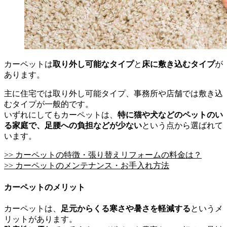
カーペットは
取り外し可能なタイプ
と
床に敷き込むタイプ
が
あります。
主に住宅では取り外し可能タイプ、事務所や店舗では敷き込
むタイプが一般的です。
いずれにしてもカーペットは、
特に猫や犬などのペットのい
る家庭で、足腰への負担などが少ない
という点から選ばれて
います。
>> カーペットの特徴・張り替えリフォームの料金は？
>> カーペットのメンテナンス・お手入れ方法
カーペットのメリット
カーペットは、
足元からくる寒さや暑さを軽減する
というメ
リットがあります。