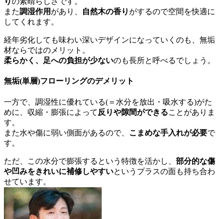
り
の素晴らしさです。
また
調湿作用
があり、
自然木の香り
がするので空間を快適に
してくれます。
経年劣化しても味わい深いデザインになっていくのも、無垢
材ならではのメリット。
柔らかく、足への負担が少ない
のも長所と呼べるでしょう。
無垢(単層)フローリングのデメリット
一方で、調湿性に優れている(＝水分を放出・吸水する)がた
めに、収縮・膨張によって
反りや隙間ができる
ことがありま
す。
また水や傷に弱い側面があるので、
こまめな手入れが必要
で
す。
ただ、この水分で膨張するという特徴を活かし、
部分的な傷
や凹みをきれいに補修しやすい
というプラスの面も持ち合わ
せています。