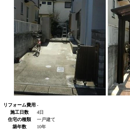
リフォーム費用
-
施工日数
4日
住宅の種類
一戸建て
築年数
10年