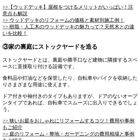
>>【ウッドデッキ】屋根をつけるメリットがいっぱい！注
意点も解説
>> ウッドデッキのリフォームの価格と素材別施工例！
>> 樹脂・人工木のウッドデッキの魅力って？天然木との違
いを比較！
③家の裏庭にストックヤードを造る
ストックヤードとは、裏庭や勝手口など建物に隣接するスペ
ースに直接取り付ける設備です。
食料品や灯油などを保管したり、自転車やバイクを収納した
りさまざまな用途に使えます。
ドア付きや袖付きのタイプもありますが、ドアのないオープ
ンタイプであれば、自転車でスムーズに出入りできるでしょ
う。
>> 狭いお庭をおしゃれにリフォームするコツ！費用や事例
もご紹介
>> 庭のリフォーム・整地・ガーデニングの費用相場と事例