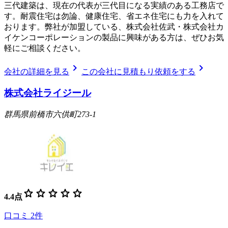
三代建築は、現在の代表が三代目になる実績のある工務店で
す。耐震住宅は勿論、健康住宅、省エネ住宅にも力を入れて
おります。弊社が加盟している、株式会社佐武・株式会社カ
イケンコーポレーションの製品に興味がある方は、ぜひお気
軽にご相談ください。
chevron_right
chevron_right
会社の詳細を見る
この会社に見積もり依頼をする
株式会社ライジール
群馬県前橋市六供町273-1
star
star
star
star
star
4.4
点
口コミ
2
件