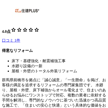
star
star
star
star
star
4.0
点
口コミ
1
件
得意なリフォーム
床下・基礎強化・耐震補強工事
水廻り設備の一新
屋根・外壁のトータル外装リフォーム
群馬県前橋市を拠点に「誠心誠意」「一生懸命」を掲げ、お
客様の満足を追求するリフォームの専門家集団です。 水廻
り、屋根・外壁、床下補強からオール電化まで、住まいのあ
らゆるお悩みにワンストップで対応。複数の業者に依頼する
手間を解消し、専門的なノウハウに基づいた迅速かつ高品質
な施工で、「住まいの安心と快適」という具体的な価値をお