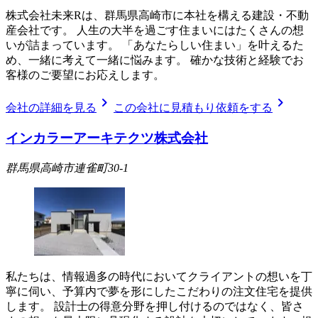
株式会社未来Rは、群馬県高崎市に本社を構える建設・不動
産会社です。 人生の大半を過ごす住まいにはたくさんの想
いが詰まっています。 「あなたらしい住まい」を叶えるた
め、一緒に考えて一緒に悩みます。 確かな技術と経験でお
客様のご要望にお応えします。
chevron_right
chevron_right
会社の詳細を見る
この会社に見積もり依頼をする
インカラーアーキテクツ株式会社
群馬県高崎市連雀町30-1
私たちは、情報過多の時代においてクライアントの想いを丁
寧に伺い、予算内で夢を形にしたこだわりの注文住宅を提供
します。 設計士の得意分野を押し付けるのではなく、皆さ