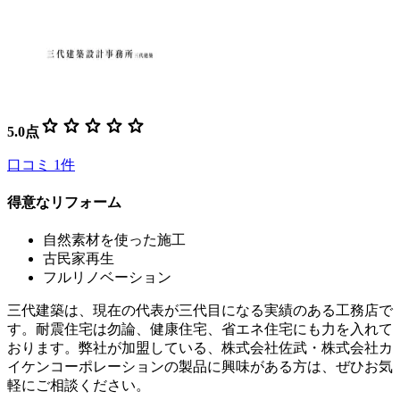
star
star
star
star
star
5.0
点
口コミ
1
件
得意なリフォーム
自然素材を使った施工
古民家再生
フルリノベーション
三代建築は、現在の代表が三代目になる実績のある工務店で
す。耐震住宅は勿論、健康住宅、省エネ住宅にも力を入れて
おります。弊社が加盟している、株式会社佐武・株式会社カ
イケンコーポレーションの製品に興味がある方は、ぜひお気
軽にご相談ください。