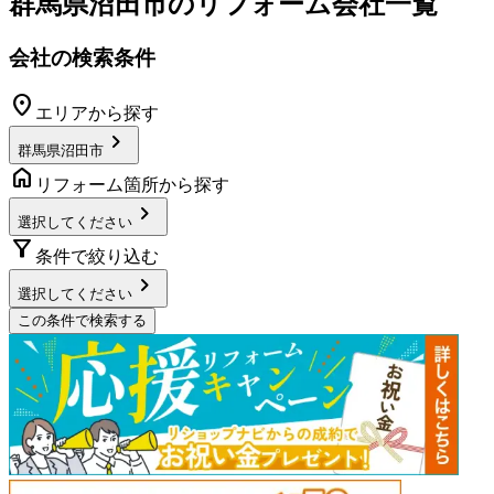
群馬県沼田市
のリフォーム会社一覧
会社の検索条件
location_on
エリアから探す
chevron_right
群馬県沼田市
home
リフォーム箇所から探す
chevron_right
選択してください
filter_alt
条件で絞り込む
chevron_right
選択してください
この条件で検索する