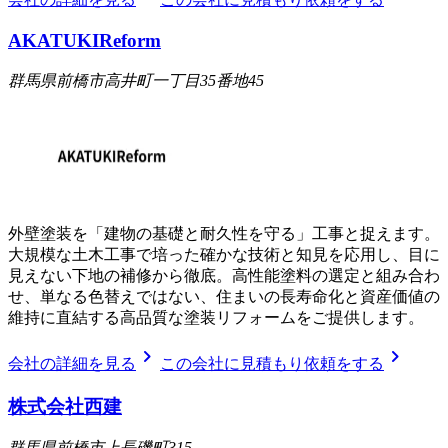
AKATUKIReform
群馬県前橋市高井町一丁目35番地45
外壁塗装を「建物の基礎と耐久性を守る」工事と捉えます。
大規模な土木工事で培った確かな技術と知見を応用し、目に
見えない下地の補修から徹底。高性能塗料の選定と組み合わ
せ、単なる色替えではない、住まいの長寿命化と資産価値の
維持に直結する高品質な塗装リフォームをご提供します。
chevron_right
chevron_right
会社の詳細を見る
この会社に見積もり依頼をする
株式会社西建
群馬県前橋市上長磯町315