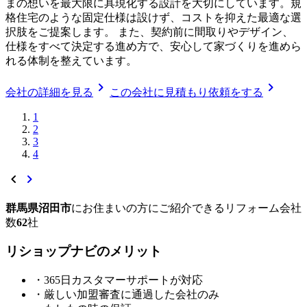
まの想いを最大限に具現化する設計を大切にしています。規
格住宅のような固定仕様は設けず、コストを抑えた最適な選
択肢をご提案します。 また、契約前に間取りやデザイン、
仕様をすべて決定する進め方で、安心して家づくりを進めら
れる体制を整えています。
chevron_right
chevron_right
会社の詳細を見る
この会社に見積もり依頼をする
1
2
3
4
chevron_left
chevron_right
群馬県沼田市
に
お住まいの方にご紹介できる
リフォーム会社
数
62
社
リショップナビの
メ
リ
ッ
ト
・365日カスタマーサポートが対応
・厳しい加盟審査に通過した会社のみ