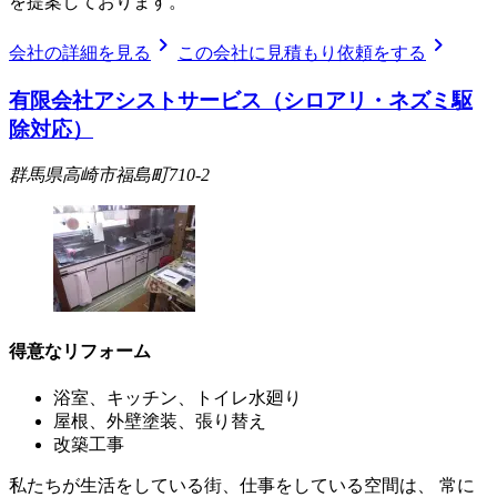
を提案しております。
chevron_right
chevron_right
会社の詳細を見る
この会社に見積もり依頼をする
有限会社アシストサービス（シロアリ・ネズミ駆
除対応）
群馬県高崎市福島町710-2
得意なリフォーム
浴室、キッチン、トイレ水廻り
屋根、外壁塗装、張り替え
改築工事
私たちが生活をしている街、仕事をしている空間は、 常に