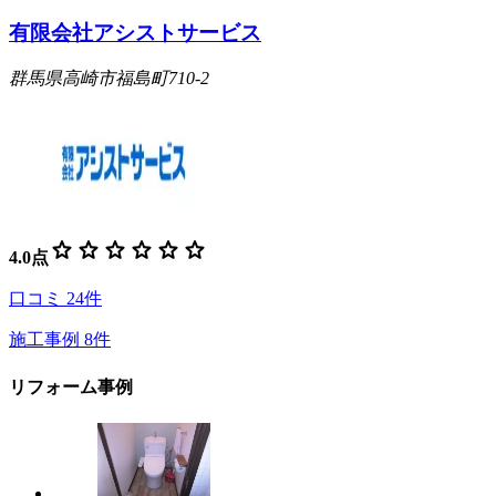
有限会社アシストサービス
群馬県高崎市福島町710-2
star
star
star
star
star
star
4.0
点
口コミ
24
件
施工事例
8
件
リフォーム事例