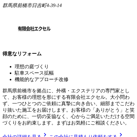
群馬県前橋市日吉町4-39-14
得意なリフォーム
理想の庭づくり
駐車スペース拡幅
機能的なアプローチ改修
群馬県前橋市を拠点に、外構・エクステリアの専門家とし
て、お客様の理想を形にする有限会社エクセル。大小問わ
ず、一つひとつのご依頼に真摯に向き合い、細部までこだわ
り抜いた施工をお届けします。お客様の「ありがとう」と笑
顔のために、一切の妥協なく、心からご満足いただける空間
づくりをお約束します。まずはお気軽にご相談ください。
chevron_right
chevron_right
会社の詳細を見る
この会社に見積もり依頼をする