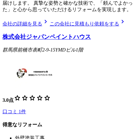
届けします。 真摯な姿勢と確かな技術で、「頼んでよかっ
た」と心から思っていただけるリフォームを実現します。
chevron_right
chevron_right
会社の詳細を見る
この会社に見積もり依頼をする
株式会社ジャパンペイントハウス
群馬県前橋市表町2-9-15YMDビル1階
star
star
star
star
star
3.0
点
口コミ
1
件
得意なリフォーム
外壁塗装工事