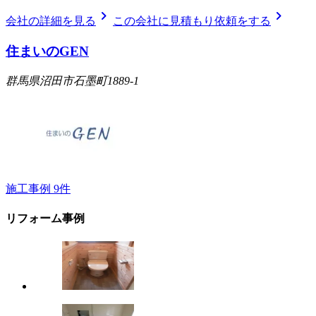
chevron_right
chevron_right
会社の詳細を見る
この会社に見積もり依頼をする
住まいのGEN
群馬県沼田市石墨町1889-1
施工事例
9
件
リフォーム事例