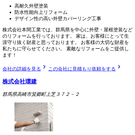
高耐久外壁塗装
防水性能向上リフォーム
デザイン性の高い外壁カバーリング工事
株式会社本間工業では、群馬県を中心に外壁・屋根塗装など
のリフォームを行っております。 家は、お客様にとって生
涯守り抜く財産と思っております。 お客様の大切な財産を
私たちに守らせてください。 素敵なリフォームをご提供し
ます！
chevron_right
chevron_right
会社の詳細を見る
この会社に見積もり依頼をする
株式会社環建
群馬県高崎市箕郷町上芝３７２－２