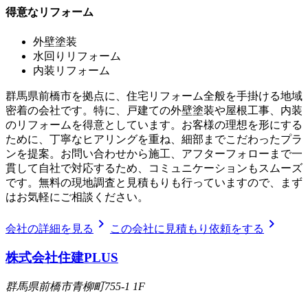
得意なリフォーム
外壁塗装
水回りリフォーム
内装リフォーム
群馬県前橋市を拠点に、住宅リフォーム全般を手掛ける地域
密着の会社です。特に、戸建ての外壁塗装や屋根工事、内装
のリフォームを得意としています。お客様の理想を形にする
ために、丁寧なヒアリングを重ね、細部までこだわったプラ
ンを提案。お問い合わせから施工、アフターフォローまで一
貫して自社で対応するため、コミュニケーションもスムーズ
です。無料の現地調査と見積もりも行っていますので、まず
はお気軽にご相談ください。
chevron_right
chevron_right
会社の詳細を見る
この会社に見積もり依頼をする
株式会社住建PLUS
群馬県前橋市青柳町755-1 1F