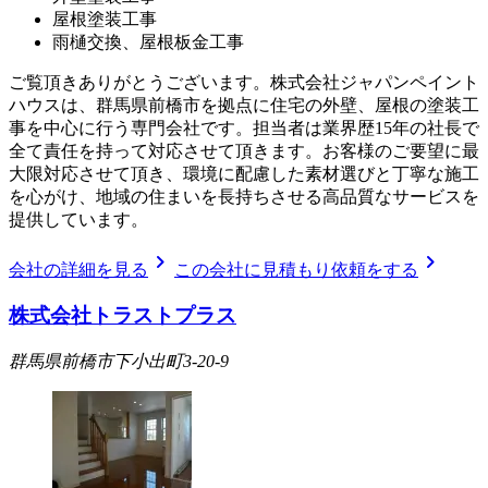
屋根塗装工事
雨樋交換、屋根板金工事
ご覧頂きありがとうございます。株式会社ジャパンペイント
ハウスは、群馬県前橋市を拠点に住宅の外壁、屋根の塗装工
事を中心に行う専門会社です。担当者は業界歴15年の社長で
全て責任を持って対応させて頂きます。お客様のご要望に最
大限対応させて頂き、環境に配慮した素材選びと丁寧な施工
を心がけ、地域の住まいを長持ちさせる高品質なサービスを
提供しています。
chevron_right
chevron_right
会社の詳細を見る
この会社に見積もり依頼をする
株式会社トラストプラス
群馬県前橋市下小出町3-20-9