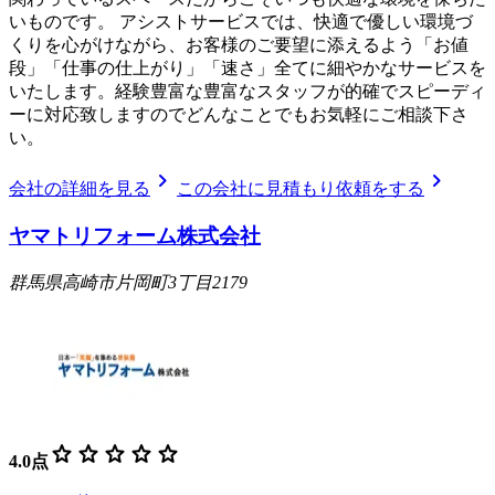
いものです。 アシストサービスでは、快適で優しい環境づ
くりを心がけながら、お客様のご要望に添えるよう「お値
段」「仕事の仕上がり」「速さ」全てに細やかなサービスを
いたします。経験豊富な豊富なスタッフが的確でスピーディ
ーに対応致しますのでどんなことでもお気軽にご相談下さ
い。
chevron_right
chevron_right
会社の詳細を見る
この会社に見積もり依頼をする
ヤマトリフォーム株式会社
群馬県高崎市片岡町3丁目2179
star
star
star
star
star
4.0
点