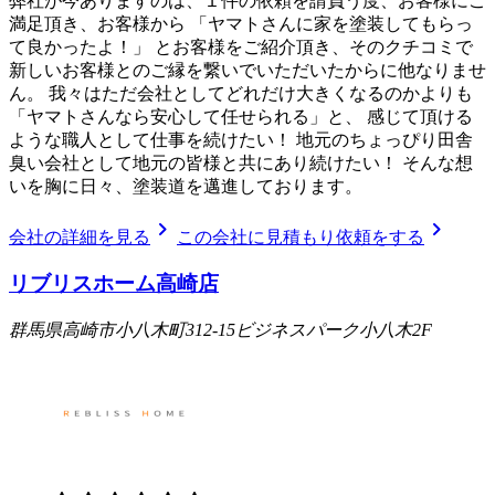
弊社が今ありますのは、１件の依頼を請負う度、お客様にご
満足頂き、お客様から 「ヤマトさんに家を塗装してもらっ
て良かったよ！」 とお客様をご紹介頂き、そのクチコミで
新しいお客様とのご縁を繋いでいただいたからに他なりませ
ん。 我々はただ会社としてどれだけ大きくなるのかよりも
「ヤマトさんなら安心して任せられる」と、 感じて頂ける
ような職人として仕事を続けたい！ 地元のちょっぴり田舎
臭い会社として地元の皆様と共にあり続けたい！ そんな想
いを胸に日々、塗装道を邁進しております。
chevron_right
chevron_right
会社の詳細を見る
この会社に見積もり依頼をする
リブリスホーム高崎店
群馬県高崎市小八木町312-15ビジネスパーク小八木2F