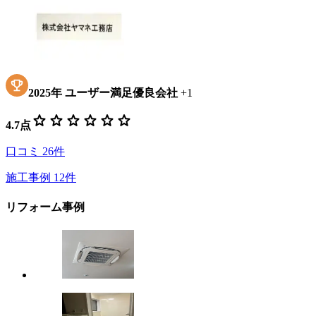
2025
年
ユーザー満足優良会社
+
1
star
star
star
star
star
star
4.7
点
口コミ
26
件
施工事例
12
件
リフォーム事例