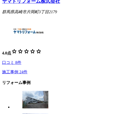
ヤマトリフォーム株式会社
群馬県高崎市片岡町3丁目2179
star
star
star
star
star
4.0
点
口コミ
8
件
施工事例
24
件
リフォーム事例