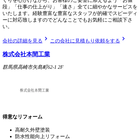
くりを心がけながら、お客様のご要望に添えるよう「お値
段」「仕事の仕上がり」「速さ」全てに細やかなサービスを
いたします。経験豊富な豊富なスタッフが的確でスピーディ
ーに対応致しますのでどんなことでもお気軽にご相談下さ
い。
chevron_right
chevron_right
会社の詳細を見る
この会社に見積もり依頼をする
株式会社本間工業
群馬県高崎市矢島町62-1 2F
得意なリフォーム
高耐久外壁塗装
防水性能向上リフォーム