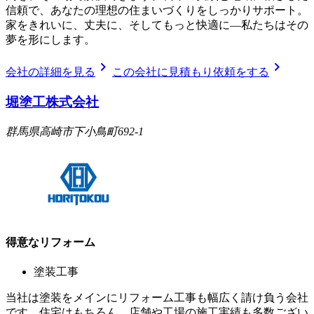
信頼で、あなたの理想の住まいづくりをしっかりサポート。
家をきれいに、丈夫に、そしてもっと快適に—私たちはその
夢を形にします。
chevron_right
chevron_right
会社の詳細を見る
この会社に見積もり依頼をする
堀塗工株式会社
群馬県高崎市下小鳥町692-1
得意なリフォーム
塗装工事
当社は塗装をメインにリフォーム工事も幅広く請け負う会社
です。住宅はもちろん、店舗や工場の施工実績も多数ござい