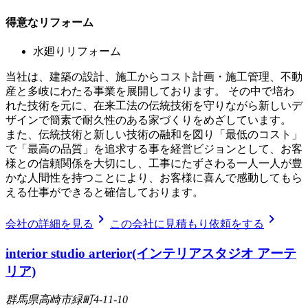
得意なリフォーム
水廻りリフォーム
当社は、建築の設計、施工からコスト計画・施工管理、不動
産と多岐にわたる事業を展開しております。 その中で培わ
れた技術を元に、在来工法の伝統技術を守りながら新しいデ
ザインで簡素で耐久性のある家づくりをめざしています。
また、伝統技術と新しい技術の融和を図り「最低のコスト」
で「最高の品質」を追求する事を経営ビジョンとして、お客
様との信頼関係を大切にし、工事にたずさわる一人一人が豊
かな人間性を持つことにより、お客様に喜んで感動してもら
える仕事ができると確信しております。
chevron_right
chevron_right
会社の詳細を見る
この会社に見積もり依頼をする
interior studio arterior(インテリアスタジオ アーテ
リア)
群馬県高崎市緑町4-11-10