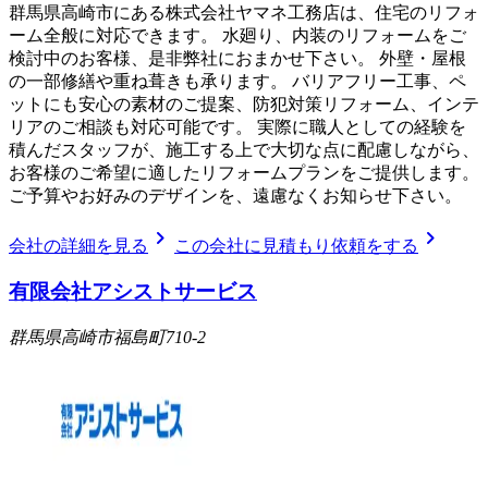
群馬県高崎市にある株式会社ヤマネ工務店は、住宅のリフォ
ーム全般に対応できます。 水廻り、内装のリフォームをご
検討中のお客様、是非弊社におまかせ下さい。 外壁・屋根
の一部修繕や重ね葺きも承ります。 バリアフリー工事、ペ
ットにも安心の素材のご提案、防犯対策リフォーム、インテ
リアのご相談も対応可能です。 実際に職人としての経験を
積んだスタッフが、施工する上で大切な点に配慮しながら、
お客様のご希望に適したリフォームプランをご提供します。
ご予算やお好みのデザインを、遠慮なくお知らせ下さい。
chevron_right
chevron_right
会社の詳細を見る
この会社に見積もり依頼をする
有限会社アシストサービス
群馬県高崎市福島町710-2