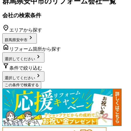
群馬県安中市
のリフォーム会社一覧
会社の検索条件
location_on
エリアから探す
chevron_right
群馬県安中市
home
リフォーム箇所から探す
chevron_right
選択してください
filter_alt
条件で絞り込む
chevron_right
選択してください
この条件で検索する