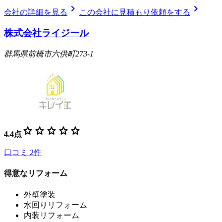
chevron_right
chevron_right
会社の詳細を見る
この会社に見積もり依頼をする
株式会社ライジール
群馬県前橋市六供町273-1
star
star
star
star
star
4.4
点
口コミ
2
件
得意なリフォーム
外壁塗装
水回りリフォーム
内装リフォーム