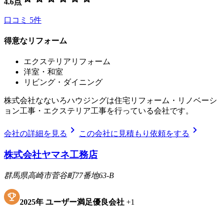
4.6
点
口コミ
5
件
得意なリフォーム
エクステリアリフォーム
洋室・和室
リビング・ダイニング
株式会社なないろハウジングは住宅リフォーム・リノベーシ
ョン工事・エクステリア工事を行っている会社です。
chevron_right
chevron_right
会社の詳細を見る
この会社に見積もり依頼をする
株式会社ヤマネ工務店
群馬県高崎市菅谷町77番地63-B
2025
年
ユーザー満足優良会社
+
1