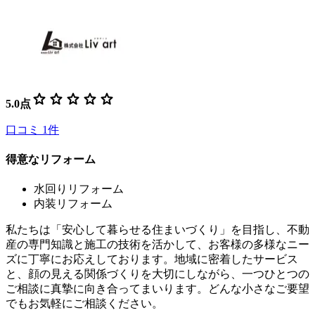
star
star
star
star
star
5.0
点
口コミ
1
件
得意なリフォーム
水回りリフォーム
内装リフォーム
私たちは「安心して暮らせる住まいづくり」を目指し、不動
産の専門知識と施工の技術を活かして、お客様の多様なニー
ズに丁寧にお応えしております。地域に密着したサービス
と、顔の見える関係づくりを大切にしながら、一つひとつの
ご相談に真摯に向き合ってまいります。どんな小さなご要望
でもお気軽にご相談ください。