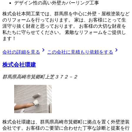
デザイン性の高い外壁カバーリング工事
株式会社本間工業では、群馬県を中心に外壁・屋根塗装など
のリフォームを行っております。 家は、お客様にとって生
涯守り抜く財産と思っております。 お客様の大切な財産を
私たちに守らせてください。 素敵なリフォームをご提供し
ます！
chevron_right
chevron_right
会社の詳細を見る
この会社に見積もり依頼をする
株式会社環建
群馬県高崎市箕郷町上芝３７２－２
株式会社環建は、群馬県高崎市箕郷町に拠点を置く外壁塗装
会社です。お客様のご要望に合わせた丁寧な診断と提案を行