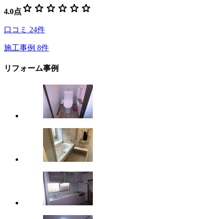
star
star
star
star
star
star
4.0
点
口コミ
24
件
施工事例
8
件
リフォーム事例