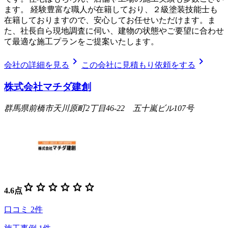
ます。 経験豊富な職人が在籍しており、２級塗装技能士も
在籍しておりますので、安心してお任せいただけます。ま
た、社長自ら現地調査に伺い、建物の状態やご要望に合わせ
て最適な施工プランをご提案いたします。
chevron_right
chevron_right
会社の詳細を見る
この会社に見積もり依頼をする
株式会社マチダ建創
群馬県前橋市天川原町2丁目46-22 五十嵐ビル107号
star
star
star
star
star
star
4.6
点
口コミ
2
件