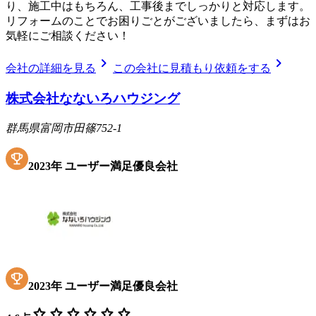
り、施工中はもちろん、工事後までしっかりと対応します。
リフォームのことでお困りごとがございましたら、まずはお
気軽にご相談ください！
chevron_right
chevron_right
会社の詳細を見る
この会社に見積もり依頼をする
株式会社なないろハウジング
群馬県富岡市田篠752-1
2023
年
ユーザー満足優良会社
2023
年
ユーザー満足優良会社
star
star
star
star
star
star