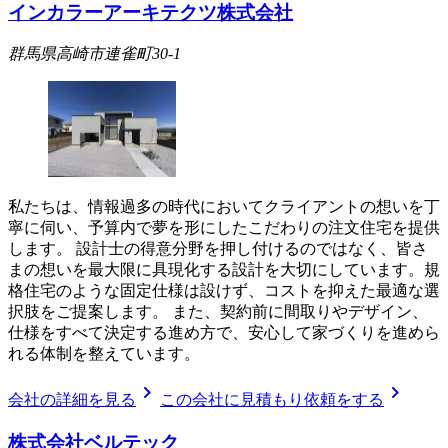
インカラーアーキテクツ株式会社
群馬県高崎市連雀町30-1
私たちは、情報過多の時代においてクライアントの想いを丁
寧に伺い、予算内で夢を形にしたこだわりの注文住宅を提供
します。 設計士の得意分野を押し付けるのではなく、皆さ
まの想いを最大限に具現化する設計を大切にしています。規
格住宅のような固定仕様は設けず、コストを抑えた最適な選
択肢をご提案します。 また、契約前に間取りやデザイン、
仕様をすべて決定する進め方で、安心して家づくりを進めら
れる体制を整えています。
chevron_right
chevron_right
会社の詳細を見る
この会社に見積もり依頼をする
株式会社ベルテック