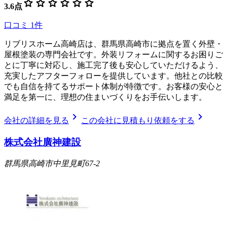
star
star
star
star
star
star
3.6
点
口コミ
1
件
リブリスホーム高崎店は、群馬県高崎市に拠点を置く外壁・
屋根塗装の専門会社です。外装リフォームに関するお困りご
とに丁寧に対応し、施工完了後も安心していただけるよう、
充実したアフターフォローを提供しています。他社との比較
でも自信を持てるサポート体制が特徴です。お客様の安心と
満足を第一に、理想の住まいづくりをお手伝いします。
chevron_right
chevron_right
会社の詳細を見る
この会社に見積もり依頼をする
株式会社廣神建設
群馬県高崎市中里見町67-2