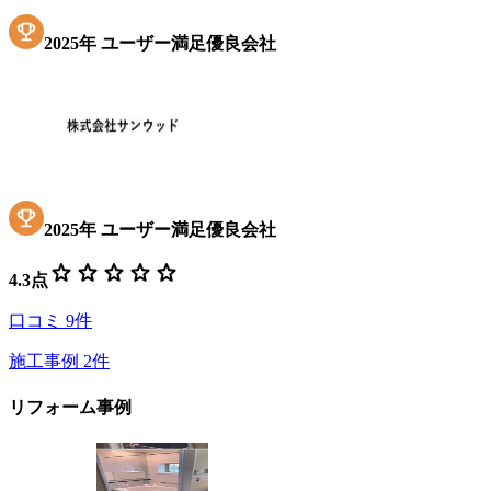
2025
年
ユーザー満足優良会社
2025
年
ユーザー満足優良会社
star
star
star
star
star
4.3
点
口コミ
9
件
施工事例
2
件
リフォーム事例