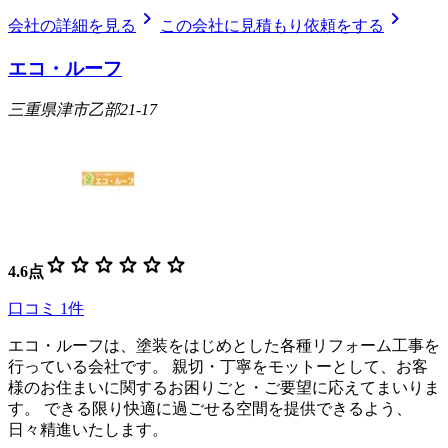
chevron_right
chevron_right
会社の詳細を見る
この会社に見積もり依頼をする
エコ・ルーフ
三重県津市乙部21-17
star
star
star
star
star
star
4.6
点
口コミ
1
件
エコ・ルーフは、塗装をはじめとした各種リフォーム工事を
行っている会社です。 親切・丁寧をモットーとして、お客
様のお住まいに関するお困りごと・ご要望に応えてまいりま
す。 できる限り快適に過ごせる空間を提供できるよう、
日々精進いたします。