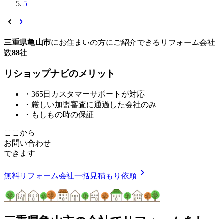
5
chevron_left
chevron_right
三重県亀山市
に
お住まいの方にご紹介できる
リフォーム会社
数
88
社
リショップナビの
メ
リ
ッ
ト
・365日カスタマーサポートが対応
・厳しい加盟審査に通過した会社のみ
・もしもの時の保証
ここから
お問い合わせ
できます
chevron_right
無料
リフォーム会社一括見積もり依頼