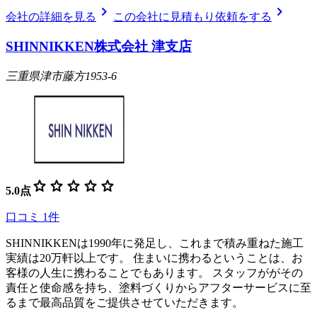
chevron_right
chevron_right
会社の詳細を見る
この会社に見積もり依頼をする
SHINNIKKEN株式会社 津支店
三重県津市藤方1953-6
star
star
star
star
star
5.0
点
口コミ
1
件
SHINNIKKENは1990年に発足し、これまで積み重ねた施工
実績は20万軒以上です。 住まいに携わるということは、お
客様の人生に携わることでもあります。 スタッフががその
責任と使命感を持ち、塗料づくりからアフターサービスに至
るまで最高品質をご提供させていただきます。