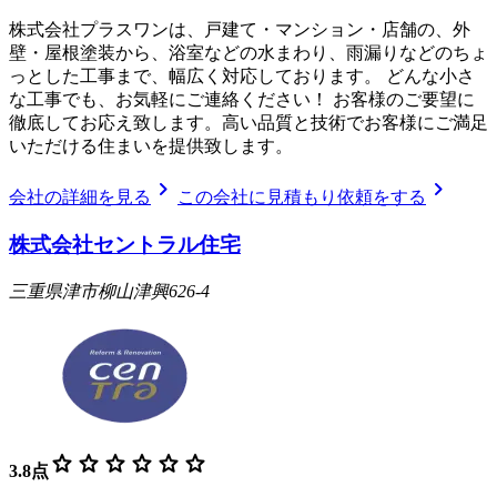
株式会社プラスワンは、戸建て・マンション・店舗の、外
壁・屋根塗装から、浴室などの水まわり、雨漏りなどのちょ
っとした工事まで、幅広く対応しております。 どんな小さ
な工事でも、お気軽にご連絡ください！ お客様のご要望に
徹底してお応え致します。高い品質と技術でお客様にご満足
いただける住まいを提供致します。
chevron_right
chevron_right
会社の詳細を見る
この会社に見積もり依頼をする
株式会社セントラル住宅
三重県津市柳山津興626-4
star
star
star
star
star
star
3.8
点