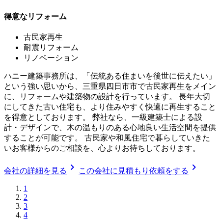
得意なリフォーム
古民家再生
耐震リフォーム
リノベーション
ハニー建築事務所は、「伝統ある住まいを後世に伝えたい」
という強い思いから、三重県四日市市で古民家再生をメイン
に、リフォームや建築物の設計を行っています。 長年大切
にしてきた古い住宅も、より住みやすく快適に再生すること
を得意としております。 弊社なら、一級建築士による設
計・デザインで、木の温もりのある心地良い生活空間を提供
することが可能です。 古民家や和風住宅で暮らしていきた
いお客様からのご相談を、心よりお待ちしております。
chevron_right
chevron_right
会社の詳細を見る
この会社に見積もり依頼をする
1
2
3
4