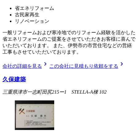
省エネリフォーム
古民家再生
リノベーション
一般リフォームおよび寒冷地でのリフォーム経験を活かした
省エネリフォームのご提案をさせていただきお客様に喜んで
いただいております。 また、伊勢市の市営住宅などの営繕
工事もさせていただいております。
chevron_right
chevron_right
会社の詳細を見る
この会社に見積もり依頼をする
久保建築
三重県津市一志町田尻215ー1 STELLA-A棟 102