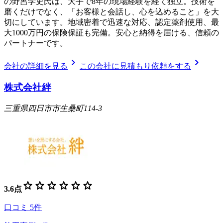
の野呂学史氏は、大手で8年の現場経験を経て独立。技術を
磨くだけでなく、「お客様と会話し、心を込めること」を大
切にしています。地域密着で迅速な対応、認定薬剤使用、最
大1000万円の保険保証も完備。安心と納得を届ける、信頼の
パートナーです。
chevron_right
chevron_right
会社の詳細を見る
この会社に見積もり依頼をする
株式会社絆
三重県四日市市生桑町114-3
star
star
star
star
star
star
3.6
点
口コミ
5
件