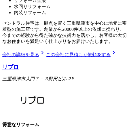
リフォーム全般
水回りリフォーム
内装リフォーム
セントラル住宅は、拠点を置く三重県津市を中心に地元に密
着型の施工店です。創業から20000件以上の依頼に携わり、
今までの経験から得た確かな技術力を活かし、お客様の大切
なお住まいを満足いく仕上がりをお届けいたします。
chevron_right
chevron_right
会社の詳細を見る
この会社に見積もり依頼をする
リプロ
三重県津市大門３－３野田ビル２F
得意なリフォーム