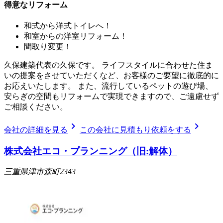
得意なリフォーム
和式から洋式トイレへ！
和室からの洋室リフォーム！
間取り変更！
久保建築代表の久保です。 ライフスタイルに合わせた住ま
いの提案をさせていただくなど、お客様のご要望に徹底的に
お応えいたします。 また、流行しているペットの遊び場、
安らぎの空間もリフォームで実現できますので、ご遠慮せず
ご相談ください。
chevron_right
chevron_right
会社の詳細を見る
この会社に見積もり依頼をする
株式会社エコ・プランニング（旧:解体）
三重県津市森町2343