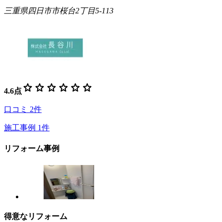
三重県四日市市桜台2丁目5-113
star
star
star
star
star
star
4.6
点
口コミ
2
件
施工事例
1
件
リフォーム事例
得意なリフォーム