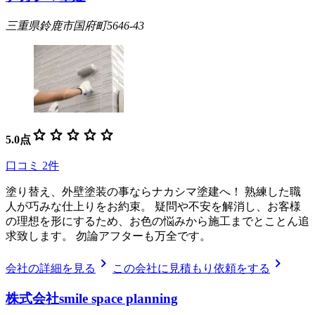
三重県鈴鹿市国府町5646-43
star
star
star
star
star
5.0
点
口コミ
2
件
塗り替え、外壁塗装の事ならナカシマ塗建へ！ 熟練した職
人が巧みな仕上りをお約束。 疑問や不安を解消し、お客様
の理想を形にするため、お色の悩みから施工までとことん追
求致します。 勿論アフターも万全です。
chevron_right
chevron_right
会社の詳細を見る
この会社に見積もり依頼をする
株式会社smile space planning