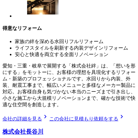
得意なリフォーム
家族の絆を深める水回りフルリフォーム
ライフスタイルを刷新する内装デザインリフォーム
安心と快適を両立する全面リノベーション
愛知・三重・岐阜で展開する「株式会社絆」は、「想いを形
にする」をモットーに、お客様の理想を具現化するリフォー
ム・新築のプロフェッショナルです。水回りから内装、外
装、耐震工事まで、幅広いメニューと多様なメーカー製品に
対応。お客様自身も気づかない本当のニーズまで引き出し、
小さな施工から大規模リノベーションまで、確かな技術で快
適な住空間を創造します。
chevron_right
chevron_right
会社の詳細を見る
この会社に見積もり依頼をする
株式会社長谷川