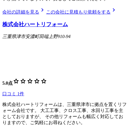
chevron_right
chevron_right
会社の詳細を見る
この会社に見積もり依頼をする
株式会社ハートリフォーム
三重県津市安濃町田端上野910-94
star
star
star
star
star
5.0
点
口コミ
1
件
株式会社ハートリフォームは、三重県津市に拠点を置くリフ
ォーム会社です。 大工工事、クロス工事、水回り工事を主
としておりますが、 その他リフォームも幅広く対応してお
りますので、ご気軽にお尋ねください。