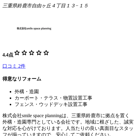
三重県鈴鹿市自由ヶ丘４丁目１３−１５
star
star
star
star
star
4.4
点
口コミ
2
件
得意なリフォーム
外構・造園
カーポート・テラス・物置設置工事
フェンス・ウッドデッキ設置工事
株式会社smile space planningは、三重県鈴鹿市に拠点を置く
外構・造園専門としている会社です。地域に根ざした、誠実
な対応を心がけております。人当たりの良い真面目なスタッ
フが揃っていますので、安心してご依頼ください。