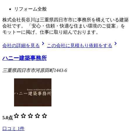
リフォーム全般
株式会社長谷川は三重県四日市市に事務所を構えている建築
会社です。 「安心・信頼・快適な住まい環境のご提案」を
モットーに掲げ、仕事に取り組んでおります。
chevron_right
chevron_right
会社の詳細を見る
この会社に見積もり依頼をする
ハニー建築事務所
三重県四日市市河原田町1443-6
star
star
star
star
star
5.0
点
口コミ
1
件