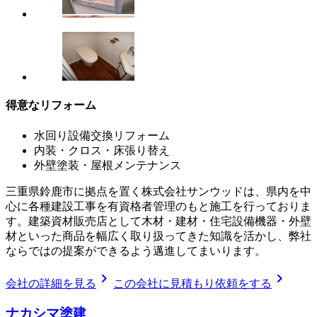
得意なリフォーム
水回り設備交換リフォーム
内装・クロス・床張り替え
外壁塗装・屋根メンテナンス
三重県鈴鹿市に拠点を置く株式会社サンウッドは、県内を中
心に各種建設工事を有資格者管理のもと施工を行っておりま
す。建築資材販売店として木材・建材・住宅設備機器・外壁
材といった商品を幅広く取り扱ってきた知識を活かし、弊社
ならではの提案ができるよう邁進してまいります。
chevron_right
chevron_right
会社の詳細を見る
この会社に見積もり依頼をする
ナカシマ塗建