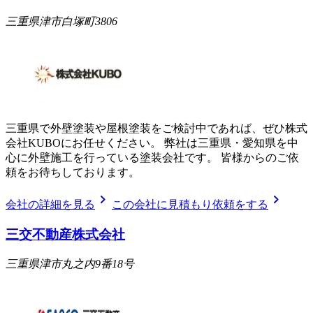
三重県津市白塚町3806
三重県で外壁塗装や屋根塗装をご検討中であれば、ぜひ株式
会社KUBOにお任せください。 弊社は三重県・愛知県を中
心に外壁施工を行っている塗装会社です。 皆様からのご依
頼をお待ちしております。
chevron_right
chevron_right
会社の詳細を見る
この会社に見積もり依頼をする
三交不動産株式会社
三重県津市丸之内9番18号