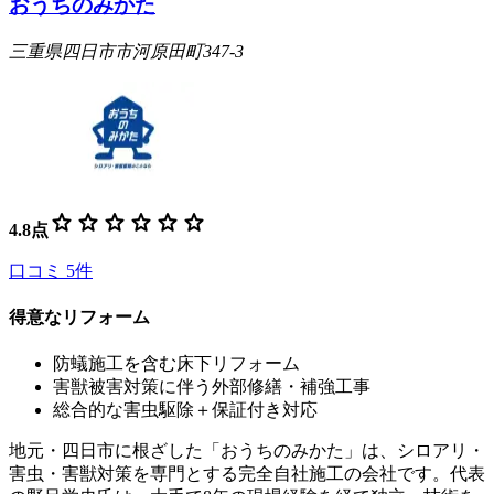
おうちのみかた
三重県四日市市河原田町347-3
star
star
star
star
star
star
4.8
点
口コミ
5
件
得意なリフォーム
防蟻施工を含む床下リフォーム
害獣被害対策に伴う外部修繕・補強工事
総合的な害虫駆除＋保証付き対応
地元・四日市に根ざした「おうちのみかた」は、シロアリ・
害虫・害獣対策を専門とする完全自社施工の会社です。代表