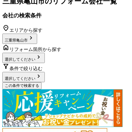
三重県亀山市
のリフォーム会社一覧
会社の検索条件
location_on
エリアから探す
chevron_right
三重県亀山市
home
リフォーム箇所から探す
chevron_right
選択してください
filter_alt
条件で絞り込む
chevron_right
選択してください
この条件で検索する