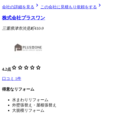
chevron_right
chevron_right
会社の詳細を見る
この会社に見積もり依頼をする
株式会社プラスワン
三重県津市渋見町410-9
star
star
star
star
star
4.2
点
口コミ
1
件
得意なリフォーム
水まわりリフォーム
外壁張替え・屋根張替え
大規模リフォーム