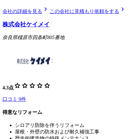
chevron_right
chevron_right
会社の詳細を見る
この会社に見積もり依頼をする
株式会社ケイメイ
奈良県橿原市四条町805番地
star
star
star
star
star
4.3
点
口コミ
9
件
得意なリフォーム
シロアリ防除を伴うリフォーム
屋根・外壁の防水および耐久補強工事
歴史的建造物の特殊メンテナンス