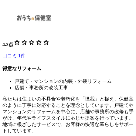
star
star
star
star
star
4.2
点
口コミ
1
件
得意なリフォーム
戸建て・マンションの内装・外装リフォーム
店舗・事務所の改装工事
私たちは住まいの不具合や老朽化を「怪我」と捉え、保健室
のように丁寧に対応することを理念としています。戸建てや
マンションのリフォームを中心に、店舗や事務所の改修も手
がけ、年代やライフスタイルに応じた提案を行っています。
地域に根ざしたサービスで、お客様の快適な暮らしをサポー
トしています。