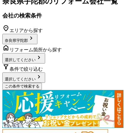
奈良県宇陀郡
のリフォーム会社一覧
会社の検索条件
location_on
エリアから探す
chevron_right
奈良県宇陀郡
home
リフォーム箇所から探す
chevron_right
選択してください
filter_alt
条件で絞り込む
chevron_right
選択してください
この条件で検索する