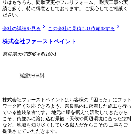
りはもちろん、間取変更やフルリフォーム、 耐震工事の実
績も多く、特に得意としております。 ご安心してご相談く
ださい。
chevron_right
chevron_right
会社の詳細を見る
この会社に見積もり依頼をする
株式会社ファーストペイント
奈良県天理市柳本町160-1
株式会社ファーストペイントはお客様の「困った」にフット
ワーク軽く対応できるよう、奈良県内に密着した施工を行っ
ている塗装業者です。 地元に腰を据えて活動してきたから
こそ、街並みに溶け込む景観・天候や周辺環境に合った塗料
など、地域を知り尽くしている職人だからこその 工事をご
提供させていただきます。