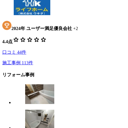
2024
年
ユーザー満足優良会社
+
2
star
star
star
star
star
4.4
点
口コミ
44
件
施工事例
113
件
リフォーム事例