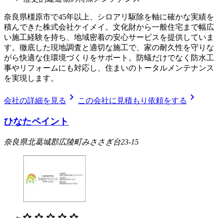
奈良県橿原市で45年以上、シロアリ駆除を軸に確かな実績を
積んできた株式会社ケイメイ。文化財から一般住宅まで幅広
い施工経験を持ち、地域密着の安心サービスを提供していま
す。徹底した現地調査と適切な施工で、家の耐久性を守りな
がら快適な住環境づくりをサポート。防蟻だけでなく防水工
事やリフォームにも対応し、住まいのトータルメンテナンス
を実現します。
chevron_right
chevron_right
会社の詳細を見る
この会社に見積もり依頼をする
ひなたペイント
奈良県北葛城郡広陵町みささぎ台23-15
star
star
star
star
star