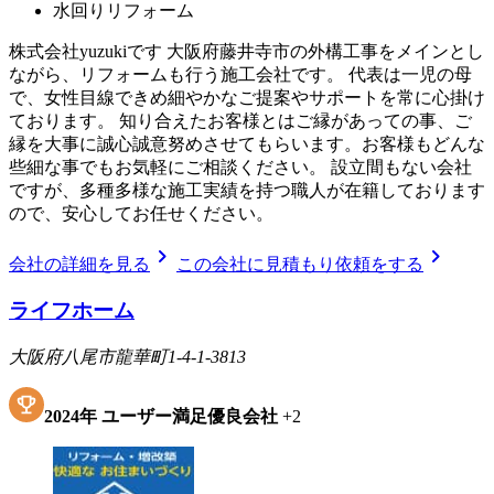
水回りリフォーム
株式会社yuzukiです 大阪府藤井寺市の外構工事をメインとし
ながら、リフォームも行う施工会社です。 代表は一児の母
で、女性目線できめ細やかなご提案やサポートを常に心掛け
ております。 知り合えたお客様とはご縁があっての事、ご
縁を大事に誠心誠意努めさせてもらいます。お客様もどんな
些細な事でもお気軽にご相談ください。 設立間もない会社
ですが、多種多様な施工実績を持つ職人が在籍しております
ので、安心してお任せください。
chevron_right
chevron_right
会社の詳細を見る
この会社に見積もり依頼をする
ライフホーム
大阪府八尾市龍華町1-4-1-3813
2024
年
ユーザー満足優良会社
+
2