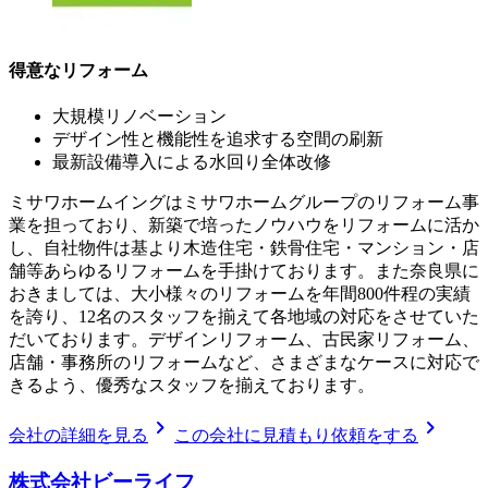
得意なリフォーム
大規模リノベーション
デザイン性と機能性を追求する空間の刷新
最新設備導入による水回り全体改修
ミサワホームイングはミサワホームグループのリフォーム事
業を担っており、新築で培ったノウハウをリフォームに活か
し、自社物件は基より木造住宅・鉄骨住宅・マンション・店
舗等あらゆるリフォームを手掛けております。また奈良県に
おきましては、大小様々のリフォームを年間800件程の実績
を誇り、12名のスタッフを揃えて各地域の対応をさせていた
だいております。デザインリフォーム、古民家リフォーム、
店舗・事務所のリフォームなど、さまざまなケースに対応で
きるよう、優秀なスタッフを揃えております。
chevron_right
chevron_right
会社の詳細を見る
この会社に見積もり依頼をする
株式会社ビーライフ