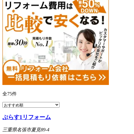
全
75
件
ぷらす1リフォーム
三重県名張市夏見89-4