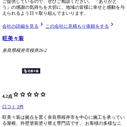
ご提供しているので、ぜひご相談ください。 『ありがと
う』の感謝の気持ちを大切に、地域の皆様に幸せと感動を与
えられるよう日々取り組んでまいります。
chevron_right
chevron_right
会社の詳細を見る
この会社に見積もり依頼をする
旺美々装
奈良県桜井市桜井26-2
star
star
star
star
star
4.2
点
口コミ
2
件
旺美々装は拠点を置く奈良県桜井市を中心に施工を承ってい
る屋根、外壁塗装塗り替え専門店です。 お客様の多様なニ