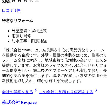
5.0
点
口コミ
1
件
得意なリフォーム
外壁塗装・屋根塗装
雨漏り補修
防水工事・耐震補強
「株式会社hinata」は、奈良県を中心に高品質なリフォーム
を提供する企業です。外壁・屋根の塗装をはじめ、住宅のリ
フォーム全般に対応し、地域密着で信頼性の高いサービスを
提供しています。お客様のライフスタイルに合わせたリフォ
ーム提案を行い、施工後のアフターケアも充実しており、長
期的な安心感を提供します。環境に配慮した素材の使用や最
新技術を取り入れ、確かな施工を実現します。
chevron_right
chevron_right
会社の詳細を見る
この会社に見積もり依頼をする
株式会社Respace