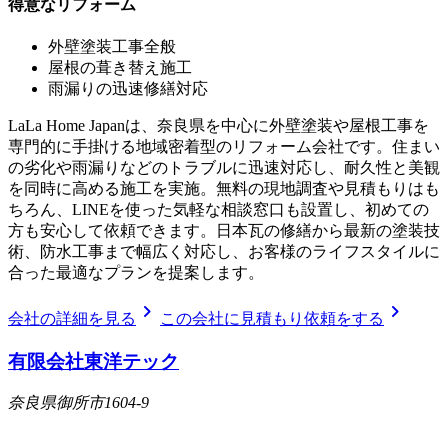
得意なリフォーム
外壁塗装工事全般
屋根の葺き替え施工
雨漏りの迅速修繕対応
LaLa Home Japanは、奈良県を中心に外壁塗装や屋根工事を
専門的に手掛ける地域密着型のリフォーム会社です。住まい
の劣化や雨漏りなどのトラブルに迅速対応し、耐久性と美観
を同時に高める施工を実施。無料の現地調査や見積もりはも
ちろん、LINEを使った気軽な相談窓口も設置し、初めての
方も安心して依頼できます。日本瓦の修繕から最新の塗装技
術、防水工事まで幅広く対応し、お客様のライフスタイルに
合った最適なプランを提案します。
chevron_right
chevron_right
会社の詳細を見る
この会社に見積もり依頼をする
有限会社東洋テック
奈良県御所市1604-9