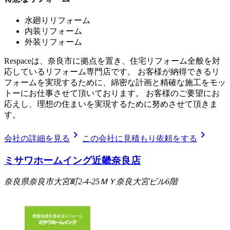
水廻りリフォーム
内装リフォーム
外装リフォーム
Respaceは、奈良市に拠点を置き、住宅リフォーム全般を対
応しているリフォーム専門店です。 お客様が納得できるリ
フォームを実現するために、綿密な計画と精確な施工をモッ
トーにお仕事させて頂いております。 お客様のご要望にお
応えし、理想の住まいを実現するために努めさせて頂きま
す。
chevron_right
chevron_right
会社の詳細を見る
この会社に見積もり依頼をする
ミサワホームイング近畿奈良店
奈良県奈良市大宮町2-4-25ＭＹ奈良大宮ビル6階