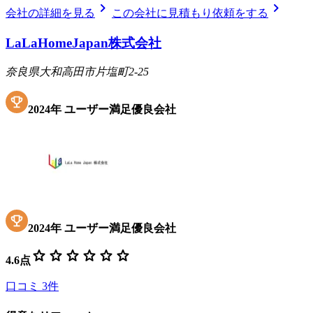
chevron_right
chevron_right
会社の詳細を見る
この会社に見積もり依頼をする
LaLaHomeJapan株式会社
奈良県大和高田市片塩町2-25
2024
年
ユーザー満足優良会社
2024
年
ユーザー満足優良会社
star
star
star
star
star
star
4.6
点
口コミ
3
件