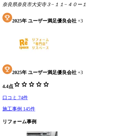
奈良県奈良市大安寺３−１１−４０ー１
2025
年
ユーザー満足優良会社
+
3
2025
年
ユーザー満足優良会社
+
3
star
star
star
star
star
4.4
点
口コミ
74
件
施工事例
145
件
リフォーム事例