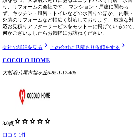
績をもつ、大阪府八尾市にあるユニットバス専門店 水回
り、リフォームの会社です。 マンション・戸建に関わら
ず、キッチン・風呂・トイレなどの水回りのほか、 内装・
外装のリフォームなど幅広く対応しております。 敏速な対
応お見積りアフターサービスをモットーに掲げているので、
何かございましたらお気軽にお訪ねください。
chevron_right
chevron_right
会社の詳細を見る
この会社に見積もり依頼をする
COCOLO HOME
大阪府八尾市旭ヶ丘5-85-1-17-406
star
star
star
star
star
3.0
点
口コミ
1
件