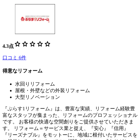
star
star
star
star
star
4.3
点
口コミ
6
件
得意なリフォーム
水回りリフォーム
屋根・外壁などの外装リフォーム
大型リノベーション
『ぷらす1リフォーム』は、豊富な実績、リフォーム経験豊
富なスタッフが集まった、リフォームのプロフェッショナル
です。 お客様の快適な空間創りをご提供させていただきま
す。 リフォーム＝サービス業と捉え、『安心』『信用』
『リーズナブル』をモットーに、地域に根付いたサービスを