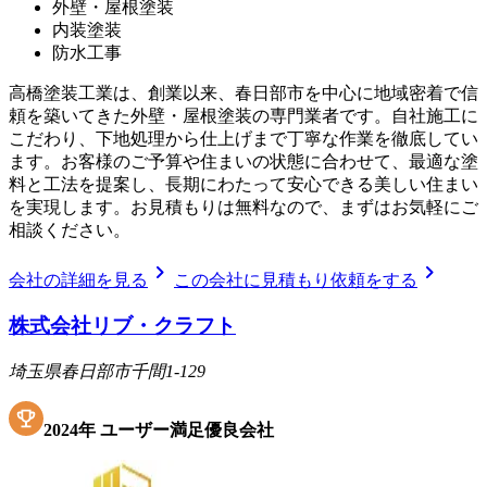
外壁・屋根塗装
内装塗装
防水工事
高橋塗装工業は、創業以来、春日部市を中心に地域密着で信
頼を築いてきた外壁・屋根塗装の専門業者です。自社施工に
こだわり、下地処理から仕上げまで丁寧な作業を徹底してい
ます。お客様のご予算や住まいの状態に合わせて、最適な塗
料と工法を提案し、長期にわたって安心できる美しい住まい
を実現します。お見積もりは無料なので、まずはお気軽にご
相談ください。
chevron_right
chevron_right
会社の詳細を見る
この会社に見積もり依頼をする
株式会社リブ・クラフト
埼玉県春日部市千間1-129
2024
年
ユーザー満足優良会社