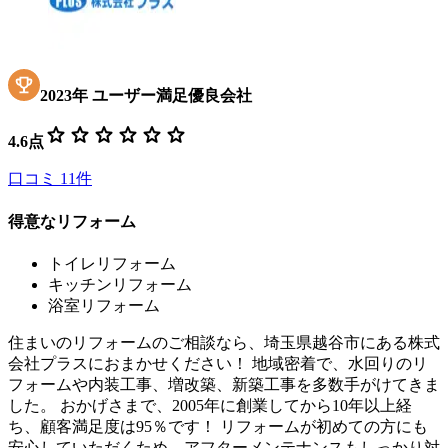
2023
年
ユーザー満足優良会社
star
star
star
star
star
star
4.6
点
口コミ
11
件
得意なリフォーム
トイレリフォーム
キッチンリフォーム
浴室リフォーム
住まいのリフォームのご相談なら、埼玉県越谷市にある株式
会社プラスにおまかせください！ 地域密着で、水回りのリ
フォームや内装工事、増改築、新築工事を多数手がけてきま
した。 おかげさまで、2005年に創業してから10年以上経
ち、顧客満足度は95％です！ リフォームが初めての方にも
安心していただくため、アフターメンテナンスもしっかり対