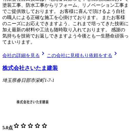
塗装工事、防水工事からリフォーム、リノベーション工事ま
でご提供致しております。 お客様に喜んで頂けるよう自社
の職人による正確な施工を心掛けております。 またお客様
のニーズにお応えできますよう、これまで培ってきた技術に
加え最新の材料や工法も随時取り入れております。 感謝の
気持ちを技術でお返しできますよう今後とも一生懸命頑張っ
てまいります。
chevron_right
chevron_right
会社の詳細を見る
この会社に見積もり依頼をする
株式会社さいたま建装
埼玉県春日部市栄町1-7-1
star
star
star
star
star
5.0
点