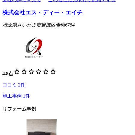
株式会社エス・ディー・エイチ
埼玉県さいたま市岩槻区岩槻6754
star
star
star
star
star
star
4.8
点
口コミ
2
件
施工事例
1
件
リフォーム事例