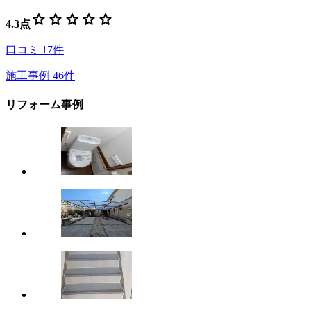
star
star
star
star
star
4.3
点
口コミ
17
件
施工事例
46
件
リフォーム事例