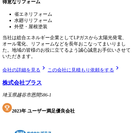
得意なリフォーム
省エネリフォーム
水廻りリフォーム
外壁・屋根塗装
当社は総合エネルギー企業としてLPガスから太陽光発電、
オール電化、リフォームなどを長年おこなってまいりまし
た。地域の皆様のお役に立てるよう誠心誠意お手伝いさせて
いただきます。
chevron_right
chevron_right
会社の詳細を見る
この会社に見積もり依頼をする
株式会社プラス
埼玉県越谷市恩間586-1
2023
年
ユーザー満足優良会社