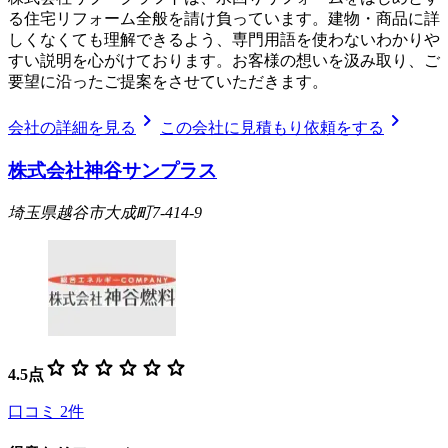
る住宅リフォーム全般を請け負っています。建物・商品に詳
しくなくても理解できるよう、専門用語を使わないわかりや
すい説明を心がけております。お客様の想いを汲み取り、ご
要望に沿ったご提案をさせていただきます。
chevron_right
chevron_right
会社の詳細を見る
この会社に見積もり依頼をする
株式会社神谷サンプラス
埼玉県越谷市大成町7-414-9
star
star
star
star
star
star
4.5
点
口コミ
2
件