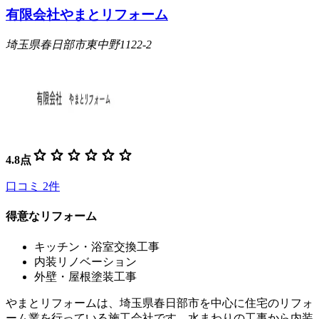
有限会社やまとリフォーム
埼玉県春日部市東中野1122-2
star
star
star
star
star
star
4.8
点
口コミ
2
件
得意なリフォーム
キッチン・浴室交換工事
内装リノベーション
外壁・屋根塗装工事
やまとリフォームは、埼玉県春日部市を中心に住宅のリフォ
ーム業を行っている施工会社です。水まわりの工事から内装