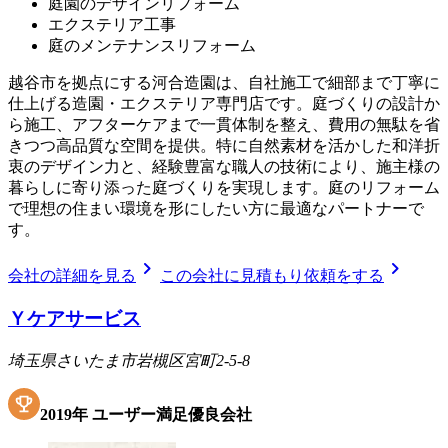
庭園のデザインリフォーム
エクステリア工事
庭のメンテナンスリフォーム
越谷市を拠点にする河合造園は、自社施工で細部まで丁寧に
仕上げる造園・エクステリア専門店です。庭づくりの設計か
ら施工、アフターケアまで一貫体制を整え、費用の無駄を省
きつつ高品質な空間を提供。特に自然素材を活かした和洋折
衷のデザイン力と、経験豊富な職人の技術により、施主様の
暮らしに寄り添った庭づくりを実現します。庭のリフォーム
で理想の住まい環境を形にしたい方に最適なパートナーで
す。
chevron_right
chevron_right
会社の詳細を見る
この会社に見積もり依頼をする
Ｙケアサービス
埼玉県さいたま市岩槻区宮町2-5-8
2019
年
ユーザー満足優良会社