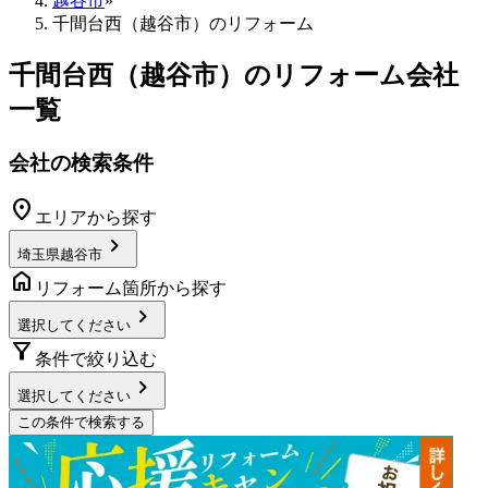
越谷市
»
千間台西（越谷市）のリフォーム
千間台西（越谷市）
のリフォーム会社
一覧
会社の検索条件
location_on
エリアから探す
chevron_right
埼玉県越谷市
home
リフォーム箇所から探す
chevron_right
選択してください
filter_alt
条件で絞り込む
chevron_right
選択してください
この条件で検索する