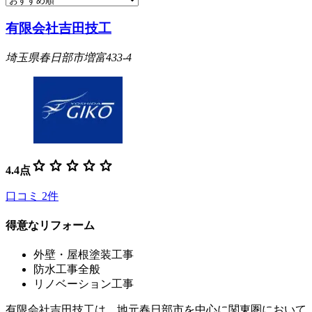
有限会社吉田技工
埼玉県春日部市増富433-4
star
star
star
star
star
4.4
点
口コミ
2
件
得意なリフォーム
外壁・屋根塗装工事
防水工事全般
リノベーション工事
有限会社吉田技工は、地元春日部市を中心に関東圏において