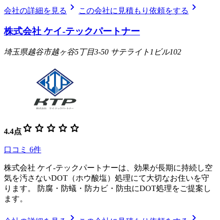
chevron_right
chevron_right
会社の詳細を見る
この会社に見積もり依頼をする
株式会社 ケイ-テックパートナー
埼玉県越谷市越ヶ谷5丁目3-50 サテライト1ビル102
star
star
star
star
star
4.4
点
口コミ
6
件
株式会社 ケイ-テックパートナーは、効果が長期に持続し空
気を汚さないDOT（ホウ酸塩）処理にて大切なお住いを守
ります。 防腐・防蟻・防カビ・防虫にDOT処理をご提案し
ます。
chevron_right
chevron_right