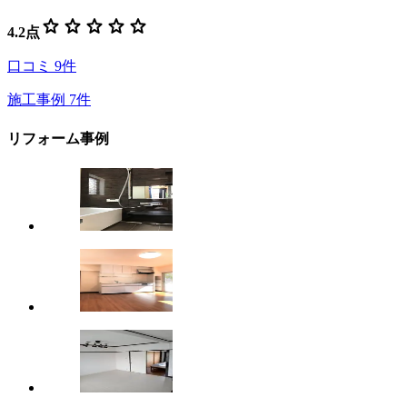
star
star
star
star
star
4.2
点
口コミ
9
件
施工事例
7
件
リフォーム事例