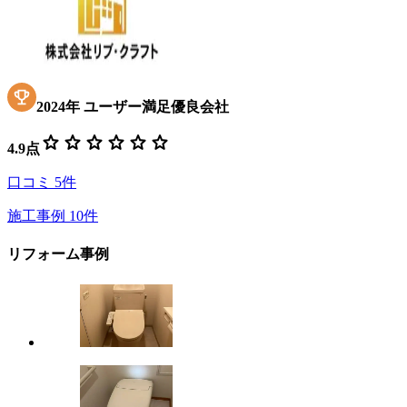
2024
年
ユーザー満足優良会社
star
star
star
star
star
star
4.9
点
口コミ
5
件
施工事例
10
件
リフォーム事例