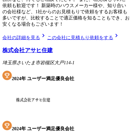
依頼も歓迎です！ 新築時のハウスメーカー様や、知り合い
の会社様など、1社からのお見積もりで依頼をするお客様も
多いですが、比較することで適正価格を知ることもでき、お
安くなる場合もございます！
chevron_right
chevron_right
会社の詳細を見る
この会社に見積もり依頼をする
株式会社アサヒ住建
埼玉県さいたま市岩槻区大戸114-1
2024
年
ユーザー満足優良会社
2024
年
ユーザー満足優良会社