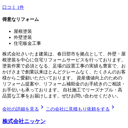
口コミ
1
件
得意なリフォーム
屋根塗装
外壁塗装
住宅板金工事
株式会社さいたま建装は、春日部市を拠点として、外壁・屋
根塗装を中心に住宅リフォームサービスを行っております。
塗装作業で必須となる、足場の設置工事の実績も豊富で、お
かげさまで創業以来ほとんどクレームなく、たくさんのお客
様からご愛顧いただいております。 資産価値向上のための
リフォーム提案や、リフォーム補助金のお手続きのご相談・
お手伝いも承っております。 自社施工でリーズナブル・高
品質な工事をお届けします。ぜひお問い合わせください。
chevron_right
chevron_right
会社の詳細を見る
この会社に見積もり依頼をする
株式会社ニッケン