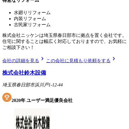
得意なリフォーム
水廻りリフォーム
内装リフォーム
古民家リフォーム
株式会社ニッケンは埼玉県春日部市に拠点を置く会社です。
住宅に関することは幅広く対応しておりますので、お気軽に
ご相談下さい！
chevron_right
chevron_right
会社の詳細を見る
この会社に見積もり依頼をする
株式会社鈴木設備
埼玉県春日部市浜川戸1-12-44
2020
年
ユーザー満足優良会社