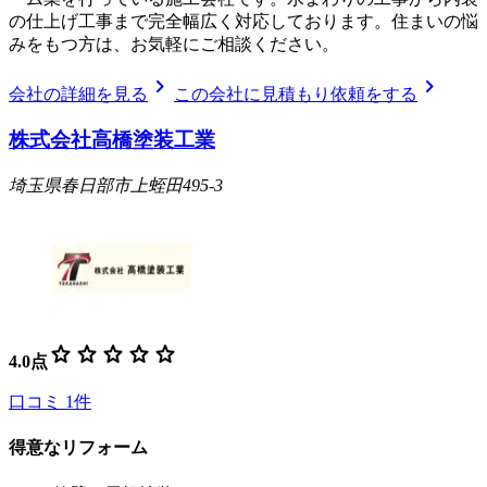
の仕上げ工事まで完全幅広く対応しております。住まいの悩
みをもつ方は、お気軽にご相談ください。
chevron_right
chevron_right
会社の詳細を見る
この会社に見積もり依頼をする
株式会社高橋塗装工業
埼玉県春日部市上蛭田495-3
star
star
star
star
star
4.0
点
口コミ
1
件
得意なリフォーム