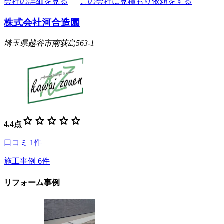
会社の詳細を見る
この会社に見積もり依頼をする
株式会社河合造園
埼玉県越谷市南荻島563-1
star
star
star
star
star
4.4
点
口コミ
1
件
施工事例
6
件
リフォーム事例