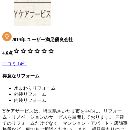
2019
年
ユーザー満足優良会社
star
star
star
star
star
star
4.6
点
口コミ
14
件
得意なリフォーム
水まわりリフォーム
外装リフォーム
内装リフォーム
Yケアサービスは、埼玉県さいたま市を中心に、リフォー
ム・リノベーションのサービスを展開しております。 戸建
てのリフォームだけでなく、マンション・アパート・店舗事
務所など、何でもご相談ください。 また、相見積もりのご