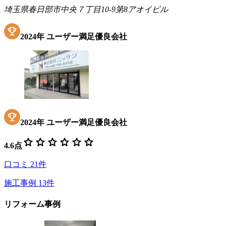
埼玉県春日部市中央７丁目10-9第8アオイビル
2024
年
ユーザー満足優良会社
2024
年
ユーザー満足優良会社
star
star
star
star
star
star
4.6
点
口コミ
21
件
施工事例
13
件
リフォーム事例