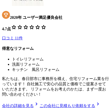
2020
年
ユーザー満足優良会社
star
star
star
star
star
star
4.7
点
口コミ
11
件
得意なリフォーム
トイレリフォーム
洗面リフォーム
キッチン 風呂リフォーム
私たちは、春日部市に事務所を構え、住宅リフォーム業を行
っています！ 自社施工で安心の品質と価格でご提案させて
いただきます。 リフォームをお考えのかたは、まず一度お
問い合わせください！
chevron_right
chevron_right
会社の詳細を見る
この会社に見積もり依頼をする