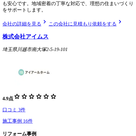
も安心です。地域密着の丁寧な対応で、理想の住まいづくり
をサポートします。
chevron_right
chevron_right
会社の詳細を見る
この会社に見積もり依頼をする
株式会社アイムス
埼玉県川越市南大塚2-5-19-101
star
star
star
star
star
star
4.9
点
口コミ
3
件
施工事例
16
件
リフォーム事例