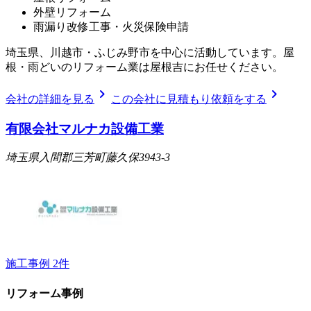
外壁リフォーム
雨漏り改修工事・火災保険申請
埼玉県、川越市・ふじみ野市を中心に活動しています。屋
根・雨どいのリフォーム業は屋根吉にお任せください。
chevron_right
chevron_right
会社の詳細を見る
この会社に見積もり依頼をする
有限会社マルナカ設備工業
埼玉県入間郡三芳町藤久保3943-3
施工事例
2
件
リフォーム事例