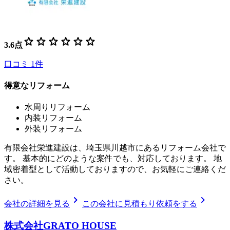
star
star
star
star
star
star
3.6
点
口コミ
1
件
得意なリフォーム
水周りリフォーム
内装リフォーム
外装リフォーム
有限会社栄進建設は、埼玉県川越市にあるリフォーム会社で
す。 基本的にどのような案件でも、対応しております。 地
域密着型として活動しておりますので、お気軽にご連絡くだ
さい。
chevron_right
chevron_right
会社の詳細を見る
この会社に見積もり依頼をする
株式会社GRATO HOUSE