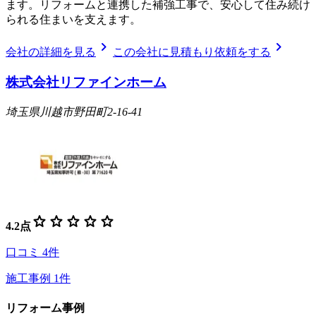
ます。リフォームと連携した補強工事で、安心して住み続け
られる住まいを支えます。
chevron_right
chevron_right
会社の詳細を見る
この会社に見積もり依頼をする
株式会社リファインホーム
埼玉県川越市野田町2-16-41
star
star
star
star
star
4.2
点
口コミ
4
件
施工事例
1
件
リフォーム事例