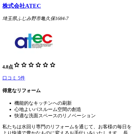
株式会社ATEC
埼玉県ふじみ野市亀久保1684-7
star
star
star
star
star
star
4.8
点
口コミ
5
件
得意なリフォーム
機能的なキッチンへの刷新
心地よいバスルーム空間の創造
快適な洗面スペースのリノベーション
私たちは水回り専門のリフォームを通じて、お客様の毎日を
より快適で豊かなものに変えるお手伝いをいたします。 長