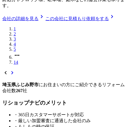
す。
chevron_right
chevron_right
会社の詳細を見る
この会社に見積もり依頼をする
1
2
3
4
5
more_horiz
14
chevron_left
chevron_right
埼玉県ふじみ野市
に
お住まいの方にご紹介できる
リフォーム
会社数
267
社
リショップナビの
メ
リ
ッ
ト
・365日カスタマーサポートが対応
・厳しい加盟審査に通過した会社のみ
・もしもの時の保証