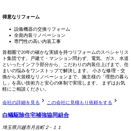
得意なリフォーム
設備機器の交換リフォーム
全面内装リノベーション
専門性の高い内装工事
首都圏で20年の確かな実績を持つリフォームのスペシャリス
ト集団です。戸建て・マンション問わず、電気、ガス、水道
といったインフラ部分から、こだわりの内装仕上げまで、住
まいの悩みをワンストップで解決します。 小さな修理・交
換から大規模なリノベーションまで、施主様の「理想の暮ら
し」を高い技術力と安心の体制で実現します。 まずはお気
軽にご相談ください。
chevron_right
chevron_right
会社の詳細を見る
この会社に見積もり依頼をする
白蟻駆除住宅補強協同組合
埼玉県川越市月吉町２−１１