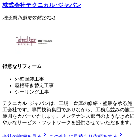
株式会社テクニカル･ジャパン
埼玉県川越市笠幡1972-1
得意なリフォーム
外壁塗装工事
屋根葺き替え工事
シーリング工事
テクニカル･ジャパンは、工場・倉庫の修繕・塗装を承る施
工会社です。専門技術集団でありながら、工務店並みの施工
範囲をカバーいたします。メンテナンス部門のようなきめ細
やかなサービス・フットワークを提供させていただきます。
chevron_right
chevron_right
会社の詳細を見る
この会社に見積もり依頼をする