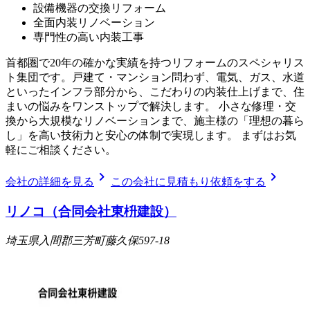
設備機器の交換リフォーム
全面内装リノベーション
専門性の高い内装工事
首都圏で20年の確かな実績を持つリフォームのスペシャリス
ト集団です。戸建て・マンション問わず、電気、ガス、水道
といったインフラ部分から、こだわりの内装仕上げまで、住
まいの悩みをワンストップで解決します。 小さな修理・交
換から大規模なリノベーションまで、施主様の「理想の暮ら
し」を高い技術力と安心の体制で実現します。 まずはお気
軽にご相談ください。
chevron_right
chevron_right
会社の詳細を見る
この会社に見積もり依頼をする
リノコ（合同会社東枡建設）
埼玉県入間郡三芳町藤久保597-18