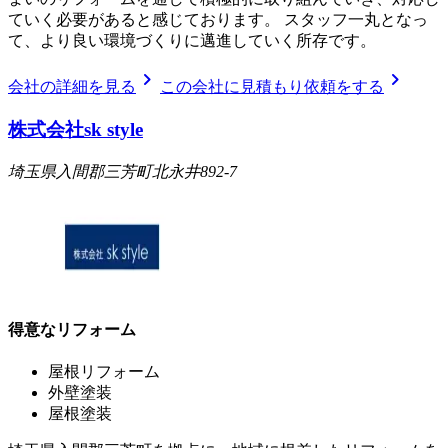
ていく必要があると感じております。 スタッフ一丸となっ
て、より良い環境づくりに邁進していく所存です。
chevron_right
chevron_right
会社の詳細を見る
この会社に見積もり依頼をする
株式会社sk style
埼玉県入間郡三芳町北永井892-7
得意なリフォーム
屋根リフォーム
外壁塗装
屋根塗装