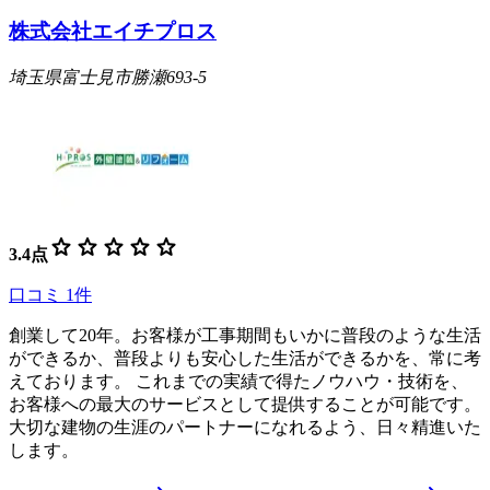
株式会社エイチプロス
埼玉県富士見市勝瀬693-5
star
star
star
star
star
3.4
点
口コミ
1
件
創業して20年。お客様が工事期間もいかに普段のような生活
ができるか、普段よりも安心した生活ができるかを、常に考
えております。 これまでの実績で得たノウハウ・技術を、
お客様への最大のサービスとして提供することが可能です。
大切な建物の生涯のパートナーになれるよう、日々精進いた
します。