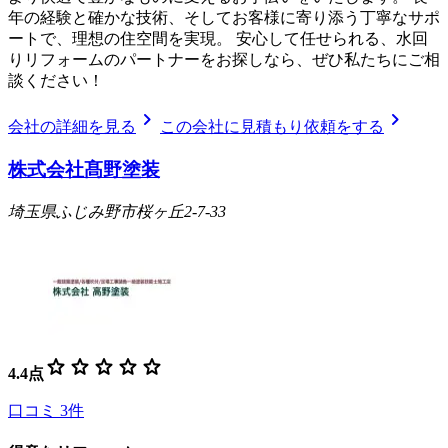
年の経験と確かな技術、そしてお客様に寄り添う丁寧なサポ
ートで、理想の住空間を実現。 安心して任せられる、水回
りリフォームのパートナーをお探しなら、ぜひ私たちにご相
談ください！
chevron_right
chevron_right
会社の詳細を見る
この会社に見積もり依頼をする
株式会社髙野塗装
埼玉県ふじみ野市桜ヶ丘2-7-33
star
star
star
star
star
4.4
点
口コミ
3
件