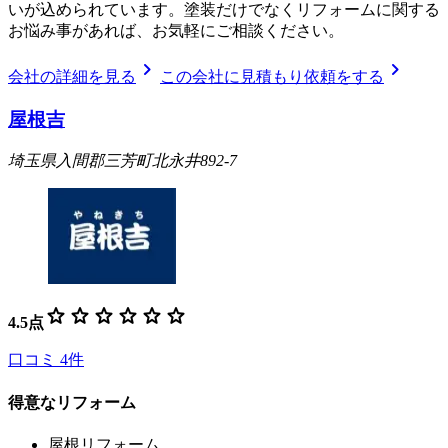
いが込められています。塗装だけでなくリフォームに関する
お悩み事があれば、お気軽にご相談ください。
chevron_right
chevron_right
会社の詳細を見る
この会社に見積もり依頼をする
屋根吉
埼玉県入間郡三芳町北永井892-7
star
star
star
star
star
star
4.5
点
口コミ
4
件
得意なリフォーム
屋根リフォーム