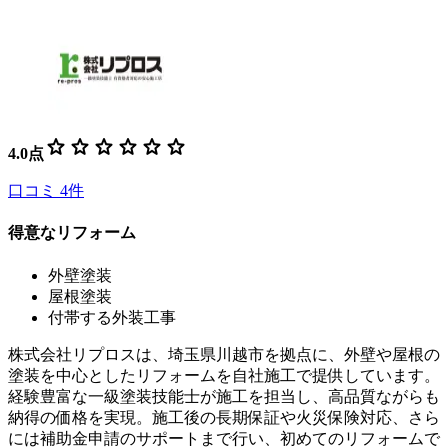
star
star
star
star
star
star
4.0
点
口コミ
4
件
得意なリフォーム
外壁塗装
屋根塗装
付帯する外装工事
株式会社リプロスは、埼玉県川越市を拠点に、外壁や屋根の
塗装を中心としたリフォームを自社施工で提供しています。
経験豊富な一級塗装技能士が施工を担当し、高品質ながらも
納得の価格を実現。施工後の長期保証や火災保険対応、さら
には補助金申請のサポートまで行い、初めてのリフォームで