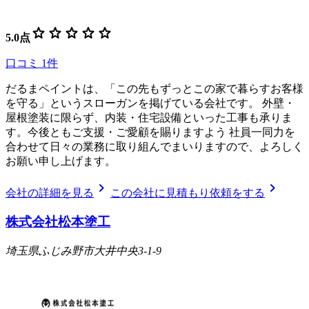
star
star
star
star
star
5.0
点
口コミ
1
件
だるまペイントは、「この先もずっとこの家で暮らすお客様
を守る」というスローガンを掲げている会社です。 外壁・
屋根塗装に限らず、内装・住宅設備といった工事も承りま
す。今後ともご支援・ご愛顧を賜りますよう 社員一同力を
合わせて日々の業務に取り組んでまいりますので、よろしく
お願い申し上げます。
chevron_right
chevron_right
会社の詳細を見る
この会社に見積もり依頼をする
株式会社松本塗工
埼玉県ふじみ野市大井中央3-1-9