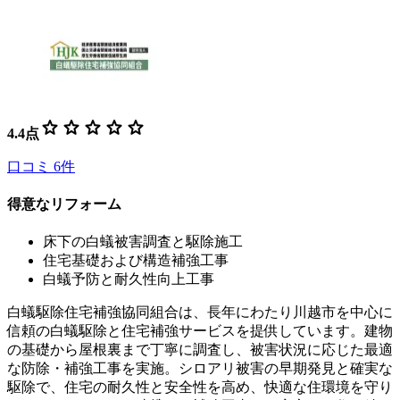
star
star
star
star
star
4.4
点
口コミ
6
件
得意なリフォーム
床下の白蟻被害調査と駆除施工
住宅基礎および構造補強工事
白蟻予防と耐久性向上工事
白蟻駆除住宅補強協同組合は、長年にわたり川越市を中心に
信頼の白蟻駆除と住宅補強サービスを提供しています。建物
の基礎から屋根裏まで丁寧に調査し、被害状況に応じた最適
な防除・補強工事を実施。シロアリ被害の早期発見と確実な
駆除で、住宅の耐久性と安全性を高め、快適な住環境を守り