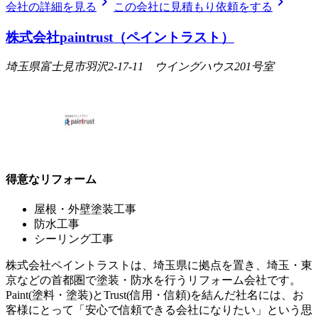
chevron_right
chevron_right
会社の詳細を見る
この会社に見積もり依頼をする
株式会社paintrust（ペイントラスト）
埼玉県富士見市羽沢2-17-11 ウイングハウス201号室
得意なリフォーム
屋根・外壁塗装工事
防水工事
シーリング工事
株式会社ペイントラストは、埼玉県に拠点を置き、埼玉・東
京などの首都圏で塗装・防水を行うリフォーム会社です。
Paint(塗料・塗装)とTrust(信用・信頼)を結んだ社名には、お
客様にとって「安心で信頼できる会社になりたい」という思