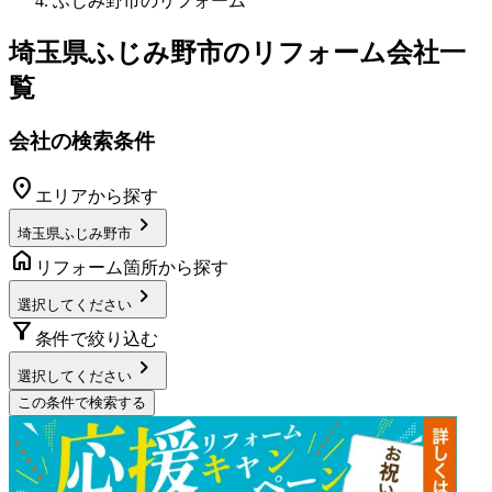
ふじみ野市のリフォーム
埼玉県ふじみ野市
のリフォーム会社一
覧
会社の検索条件
location_on
エリアから探す
chevron_right
埼玉県ふじみ野市
home
リフォーム箇所から探す
chevron_right
選択してください
filter_alt
条件で絞り込む
chevron_right
選択してください
この条件で検索する