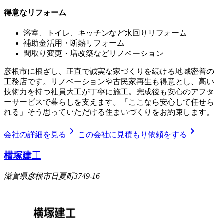
得意なリフォーム
浴室、トイレ、キッチンなど水回りリフォーム
補助金活用・断熱リフォーム
間取り変更・増改築などリノベーション
彦根市に根ざし、正直で誠実な家づくりを続ける地域密着の
工務店です。リノベーションや古民家再生も得意とし、高い
技術力を持つ社員大工が丁寧に施工。完成後も安心のアフタ
ーサービスで暮らしを支えます。「ここなら安心して任せら
れる」そう思っていただける住まいづくりをお約束します。
chevron_right
chevron_right
会社の詳細を見る
この会社に見積もり依頼をする
横塚建工
滋賀県彦根市日夏町3749-16