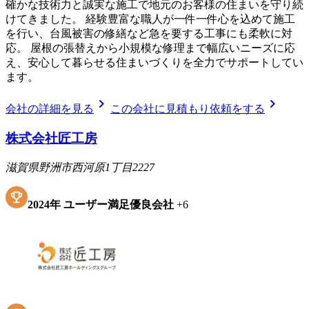
確かな技術力と誠実な施工で地元のお客様の住まいを守り続
けてきました。 経験豊富な職人が一件一件心を込めて施工
を行い、台風被害の修繕など急を要する工事にも柔軟に対
応。 屋根の張替えから小規模な修理まで幅広いニーズに応
え、安心して暮らせる住まいづくりを全力でサポートしてい
ます。
chevron_right
chevron_right
会社の詳細を見る
この会社に見積もり依頼をする
株式会社匠工房
滋賀県野洲市西河原1丁目2227
2024
年
ユーザー満足優良会社
+
6