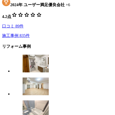
2024
年
ユーザー満足優良会社
+
6
star
star
star
star
star
4.2
点
口コミ
89
件
施工事例
835
件
リフォーム事例