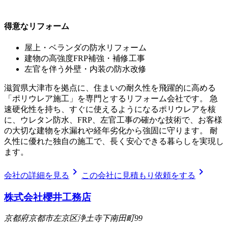
得意なリフォーム
屋上・ベランダの防水リフォーム
建物の高強度FRP補強・補修工事
左官を伴う外壁・内装の防水改修
滋賀県大津市を拠点に、住まいの耐久性を飛躍的に高める
「ポリウレア施工」を専門とするリフォーム会社です。 急
速硬化性を持ち、すぐに使えるようになるポリウレアを核
に、ウレタン防水、FRP、左官工事の確かな技術で、お客様
の大切な建物を水漏れや経年劣化から強固に守ります。 耐
久性に優れた独自の施工で、長く安心できる暮らしを実現し
ます。
chevron_right
chevron_right
会社の詳細を見る
この会社に見積もり依頼をする
株式会社櫻井工務店
京都府京都市左京区浄土寺下南田町99