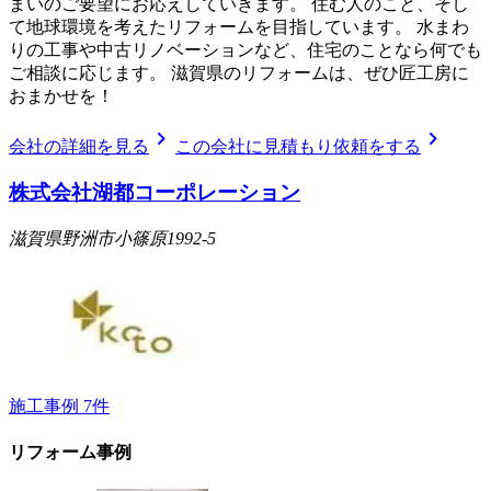
まいのご要望にお応えしていきます。 住む人のこと、そし
て地球環境を考えたリフォームを目指しています。 水まわ
りの工事や中古リノベーションなど、住宅のことなら何でも
ご相談に応じます。 滋賀県のリフォームは、ぜひ匠工房に
おまかせを！
chevron_right
chevron_right
会社の詳細を見る
この会社に見積もり依頼をする
株式会社湖都コーポレーション
滋賀県野洲市小篠原1992-5
施工事例
7
件
リフォーム事例