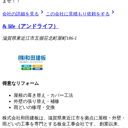
ませ！！
chevron_right
chevron_right
会社の詳細を見る
この会社に見積もり依頼をする
& life（アンドライフ）
滋賀県東近江市五個荘北町屋町186-1
得意なリフォーム
屋根の葺き替え・カバー工法
外壁の張り替え・補修
雨どいの修理・交換
株式会社和田建板は、滋賀県東近江市を拠点に屋根・外壁・
雨どいの工事を専門とする板金工事会社です。 創業以来、