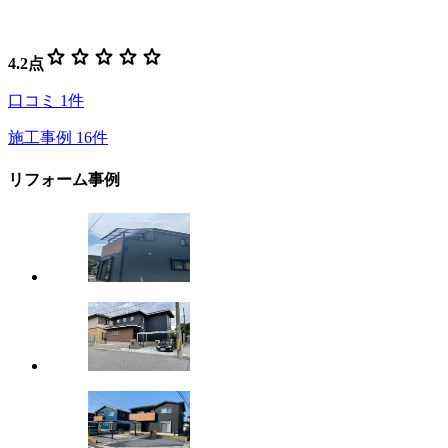
star
star
star
star
star
4.2
点
口コミ
1
件
施工事例
16
件
リフォーム事例