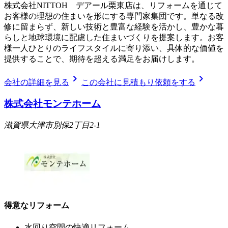
株式会社NITTOH デアール栗東店は、リフォームを通じて
お客様の理想の住まいを形にする専門家集団です。単なる改
修に留まらず、新しい技術と豊富な経験を活かし、豊かな暮
らしと地球環境に配慮した住まいづくりを提案します。お客
様一人ひとりのライフスタイルに寄り添い、具体的な価値を
提供することで、期待を超える満足をお届けします。
chevron_right
chevron_right
会社の詳細を見る
この会社に見積もり依頼をする
株式会社モンテホーム
滋賀県大津市別保2丁目2-1
得意なリフォーム
水回り空間の快適リフォーム