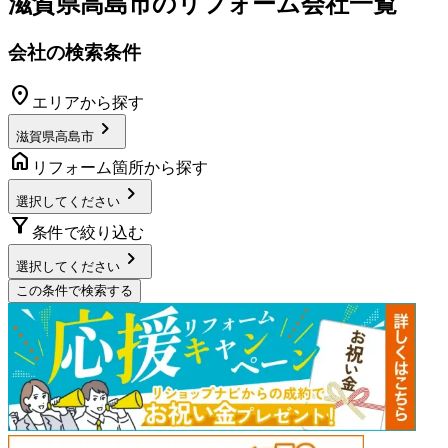
滋賀県高島市
のリフォーム会社一覧
会社の検索条件
location_on
エリアから探す
chevron_right
滋賀県高島市
home
リフォーム箇所から探す
chevron_right
選択してください
filter_alt
条件で絞り込む
chevron_right
選択してください
この条件で検索する