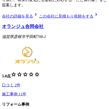
提案します。
chevron_right
chevron_right
会社の詳細を見る
この会社に見積もり依頼をする
オランジュ合同会社
滋賀県彦根市平田町708-2
star
star
star
star
star
5.0
点
口コミ
2
件
施工事例
11
件
リフォーム事例