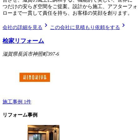
つだけの安らぎ空間をご提案。設計から施工、アフターフォ
ローまで一貫して責任を持ち、お客様の笑顔を創ります。
chevron_right
chevron_right
会社の詳細を見る
この会社に見積もり依頼をする
桧家リフォーム
滋賀県長浜市神照町397-6
施工事例
1
件
リフォーム事例