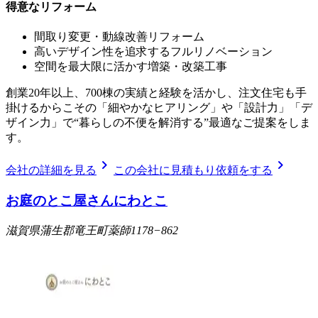
得意なリフォーム
間取り変更・動線改善リフォーム
高いデザイン性を追求するフルリノベーション
空間を最大限に活かす増築・改築工事
創業20年以上、700棟の実績と経験を活かし、注文住宅も手
掛けるからこその「細やかなヒアリング」や「設計力」「デ
ザイン力」で“暮らしの不便を解消する”最適なご提案をしま
す。
chevron_right
chevron_right
会社の詳細を見る
この会社に見積もり依頼をする
お庭のとこ屋さんにわとこ
滋賀県蒲生郡竜王町薬師1178−862