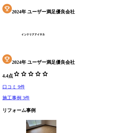
2024
年
ユーザー満足優良会社
2024
年
ユーザー満足優良会社
star
star
star
star
star
4.4
点
口コミ
9
件
施工事例
3
件
リフォーム事例