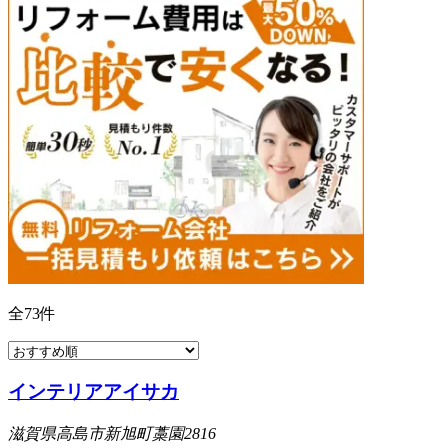
全
73
件
インテリアアイサカ
滋賀県高島市新旭町藁園2816