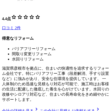
star
star
star
star
star
4.4
点
口コミ
2
件
得意なリフォーム
バリアフリーリフォーム
間取り変更リフォーム
水回りリフォーム
滋賀県彦根市を拠点に、住まいの快適性を追求するリフォー
ム会社です。特にバリアフリー工事（段差解消、手すり設置
など）に強みがあり、安全な住環境を提供しています。 一
人体制のため迅速な見積もり対応が可能で、施工時はお客様
の生活に配慮した徹底した養生を心がけています。水回りの
改修やシロアリ対応など、住まいの長寿命化をきめ細やかに
サポートします。
chevron_right
chevron_right
会社の詳細を見る
この会社に見積もり依頼をする