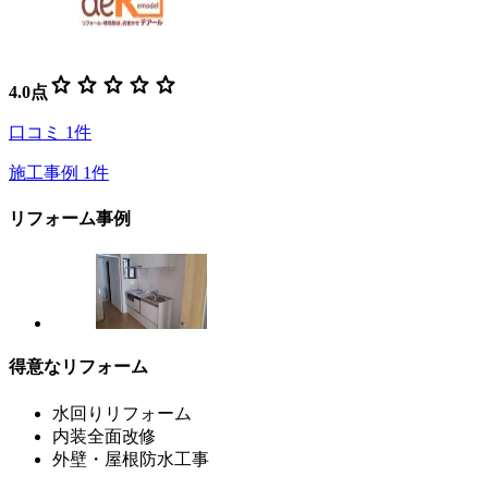
star
star
star
star
star
4.0
点
口コミ
1
件
施工事例
1
件
リフォーム事例
得意なリフォーム
水回りリフォーム
内装全面改修
外壁・屋根防水工事