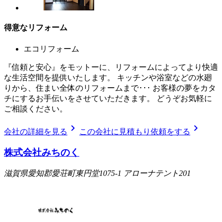
得意なリフォーム
エコリフォーム
『信頼と安心』をモットーに、リフォームによってより快適
な生活空間を提供いたします。 キッチンや浴室などの水廻
りから、住まい全体のリフォームまで･･･ お客様の夢をカタ
チにするお手伝いをさせていただきます。 どうぞお気軽に
ご相談ください。
chevron_right
chevron_right
会社の詳細を見る
この会社に見積もり依頼をする
株式会社みちのく
滋賀県愛知郡愛荘町東円堂1075-1 アローナテント201