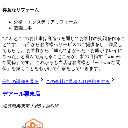
得意なリフォーム
外構・エクステリアリフォーム
造園工事
“にわとこ”のお仕事は庭造りを通してお客様の笑顔を作るこ
とです。 当店からお客様へサービスのご提供をし、満足し
てもらう。 お客様から「頼んでよかった・お庭がキレイに
なった」と喜んで貰えることこそが、私の目指す『win-win
な関係』です。 これからも当店はお客様と『win-win な関
係』を築くことを心がけて仕事をしていきます。
chevron_right
chevron_right
会社の詳細を見る
この会社に見積もり依頼をする
デアール栗東店
滋賀県栗東市手原5丁目6-16