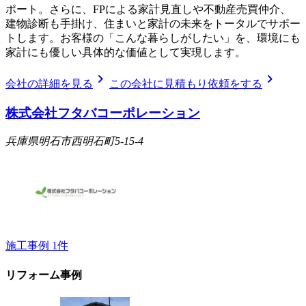
ポート。さらに、FPによる家計見直しや不動産売買仲介、
建物診断も手掛け、住まいと家計の未来をトータルでサポー
トします。お客様の「こんな暮らしがしたい」を、環境にも
家計にも優しい具体的な価値として実現します。
chevron_right
chevron_right
会社の詳細を見る
この会社に見積もり依頼をする
株式会社フタバコーポレーション
兵庫県明石市西明石町5-15-4
施工事例
1
件
リフォーム事例