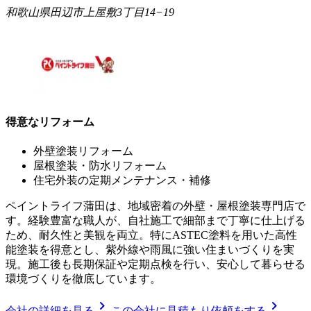
和歌山県田辺市上屋敷3丁目14−19
得意なリフォーム
外壁塗装リフォーム
屋根塗装・防水リフォーム
住宅外装の定期メンテナンス・補修
ペイントライフ蒲田は、地域密着の外壁・屋根塗装専門店で
す。経験豊富な職人が、自社施工で細部まで丁寧に仕上げる
ため、耐久性と美観を両立。特にASTEC塗料を用いた高性
能塗装を得意とし、紫外線や雨風に強い住まいづくりを実
現。施工後も長期保証や定期点検を行い、安心して暮らせる
環境づくりを徹底しています。
chevron_right
chevron_right
会社の詳細を見る
この会社に見積もり依頼をする