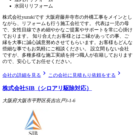
水回りリフォーム
株式会社yuzukiです 大阪府藤井寺市の外構工事をメインとし
ながら、リフォームも行う施工会社です。 代表は一児の母
で、女性目線できめ細やかなご提案やサポートを常に心掛け
ております。 知り合えたお客様とはご縁があっての事、ご
縁を大事に誠心誠意努めさせてもらいます。お客様もどんな
些細な事でもお気軽にご相談ください。 設立間もない会社
ですが、多種多様な施工実績を持つ職人が在籍しております
ので、安心してお任せください。
chevron_right
chevron_right
会社の詳細を見る
この会社に見積もり依頼をする
株式会社SIB（シロアリ駆除対応）
大阪府大阪市平野区長吉出戸3-1-6