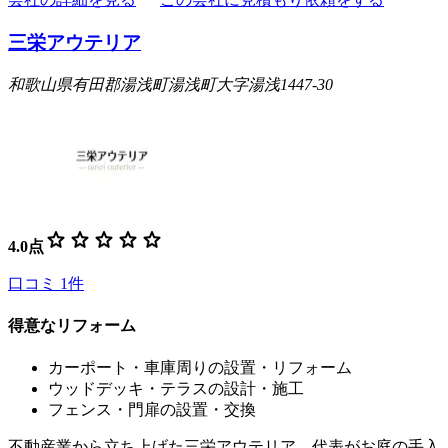
三栄アウテリア
和歌山県有田郡湯浅町湯浅町大字湯浅1447-30
star
star
star
star
star
4.0
点
口コミ
1
件
得意なリフォーム
カーポート・車庫周りの設置・リフォーム
ウッドデッキ・テラスの設計・施工
フェンス・門扉の設置・交換
不動産業から立ち上げた三栄アウテリア。代表がお庭の手入