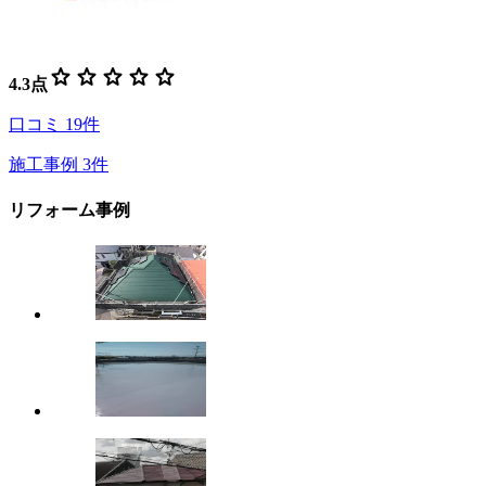
star
star
star
star
star
4.3
点
口コミ
19
件
施工事例
3
件
リフォーム事例