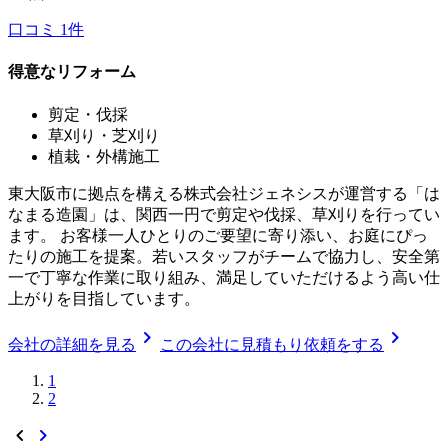
口コミ
1
件
得意なリフォーム
剪定・伐採
草刈り・芝刈り
植栽・外構施工
東大阪市に拠点を構える株式会社ジェネシスが運営する「は
なまる造園」は、関西一円で剪定や伐採、草刈りを行ってい
ます。 お客様一人ひとりのご要望に寄り添い、お庭にぴっ
たりの施工を提案。若いスタッフがチームで協力し、安全第
一で丁寧な作業に取り組み、満足していただけるよう高い仕
上がりを目指しています。
chevron_right
chevron_right
会社の詳細を見る
この会社に見積もり依頼をする
1
2
chevron_left
chevron_right