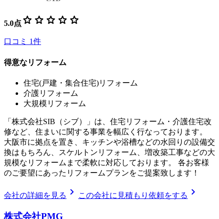
star
star
star
star
star
5.0
点
口コミ
1
件
得意なリフォーム
住宅(戸建・集合住宅)リフォーム
介護リフォーム
大規模リフォーム
「株式会社SIB（シブ）」は、住宅リフォーム・介護住宅改
修など、住まいに関する事業を幅広く行なっております。
大阪市に拠点を置き、キッチンや浴槽などの水回りの設備交
換はもちろん、スケルトンリフォーム、増改築工事などの大
規模なリフォームまで柔軟に対応しております。 各お客様
のご要望にあったリフォームプランをご提案致します！
chevron_right
chevron_right
会社の詳細を見る
この会社に見積もり依頼をする
株式会社PMG