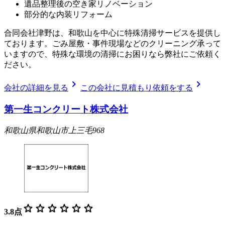
遺品整理後の空き家リノベーション
部分的な内装リフォーム
合同会社津野は、和歌山を中心に特殊清掃サービスを提供し
ております。ごみ屋敷・事件現場などのクリーニング承って
いますので、特殊な環境の清掃にお困りなら弊社にご依頼く
ださい。
chevron_right
chevron_right
会社の詳細を見る
この会社に見積もり依頼をする
第一生コンクリート株式会社
和歌山県和歌山市上三毛968
star
star
star
star
star
star
3.8
点