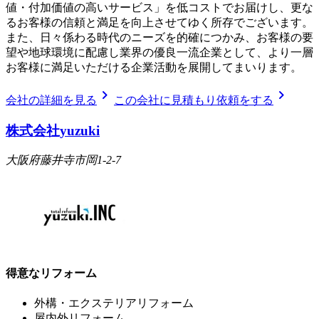
値・付加価値の高いサービス」を低コストでお届けし、更な
るお客様の信頼と満足を向上させてゆく所存でございます。
また、日々係わる時代のニーズを的確につかみ、お客様の要
望や地球環境に配慮し業界の優良一流企業として、より一層
お客様に満足いただける企業活動を展開してまいります。
chevron_right
chevron_right
会社の詳細を見る
この会社に見積もり依頼をする
株式会社yuzuki
大阪府藤井寺市岡1-2-7
得意なリフォーム
外構・エクステリアリフォーム
屋内外リフォーム