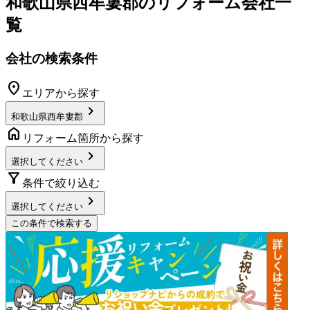
和歌山県西牟婁郡
のリフォーム会社一
覧
会社の検索条件
location_on
エリアから探す
chevron_right
和歌山県西牟婁郡
home
リフォーム箇所から探す
chevron_right
選択してください
filter_alt
条件で絞り込む
chevron_right
選択してください
この条件で検索する