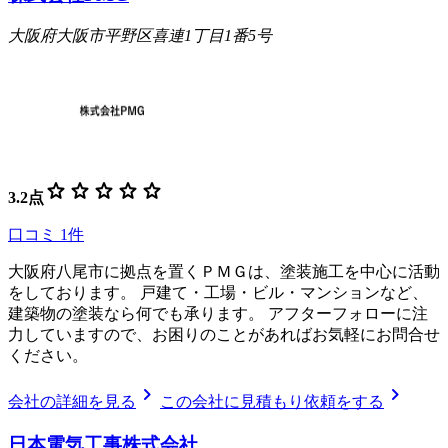
大阪府大阪市平野区喜連1丁目1番5号
star
star
star
star
star
3.2
点
口コミ
1
件
大阪府八尾市に拠点を置くＰＭＧは、塗装施工を中心に活動
をしております。 戸建て・工場・ビル・マンションなど、
建築物の塗装なら何でも承ります。 アフターフォローに注
力していますので、お困りのことがあればお気軽にお問合せ
ください。
chevron_right
chevron_right
会社の詳細を見る
この会社に見積もり依頼をする
日本電気工事株式会社