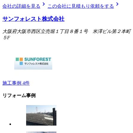
chevron_right
chevron_right
会社の詳細を見る
この会社に見積もり依頼をする
サンフォレスト株式会社
大阪府大阪市西区立売堀１丁目８番１号 米澤ビル第２本町
５F
施工事例
4
件
リフォーム事例