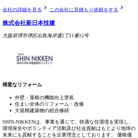
chevron_right
chevron_right
会社の詳細を見る
この会社に見積もり依頼をする
株式会社新日本技建
大阪府堺市堺区出島海岸通2丁11番12号
得意なリフォーム
外壁・屋根の機能向上塗装
住まい全体のリフォーム・改修
大規模建築物の総合修繕
SHIN-NIKKENは、事業を通じて、快適な住環境を実現し、
環境保全やボランティア活動及び社会貢献はもとより地球の
未来にも貢献することを企業理念としております。 価格価