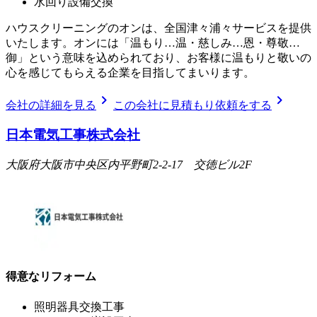
水回り設備交換
ハウスクリーニングのオンは、全国津々浦々サービスを提供
いたします。オンには「温もり…温・慈しみ…恩・尊敬…
御」という意味を込められており、お客様に温もりと敬いの
心を感じてもらえる企業を目指してまいります。
chevron_right
chevron_right
会社の詳細を見る
この会社に見積もり依頼をする
日本電気工事株式会社
大阪府大阪市中央区内平野町2-2-17 交徳ビル2F
得意なリフォーム
照明器具交換工事