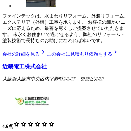
ファインテックは、水まわりリフォーム、外装リフォーム、
エクステリア（外構）工事を承ります。 お客様の細かいニ
ーズに応えるため、最善を尽くしご提案させていただきま
す。 末永くお住まいで過ごせるよう、弊社のリフォーム・
塗装技術で長持ちのお助けになれれば幸いです。
chevron_right
chevron_right
会社の詳細を見る
この会社に見積もり依頼をする
近畿電工株式会社
大阪府大阪市中央区内平野町2-2-17 交徳ビル2F
star
star
star
star
star
star
4.6
点