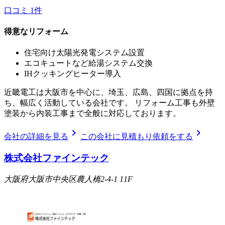
口コミ
1
件
得意なリフォーム
住宅向け太陽光発電システム設置
エコキュートなど給湯システム交換
IHクッキングヒーター導入
近畿電工は大阪市を中心に、埼玉、広島、四国に拠点を持
ち、幅広く活動している会社です。 リフォーム工事も外壁
塗装から内装工事まで全般に対応しております。
chevron_right
chevron_right
会社の詳細を見る
この会社に見積もり依頼をする
株式会社ファインテック
大阪府大阪市中央区農人橋2-4-1 11F