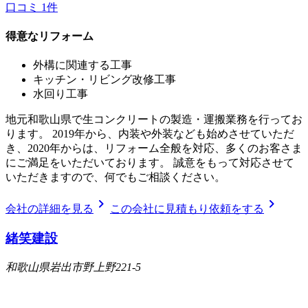
口コミ
1
件
得意なリフォーム
外構に関連する工事
キッチン・リビング改修工事
水回り工事
地元和歌山県で生コンクリートの製造・運搬業務を行ってお
ります。 2019年から、内装や外装なども始めさせていただ
き、2020年からは、リフォーム全般を対応、多くのお客さま
にご満足をいただいております。 誠意をもって対応させて
いただきますので、何でもご相談ください。
chevron_right
chevron_right
会社の詳細を見る
この会社に見積もり依頼をする
緒笑建設
和歌山県岩出市野上野221-5