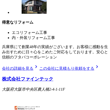
得意なリフォーム
エコリフォーム工事
内・外装リフォーム工事
兵庫県にて創業48年の実績がございます。お客様に感動を生
み出すために日々心をこめたご対応をしております。安心と
信頼のフタバコーポレーション
chevron_right
chevron_right
会社の詳細を見る
この会社に見積もり依頼をする
株式会社ファインテック
大阪府大阪市中央区農人橋2-4-1-11F