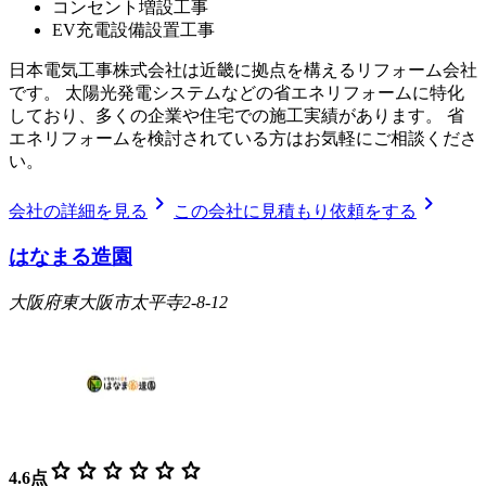
コンセント増設工事
EV充電設備設置工事
日本電気工事株式会社は近畿に拠点を構えるリフォーム会社
です。 太陽光発電システムなどの省エネリフォームに特化
しており、多くの企業や住宅での施工実績があります。 省
エネリフォームを検討されている方はお気軽にご相談くださ
い。
chevron_right
chevron_right
会社の詳細を見る
この会社に見積もり依頼をする
はなまる造園
大阪府東大阪市太平寺2-8-12
star
star
star
star
star
star
4.6
点