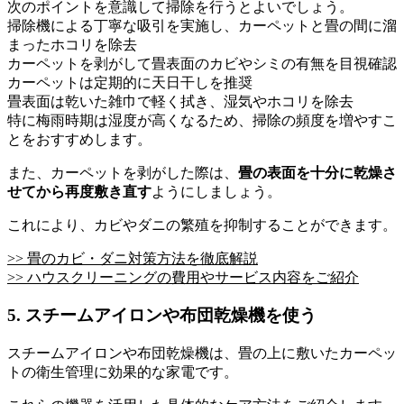
次のポイントを意識して掃除を行うとよいでしょう。
掃除機による丁寧な吸引を実施し、カーペットと畳の間に溜
まったホコリを除去
カーペットを剥がして畳表面のカビやシミの有無を目視確認
カーペットは定期的に天日干しを推奨
畳表面は乾いた雑巾で軽く拭き、湿気やホコリを除去
特に梅雨時期は湿度が高くなるため、掃除の頻度を増やすこ
とをおすすめします。
また、カーペットを剥がした際は、
畳の表面を十分に乾燥さ
せてから再度敷き直す
ようにしましょう。
これにより、カビやダニの繁殖を抑制することができます。
>> 畳のカビ・ダニ対策方法を徹底解説
>> ハウスクリーニングの費用やサービス内容をご紹介
5. スチームアイロンや布団乾燥機を使う
スチームアイロンや布団乾燥機は、畳の上に敷いたカーペッ
トの衛生管理に効果的な家電です。