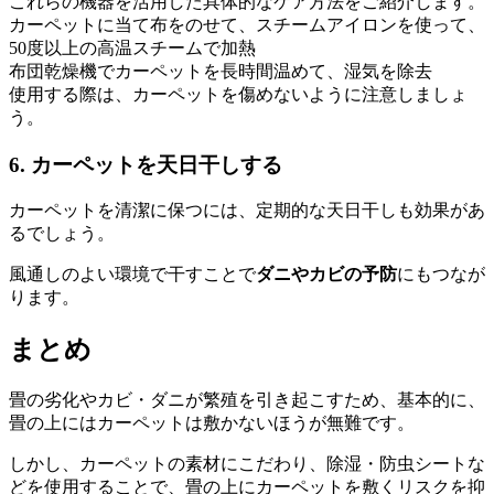
これらの機器を活用した具体的なケア方法をご紹介します。
カーペットに当て布をのせて、スチームアイロンを使って、
50度以上の高温スチームで加熱
布団乾燥機でカーペットを長時間温めて、湿気を除去
使用する際は、カーペットを傷めないように注意しましょ
う。
6. カーペットを天日干しする
カーペットを清潔に保つには、定期的な天日干しも効果があ
るでしょう。
風通しのよい環境で干すことで
ダニやカビの予防
にもつなが
ります。
まとめ
畳の劣化やカビ・ダニが繁殖を引き起こすため、基本的に、
畳の上にはカーペットは敷かないほうが無難です。
しかし、カーペットの素材にこだわり、除湿・防虫シートな
どを使用することで、畳の上にカーペットを敷くリスクを抑