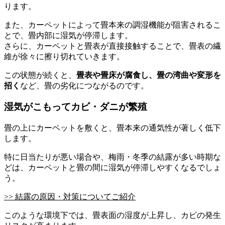
ります。
また、カーペットによって畳本来の調湿機能が阻害されるこ
とで、畳内部に湿気が停滞します。
さらに、カーペットと畳表が直接接触することで、畳表の繊
維が徐々に擦り切れていきます。
この状態が続くと、
畳表や畳床が腐食し、畳の湾曲や変形を
招く
など、畳の劣化につながるのです。
湿気がこもってカビ・ダニが繁殖
畳の上にカーペットを敷くと、畳本来の通気性が著しく低下
します。
特に日当たりが悪い場合や、梅雨・冬季の結露が多い時期な
どは、カーペットと畳の間に湿気が停滞しやすくなるでしょ
う。
>> 結露の原因・対策についてご紹介
このような環境下では、畳表面の湿度が上昇し、カビの発生