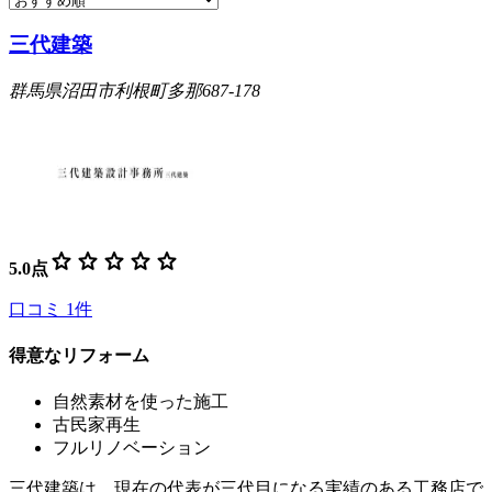
三代建築
群馬県沼田市利根町多那687-178
star
star
star
star
star
5.0
点
口コミ
1
件
得意なリフォーム
自然素材を使った施工
古民家再生
フルリノベーション
三代建築は、現在の代表が三代目になる実績のある工務店で