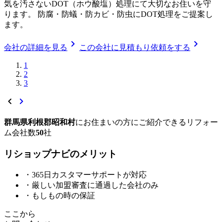
気を汚さないDOT（ホウ酸塩）処理にて大切なお住いを守
ります。 防腐・防蟻・防カビ・防虫にDOT処理をご提案し
ます。
chevron_right
chevron_right
会社の詳細を見る
この会社に見積もり依頼をする
1
2
3
chevron_left
chevron_right
群馬県利根郡昭和村
に
お住まいの方にご紹介できる
リフォー
ム会社数
50
社
リショップナビの
メ
リ
ッ
ト
・365日カスタマーサポートが対応
・厳しい加盟審査に通過した会社のみ
・もしもの時の保証
ここから