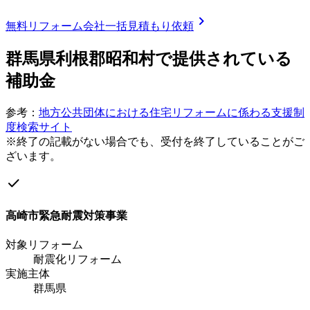
chevron_right
無料
リフォーム会社一括見積もり依頼
群馬県利根郡昭和村
で提供されている
補助金
参考：
地方公共団体における住宅リフォームに係わる支援制
度検索サイト
※終了の記載がない場合でも、受付を終了していることがご
ざいます。
check
高崎市緊急耐震対策事業
対象リフォーム
耐震化リフォーム
実施主体
群馬県