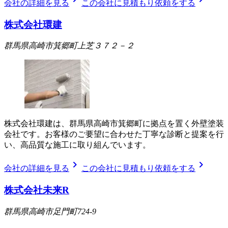
会社の詳細を見る
この会社に見積もり依頼をする
株式会社環建
群馬県高崎市箕郷町上芝３７２－２
株式会社環建は、群馬県高崎市箕郷町に拠点を置く外壁塗装
会社です。お客様のご要望に合わせた丁寧な診断と提案を行
い、高品質な施工に取り組んでいます。
chevron_right
chevron_right
会社の詳細を見る
この会社に見積もり依頼をする
株式会社未来R
群馬県高崎市足門町724-9