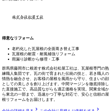
得意なリフォーム
老朽化した瓦屋根の全面葺き替え工事
瓦屋根の耐震・耐風補強リフォーム
雨漏り診断から修理・工事
群馬県藤岡市に根差す株式会社松屋工社は、瓦屋根専門の熟
練職人集団です。瓦の街で育まれた伝統の技と、若き職人の
情熱を融合させ、お客様の屋根を風雨から守り、住まいの顔
としての美しさを創り上げます。中間マージンを徹底排除し
た直接施工で、高品質ながらも適正価格を実現。関東全域か
ら東北の一部まで、迅速かつ丁寧な対応で、安心と信頼の屋
根リフォームをお届けします。
chevron_right
chevron_right
会社の詳細を見る
この会社に見積もり依頼をする