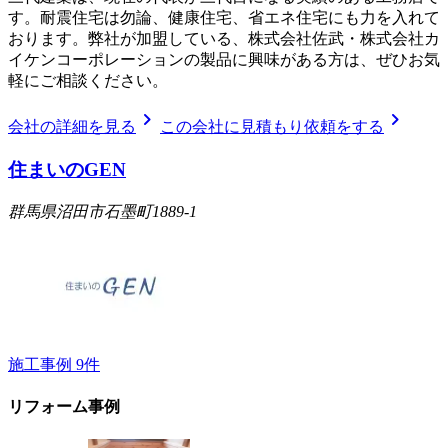
す。耐震住宅は勿論、健康住宅、省エネ住宅にも力を入れて
おります。弊社が加盟している、株式会社佐武・株式会社カ
イケンコーポレーションの製品に興味がある方は、ぜひお気
軽にご相談ください。
chevron_right
chevron_right
会社の詳細を見る
この会社に見積もり依頼をする
住まいのGEN
群馬県沼田市石墨町1889-1
施工事例
9
件
リフォーム事例