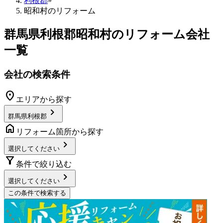
利根郡
»
昭和村のリフォーム
群馬県利根郡昭和村
のリフォーム会社
一覧
会社の検索条件
location_on
エリアから探す
chevron_right
群馬県利根郡
home
リフォーム箇所から探す
chevron_right
選択してください
filter_alt
条件で絞り込む
chevron_right
選択してください
この条件で検索する