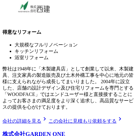
得意なリフォーム
大規模なフルリノベーション
キッチンリフォーム
浴室リフォーム
弊社は1948年に「木製建具店」として創業して以来、木製建
具、注文家具の製造販売及び土木外構工事を中心に地元の皆
様に支えられながら成長してまいりました。 2004年に設立
した、店舗の設計デザイン及び住宅リフォームを専門とする
「WOODFACE」ではエンドユーザー様と直接接することに
よってお客さまの満足度をより深く追求し、高品質なサービ
スの提供を心がけております。
chevron_right
chevron_right
会社の詳細を見る
この会社に見積もり依頼をする
株式会社GARDEN ONE