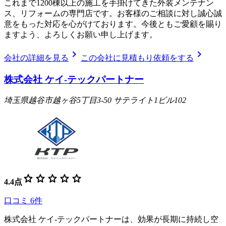
これまで1200棟以上の施工を手掛けてきた外装メンテナン
ス、リフォームの専門店です。お客様のご相談に対し誠心誠
意をもった対応を心がけております。今後ともご愛顧を賜り
ますよう、よろしくお願い申し上げます。
chevron_right
chevron_right
会社の詳細を見る
この会社に見積もり依頼をする
株式会社 ケイ-テックパートナー
埼玉県越谷市越ヶ谷5丁目3-50 サテライト1ビル102
star
star
star
star
star
4.4
点
口コミ
6
件
株式会社 ケイ-テックパートナーは、効果が長期に持続し空