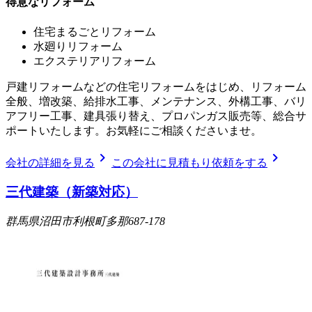
得意なリフォーム
住宅まるごとリフォーム
水廻りリフォーム
エクステリアリフォーム
戸建リフォームなどの住宅リフォームをはじめ、リフォーム
全般、増改築、給排水工事、メンテナンス、外構工事、バリ
アフリー工事、建具張り替え、プロパンガス販売等、総合サ
ポートいたします。お気軽にご相談くださいませ。
chevron_right
chevron_right
会社の詳細を見る
この会社に見積もり依頼をする
三代建築（新築対応）
群馬県沼田市利根町多那687-178