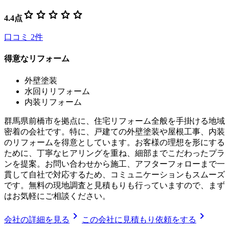
star
star
star
star
star
4.4
点
口コミ
2
件
得意なリフォーム
外壁塗装
水回りリフォーム
内装リフォーム
群馬県前橋市を拠点に、住宅リフォーム全般を手掛ける地域
密着の会社です。特に、戸建ての外壁塗装や屋根工事、内装
のリフォームを得意としています。お客様の理想を形にする
ために、丁寧なヒアリングを重ね、細部までこだわったプラ
ンを提案。お問い合わせから施工、アフターフォローまで一
貫して自社で対応するため、コミュニケーションもスムーズ
です。無料の現地調査と見積もりも行っていますので、まず
はお気軽にご相談ください。
chevron_right
chevron_right
会社の詳細を見る
この会社に見積もり依頼をする