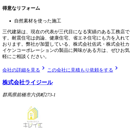
得意なリフォーム
自然素材を使った施工
三代建築は、現在の代表が三代目になる実績のある工務店で
す。耐震住宅は勿論、健康住宅、省エネ住宅にも力を入れて
おります。弊社が加盟している、株式会社佐武・株式会社カ
イケンコーポレーションの製品に興味がある方は、ぜひお気
軽にご相談ください。
chevron_right
chevron_right
会社の詳細を見る
この会社に見積もり依頼をする
株式会社ライジール
群馬県前橋市六供町273-1