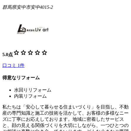
群馬県安中市安中4015-2
star
star
star
star
star
5.0
点
口コミ
1
件
得意なリフォーム
水回りリフォーム
内装リフォーム
私たちは「安心して暮らせる住まいづくり」を目指し、不動
産の専門知識と施工の技術を活かして、お客様の多様なニー
ズに丁寧にお応えしております。地域に密着したサービス
と、顔の見える関係づくりを大切にしながら、一つひとつの