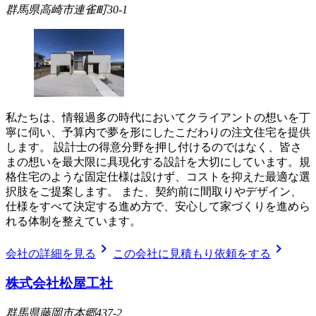
群馬県高崎市連雀町30-1
私たちは、情報過多の時代においてクライアントの想いを丁
寧に伺い、予算内で夢を形にしたこだわりの注文住宅を提供
します。 設計士の得意分野を押し付けるのではなく、皆さ
まの想いを最大限に具現化する設計を大切にしています。規
格住宅のような固定仕様は設けず、コストを抑えた最適な選
択肢をご提案します。 また、契約前に間取りやデザイン、
仕様をすべて決定する進め方で、安心して家づくりを進めら
れる体制を整えています。
chevron_right
chevron_right
会社の詳細を見る
この会社に見積もり依頼をする
株式会社松屋工社
群馬県藤岡市本郷437-2