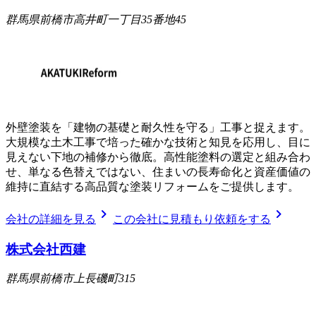
群馬県前橋市高井町一丁目35番地45
外壁塗装を「建物の基礎と耐久性を守る」工事と捉えます。
大規模な土木工事で培った確かな技術と知見を応用し、目に
見えない下地の補修から徹底。高性能塗料の選定と組み合わ
せ、単なる色替えではない、住まいの長寿命化と資産価値の
維持に直結する高品質な塗装リフォームをご提供します。
chevron_right
chevron_right
会社の詳細を見る
この会社に見積もり依頼をする
株式会社西建
群馬県前橋市上長磯町315