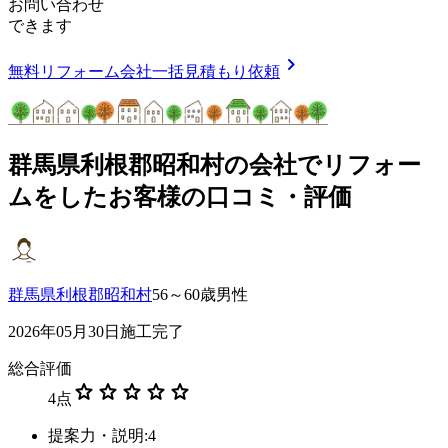
お問い合わせ
できます
chevron_right
無料
リフォーム会社一括見積もり依頼
群馬県利根郡昭和村
の会社でリフォー
ムをしたお客様の口コミ・評価
群馬県利根郡昭和村
56～60歳男性
2026年05月30日施工完了
総合評価
star
star
star
star
star
4
点
提案力・説明:4