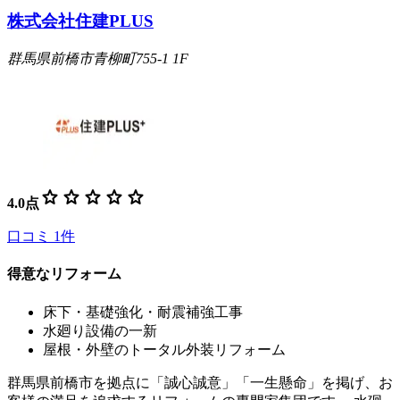
株式会社住建PLUS
群馬県前橋市青柳町755-1 1F
star
star
star
star
star
4.0
点
口コミ
1
件
得意なリフォーム
床下・基礎強化・耐震補強工事
水廻り設備の一新
屋根・外壁のトータル外装リフォーム
群馬県前橋市を拠点に「誠心誠意」「一生懸命」を掲げ、お