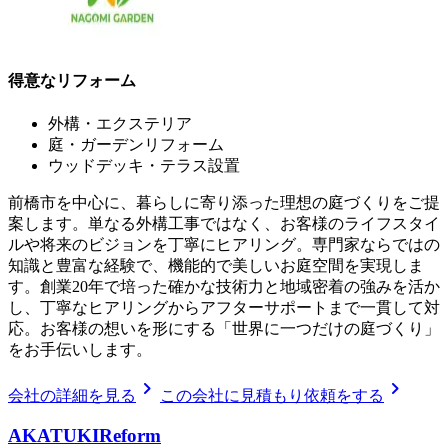
得意なリフォーム
外構・エクステリア
庭・ガーデンリフォーム
ウッドデッキ・テラス設置
前橋市を中心に、暮らしに寄り添った理想の庭づくりをご提
案します。単なる外構工事ではなく、お客様のライフスタイ
ルや将来のビジョンを丁寧にヒアリング。専門家ならではの
知識と豊富な経験で、機能的で美しいお庭空間を実現しま
す。創業20年で培った確かな技術力と地域密着の強みを活か
し、丁寧なヒアリングからアフターサポートまで一貫して対
応。お客様の想いを形にする「世界に一つだけの庭づくり」
をお手伝いします。
chevron_right
chevron_right
会社の詳細を見る
この会社に見積もり依頼をする
AKATUKIReform