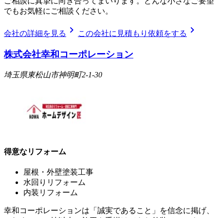
ご相談に真摯に向き合ってまいります。どんな小さなご要望
でもお気軽にご相談ください。
chevron_right
chevron_right
会社の詳細を見る
この会社に見積もり依頼をする
株式会社幸和コーポレーション
埼玉県東松山市神明町2-1-30
得意なリフォーム
屋根・外壁塗装工事
水回りリフォーム
内装リフォーム
幸和コーポレーションは「誠実であること」を信念に掲げ、