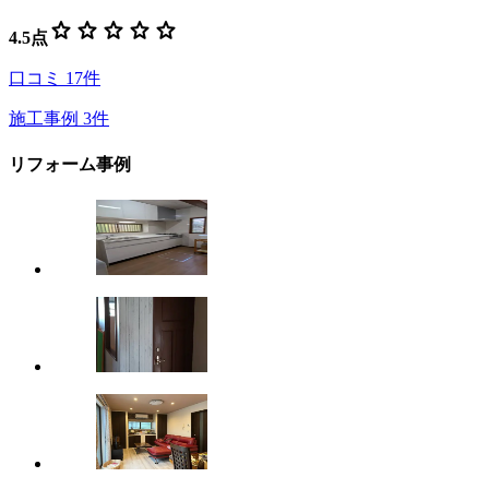
star
star
star
star
star
4.5
点
口コミ
17
件
施工事例
3
件
リフォーム事例