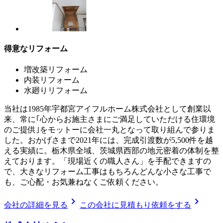
得意なリフォーム
増改築リフォーム
内装リフォーム
水廻りリフォーム
当社は1985年宇都宮アイフルホーム株式会社として創業以
来、常に｢心からお施主さまにご満足していただける住環境
のご提供｣をモットーに会社一丸となって取り組んで参りま
した。おかげさまで2021年には、完成引渡数が5,500件を越
える実績に。栃木県全域、茨城県西部の地元密着の体制を整
えております。「現場近くの職人さん」を手配できますの
で、大きなリフォーム工事はもちろんどんな小さな工事で
も、ご心配・お気兼ねなくご依頼ください。
chevron_right
chevron_right
会社の詳細を見る
この会社に見積もり依頼をする