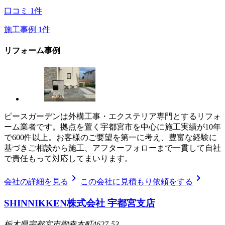
口コミ
1
件
施工事例
1
件
リフォーム事例
ピースガーデンは外構工事・エクステリア専門とするリフォ
ーム業者です。拠点を置く宇都宮市を中心に施工実績が10年
で600件以上。お客様のご要望を第一に考え、豊富な経験に
基づきご相談から施工、アフターフォローまで一貫して自社
で責任もって対応してまいります。
chevron_right
chevron_right
会社の詳細を見る
この会社に見積もり依頼をする
SHINNIKKEN株式会社 宇都宮支店
栃木県宇都宮市御幸本町4627-53