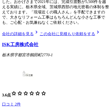
した。おかげさまで2021年には、完成引渡数が5,500件を越
える実績に。栃木県全域、茨城県西部の地元密着の体制を整
えております。「現場近くの職人さん」を手配できますの
で、大きなリフォーム工事はもちろんどんな小さな工事で
も、ご心配・お気兼ねなくご依頼ください。
chevron_right
chevron_right
会社の詳細を見る
この会社に見積もり依頼をする
ISK工房株式会社
栃木県宇都宮市鶴田町2770-1
star
star
star
star
star
star
3.6
点
口コミ
2
件