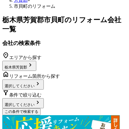
芳賀郡
»
市貝町のリフォーム
栃木県芳賀郡市貝町
のリフォーム会社
一覧
会社の検索条件
location_on
エリアから探す
chevron_right
栃木県芳賀郡
home
リフォーム箇所から探す
chevron_right
選択してください
filter_alt
条件で絞り込む
chevron_right
選択してください
この条件で検索する