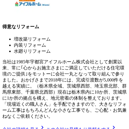
得意なリフォーム
増改築リフォーム
内装リフォーム
水廻りリフォーム
当社は1985年宇都宮アイフルホーム株式会社として創業以
来、常に｢心からお施主さまにご満足していただける住宅環
境のご提供｣をモットーに会社一丸となって取り組んで参り
ました。おかげさまで2018年には、完成引渡数が5,000件を
越える実績に。（栃木県全域、茨城県西部、埼玉県北部、群
馬県東部、千葉県北西部）現在は栃木県内に10か所、茨城県
に1か所の拠点を構え、地元密着の体制を整えております。
「現場近くの職人さん」を手配できますので、大きなリフォ
ーム工事はもちろんどんな小さな工事でも、ご心配・お気兼
ねなくご依頼ください。
chevron_right
chevron_right