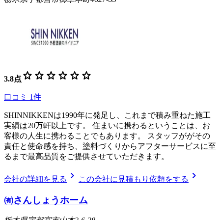
star
star
star
star
star
star
3.8
点
口コミ
1
件
SHINNIKKENは1990年に発足し、これまで積み重ねた施工
実績は20万軒以上です。 住まいに携わるということは、お
客様の人生に携わることでもあります。 スタッフががその
責任と使命感を持ち、塗料づくりからアフターサービスに至
るまで最高品質をご提供させていただきます。
chevron_right
chevron_right
会社の詳細を見る
この会社に見積もり依頼をする
㈲さんしょうホーム