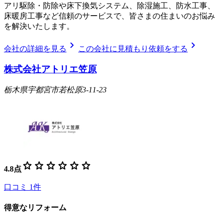
アリ駆除・防除や床下換気システム、除湿施工、防水工事、
床暖房工事など信頼のサービスで、皆さまの住まいのお悩み
を解決いたします。
chevron_right
chevron_right
会社の詳細を見る
この会社に見積もり依頼をする
株式会社アトリエ笠原
栃木県宇都宮市若松原3-11-23
star
star
star
star
star
star
4.8
点
口コミ
1
件
得意なリフォーム