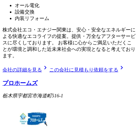
オール電化
設備交換
内装リフォーム
株式会社エコ・エナジー関東は、安心・安全なエネルギーに
よる快適なエコライフの提案。提供・万全なアフターサービ
スに尽くしております。 お客様に心からご満足いただくこ
とが環境と調和した近未来社会への実現となると考えており
ます。
chevron_right
chevron_right
会社の詳細を見る
この会社に見積もり依頼をする
プロホームズ
栃木県宇都宮市海道町516-1