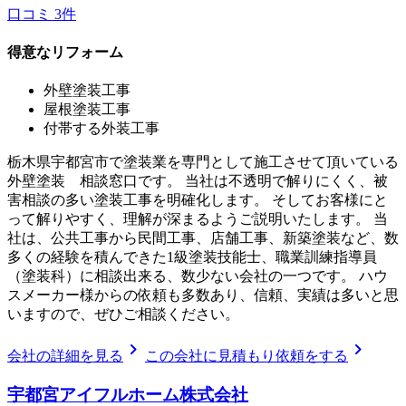
口コミ
3
件
得意なリフォーム
外壁塗装工事
屋根塗装工事
付帯する外装工事
栃木県宇都宮市で塗装業を専門として施工させて頂いている
外壁塗装 相談窓口です。 当社は不透明で解りにくく、被
害相談の多い塗装工事を明確化します。 そしてお客様にと
って解りやすく、理解が深まるようご説明いたします。 当
社は、公共工事から民間工事、店舗工事、新築塗装など、数
多くの経験を積んできた1級塗装技能士、職業訓練指導員
（塗装科）に相談出来る、数少ない会社の一つです。 ハウ
スメーカー様からの依頼も多数あり、信頼、実績は多いと思
いますので、ぜひご相談ください。
chevron_right
chevron_right
会社の詳細を見る
この会社に見積もり依頼をする
宇都宮アイフルホーム株式会社