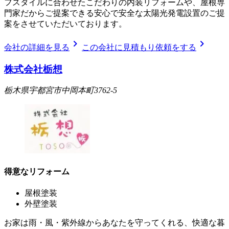
フスタイルに合わせたこだわりの内装リフォームや、屋根専
門家だからご提案できる安心で安全な太陽光発電設置のご提
案をさせていただいております。
chevron_right
chevron_right
会社の詳細を見る
この会社に見積もり依頼をする
株式会社栃想
栃木県宇都宮市中岡本町3762-5
得意なリフォーム
屋根塗装
外壁塗装
お家は雨・風・紫外線からあなたを守ってくれる、快適な暮