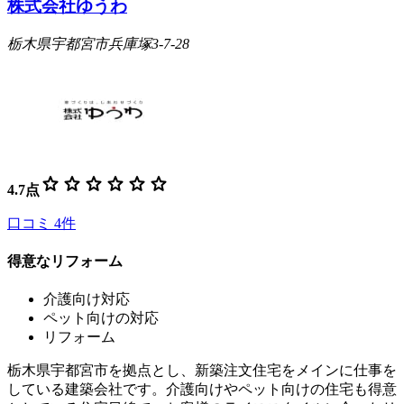
株式会社ゆうわ
栃木県宇都宮市兵庫塚3-7-28
star
star
star
star
star
star
4.7
点
口コミ
4
件
得意なリフォーム
介護向け対応
ペット向けの対応
リフォーム
栃木県宇都宮市を拠点とし、新築注文住宅をメインに仕事を
している建築会社です。介護向けやペット向けの住宅も得意