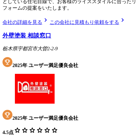
としている住宅目線で、お客様のライススタイルに合ったリ
フォームの提案をいたします。
chevron_right
chevron_right
会社の詳細を見る
この会社に見積もり依頼をする
外壁塗装 相談窓口
栃木県宇都宮市大曽2-2-9
2025
年
ユーザー満足優良会社
2025
年
ユーザー満足優良会社
star
star
star
star
star
star
4.5
点