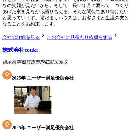
なの笑顔が見たいから。そして、長い年月に渡って、つくり
あげた家を見ながら語り合える。そんな関係であり続けたい
と思っています。陽だまりハウスは、お客さまと生涯の友と
なることをお約束します。
chevron_right
chevron_right
会社の詳細を見る
この会社に見積もり依頼をする
株式会社couki
栃木県宇都宮市西刑部町1689-5
2025
年
ユーザー満足優良会社
2025
年
ユーザー満足優良会社