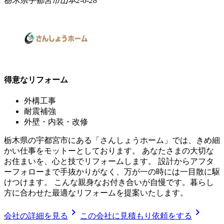
栃木県宇都宮市山本2-6-28
得意なリフォーム
外構工事
耐震補強
外壁・内装・改修
栃木県の宇都宮市にある「さんしょうホーム」では、きめ細
かい仕事をモットーとしております。 あなたさまの大切な
お住まいを、心と技でリフォームします。 設計からアフタ
ーフォローまで手抜かりがなく、万が一の時には一目散に駆
けつけます。 こんな親身なお付き合いが自慢です。暮らし
方に合わせた最適なリフォームを提案いたします。
chevron_right
chevron_right
会社の詳細を見る
この会社に見積もり依頼をする