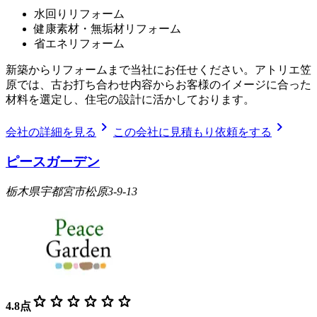
水回りリフォーム
健康素材・無垢材リフォーム
省エネリフォーム
新築からリフォームまで当社にお任せください。アトリエ笠
原では、古お打ち合わせ内容からお客様のイメージに合った
材料を選定し、住宅の設計に活かしております。
chevron_right
chevron_right
会社の詳細を見る
この会社に見積もり依頼をする
ピースガーデン
栃木県宇都宮市松原3-9-13
star
star
star
star
star
star
4.8
点