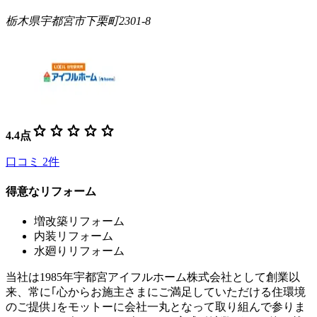
栃木県宇都宮市下栗町2301-8
star
star
star
star
star
4.4
点
口コミ
2
件
得意なリフォーム
増改築リフォーム
内装リフォーム
水廻りリフォーム
当社は1985年宇都宮アイフルホーム株式会社として創業以
来、常に｢心からお施主さまにご満足していただける住環境
のご提供｣をモットーに会社一丸となって取り組んで参りま