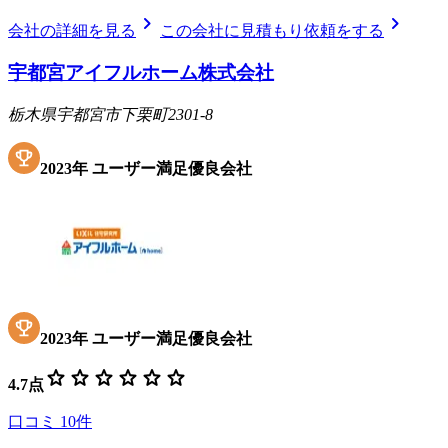
chevron_right
chevron_right
会社の詳細を見る
この会社に見積もり依頼をする
宇都宮アイフルホーム株式会社
栃木県宇都宮市下栗町2301-8
2023
年
ユーザー満足優良会社
2023
年
ユーザー満足優良会社
star
star
star
star
star
star
4.7
点
口コミ
10
件