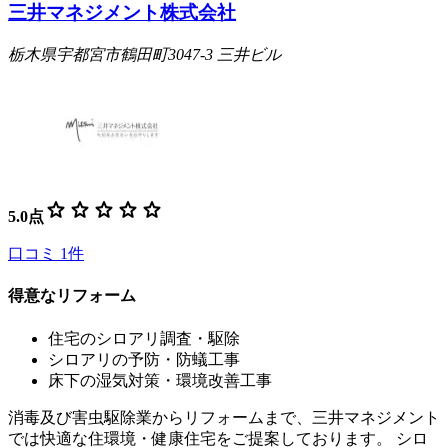
三井マネジメント株式会社
栃木県宇都宮市鶴田町3047-3 三井ビル
star
star
star
star
star
5.0
点
口コミ
1
件
得意なリフォーム
住宅のシロアリ調査・駆除
シロアリの予防・防蟻工事
床下の湿気対策・環境改善工事
消毒及び害虫駆除業からリフォームまで、三井マネジメント
では快適な住環境・健康住宅をご提案しております。 シロ