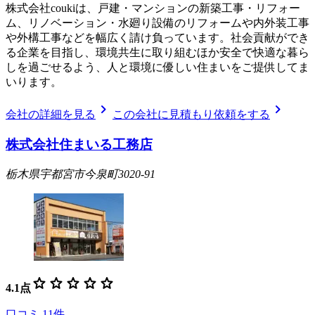
株式会社coukiは、戸建・マンションの新築工事・リフォー
ム、リノベーション・水廻り設備のリフォームや内外装工事
や外構工事などを幅広く請け負っています。社会貢献ができ
る企業を目指し、環境共生に取り組むほか安全で快適な暮ら
しを過ごせるよう、人と環境に優しい住まいをご提供してま
いります。
chevron_right
chevron_right
会社の詳細を見る
この会社に見積もり依頼をする
株式会社住まいる工務店
栃木県宇都宮市今泉町3020-91
star
star
star
star
star
4.1
点
口コミ
11
件