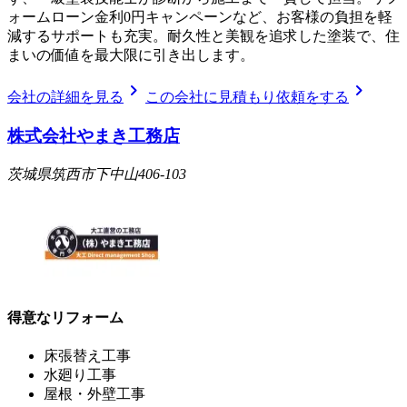
ォームローン金利0円キャンペーンなど、お客様の負担を軽
減するサポートも充実。耐久性と美観を追求した塗装で、住
まいの価値を最大限に引き出します。
chevron_right
chevron_right
会社の詳細を見る
この会社に見積もり依頼をする
株式会社やまき工務店
茨城県筑西市下中山406-103
得意なリフォーム
床張替え工事
水廻り工事
屋根・外壁工事