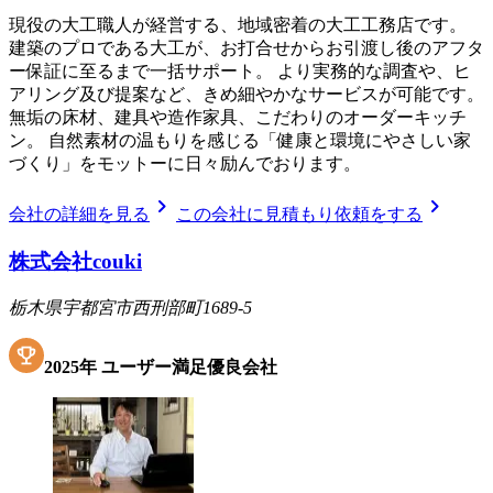
現役の大工職人が経営する、地域密着の大工工務店です。
建築のプロである大工が、お打合せからお引渡し後のアフタ
ー保証に至るまで一括サポート。 より実務的な調査や、ヒ
アリング及び提案など、きめ細やかなサービスが可能です。
無垢の床材、建具や造作家具、こだわりのオーダーキッチ
ン。 自然素材の温もりを感じる「健康と環境にやさしい家
づくり」をモットーに日々励んでおります。
chevron_right
chevron_right
会社の詳細を見る
この会社に見積もり依頼をする
株式会社couki
栃木県宇都宮市西刑部町1689-5
2025
年
ユーザー満足優良会社