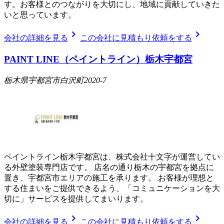
す。お客様とのつながりを大切にし、地域に貢献していきた
いと思っています。
chevron_right
chevron_right
会社の詳細を見る
この会社に見積もり依頼をする
PAINT LINE（ペイントライン）栃木宇都宮
栃木県宇都宮市白沢町2020-7
ペイントライン栃木宇都宮は、株式会社十文字が運営してい
る外壁塗装専門店です。 店名の通り栃木の宇都宮を拠点に
置き、宇都宮市エリアの施工を承ります。 お客様が理想と
する住まいをご提供できるよう、「コミュニケーションを大
切に」サービスを提供してまいります。
chevron_right
chevron_right
会社の詳細を見る
この会社に見積もり依頼をする