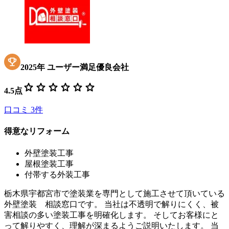
2025
年
ユーザー満足優良会社
star
star
star
star
star
star
4.5
点
口コミ
3
件
得意なリフォーム
外壁塗装工事
屋根塗装工事
付帯する外装工事
栃木県宇都宮市で塗装業を専門として施工させて頂いている
外壁塗装 相談窓口です。 当社は不透明で解りにくく、被
害相談の多い塗装工事を明確化します。 そしてお客様にと
って解りやすく、理解が深まるようご説明いたします。 当