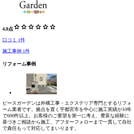
star
star
star
star
star
star
4.8
点
口コミ
1
件
施工事例
1
件
リフォーム事例
ピースガーデンは外構工事・エクステリア専門とするリフォ
ーム業者です。拠点を置く宇都宮市を中心に施工実績が10年
で600件以上。お客様のご要望を第一に考え、豊富な経験に
基づきご相談から施工、アフターフォローまで一貫して自社
で責任もって対応してまいります。