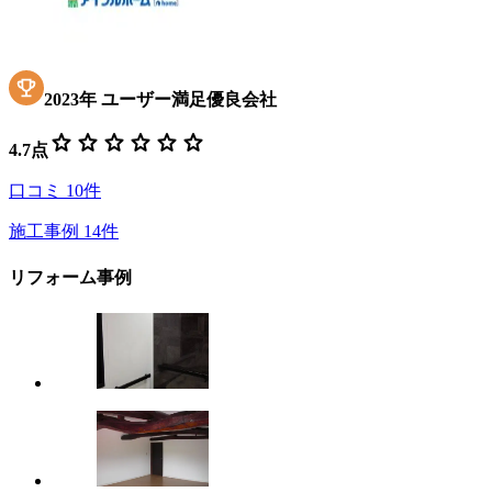
2023
年
ユーザー満足優良会社
star
star
star
star
star
star
4.7
点
口コミ
10
件
施工事例
14
件
リフォーム事例