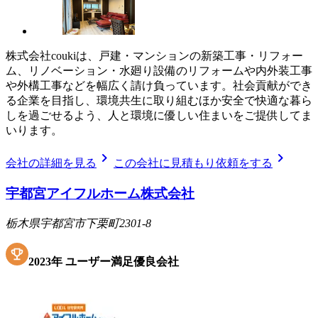
株式会社coukiは、戸建・マンションの新築工事・リフォー
ム、リノベーション・水廻り設備のリフォームや内外装工事
や外構工事などを幅広く請け負っています。社会貢献ができ
る企業を目指し、環境共生に取り組むほか安全で快適な暮ら
しを過ごせるよう、人と環境に優しい住まいをご提供してま
いります。
chevron_right
chevron_right
会社の詳細を見る
この会社に見積もり依頼をする
宇都宮アイフルホーム株式会社
栃木県宇都宮市下栗町2301-8
2023
年
ユーザー満足優良会社