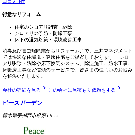
口コミ
1
件
得意なリフォーム
住宅のシロアリ調査・駆除
シロアリの予防・防蟻工事
床下の湿気対策・環境改善工事
消毒及び害虫駆除業からリフォームまで、三井マネジメント
では快適な住環境・健康住宅をご提案しております。 シロ
アリ駆除・防除や床下換気システム、除湿施工、防水工事、
床暖房工事など信頼のサービスで、皆さまの住まいのお悩み
を解決いたします。
chevron_right
chevron_right
会社の詳細を見る
この会社に見積もり依頼をする
ピースガーデン
栃木県宇都宮市松原3-9-13