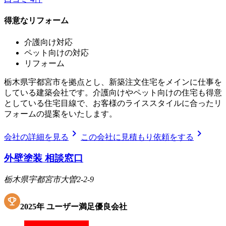
得意なリフォーム
介護向け対応
ペット向けの対応
リフォーム
栃木県宇都宮市を拠点とし、新築注文住宅をメインに仕事を
している建築会社です。介護向けやペット向けの住宅も得意
としている住宅目線で、お客様のライススタイルに合ったリ
フォームの提案をいたします。
chevron_right
chevron_right
会社の詳細を見る
この会社に見積もり依頼をする
外壁塗装 相談窓口
栃木県宇都宮市大曽2-2-9
2025
年
ユーザー満足優良会社