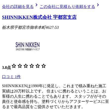
chevron_right
chevron_right
会社の詳細を見る
この会社に見積もり依頼をする
SHINNIKKEN株式会社 宇都宮支店
栃木県宇都宮市御幸本町4627-53
star
star
star
star
star
star
3.8
点
口コミ
1
件
SHINNIKKENは1990年に発足し、これまで積み重ねた施工
実績は20万軒以上です。 住まいに携わるということは、お
客様の人生に携わることでもあります。 スタッフががその
責任と使命感を持ち、塗料づくりからアフターサービスに至
るまで最高品質をご提供させていただきます。