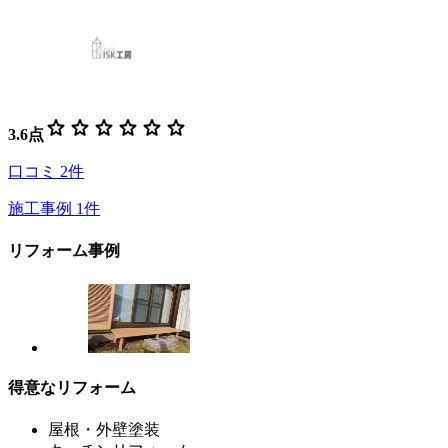
star
star
star
star
star
star
3.6
点
口コミ
2
件
施工事例
1
件
リフォーム事例
得意なリフォーム
屋根・外壁塗装