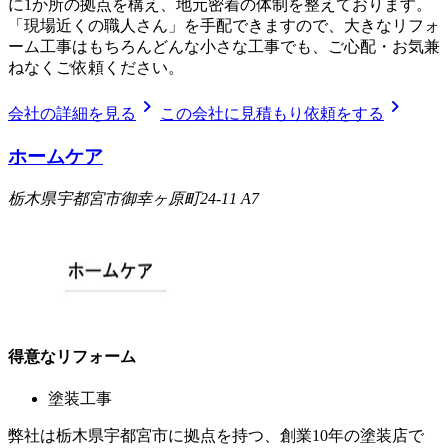
に1か所の拠点を構え、地元密着の体制を整えております。
「現場近くの職人さん」を手配できますので、大きなリフォ
ーム工事はもちろんどんな小さな工事でも、ご心配・お気兼
ねなくご依頼ください。
chevron_right
chevron_right
会社の詳細を見る
この会社に見積もり依頼をする
ホームケア
栃木県宇都宮市御幸ヶ原町24-11 A7
得意なリフォーム
塗装工事
弊社は栃木県宇都宮市に拠点を持つ、創業10年の塗装店で