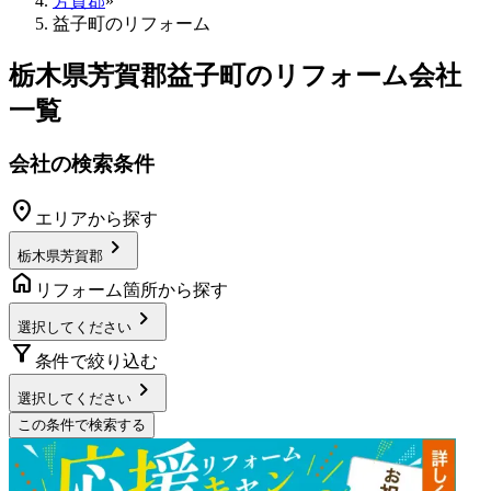
芳賀郡
»
益子町のリフォーム
栃木県芳賀郡益子町
のリフォーム会社
一覧
会社の検索条件
location_on
エリアから探す
chevron_right
栃木県芳賀郡
home
リフォーム箇所から探す
chevron_right
選択してください
filter_alt
条件で絞り込む
chevron_right
選択してください
この条件で検索する