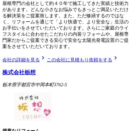
屋根専門の会社として約４０年で施工してきた実績と技術力
があります。どんな小さなお悩みでもきっとご満足いただけ
る解決策をご提案致します。また、ただ修繕するのではな
く、リフォームを通じて「より快適で、より安全な」生活の
お手伝いをさせていただいております。さらにご家庭のライ
フスタイルに合わせたこだわりの内装リフォームや、屋根専
門家だからご提案できる安心で安全な太陽光発電設置のご提
案をさせていただいております。
chevron_right
chevron_right
会社の詳細を見る
この会社に見積もり依頼をする
株式会社栃想
栃木県宇都宮市中岡本町3762-5
得意なリフォーム