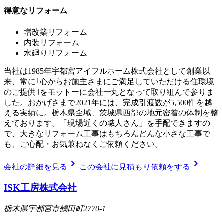
得意なリフォーム
増改築リフォーム
内装リフォーム
水廻りリフォーム
当社は1985年宇都宮アイフルホーム株式会社として創業以
来、常に｢心からお施主さまにご満足していただける住環境
のご提供｣をモットーに会社一丸となって取り組んで参りま
した。おかげさまで2021年には、完成引渡数が5,500件を越
える実績に。栃木県全域、茨城県西部の地元密着の体制を整
えております。「現場近くの職人さん」を手配できますの
で、大きなリフォーム工事はもちろんどんな小さな工事で
も、ご心配・お気兼ねなくご依頼ください。
chevron_right
chevron_right
会社の詳細を見る
この会社に見積もり依頼をする
ISK工房株式会社
栃木県宇都宮市鶴田町2770-1