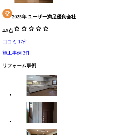
2025
年
ユーザー満足優良会社
star
star
star
star
star
4.5
点
口コミ
17
件
施工事例
3
件
リフォーム事例