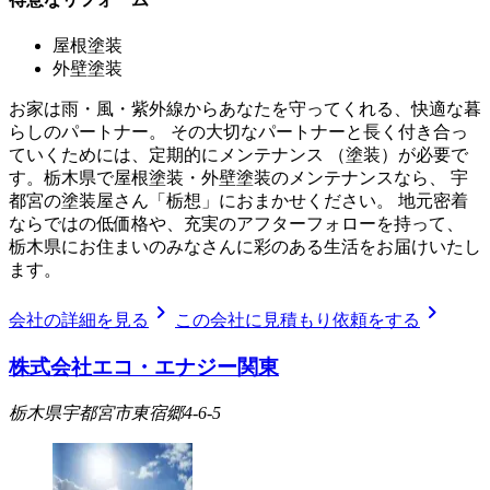
屋根塗装
外壁塗装
お家は雨・風・紫外線からあなたを守ってくれる、快適な暮
らしのパートナー。 その大切なパートナーと長く付き合っ
ていくためには、定期的にメンテナンス （塗装）が必要で
す。栃木県で屋根塗装・外壁塗装のメンテナンスなら、 宇
都宮の塗装屋さん「栃想」におまかせください。 地元密着
ならではの低価格や、充実のアフターフォローを持って、
栃木県にお住まいのみなさんに彩のある生活をお届けいたし
ます。
chevron_right
chevron_right
会社の詳細を見る
この会社に見積もり依頼をする
株式会社エコ・エナジー関東
栃木県宇都宮市東宿郷4-6-5