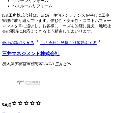
キッチンリフォーム
バスルームリフォーム
ISK工房株式会社は、店舗・住宅メンテナンスを中心に工事
管理に取り組んでいます。信頼性・安全性・コストパフォー
マンスを常に追求し、お客様にニーズを的確に捉え、地域社
会の要請にお応えできるよう精進してまいります。
chevron_right
chevron_right
会社の詳細を見る
この会社に見積もり依頼をする
三井マネジメント株式会社
栃木県宇都宮市鶴田町3047-3 三井ビル
star
star
star
star
star
5.0
点