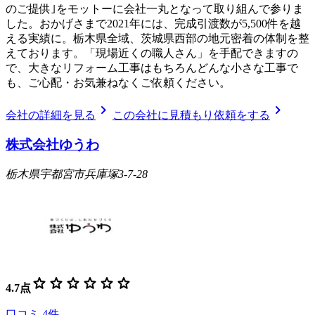
のご提供｣をモットーに会社一丸となって取り組んで参りま
した。おかげさまで2021年には、完成引渡数が5,500件を越
える実績に。栃木県全域、茨城県西部の地元密着の体制を整
えております。「現場近くの職人さん」を手配できますの
で、大きなリフォーム工事はもちろんどんな小さな工事で
も、ご心配・お気兼ねなくご依頼ください。
chevron_right
chevron_right
会社の詳細を見る
この会社に見積もり依頼をする
株式会社ゆうわ
栃木県宇都宮市兵庫塚3-7-28
star
star
star
star
star
star
4.7
点
口コミ
4
件