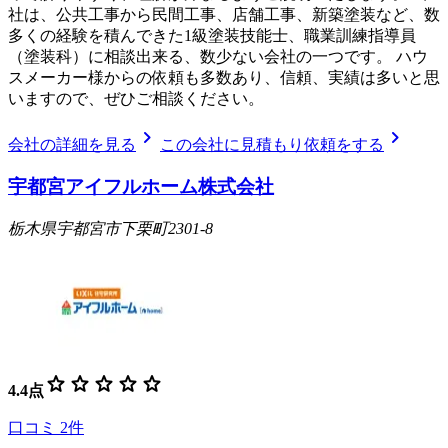
社は、公共工事から民間工事、店舗工事、新築塗装など、数
多くの経験を積んできた1級塗装技能士、職業訓練指導員
（塗装科）に相談出来る、数少ない会社の一つです。 ハウ
スメーカー様からの依頼も多数あり、信頼、実績は多いと思
いますので、ぜひご相談ください。
chevron_right
chevron_right
会社の詳細を見る
この会社に見積もり依頼をする
宇都宮アイフルホーム株式会社
栃木県宇都宮市下栗町2301-8
star
star
star
star
star
4.4
点
口コミ
2
件