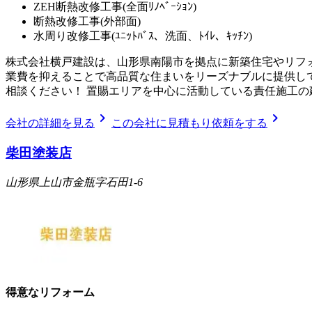
ZEH断熱改修工事(全面ﾘﾉﾍﾞｰｼｮﾝ)
断熱改修工事(外部面)
水周り改修工事(ﾕﾆｯﾄﾊﾞｽ、洗面、ﾄｲﾚ、ｷｯﾁﾝ)
株式会社横戸建設は、山形県南陽市を拠点に新築住宅やリフ
業費を抑えることで高品質な住まいをリーズナブルに提供し
相談ください！ 置賜エリアを中心に活動している責任施工の
chevron_right
chevron_right
会社の詳細を見る
この会社に見積もり依頼をする
柴田塗装店
山形県上山市金瓶字石田1-6
得意なリフォーム