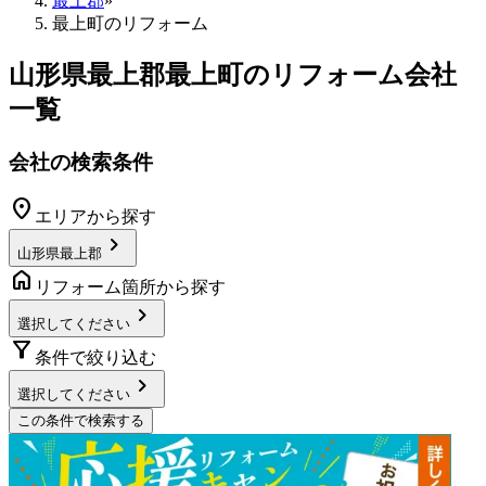
最上郡
»
最上町のリフォーム
山形県最上郡最上町
のリフォーム会社
一覧
会社の検索条件
location_on
エリアから探す
chevron_right
山形県最上郡
home
リフォーム箇所から探す
chevron_right
選択してください
filter_alt
条件で絞り込む
chevron_right
選択してください
この条件で検索する