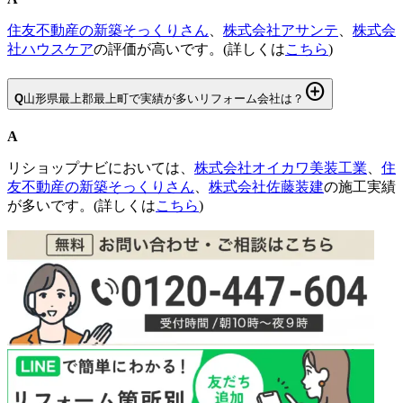
住友不動産の新築そっくりさん
、
株式会社アサンテ
、
株式会
社ハウスケア
の評価が高いです。(詳しくは
こちら
)
add_circle
Q
山形県最上郡最上町で実績が多いリフォーム会社は？
A
リショップナビにおいては、
株式会社オイカワ美装工業
、
住
友不動産の新築そっくりさん
、
株式会社佐藤装建
の施工実績
が多いです。(詳しくは
こちら
)