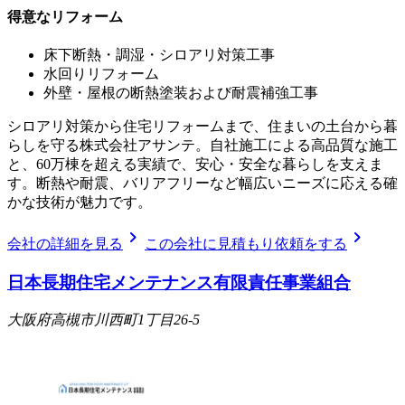
得意なリフォーム
床下断熱・調湿・シロアリ対策工事
水回りリフォーム
外壁・屋根の断熱塗装および耐震補強工事
シロアリ対策から住宅リフォームまで、住まいの土台から暮
らしを守る株式会社アサンテ。自社施工による高品質な施工
と、60万棟を超える実績で、安心・安全な暮らしを支えま
す。断熱や耐震、バリアフリーなど幅広いニーズに応える確
かな技術が魅力です。
chevron_right
chevron_right
会社の詳細を見る
この会社に見積もり依頼をする
日本長期住宅メンテナンス有限責任事業組合
大阪府高槻市川西町1丁目26-5