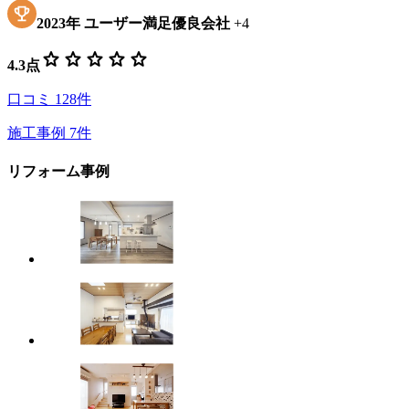
2023
年
ユーザー満足優良会社
+
4
star
star
star
star
star
4.3
点
口コミ
128
件
施工事例
7
件
リフォーム事例