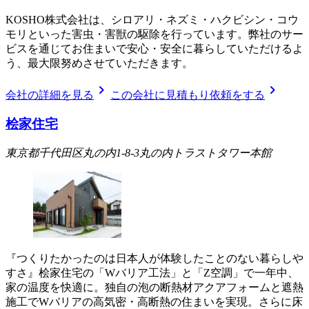
KOSHO株式会社は、シロアリ・ネズミ・ハクビシン・コウ
モリといった害虫・害獣の駆除を行っています。弊社のサー
ビスを通じてお住まいで安心・安全に暮らしていただけるよ
う、最大限努めさせていただきます。
chevron_right
chevron_right
会社の詳細を見る
この会社に見積もり依頼をする
桧家住宅
東京都千代田区丸の内1-8-3丸の内トラストタワー本館
『つくりたかったのは日本人が体験したことのない暮らしや
すさ』桧家住宅の「Wバリア工法」と「Z空調」で一年中、
家の温度を快適に。独自の泡の断熱材アクアフォームと遮熱
施工でWバリアの高気密・高断熱の住まいを実現。さらに床