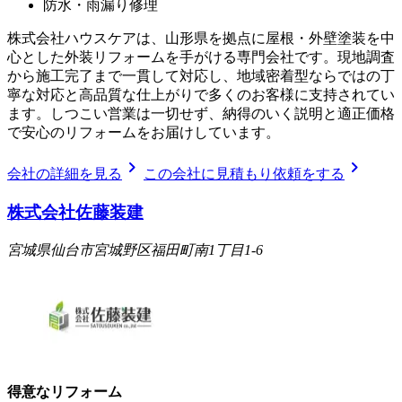
防水・雨漏り修理
株式会社ハウスケアは、山形県を拠点に屋根・外壁塗装を中
心とした外装リフォームを手がける専門会社です。現地調査
から施工完了まで一貫して対応し、地域密着型ならではの丁
寧な対応と高品質な仕上がりで多くのお客様に支持されてい
ます。しつこい営業は一切せず、納得のいく説明と適正価格
で安心のリフォームをお届けしています。
chevron_right
chevron_right
会社の詳細を見る
この会社に見積もり依頼をする
株式会社佐藤装建
宮城県仙台市宮城野区福田町南1丁目1-6
得意なリフォーム