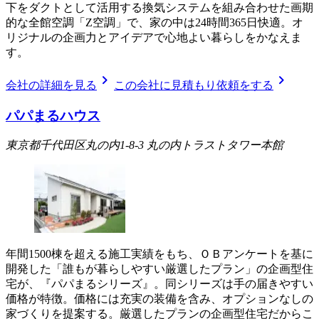
下をダクトとして活用する換気システムを組み合わせた画期
的な全館空調「Z空調」で、家の中は24時間365日快適。オ
リジナルの企画力とアイデアで心地よい暮らしをかなえま
す。
chevron_right
chevron_right
会社の詳細を見る
この会社に見積もり依頼をする
パパまるハウス
東京都千代田区丸の内1-8-3 丸の内トラストタワー本館
年間1500棟を超える施工実績をもち、ＯＢアンケートを基に
開発した「誰もが暮らしやすい厳選したプラン」の企画型住
宅が、『パパまるシリーズ』。同シリーズは手の届きやすい
価格が特徴。価格には充実の装備を含み、オプションなしの
家づくりを提案する。厳選したプランの企画型住宅だからこ