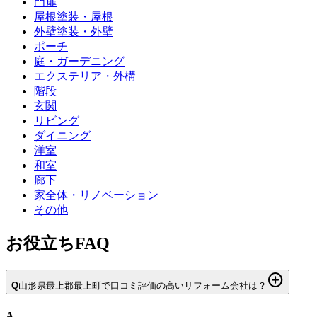
門扉
屋根塗装・屋根
外壁塗装・外壁
ポーチ
庭・ガーデニング
エクステリア・外構
階段
玄関
リビング
ダイニング
洋室
和室
廊下
家全体・リノベーション
その他
お役立ちFAQ
add_circle
Q
山形県最上郡最上町で口コミ評価の高いリフォーム会社は？
A