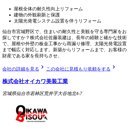
屋根全体の耐久性向上リフォーム
建物の外観刷新と保護
太陽光発電システム設置を伴うリフォーム
仙台市宮城野区で、住まいの耐久性と美観を守る専門家をお
探しですか？株式会社佐藤装建は、長年の経験と確かな技術
で、屋根や外壁の板金工事から雨漏り修理、太陽光発電設置
まで幅広く対応します。新築からリフォームまで、お客様の
財産である家を長持ちさせ、
chevron_right
chevron_right
会社の詳細を見る
この会社に見積もり依頼をする
株式会社オイカワ美装工業
宮城県仙台市若林区荒井字大谷地北4-7