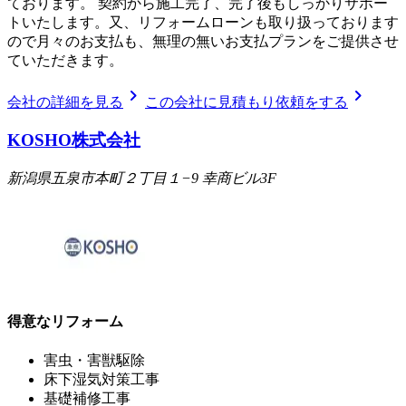
ております。 契約から施工完了、完了後もしっかりサポー
トいたします。又、リフォームローンも取り扱っております
ので月々のお支払も、無理の無いお支払プランをご提供させ
ていただきます。
chevron_right
chevron_right
会社の詳細を見る
この会社に見積もり依頼をする
KOSHO株式会社
新潟県五泉市本町２丁目１−9 幸商ビル3F
得意なリフォーム
害虫・害獣駆除
床下湿気対策工事
基礎補修工事