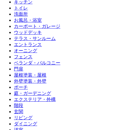
キッチン
トイレ
洗面所
お風呂・浴室
カーポート・ガレージ
ウッドデッキ
テラス・サンルーム
エントランス
オーニング
フェンス
ベランダ・バルコニー
門扉
屋根塗装・屋根
外壁塗装・外壁
ポーチ
庭・ガーデニング
エクステリア・外構
階段
玄関
リビング
ダイニング
洋室