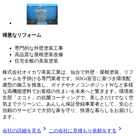
得意なリフォーム
専門的な外壁塗装工事
高品質な屋根塗装改修
住宅全般の美装塗装
株式会社オイカワ美装工業は、仙台で外壁・屋根塗装、リフ
ォームを手掛ける専門業者です。SDGs宣言に基づき環境配
慮型の施工を推進し、ガイナやナノコンポジットWなど多様
な高機能塗料でお客様の住まいを未来へと繋ぎます。環境衛
生部「エコト」の抗菌コーティングで、美しさだけでなく空
気までクリーンに。あんしん保証登録事業者として、安心と
信頼のサービスで大切な家を守り、快適な暮らしをお届けし
ます。
chevron_right
chevron_right
会社の詳細を見る
この会社に見積もり依頼をする