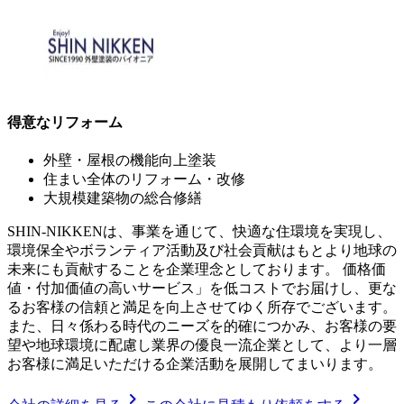
得意なリフォーム
外壁・屋根の機能向上塗装
住まい全体のリフォーム・改修
大規模建築物の総合修繕
SHIN-NIKKENは、事業を通じて、快適な住環境を実現し、
環境保全やボランティア活動及び社会貢献はもとより地球の
未来にも貢献することを企業理念としております。 価格価
値・付加価値の高いサービス」を低コストでお届けし、更な
るお客様の信頼と満足を向上させてゆく所存でございます。
また、日々係わる時代のニーズを的確につかみ、お客様の要
望や地球環境に配慮し業界の優良一流企業として、より一層
お客様に満足いただける企業活動を展開してまいります。
chevron_right
chevron_right