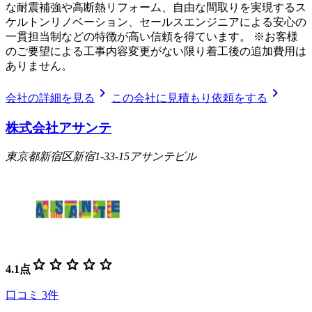
な耐震補強や高断熱リフォーム、自由な間取りを実現するス
ケルトンリノベーション、セールスエンジニアによる安心の
一貫担当制などの特徴が高い信頼を得ています。 ※お客様
のご要望による工事内容変更がない限り着工後の追加費用は
ありません。
chevron_right
chevron_right
会社の詳細を見る
この会社に見積もり依頼をする
株式会社アサンテ
東京都新宿区新宿1-33-15アサンテビル
star
star
star
star
star
4.1
点
口コミ
3
件