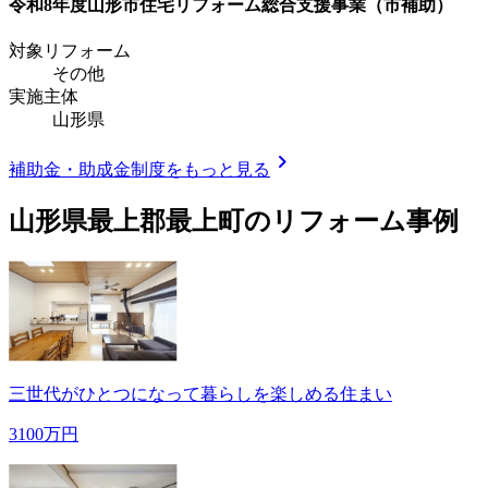
令和8年度山形市住宅リフォーム総合支援事業（市補助）
対象リフォーム
その他
実施主体
山形県
chevron_right
補助金・助成金制度をもっと見る
山形県最上郡最上町
のリフォーム事例
三世代がひとつになって暮らしを楽しめる住まい
3100万円