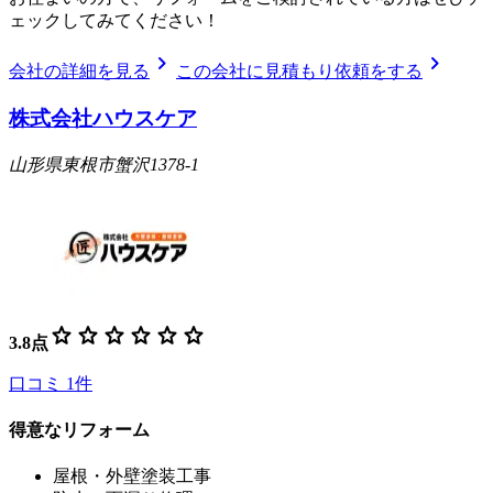
ェックしてみてください！
chevron_right
chevron_right
会社の詳細を見る
この会社に見積もり依頼をする
株式会社ハウスケア
山形県東根市蟹沢1378-1
star
star
star
star
star
star
3.8
点
口コミ
1
件
得意なリフォーム
屋根・外壁塗装工事