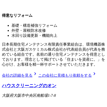
得意なリフォーム
基礎・構造補強リフォーム
外壁・屋根防水改修
水回り設備更新・機能向上
日本長期住宅メンテナンス有限責任事業組合は、環境機器株
式会社と大阪ガスケミカル株式会社が代表組合員が代表を務
めている組合です。名前の通り住宅メンテナンスを得意とし
ております。理念として掲げている「住まいを資産に。」を
心がけ、お客様を精一杯サポートさせていただきます。
chevron_right
chevron_right
会社の詳細を見る
この会社に見積もり依頼をする
ハウスクリーニングのオン
大阪府大阪市中央区南船場1-7-8