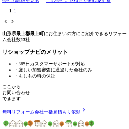
会社の詳細を見る
この会社に見積もり依頼をする
1
chevron_left
chevron_right
山形県最上郡最上町
に
お住まいの方にご紹介できる
リフォー
ム会社数
13
社
リショップナビの
メ
リ
ッ
ト
・365日カスタマーサポートが対応
・厳しい加盟審査に通過した会社のみ
・もしもの時の保証
ここから
お問い合わせ
できます
chevron_right
無料
リフォーム会社一括見積もり依頼