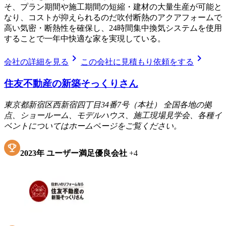
そ、プラン期間や施工期間の短縮・建材の大量生産が可能と
なり、コストが抑えられるのだ吹付断熱のアクアフォームで
高い気密・断熱性を確保し、24時間集中換気システムを使用
することで一年中快適な家を実現している。
chevron_right
chevron_right
会社の詳細を見る
この会社に見積もり依頼をする
住友不動産の新築そっくりさん
東京都新宿区西新宿四丁目34番7号（本社） 全国各地の拠
点、ショールーム、モデルハウス、施工現場見学会、各種イ
ベントについてはホームページをご覧ください。
2023
年
ユーザー満足優良会社
+
4