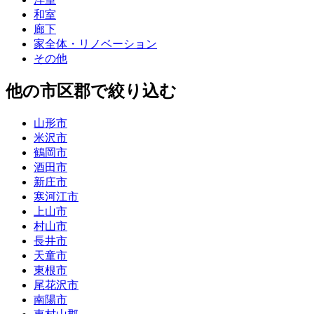
和室
廊下
家全体・リノベーション
その他
他の市区郡で絞り込む
山形市
米沢市
鶴岡市
酒田市
新庄市
寒河江市
上山市
村山市
長井市
天童市
東根市
尾花沢市
南陽市