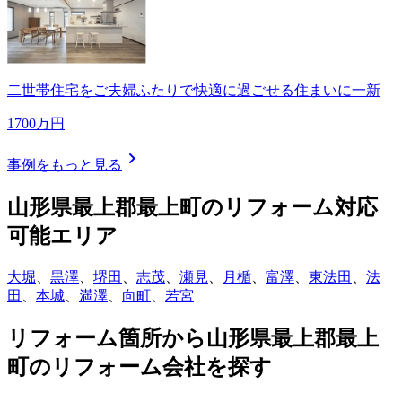
二世帯住宅をご夫婦ふたりで快適に過ごせる住まいに一新
1700万円
chevron_right
事例をもっと見る
山形県最上郡最上町
のリフォーム対応
可能エリア
大堀
、
黒澤
、
堺田
、
志茂
、
瀬見
、
月楯
、
富澤
、
東法田
、
法
田
、
本城
、
満澤
、
向町
、
若宮
リフォーム箇所から
山形県最上郡最上
町
のリフォーム会社を探す