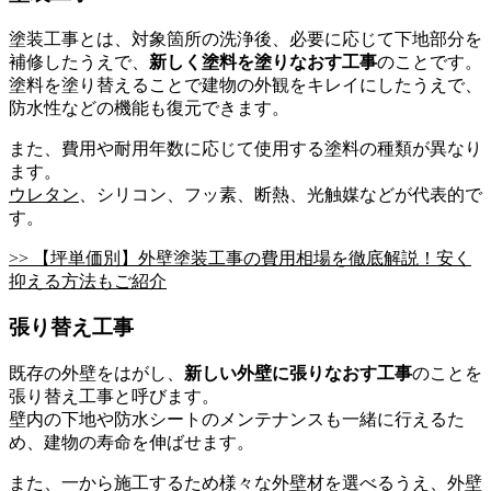
塗装工事とは、対象箇所の洗浄後、必要に応じて下地部分を
補修したうえで、
新しく塗料を塗りなおす工事
のことです。
塗料を塗り替えることで建物の外観をキレイにしたうえで、
防水性などの機能も復元できます。
また、費用や耐用年数に応じて使用する塗料の種類が異なり
ます。
ウレタン
、シリコン、フッ素、断熱、光触媒などが代表的で
す。
>> 【坪単価別】外壁塗装工事の費用相場を徹底解説！安く
抑える方法もご紹介
張り替え工事
既存の外壁をはがし、
新しい外壁に張りなおす工事
のことを
張り替え工事と呼びます。
壁内の下地や防水シートのメンテナンスも一緒に行えるた
め、建物の寿命を伸ばせます。
また、一から施工するため様々な外壁材を選べるうえ、外壁