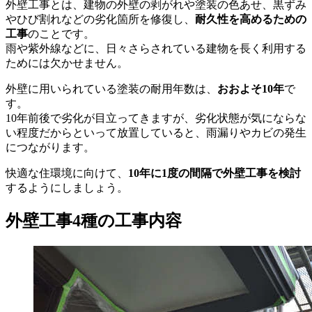
外壁工事とは、建物の外壁の剥がれや塗装の色あせ、黒ずみ
やひび割れなどの劣化箇所を修復し、
耐久性を高めるための
工事
のことです。
雨や紫外線などに、日々さらされている建物を長く利用する
ためには欠かせません。
外壁に用いられている塗装の耐用年数は、
おおよそ10年
で
す。
10年前後で劣化が目立ってきますが、劣化状態が気にならな
い程度だからといって放置していると、雨漏りやカビの発生
につながります。
快適な住環境に向けて、
10年に1度の間隔で外壁工事を検討
するようにしましょう。
外壁工事4種の工事内容