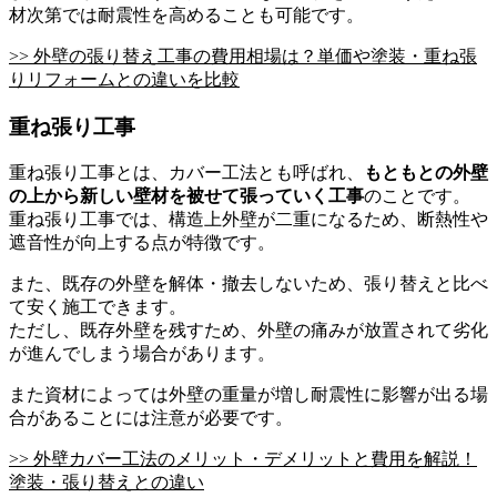
材次第では耐震性を高めることも可能です。
>> 外壁の張り替え工事の費用相場は？単価や塗装・重ね張
りリフォームとの違いを比較
重ね張り工事
重ね張り工事とは、カバー工法とも呼ばれ、
もともとの外壁
の上から新しい壁材を被せて張っていく工事
のことです。
重ね張り工事では、構造上外壁が二重になるため、断熱性や
遮音性が向上する点が特徴です。
また、既存の外壁を解体・撤去しないため、張り替えと比べ
て安く施工できます。
ただし、既存外壁を残すため、外壁の痛みが放置されて劣化
が進んでしまう場合があります。
また資材によっては外壁の重量が増し耐震性に影響が出る場
合があることには注意が必要です。
>> 外壁カバー工法のメリット・デメリットと費用を解説！
塗装・張り替えとの違い