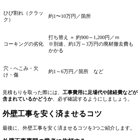
ひび割れ（クラッ
約1〜10万円／箇所
ク）
打ち替え ＝ 約900～1,200円／ｍ
コーキングの劣化
※別途、約1万～3万円の廃材撤去費も
かかる
穴・へこみ・欠
約1～6万円／箇所 など
け・傷
見積もりを取った際には、
工事費用に足場代や諸経費などが
含まれているかどうか
、必ず確認するようにしましょう。
外壁工事を安く済ませるコツ
最後に、外壁工事を安く済ませるコツを3つご紹介します。