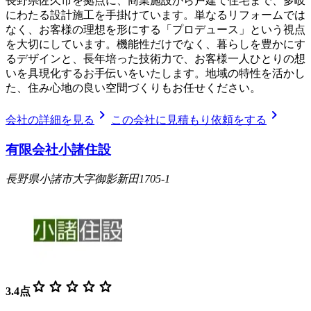
長野県佐久市を拠点に、商業施設から戸建て住宅まで、多岐
にわたる設計施工を手掛けています。単なるリフォームでは
なく、お客様の理想を形にする「プロデュース」という視点
を大切にしています。機能性だけでなく、暮らしを豊かにす
るデザインと、長年培った技術力で、お客様一人ひとりの想
いを具現化するお手伝いをいたします。地域の特性を活かし
た、住み心地の良い空間づくりもお任せください。
chevron_right
chevron_right
会社の詳細を見る
この会社に見積もり依頼をする
有限会社小諸住設
長野県小諸市大字御影新田1705-1
star
star
star
star
star
3.4
点