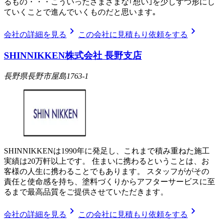
るもの・・・こういったさまざまな｢想い｣を少しずつ形にし
ていくことで進んでいくものだと思います｡
chevron_right
chevron_right
会社の詳細を見る
この会社に見積もり依頼をする
SHINNIKKEN株式会社 長野支店
長野県長野市屋島1763-1
SHINNIKKENは1990年に発足し、これまで積み重ねた施工
実績は20万軒以上です。 住まいに携わるということは、お
客様の人生に携わることでもあります。 スタッフががその
責任と使命感を持ち、塗料づくりからアフターサービスに至
るまで最高品質をご提供させていただきます。
chevron_right
chevron_right
会社の詳細を見る
この会社に見積もり依頼をする