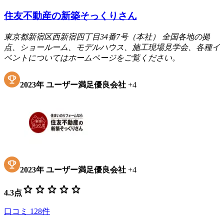
住友不動産の新築そっくりさん
東京都新宿区西新宿四丁目34番7号（本社） 全国各地の拠
点、ショールーム、モデルハウス、施工現場見学会、各種イ
ベントについてはホームページをご覧ください。
2023
年
ユーザー満足優良会社
+
4
2023
年
ユーザー満足優良会社
+
4
star
star
star
star
star
4.3
点
口コミ
128
件