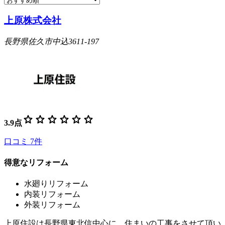
上原株式会社
長野県佐久市中込3611-197
star
star
star
star
star
star
3.9
点
口コミ
7
件
得意なリフォーム
水廻りリフォーム
内装リフォーム
外装リフォーム
上原住設は長野県東北信中心に、住まいの工事をさせて頂い