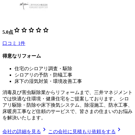
star
star
star
star
star
5.0
点
口コミ
1
件
得意なリフォーム
住宅のシロアリ調査・駆除
シロアリの予防・防蟻工事
床下の湿気対策・環境改善工事
消毒及び害虫駆除業からリフォームまで、三井マネジメント
では快適な住環境・健康住宅をご提案しております。 シロ
アリ駆除・防除や床下換気システム、除湿施工、防水工事、
床暖房工事など信頼のサービスで、皆さまの住まいのお悩み
を解決いたします。
chevron_right
chevron_right
会社の詳細を見る
この会社に見積もり依頼をする