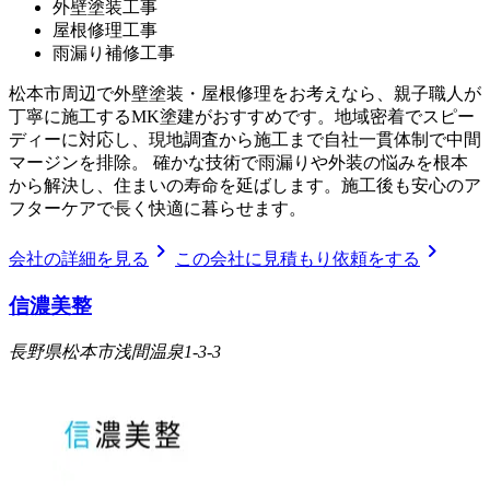
外壁塗装工事
屋根修理工事
雨漏り補修工事
松本市周辺で外壁塗装・屋根修理をお考えなら、親子職人が
丁寧に施工するMK塗建がおすすめです。地域密着でスピー
ディーに対応し、現地調査から施工まで自社一貫体制で中間
マージンを排除。 確かな技術で雨漏りや外装の悩みを根本
から解決し、住まいの寿命を延ばします。施工後も安心のア
フターケアで長く快適に暮らせます。
chevron_right
chevron_right
会社の詳細を見る
この会社に見積もり依頼をする
信濃美整
長野県松本市浅間温泉1-3-3