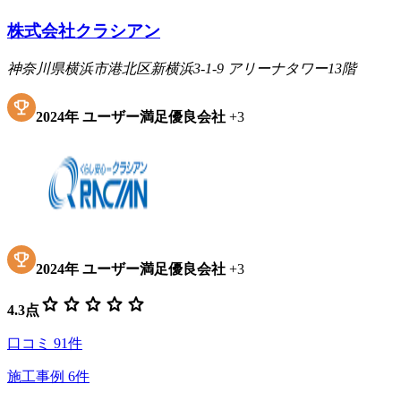
株式会社クラシアン
神奈川県横浜市港北区新横浜3-1-9 アリーナタワー13階
2024
年
ユーザー満足優良会社
+
3
2024
年
ユーザー満足優良会社
+
3
star
star
star
star
star
4.3
点
口コミ
91
件
施工事例
6
件