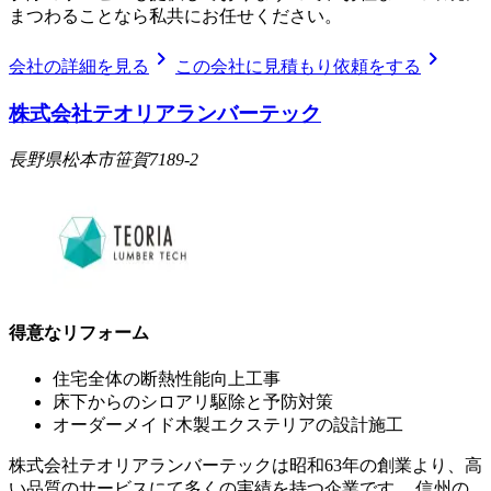
まつわることなら私共にお任せください。
chevron_right
chevron_right
会社の詳細を見る
この会社に見積もり依頼をする
株式会社テオリアランバーテック
長野県松本市笹賀7189-2
得意なリフォーム
住宅全体の断熱性能向上工事
床下からのシロアリ駆除と予防対策
オーダーメイド木製エクステリアの設計施工
株式会社テオリアランバーテックは昭和63年の創業より、高
い品質のサービスにて多くの実績を持つ企業です。 信州の