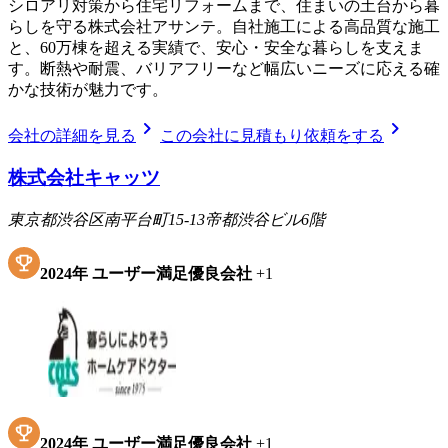
シロアリ対策から住宅リフォームまで、住まいの土台から暮
らしを守る株式会社アサンテ。自社施工による高品質な施工
と、60万棟を超える実績で、安心・安全な暮らしを支えま
す。断熱や耐震、バリアフリーなど幅広いニーズに応える確
かな技術が魅力です。
chevron_right
chevron_right
会社の詳細を見る
この会社に見積もり依頼をする
株式会社キャッツ
東京都渋谷区南平台町15-13帝都渋谷ビル6階
2024
年
ユーザー満足優良会社
+
1
2024
年
ユーザー満足優良会社
+
1