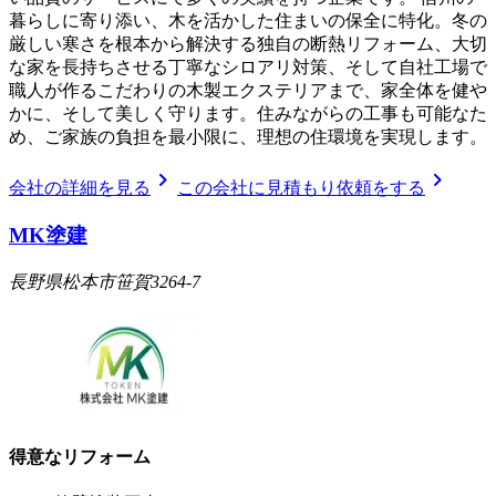
暮らしに寄り添い、木を活かした住まいの保全に特化。冬の
厳しい寒さを根本から解決する独自の断熱リフォーム、大切
な家を長持ちさせる丁寧なシロアリ対策、そして自社工場で
職人が作るこだわりの木製エクステリアまで、家全体を健や
かに、そして美しく守ります。住みながらの工事も可能なた
め、ご家族の負担を最小限に、理想の住環境を実現します。
chevron_right
chevron_right
会社の詳細を見る
この会社に見積もり依頼をする
MK塗建
長野県松本市笹賀3264-7
得意なリフォーム