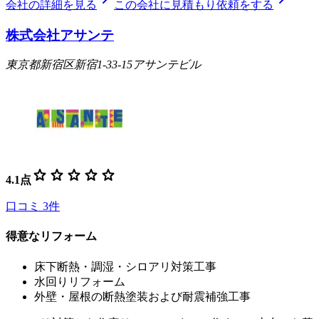
会社の詳細を見る
この会社に見積もり依頼をする
株式会社アサンテ
東京都新宿区新宿1-33-15アサンテビル
star
star
star
star
star
4.1
点
口コミ
3
件
得意なリフォーム
床下断熱・調湿・シロアリ対策工事
水回りリフォーム
外壁・屋根の断熱塗装および耐震補強工事