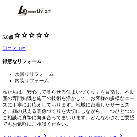
star
star
star
star
star
5.0
点
口コミ
1
件
得意なリフォーム
水回りリフォーム
内装リフォーム
私たちは「安心して暮らせる住まいづくり」を目指し、不動
産の専門知識と施工の技術を活かして、お客様の多様なニー
ズに丁寧にお応えしております。地域に密着したサービス
と、顔の見える関係づくりを大切にしながら、一つひとつの
ご相談に真摯に向き合ってまいります。どんな小さなご要望
でもお気軽にご相談ください。
chevron_right
chevron_right