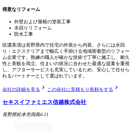
得意なリフォーム
外壁および屋根の塗装工事
水回りリフォーム
防水工事
信濃美清は長野県内で住宅の外装から内装、さらには水回
り・エクステリアまで幅広く手掛ける地域密着型のリフォー
ム企業です。熟練の職人が確かな技術で丁寧に施工し、耐久
性と美観を両立。住まいの状況に合わせた最適な提案を重視
し、アフターサービスも充実しているため、安心して任せら
れるパートナーとして選ばれています。
chevron_right
chevron_right
会社の詳細を見る
この会社に見積もり依頼をする
セキスイファミエス信越株式会社
長野県松本市両島6-11