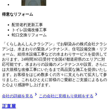
得意なリフォーム
配管老朽更新工事
トイレ設備改修工事
蛇口交換リフォーム
「くらしあんしんクラシアン」でお馴染みの株式会社クラシ
アンは、水まわりの緊急メンテナンス、住宅設備交換・リフ
ォーム、給排水設備工事などの水まわりサービスを提供して
おります。24時間365日受付で全国47都道府県のエリアに対
応可能です。水まわりの設備のメンテナンスや設置、さらに
は大規模な改修工事にいたるまで高品質な施工を提供いたし
ます。お客様をはじめ数多くの方々に支えられて拡大して参
りました。これもひとえに皆様のご愛顧とご支援によるもの
と心より感謝申し上げます。
chevron_right
chevron_right
会社の詳細を見る
この会社に見積もり依頼をする
正直屋