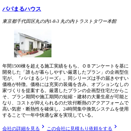
パパまるハウス
東京都千代田区丸の内1-8-3 丸の内トラストタワー本館
年間1500棟を超える施工実績をもち、ＯＢアンケートを基に
開発した「誰もが暮らしやすい厳選したプラン」の企画型住
宅が、『パパまるシリーズ』。同シリーズは手の届きやすい
価格が特徴。価格には充実の装備を含み、オプションなしの
家づくりを提案する。厳選したプランの企画型住宅だからこ
そ、プラン期間や施工期間の短縮・建材の大量生産が可能と
なり、コストが抑えられるのだ吹付断熱のアクアフォームで
高い気密・断熱性を確保し、24時間集中換気システムを使用
することで一年中快適な家を実現している。
chevron_right
chevron_right
会社の詳細を見る
この会社に見積もり依頼をする