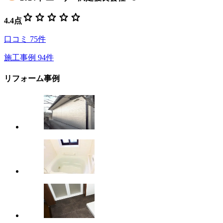
star
star
star
star
star
4.4
点
口コミ
75
件
施工事例
94
件
リフォーム事例