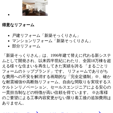
得意なリフォーム
戸建リフォーム「新築そっくりさん」
マンションリフォーム「新築そっくりさん」
部分リフォーム
「新築そっくりさん」は、1996年建て替えに代わる新システ
ムとして開発され、以来四半世紀にわたり、全国18万棟を超
える様々な住まいを再生してきた実績を誇る 「まるごとリ
フォームのトップブランド」です。 リフォームでありがち
な費用への不安を解消する画期的な「完全定価制」※、確か
な耐震補強や高断熱リフォーム、自由な間取りを実現するス
ケルトンリノベーション、セールスエンジニアによる安心の
一貫担当制などの特徴が高い信頼を得ています。 ※お客様
のご要望による工事内容変更がない限り着工後の追加費用は
ありません。
chevron_right
chevron_right