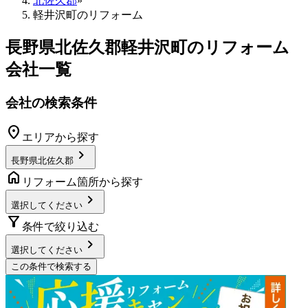
北佐久郡
»
軽井沢町のリフォーム
長野県北佐久郡軽井沢町
のリフォーム
会社一覧
会社の検索条件
location_on
エリアから探す
chevron_right
長野県北佐久郡
home
リフォーム箇所から探す
chevron_right
選択してください
filter_alt
条件で絞り込む
chevron_right
選択してください
この条件で検索する