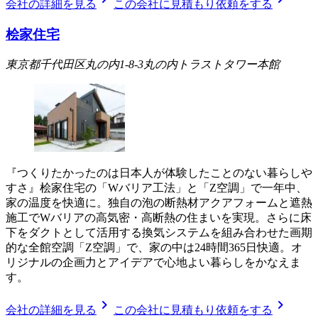
会社の詳細を見る
この会社に見積もり依頼をする
桧家住宅
東京都千代田区丸の内1-8-3丸の内トラストタワー本館
『つくりたかったのは日本人が体験したことのない暮らしや
すさ』桧家住宅の「Wバリア工法」と「Z空調」で一年中、
家の温度を快適に。独自の泡の断熱材アクアフォームと遮熱
施工でWバリアの高気密・高断熱の住まいを実現。さらに床
下をダクトとして活用する換気システムを組み合わせた画期
的な全館空調「Z空調」で、家の中は24時間365日快適。オ
リジナルの企画力とアイデアで心地よい暮らしをかなえま
す。
chevron_right
chevron_right
会社の詳細を見る
この会社に見積もり依頼をする