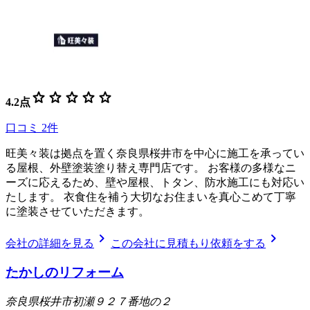
star
star
star
star
star
4.2
点
口コミ
2
件
旺美々装は拠点を置く奈良県桜井市を中心に施工を承ってい
る屋根、外壁塗装塗り替え専門店です。 お客様の多様なニ
ーズに応えるため、壁や屋根、トタン、防水施工にも対応い
たします。 衣食住を補う大切なお住まいを真心こめて丁寧
に塗装させていただきます。
chevron_right
chevron_right
会社の詳細を見る
この会社に見積もり依頼をする
たかしのリフォーム
奈良県桜井市初瀬９２７番地の２