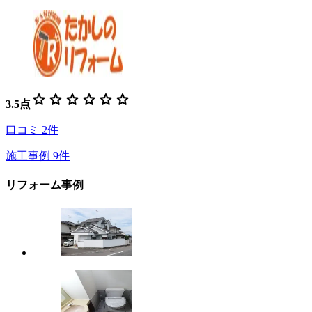
star
star
star
star
star
star
3.5
点
口コミ
2
件
施工事例
9
件
リフォーム事例