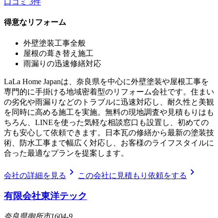
口コミ
3
件
得意なリフォーム
外壁塗装工事全般
屋根の葺き替え施工
雨漏りの迅速修繕対応
LaLa Home Japanは、奈良県を中心に外壁塗装や屋根工事を
専門的に手掛ける地域密着型のリフォーム会社です。住まい
の劣化や雨漏りなどのトラブルに迅速対応し、耐久性と美観
を同時に高める施工を実施。無料の現地調査や見積もりはも
ちろん、LINEを使った気軽な相談窓口も設置し、初めての
方も安心して依頼できます。日本瓦の修繕から最新の塗装技
術、防水工事まで幅広く対応し、お客様のライフスタイルに
合った最適なプランを提案します。
chevron_right
chevron_right
会社の詳細を見る
この会社に見積もり依頼をする
有限会社東洋テック
奈良県御所市1604-9