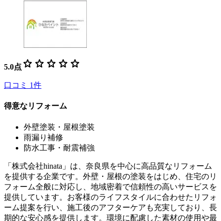
star
star
star
star
star
5.0
点
口コミ
1
件
得意なリフォーム
外壁塗装・屋根塗装
雨漏り補修
防水工事・耐震補強
「株式会社hinata」は、奈良県を中心に高品質なリフォーム
を提供する企業です。外壁・屋根の塗装をはじめ、住宅のリ
フォーム全般に対応し、地域密着で信頼性の高いサービスを
提供しています。お客様のライフスタイルに合わせたリフォ
ーム提案を行い、施工後のアフターケアも充実しており、長
期的な安心感を提供します。環境に配慮した素材の使用や最