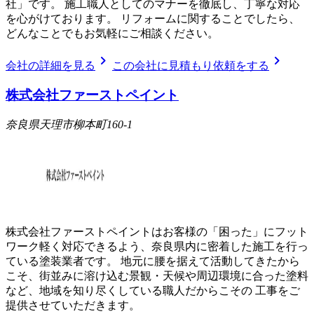
社」です。 施工職人としてのマナーを徹底し、丁寧な対応
を心がけております。 リフォームに関することでしたら、
どんなことでもお気軽にご相談ください。
chevron_right
chevron_right
会社の詳細を見る
この会社に見積もり依頼をする
株式会社ファーストペイント
奈良県天理市柳本町160-1
株式会社ファーストペイントはお客様の「困った」にフット
ワーク軽く対応できるよう、奈良県内に密着した施工を行っ
ている塗装業者です。 地元に腰を据えて活動してきたから
こそ、街並みに溶け込む景観・天候や周辺環境に合った塗料
など、地域を知り尽くしている職人だからこその 工事をご
提供させていただきます。