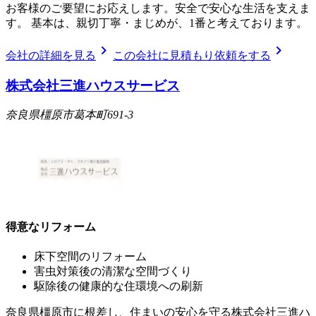
お客様のご要望にお応えします。安全で安心な生活を支えま
す。 基本は、親切丁寧・まじめが、1番と考えております。
chevron_right
chevron_right
会社の詳細を見る
この会社に見積もり依頼をする
株式会社三進ハウスサービス
奈良県橿原市葛本町691-3
得意なリフォーム
床下空間のリフォーム
害虫対策後の清潔な空間づくり
駆除後の健康的な住環境への刷新
奈良県橿原市に根差し、住まいの安心を守る株式会社三進ハ