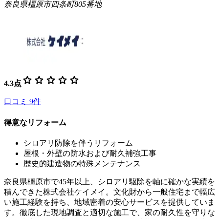
奈良県橿原市四条町805番地
star
star
star
star
star
4.3
点
口コミ
9
件
得意なリフォーム
シロアリ防除を伴うリフォーム
屋根・外壁の防水および耐久補強工事
歴史的建造物の特殊メンテナンス
奈良県橿原市で45年以上、シロアリ駆除を軸に確かな実績を
積んできた株式会社ケイメイ。文化財から一般住宅まで幅広
い施工経験を持ち、地域密着の安心サービスを提供していま
す。徹底した現地調査と適切な施工で、家の耐久性を守りな