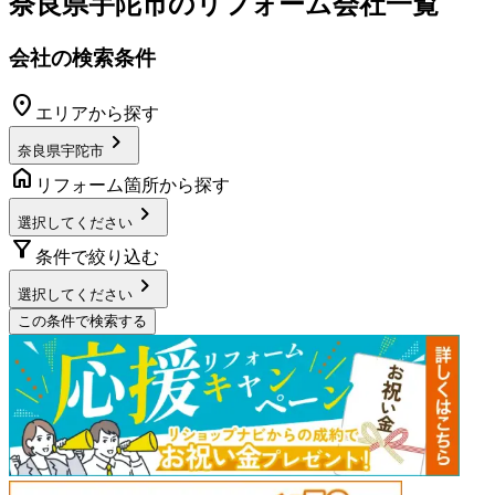
奈良県宇陀市
のリフォーム会社一覧
会社の検索条件
location_on
エリアから探す
chevron_right
奈良県宇陀市
home
リフォーム箇所から探す
chevron_right
選択してください
filter_alt
条件で絞り込む
chevron_right
選択してください
この条件で検索する