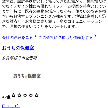
空間社。設計事務所として培ってきた経験から、機能性だけ
でなくデザイン性にも優れたリフォーム提案を得意としてい
ます。特に、既存の建物を活かしながら、住まいの悩みを根
本から解決するプランニングが強みです。地域に密着した迅
速な対応と、お客様に寄り添う丁寧なコミュニケーション
で、理想の住まいづくりをサポートします。
chevron_right
chevron_right
会社の詳細を見る
この会社に見積もり依頼をする
おうちの保健室
奈良県桜井市北音羽
star
star
star
star
star
4.2
点
口コミ
1
件