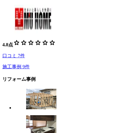
star
star
star
star
star
star
4.8
点
口コミ
7
件
施工事例
9
件
リフォーム事例