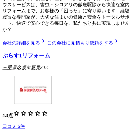
ウスサービスは、害虫・シロアリの徹底駆除から快適な室内
リフォームまで、お客様の「困った」に寄り添います。経験
豊富な専門家が、大切な住まいの健康と安全をトータルサポ
ート。快適で安心できる毎日を、私たちと共に実現しません
か？
chevron_right
chevron_right
会社の詳細を見る
この会社に見積もり依頼をする
ぷらす1リフォーム
三重県名張市夏見89-4
star
star
star
star
star
4.3
点
口コミ
6
件