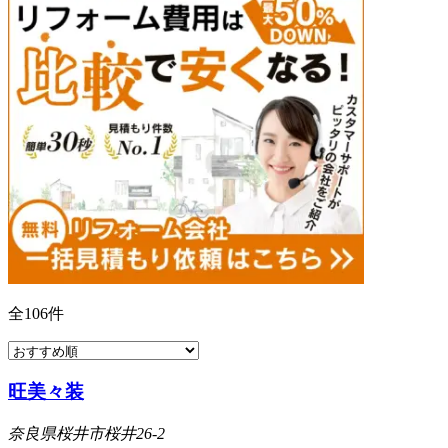
全
106
件
旺美々装
奈良県桜井市桜井26-2