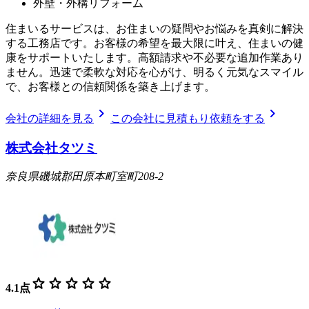
外壁・外構リフォーム
住まいるサービスは、お住まいの疑問やお悩みを真剣に解決
する工務店です。お客様の希望を最大限に叶え、住まいの健
康をサポートいたします。高額請求や不必要な追加作業あり
ません。迅速で柔軟な対応を心がけ、明るく元気なスマイル
で、お客様との信頼関係を築き上げます。
chevron_right
chevron_right
会社の詳細を見る
この会社に見積もり依頼をする
株式会社タツミ
奈良県磯城郡田原本町室町208-2
star
star
star
star
star
4.1
点