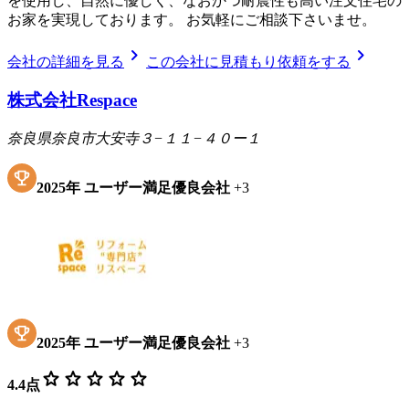
を使用し、自然に優しく、なおかつ耐震性も高い注文住宅の
お家を実現しております。 お気軽にご相談下さいませ。
chevron_right
chevron_right
会社の詳細を見る
この会社に見積もり依頼をする
株式会社Respace
奈良県奈良市大安寺３−１１−４０ー１
2025
年
ユーザー満足優良会社
+
3
2025
年
ユーザー満足優良会社
+
3
star
star
star
star
star
4.4
点