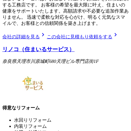
する工務店です。 お客様の希望を最大限に叶え、住まいの
健康をサポートいたします。高額請求や不必要な追加作業あ
りません。 迅速で柔軟な対応を心がけ、明るく元気なスマ
イルで、お客様との信頼関係を築き上げます。
chevron_right
chevron_right
会社の詳細を見る
この会社に見積もり依頼をする
リノコ（住まいるサービス）
奈良県天理市川原城町680天理ビル専門店街1F
得意なリフォーム
水回りリフォーム
内装リフォーム