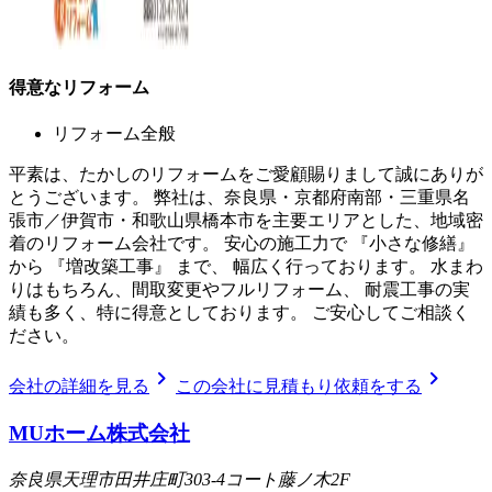
得意なリフォーム
リフォーム全般
平素は、たかしのリフォームをご愛顧賜りまして誠にありが
とうございます。 弊社は、奈良県・京都府南部・三重県名
張市／伊賀市・和歌山県橋本市を主要エリアとした、地域密
着のリフォーム会社です。 安心の施工力で 『小さな修繕』
から 『増改築工事』 まで、 幅広く行っております。 水まわ
りはもちろん、間取変更やフルリフォーム、 耐震工事の実
績も多く、特に得意としております。 ご安心してご相談く
ださい。
chevron_right
chevron_right
会社の詳細を見る
この会社に見積もり依頼をする
MUホーム株式会社
奈良県天理市田井庄町303-4コート藤ノ木2F