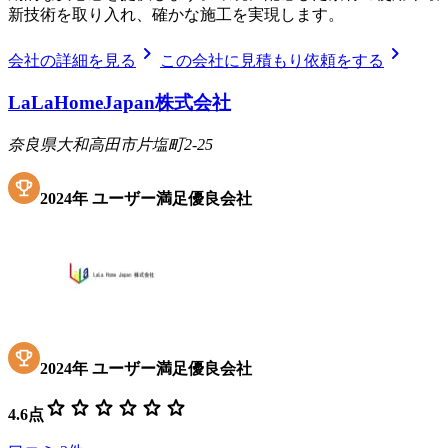
新技術を取り入れ、確かな施工を実現します。
chevron_right
chevron_right
会社の詳細を見る
この会社に見積もり依頼をする
LaLaHomeJapan株式会社
奈良県大和高田市片塩町2-25
2024
年
ユーザー満足優良会社
2024
年
ユーザー満足優良会社
star
star
star
star
star
star
4.6
点