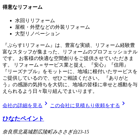
得意なリフォーム
水回りリフォーム
屋根・外壁などの外装リフォーム
大型リノベーション
『ぷらす1リフォーム』は、豊富な実績、リフォーム経験豊
富なスタッフが集まった、リフォームのプロフェッショナル
です。 お客様の快適な空間創りをご提供させていただきま
す。 リフォーム＝サービス業と捉え、『安心』『信用』
『リーズナブル』をモットーに、地域に根付いたサービスを
ご提供しているので、ぜひご相談ください。 『ありがと
う』の感謝の気持ちを大切に、地域の皆様に幸せと感動を与
えられるよう日々取り組んでまいります。
chevron_right
chevron_right
会社の詳細を見る
この会社に見積もり依頼をする
ひなたペイント
奈良県北葛城郡広陵町みささぎ台23-15