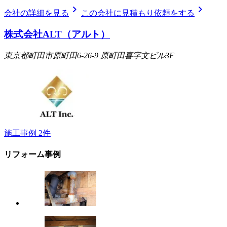
chevron_right
chevron_right
会社の詳細を見る
この会社に見積もり依頼をする
株式会社ALT（アルト）
東京都町田市原町田6-26-9 原町田喜字文ビル3F
施工事例
2
件
リフォーム事例