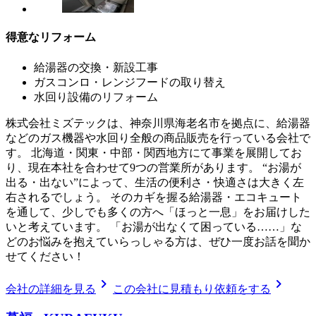
得意なリフォーム
給湯器の交換・新設工事
ガスコンロ・レンジフードの取り替え
水回り設備のリフォーム
株式会社ミズテックは、神奈川県海老名市を拠点に、給湯器
などのガス機器や水回り全般の商品販売を行っている会社で
す。 北海道・関東・中部・関西地方にて事業を展開してお
り、現在本社を合わせて9つの営業所があります。 “お湯が
出る・出ない”によって、生活の便利さ・快適さは大きく左
右されるでしょう。 そのカギを握る給湯器・エコキュート
を通して、少しでも多くの方へ「ほっと一息」をお届けした
いと考えています。 「お湯が出なくて困っている……」な
どのお悩みを抱えていらっしゃる方は、ぜひ一度お話を聞か
せてください！
chevron_right
chevron_right
会社の詳細を見る
この会社に見積もり依頼をする