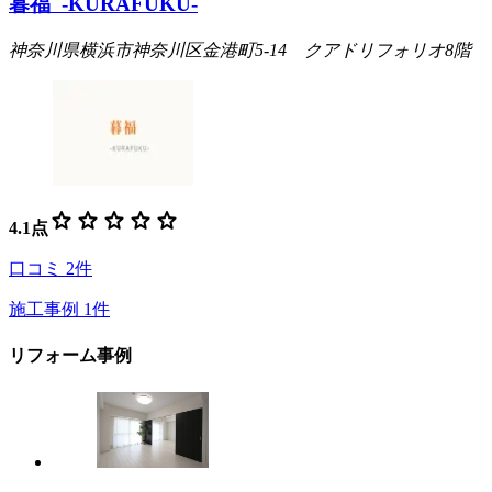
暮福 -KURAFUKU-
神奈川県横浜市神奈川区金港町5-14 クアドリフォリオ8階
star
star
star
star
star
4.1
点
口コミ
2
件
施工事例
1
件
リフォーム事例