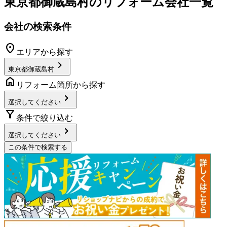
東京都御蔵島村
のリフォーム会社一覧
会社の検索条件
location_on
エリアから探す
chevron_right
東京都御蔵島村
home
リフォーム箇所から探す
chevron_right
選択してください
filter_alt
条件で絞り込む
chevron_right
選択してください
この条件で検索する