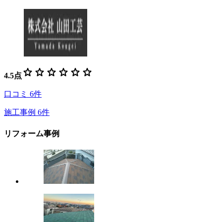
star
star
star
star
star
star
4.5
点
口コミ
6
件
施工事例
6
件
リフォーム事例