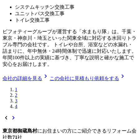
システムキッチン交換工事
ユニットバス交換工事
トイレ交換工事
ビフォティーグループが運営する「水まもり隊」は、千葉・
東京・神奈川・埼玉といった関東全域に対応する水回りトラ
ブル専門の会社です。 トイレや台所、浴室などの水漏れ・
詰まりに、年中無休・24時間体制で迅速に対応いたします。
年間100件以上の実績に基づき、丁寧な説明と確かな施工で
安心をお届けします。
chevron_right
chevron_right
会社の詳細を見る
この会社に見積もり依頼をする
1
2
3
4
chevron_left
chevron_right
東京都御蔵島村
に
お住まいの方にご紹介できる
リフォーム会
社数
71
社