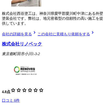
株式会社西谷塗工は、神奈川県愛甲郡愛川町中津にある外壁
塗装会社です。弊社は、地元密着型の信頼性の高い施工を提
供しています。
chevron_right
chevron_right
会社の詳細を見る
この会社に見積もり依頼をする
株式会社リノベック
東京都町田市小川1-3-2
star
star
star
star
star
star
4.8
点
口コミ
6
件