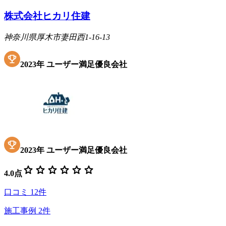
株式会社ヒカリ住建
神奈川県厚木市妻田西1-16-13
2023
年
ユーザー満足優良会社
2023
年
ユーザー満足優良会社
star
star
star
star
star
star
4.0
点
口コミ
12
件
施工事例
2
件