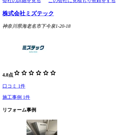
会社の詳細を見る
この会社に見積もり依頼をする
株式会社ミズテック
神奈川県海老名市下今泉1-20-18
star
star
star
star
star
star
4.8
点
口コミ
1
件
施工事例
1
件
リフォーム事例