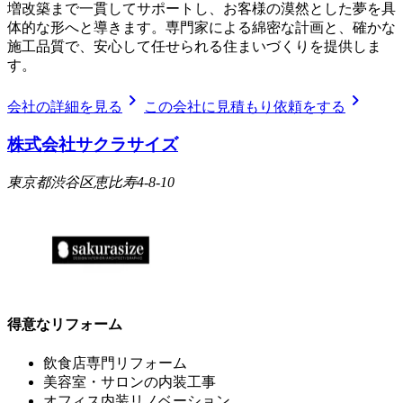
増改築まで一貫してサポートし、お客様の漠然とした夢を具
体的な形へと導きます。専門家による綿密な計画と、確かな
施工品質で、安心して任せられる住まいづくりを提供しま
す。
chevron_right
chevron_right
会社の詳細を見る
この会社に見積もり依頼をする
株式会社サクラサイズ
東京都渋谷区恵比寿4-8-10
得意なリフォーム
飲食店専門リフォーム
美容室・サロンの内装工事
オフィス内装リノベーション