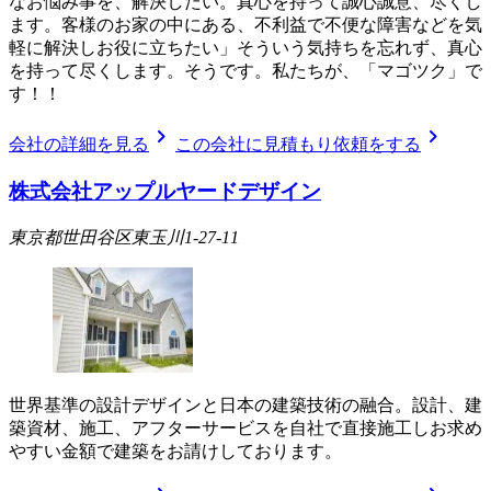
なお悩み事を、解決したい。真心を持って誠心誠意、尽くし
ます。客様のお家の中にある、不利益で不便な障害などを気
軽に解決しお役に立ちたい」そういう気持ちを忘れず、真心
を持って尽くします。そうです。私たちが、「マゴツク」で
す！！
chevron_right
chevron_right
会社の詳細を見る
この会社に見積もり依頼をする
株式会社アップルヤードデザイン
東京都世田谷区東玉川1-27-11
世界基準の設計デザインと日本の建築技術の融合。設計、建
築資材、施工、アフターサービスを自社で直接施工しお求め
やすい金額で建築をお請けしております。