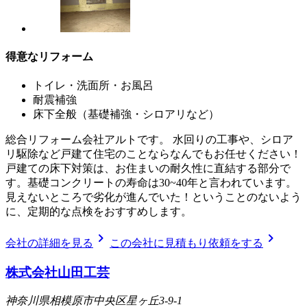
得意なリフォーム
トイレ・洗面所・お風呂
耐震補強
床下全般（基礎補強・シロアリなど）
総合リフォーム会社アルトです。 水回りの工事や、シロア
リ駆除など戸建て住宅のことならなんでもお任せください！
戸建ての床下対策は、お住まいの耐久性に直結する部分で
す。基礎コンクリートの寿命は30~40年と言われています。
見えないところで劣化が進んでいた！ということのないよう
に、定期的な点検をおすすめします。
chevron_right
chevron_right
会社の詳細を見る
この会社に見積もり依頼をする
株式会社山田工芸
神奈川県相模原市中央区星ヶ丘3-9-1