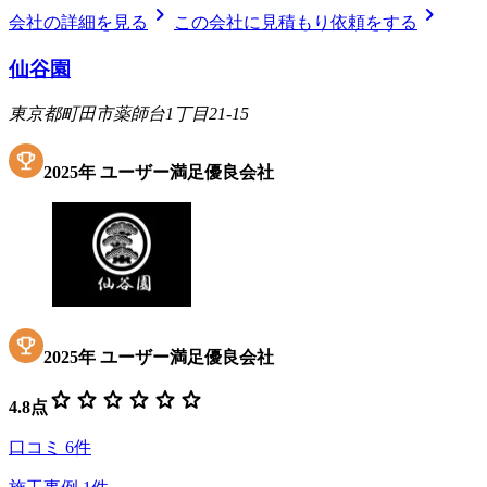
chevron_right
chevron_right
会社の詳細を見る
この会社に見積もり依頼をする
仙谷園
東京都町田市薬師台1丁目21-15
2025
年
ユーザー満足優良会社
2025
年
ユーザー満足優良会社
star
star
star
star
star
star
4.8
点
口コミ
6
件