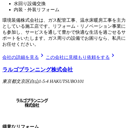
水回り設備交換
内装・外装リフォーム
環境装備株式会社は、ガス配管工事、温水床暖房工事を主力
としている施工店です。リフォーム・リノベーション事業に
も参加し、サービスを通して豊かで快適な生活を過ごせるサ
ポートをいたします。ガス周りの設備でお困りなら、私共に
お任せください。
chevron_right
chevron_right
会社の詳細を見る
この会社に見積もり依頼をする
ラルゴプランニング株式会社
東京都文京区白山1-5-4 HAKUTSUBO101
得意なリフォーム