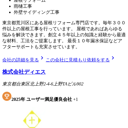
屋根リフォーム
雨樋工事
外壁サイディング工事
東京都荒川区にある屋根リフォーム専門店です。毎年３００
件以上の屋根工事を行っています。 屋根であればあらゆる
悩みを解決できます。創立４５年以上の知識と経験から最適
な材料、工法をご提案します。 最長１０年漏水保証などア
フターサポートも充実させています。
chevron_right
chevron_right
会社の詳細を見る
この会社に見積もり依頼をする
株式会社ディエス
東京都台東区北上野2-4-6上野TAビル902
2025
年
ユーザー満足優良会社
+
1