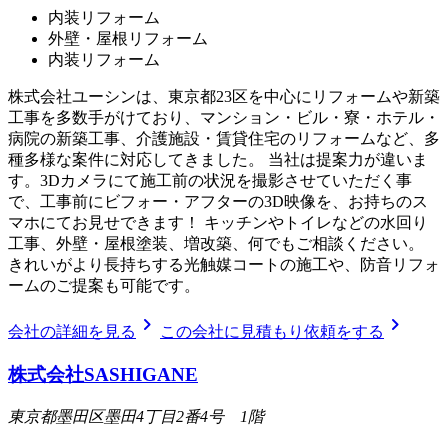
内装リフォーム
外壁・屋根リフォーム
内装リフォーム
株式会社ユーシンは、東京都23区を中心にリフォームや新築
工事を多数手がけており、マンション・ビル・寮・ホテル・
病院の新築工事、介護施設・賃貸住宅のリフォームなど、多
種多様な案件に対応してきました。 当社は提案力が違いま
す。3Dカメラにて施工前の状況を撮影させていただく事
で、工事前にビフォー・アフターの3D映像を、お持ちのス
マホにてお見せできます！ キッチンやトイレなどの水回り
工事、外壁・屋根塗装、増改築、何でもご相談ください。
きれいがより長持ちする光触媒コートの施工や、防音リフォ
ームのご提案も可能です。
chevron_right
chevron_right
会社の詳細を見る
この会社に見積もり依頼をする
株式会社SASHIGANE
東京都墨田区墨田4丁目2番4号 1階