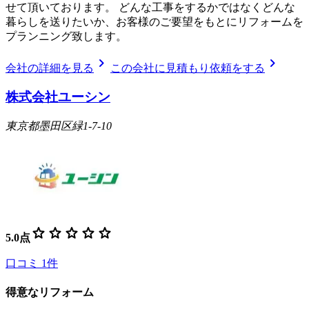
せて頂いております。 どんな工事をするかではなくどんな
暮らしを送りたいか、お客様のご要望をもとにリフォームを
プランニング致します。
chevron_right
chevron_right
会社の詳細を見る
この会社に見積もり依頼をする
株式会社ユーシン
東京都墨田区緑1-7-10
star
star
star
star
star
5.0
点
口コミ
1
件
得意なリフォーム