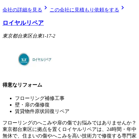
chevron_right
chevron_right
会社の詳細を見る
この会社に見積もり依頼をする
ロイヤルリペア
東京都台東区台東1-17-2
得意なリフォーム
フローリング補修工事
壁・扉の傷修復
賃貸物件原状回復リペア
フローリングのへこみや扉の傷でお悩みではありませんか？
東京都台東区に拠点を置くロイヤルリペアは、24時間・年中
無休で、住まいの傷やへこみを高い技術力で修復する専門家