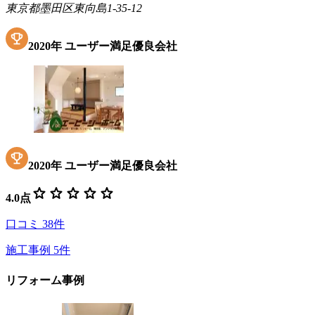
東京都墨田区東向島1-35-12
2020
年
ユーザー満足優良会社
2020
年
ユーザー満足優良会社
star
star
star
star
star
4.0
点
口コミ
38
件
施工事例
5
件
リフォーム事例