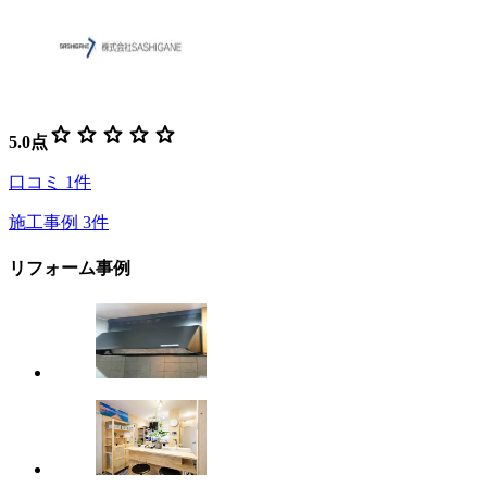
star
star
star
star
star
5.0
点
口コミ
1
件
施工事例
3
件
リフォーム事例