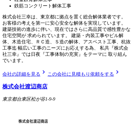
鉄筋コンクリート解体工事
株式会社三幸は、東京都に拠点を置く総合解体業者です。
お客様の考えを第一に安心安全な解体を実現しています。
建築技術の進歩に伴い、現在ではさらに高品質で感性豊かな
住宅空間が 求められています。 建築・内装工事やビル解
体、木造住宅、ＲＣ造、Ｓ造の解体、アスベスト工事、杭抜
工事迄 幅広い工事のニーズにお応えする為、 私共『株式会
社三幸』では日夜『工事体制の充実』をテーマに 取り組ん
でいます。
chevron_right
chevron_right
会社の詳細を見る
この会社に見積もり依頼をする
株式会社渡辺商店
東京都台東区松が谷1-9-9