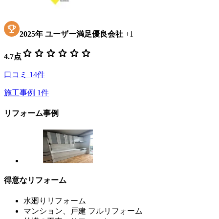
2025
年
ユーザー満足優良会社
+
1
star
star
star
star
star
star
4.7
点
口コミ
14
件
施工事例
1
件
リフォーム事例
得意なリフォーム
水廻りリフォーム
マンション、戸建 フルリフォーム