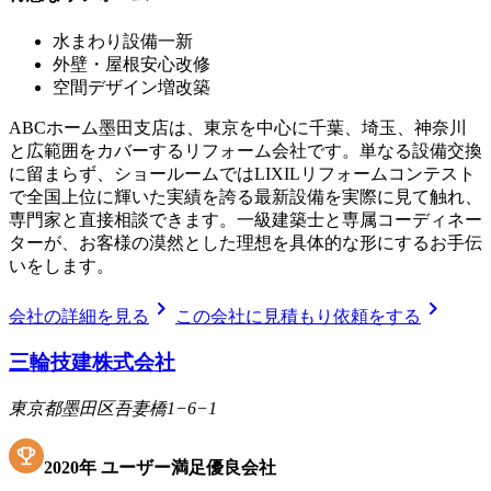
水まわり設備一新
外壁・屋根安心改修
空間デザイン増改築
ABCホーム墨田支店は、東京を中心に千葉、埼玉、神奈川
と広範囲をカバーするリフォーム会社です。単なる設備交換
に留まらず、ショールームではLIXILリフォームコンテスト
で全国上位に輝いた実績を誇る最新設備を実際に見て触れ、
専門家と直接相談できます。一級建築士と専属コーディネー
ターが、お客様の漠然とした理想を具体的な形にするお手伝
いをします。
chevron_right
chevron_right
会社の詳細を見る
この会社に見積もり依頼をする
三輪技建株式会社
東京都墨田区吾妻橋1−6−1
2020
年
ユーザー満足優良会社