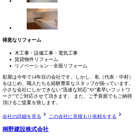
得意なリフォーム
木工事・設備工事・電気工事
賃貸物件リフォーム
リノベーション・全面リフォーム
彩屋は今年で14年目の会社です。しかし、私（代表・中村）
をはじめ、職人たちも経験豊富なスタッフが揃っています。
小さな会社にしかできない”迅速な対応”や”素早いフットワ
ーク”でご対応させて頂きます。 また、ご予算面でもご納得
頂けるご提案を致します。
chevron_right
chevron_right
会社の詳細を見る
この会社に見積もり依頼をする
桐野建設株式会社