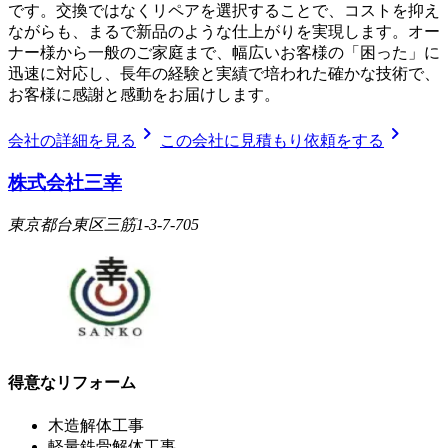
です。交換ではなくリペアを選択することで、コストを抑え
ながらも、まるで新品のような仕上がりを実現します。オー
ナー様から一般のご家庭まで、幅広いお客様の「困った」に
迅速に対応し、長年の経験と実績で培われた確かな技術で、
お客様に感謝と感動をお届けします。
chevron_right
chevron_right
会社の詳細を見る
この会社に見積もり依頼をする
株式会社三幸
東京都台東区三筋1-3-7-705
得意なリフォーム
木造解体工事
軽量鉄骨解体工事