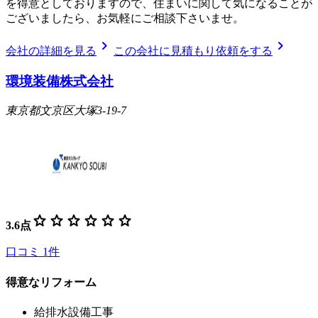
を得意としておりますので、住まいに関して気になることが
ございましたら、お気軽にご相談下さいませ。
chevron_right
chevron_right
会社の詳細を見る
この会社に見積もり依頼をする
環境装備株式会社
東京都文京区大塚3-19-7
star
star
star
star
star
star
3.6
点
口コミ
1
件
得意なリフォーム
給排水設備工事