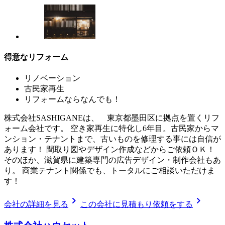
得意なリフォーム
リノベーション
古民家再生
リフォームならなんでも！
株式会社SASHIGANEは、 東京都墨田区に拠点を置くリフ
ォーム会社です。 空き家再生に特化し6年目。古民家からマ
ンション・テナントまで、古いものを修理する事には自信が
あります！ 間取り図やデザイン作成などからご依頼ＯＫ！
そのほか、滋賀県に建築専門の広告デザイン・制作会社もあ
り。 商業テナント関係でも、トータルにご相談いただけま
す！
chevron_right
chevron_right
会社の詳細を見る
この会社に見積もり依頼をする