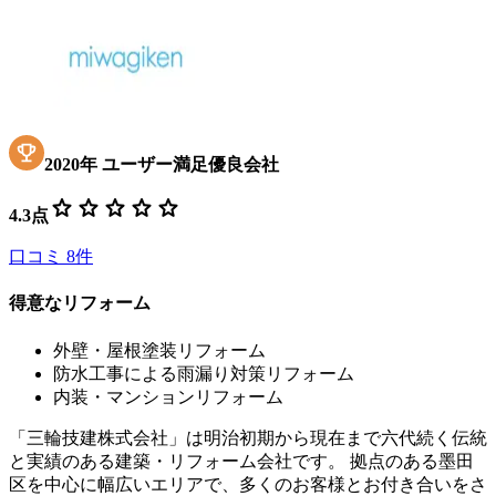
2020
年
ユーザー満足優良会社
star
star
star
star
star
4.3
点
口コミ
8
件
得意なリフォーム
外壁・屋根塗装リフォーム
防水工事による雨漏り対策リフォーム
内装・マンションリフォーム
「三輪技建株式会社」は明治初期から現在まで六代続く伝統
と実績のある建築・リフォーム会社です。 拠点のある墨田
区を中心に幅広いエリアで、多くのお客様とお付き合いをさ