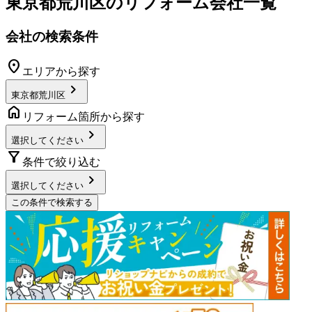
東京都荒川区
のリフォーム会社一覧
会社の検索条件
location_on
エリアから探す
chevron_right
東京都荒川区
home
リフォーム箇所から探す
chevron_right
選択してください
filter_alt
条件で絞り込む
chevron_right
選択してください
この条件で検索する