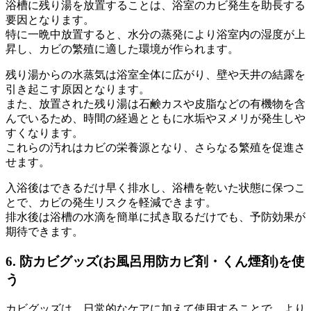
浴槽に残り湯を放置することは、浴室のカビ発生を助長する
要因となります。
特に一晩中放置すると、水分の蒸発により浴室内の湿度が上
昇し、カビの繁殖に適した環境が作られます。
残り湯からの水蒸気は浴室全体に広がり、壁や天井の結露を
引き起こす原因となります。
また、放置された残り湯は石鹸カスや皮脂などの有機物を含
んでいるため、時間の経過とともに水垢やヌメリが発生しや
すくなります。
これらの汚れはカビの栄養源となり、さらなる繁殖を促進さ
せます。
入浴後はできるだけ早く排水し、浴槽を乾いた状態に保つこ
とで、カビの発生リスクを軽減できます。
排水後は浴槽の水滴を簡単に拭き取るだけでも、予防効果が
期待できます。
6. 防カビグッズ(お風呂用防カビ剤・くん煙剤)を使
う
カビグッズは、日常的なケアに加えて使用することで、より