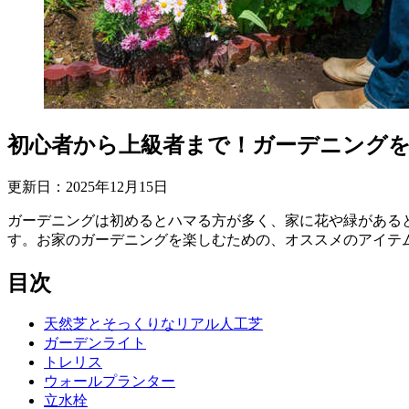
初心者から上級者まで！ガーデニングを
更新日：
2025
年
12
月
15
日
ガーデニングは初めるとハマる方が多く、家に花や緑がある
す。お家のガーデニングを楽しむための、オススメのアイテ
目次
天然芝とそっくりなリアル人工芝
ガーデンライト
トレリス
ウォールプランター
立水栓