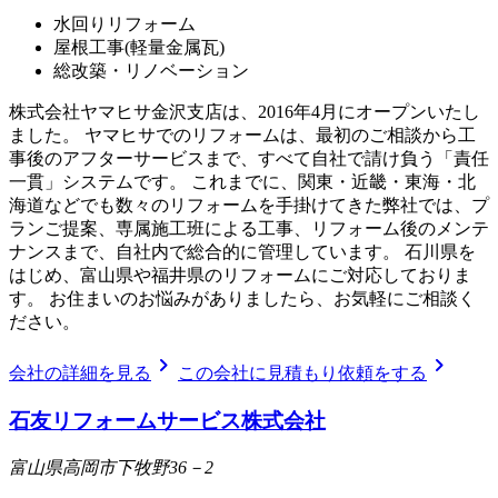
水回りリフォーム
屋根工事(軽量金属瓦)
総改築・リノベーション
株式会社ヤマヒサ金沢支店は、2016年4月にオープンいたし
ました。 ヤマヒサでのリフォームは、最初のご相談から工
事後のアフターサービスまで、すべて自社で請け負う「責任
一貫」システムです。 これまでに、関東・近畿・東海・北
海道などでも数々のリフォームを手掛けてきた弊社では、プ
ランご提案、専属施工班による工事、リフォーム後のメンテ
ナンスまで、自社内で総合的に管理しています。 石川県を
はじめ、富山県や福井県のリフォームにご対応しておりま
す。 お住まいのお悩みがありましたら、お気軽にご相談く
ださい。
chevron_right
chevron_right
会社の詳細を見る
この会社に見積もり依頼をする
石友リフォームサービス株式会社
富山県高岡市下牧野36－2