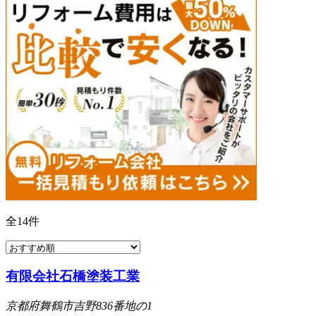
全
14
件
有限会社石橋塗装工業
京都府舞鶴市吉野836番地の1