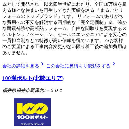
ムとして開発され、以来四半世紀にわたり、全国18万棟を超
える様々な住まいを再生してきた実績を誇る 「まるごとリ
フォームのトップブランド」です。 リフォームでありがち
な費用への不安を解消する画期的な「完全定価制」※、確か
な耐震補強や高断熱リフォーム、自由な間取りを実現するス
ケルトンリノベーション、セールスエンジニアによる安心の
一貫担当制などの特徴が高い信頼を得ています。 ※お客様
のご要望による工事内容変更がない限り着工後の追加費用は
ありません。
chevron_right
chevron_right
会社の詳細を見る
この会社に見積もり依頼をする
100満ボルト(北陸エリア)
福井県福井市新保北1−６０１