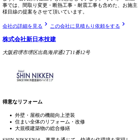
事では、間取り変更・断熱工事・耐震工事も含めた、お施主
様目線の提案をさせて頂いています。
chevron_right
chevron_right
会社の詳細を見る
この会社に見積もり依頼をする
株式会社新日本技建
大阪府堺市堺区出島海岸通2丁11番12号
得意なリフォーム
外壁・屋根の機能向上塗装
住まい全体のリフォーム・改修
大規模建築物の総合修繕
SHIN-NIKKENは、事業を通じて、快適な住環境を実現し、