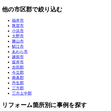
他の市区郡で絞り込む
福井市
敦賀市
小浜市
大野市
勝山市
鯖江市
あわら市
越前市
坂井市
吉田郡
今立郡
南条郡
丹生郡
三方郡
三方上中郡
リフォーム箇所別に事例を探す