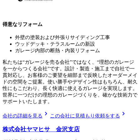
得意なリフォーム
外壁の塗装および外張りサイディング工事
ウッドデッキ・テラスルームの新設
ガレージ内部の断熱・内装リフォーム
私たちは“ガレージを売る会社”ではなく、“理想のガレージ
を一からつくる会社”です。設計・製造・施工まで自社で一
貫対応し、お客様のご要望を細部まで反映したオーダーメイ
ドの空間をご提案。使い勝手やデザイン性はもちろん、耐久
性にもこだわり、長く快適に使えるガレージを実現します。
世界に一つだけの理想のガレージづくりを、確かな技術力で
サポートいたします。
chevron_right
chevron_right
会社の詳細を見る
この会社に見積もり依頼をする
株式会社ヤマヒサ 金沢支店