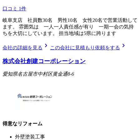
口コミ
1
件
岐阜支店 社員数30名 男性10名 女性20名で営業活動して
ます。 雰囲気は 一人一人責任感が有り 一期一会の気持
ちを大切にしています。 担当地域は5県に跨ります
chevron_right
chevron_right
会社の詳細を見る
この会社に見積もり依頼をする
株式会社創建コーポレーション
愛知県名古屋市中村区黄金通8-6
得意なリフォーム
外壁塗装工事