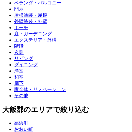
ベランダ・バルコニー
門扉
屋根塗装・屋根
外壁塗装・外壁
ポーチ
庭・ガーデニング
エクステリア・外構
階段
玄関
リビング
ダイニング
洋室
和室
廊下
家全体・リノベーション
その他
大飯郡
のエリアで絞り込む
高浜町
おおい町