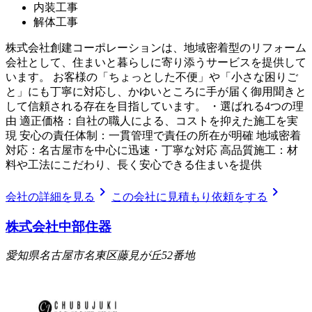
内装工事
解体工事
株式会社創建コーポレーションは、地域密着型のリフォーム
会社として、住まいと暮らしに寄り添うサービスを提供して
います。 お客様の「ちょっとした不便」や「小さな困りご
と」にも丁寧に対応し、かゆいところに手が届く御用聞きと
して信頼される存在を目指しています。 ・選ばれる4つの理
由 適正価格：自社の職人による、コストを抑えた施工を実
現 安心の責任体制：一貫管理で責任の所在が明確 地域密着
対応：名古屋市を中心に迅速・丁寧な対応 高品質施工：材
料や工法にこだわり、長く安心できる住まいを提供
chevron_right
chevron_right
会社の詳細を見る
この会社に見積もり依頼をする
株式会社中部住器
愛知県名古屋市名東区藤見が丘52番地