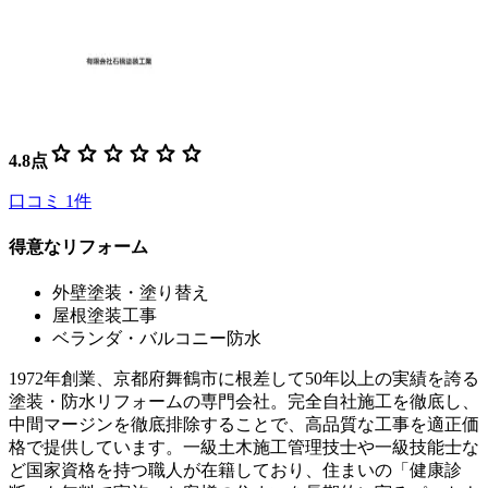
star
star
star
star
star
star
4.8
点
口コミ
1
件
得意なリフォーム
外壁塗装・塗り替え
屋根塗装工事
ベランダ・バルコニー防水
1972年創業、京都府舞鶴市に根差して50年以上の実績を誇る
塗装・防水リフォームの専門会社。完全自社施工を徹底し、
中間マージンを徹底排除することで、高品質な工事を適正価
格で提供しています。一級土木施工管理技士や一級技能士な
ど国家資格を持つ職人が在籍しており、住まいの「健康診