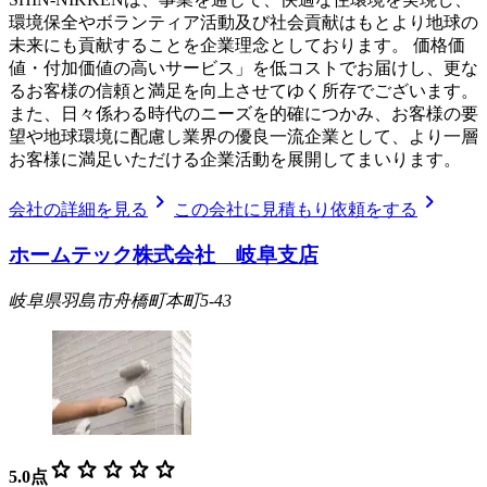
環境保全やボランティア活動及び社会貢献はもとより地球の
未来にも貢献することを企業理念としております。 価格価
値・付加価値の高いサービス」を低コストでお届けし、更な
るお客様の信頼と満足を向上させてゆく所存でございます。
また、日々係わる時代のニーズを的確につかみ、お客様の要
望や地球環境に配慮し業界の優良一流企業として、より一層
お客様に満足いただける企業活動を展開してまいります。
chevron_right
chevron_right
会社の詳細を見る
この会社に見積もり依頼をする
ホームテック株式会社 岐阜支店
岐阜県羽島市舟橋町本町5-43
star
star
star
star
star
5.0
点