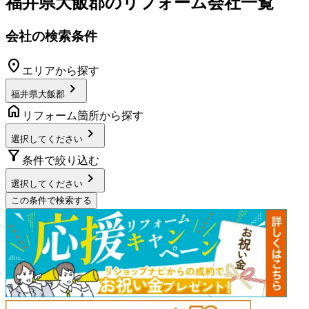
福井県大飯郡
のリフォーム会社一覧
会社の検索条件
location_on
エリアから探す
chevron_right
福井県大飯郡
home
リフォーム箇所から探す
chevron_right
選択してください
filter_alt
条件で絞り込む
chevron_right
選択してください
この条件で検索する