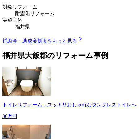
対象リフォーム
耐震化リフォーム
実施主体
福井県
chevron_right
補助金・助成金制度をもっと見る
福井県大飯郡
のリフォーム事例
トイレリフォーム～スッキリおしゃれなタンクレストイレへ
30万円