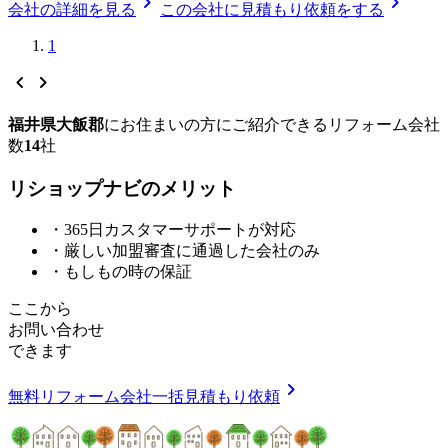
chevron_right
chevron_right
会社の詳細を見る
この会社に見積もり依頼をする
1
chevron_left
chevron_right
福井県大飯郡
に
お住まいの方にご紹介できる
リフォーム会社
数
14
社
リショップナビの
メ
リ
ッ
ト
・365日カスタマーサポートが対応
・厳しい加盟審査に通過した会社のみ
・もしもの時の保証
ここから
お問い合わせ
できます
chevron_right
無料
リフォーム会社一括見積もり依頼