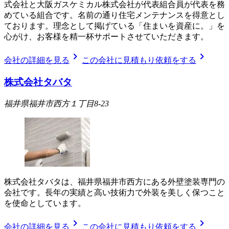
式会社と大阪ガスケミカル株式会社が代表組合員が代表を務
めている組合です。名前の通り住宅メンテナンスを得意とし
ております。理念として掲げている「住まいを資産に。」を
心がけ、お客様を精一杯サポートさせていただきます。
chevron_right
chevron_right
会社の詳細を見る
この会社に見積もり依頼をする
株式会社タバタ
福井県福井市西方１丁目8-23
株式会社タバタは、福井県福井市西方にある外壁塗装専門の
会社です。長年の実績と高い技術力で外装を美しく保つこと
を使命としています。
chevron_right
chevron_right
会社の詳細を見る
この会社に見積もり依頼をする