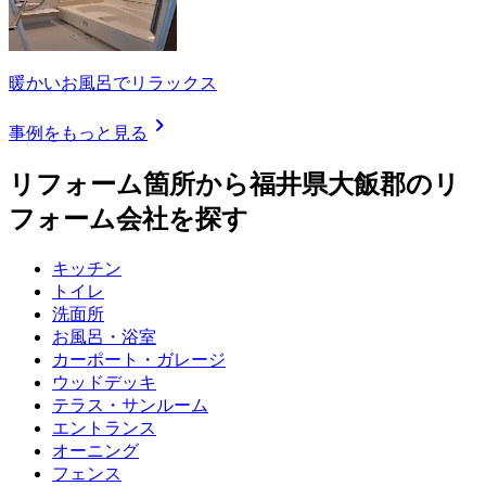
暖かいお風呂でリラックス
chevron_right
事例をもっと見る
リフォーム箇所から
福井県大飯郡
のリ
フォーム会社を探す
キッチン
トイレ
洗面所
お風呂・浴室
カーポート・ガレージ
ウッドデッキ
テラス・サンルーム
エントランス
オーニング
フェンス