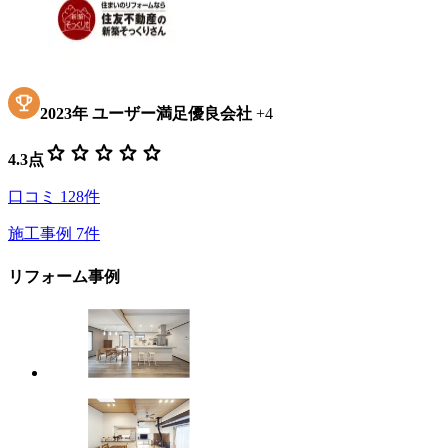
2023
年
ユーザー満足優良会社
+
4
star
star
star
star
star
4.3
点
口コミ
128
件
施工事例
7
件
リフォーム事例