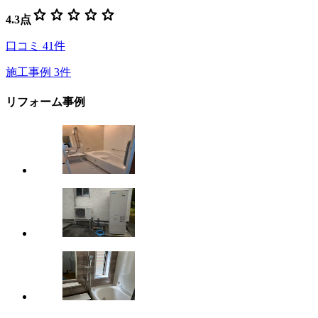
star
star
star
star
star
4.3
点
口コミ
41
件
施工事例
3
件
リフォーム事例