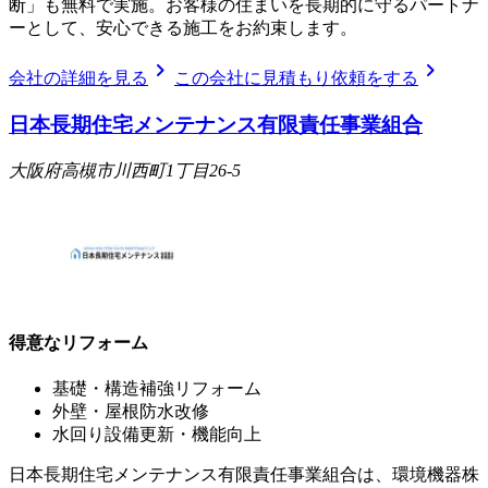
断」も無料で実施。お客様の住まいを長期的に守るパートナ
ーとして、安心できる施工をお約束します。
chevron_right
chevron_right
会社の詳細を見る
この会社に見積もり依頼をする
日本長期住宅メンテナンス有限責任事業組合
大阪府高槻市川西町1丁目26-5
得意なリフォーム
基礎・構造補強リフォーム
外壁・屋根防水改修
水回り設備更新・機能向上
日本長期住宅メンテナンス有限責任事業組合は、環境機器株