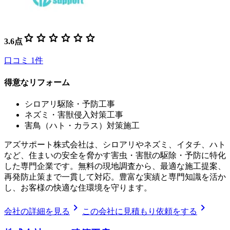
star
star
star
star
star
star
3.6
点
口コミ
1
件
得意なリフォーム
シロアリ駆除・予防工事
ネズミ・害獣侵入対策工事
害鳥（ハト・カラス）対策施工
アズサポート株式会社は、シロアリやネズミ、イタチ、ハト
など、住まいの安全を脅かす害虫・害獣の駆除・予防に特化
した専門企業です。無料の現地調査から、最適な施工提案、
再発防止策まで一貫して対応。豊富な実績と専門知識を活か
し、お客様の快適な住環境を守ります。
chevron_right
chevron_right
会社の詳細を見る
この会社に見積もり依頼をする