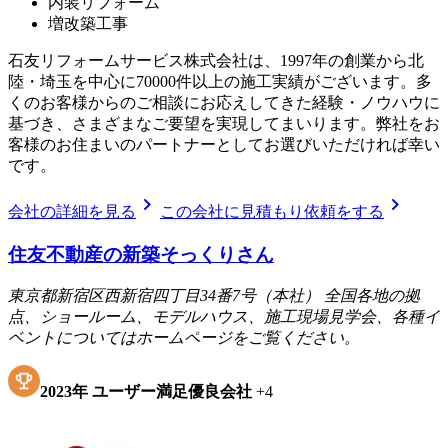
内装リフォーム
増改築工事
石友リフォームサービス株式会社は、1997年の創業から北
陸・埼玉を中心に70000件以上の施工実績がございます。多
くのお客様からのご相談にお応えしてきた経験・ノウハウに
基づき、さまざまなご要望を実現してまいります。弊社をお
客様のお住まいのパートナーとしてお選びいただければ幸い
です。
chevron_right
chevron_right
会社の詳細を見る
この会社に見積もり依頼をする
住友不動産の新築そっくりさん
東京都新宿区西新宿四丁目34番7号（本社） 全国各地の拠
点、ショールーム、モデルハウス、施工現場見学会、各種イ
ベントについてはホームページをご覧ください。
2023
年
ユーザー満足優良会社
+
4