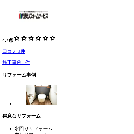
star
star
star
star
star
star
4.7
点
口コミ
3
件
施工事例
1
件
リフォーム事例
得意なリフォーム
水回りリフォーム