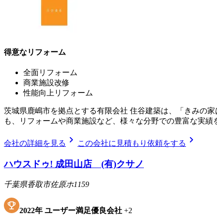
得意なリフォーム
全面リフォーム
商業施設改修
性能向上リフォーム
茨城県鹿嶋市を拠点とする有限会社 住谷建築は、「きみの家
も、リフォームや商業施設など、様々な分野での豊富な実績
chevron_right
chevron_right
会社の詳細を見る
この会社に見積もり依頼をする
ハウスドゥ! 成田山店 (有)クサノ
千葉県香取市佐原ホ1159
2022
年
ユーザー満足優良会社
+
2