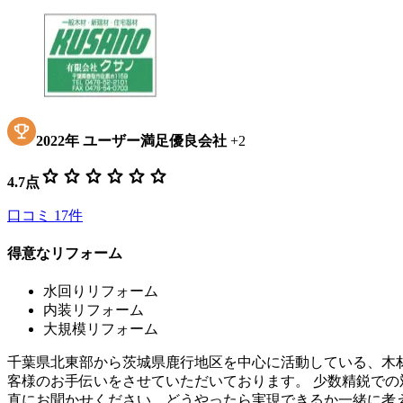
2022
年
ユーザー満足優良会社
+
2
star
star
star
star
star
star
4.7
点
口コミ
17
件
得意なリフォーム
水回りリフォーム
内装リフォーム
大規模リフォーム
千葉県北東部から茨城県鹿行地区を中心に活動している、木
客様のお手伝いをさせていただいております。 少数精鋭での
直にお聞かせください。どうやったら実現できるか一緒に考