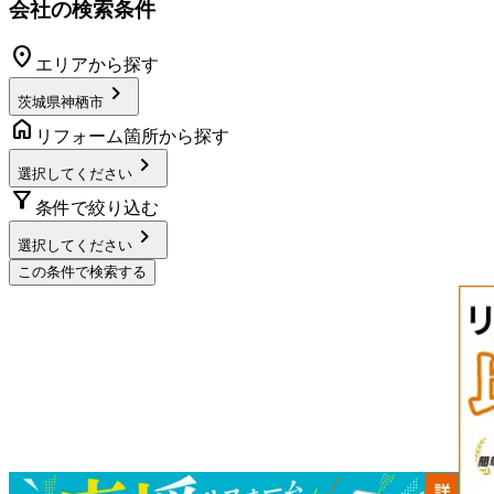
会社の検索条件
location_on
エリアから探す
chevron_right
茨城県神栖市
home
リフォーム箇所から探す
chevron_right
選択してください
filter_alt
条件で絞り込む
chevron_right
選択してください
この条件で検索する