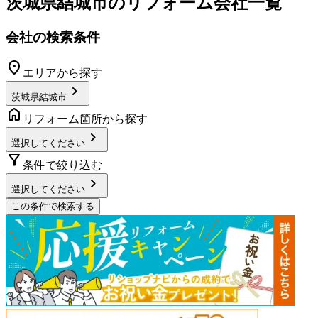
茨城県結城市
のリフォーム会社一覧
会社の検索条件
location_on
エリアから探す
chevron_right
茨城県結城市
home
リフォーム箇所から探す
chevron_right
選択してください
filter_alt
条件で絞り込む
chevron_right
選択してください
この条件で検索する