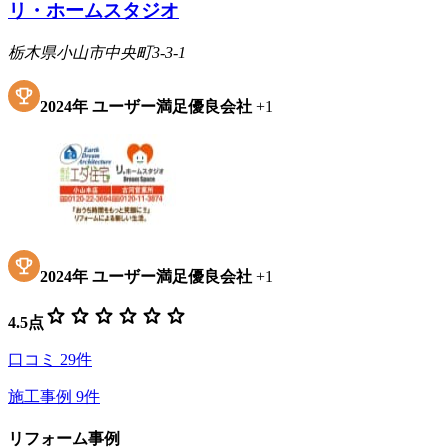
リ・ホームスタジオ
栃木県小山市中央町3-3-1
2024
年
ユーザー満足優良会社
+
1
2024
年
ユーザー満足優良会社
+
1
star
star
star
star
star
star
4.5
点
口コミ
29
件
施工事例
9
件
リフォーム事例