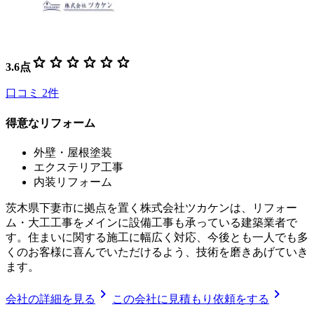
star
star
star
star
star
star
3.6
点
口コミ
2
件
得意なリフォーム
外壁・屋根塗装
エクステリア工事
内装リフォーム
茨木県下妻市に拠点を置く株式会社ツカケンは、リフォー
ム・大工工事をメインに設備工事も承っている建築業者で
す。住まいに関する施工に幅広く対応、今後とも一人でも多
くのお客様に喜んでいただけるよう、技術を磨きあげていき
ます。
chevron_right
chevron_right
会社の詳細を見る
この会社に見積もり依頼をする