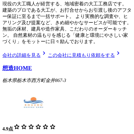
現役の大工職人が経営する、地域密着の大工工務店です。
建築のプロである大工が、お打合せからお引渡し後のアフタ
ー保証に至るまで一括サポート。 より実務的な調査や、ヒ
アリング及び提案など、きめ細やかなサービスが可能です。
無垢の床材、建具や造作家具、こだわりのオーダーキッチ
ン。 自然素材の温もりを感じる「健康と環境にやさしい家
づくり」をモットーに日々励んでおります。
chevron_right
chevron_right
会社の詳細を見る
この会社に見積もり依頼をする
想造HOME
栃木県栃木市西方町金井867-3
star
star
star
star
star
star
4.9
点