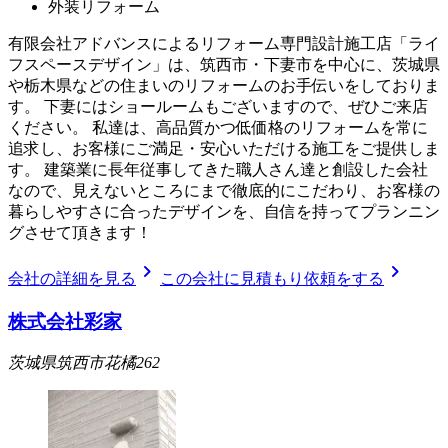
外装リフォーム
有限会社アドバンスによるリフォーム専門設計施工店「ライ
フスペースデザイン」は、筑西市・下妻市を中心に、茨城県
や栃木県などの住まいのリフォームのお手伝いをしておりま
す。 下妻にはショールームもございますので、ぜひご来店
ください。 私達は、高品質かつ低価格のリフォームを常に
追求し、お客様にご満足・安心いただける施工をご提供しま
す。 建築業に長年従事してきた職人さん達と創設した会社
なので、見えないところにまで徹底的にこだわり、お客様の
暮らしやすさに合ったデザインを、自信を持ってプランニン
グさせて頂きます！
chevron_right
chevron_right
会社の詳細を見る
この会社に見積もり依頼をする
株式会社彩家
茨城県筑西市花橘262