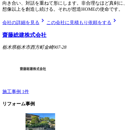
向き合い、対話を重ねて形にします。非合理なほど真剣に、
想像以上を創造し続ける。それが想造HOMEの使命です。
chevron_right
chevron_right
会社の詳細を見る
この会社に見積もり依頼をする
齋藤総建株式会社
栃木県栃木市西方町金崎907-28
施工事例
1
件
リフォーム事例