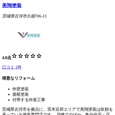
美翔塗装
茨城県古河市久能706-15
star
star
star
star
star
4.0
点
口コミ
1
件
得意なリフォーム
外壁塗装
屋根塗装
付帯する外装工事
茨城県古河市を拠点に、茨木近郊エリアで美翔塗装は依頼を
承っている塗装専門店です。 戸建てのほか、集合住宅・店