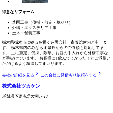
得意なリフォーム
造園工事（伐採・剪定・草刈り）
外構・エクステリア工事
土木・舗装工事
栃木県栃木市に拠点を置く造園会社 齋藤総建㈱と申しま
す。 栃木県内のみならず県外からのご依頼も対応してま
す。 主に剪定、伐採、除草、お庭の手入れから外構工事な
ど手掛けています。 お客様にT飲んでよかった！とご満足い
ただけるよう精進してまいります。
chevron_right
chevron_right
会社の詳細を見る
この会社に見積もり依頼をする
株式会社ツカケン
茨城県下妻市北大宝87-13