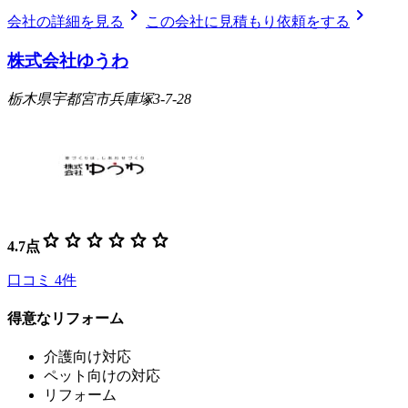
chevron_right
chevron_right
会社の詳細を見る
この会社に見積もり依頼をする
株式会社ゆうわ
栃木県宇都宮市兵庫塚3-7-28
star
star
star
star
star
star
4.7
点
口コミ
4
件
得意なリフォーム
介護向け対応
ペット向けの対応
リフォーム