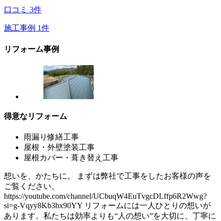
口コミ
3
件
施工事例
1
件
リフォーム事例
得意なリフォーム
雨漏り修繕工事
屋根・外壁塗装工事
屋根カバー・葺き替え工事
想いを、かたちに。 まずは弊社で工事をしたお客様の声を
ご覧ください。
https://youtube.com/channel/UCbuqW4EuTvgcDLffp6R2Wwg?
si=g-Vqyy8Kb3hx90YY リフォームには一人ひとりの想いが
あります。私たちは効率よりも“人の想い”を大切に、丁寧に