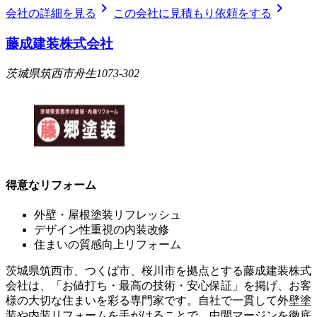
chevron_right
chevron_right
会社の詳細を見る
この会社に見積もり依頼をする
藤成建装株式会社
茨城県筑西市舟生1073-302
得意なリフォーム
外壁・屋根塗装リフレッシュ
デザイン性重視の内装改修
住まいの質感向上リフォーム
茨城県筑西市、つくば市、桜川市を拠点とする藤成建装株式
会社は、「お値打ち・最高の技術・安心保証」を掲げ、お客
様の大切な住まいを彩る専門家です。自社で一貫して外壁塗
装や内装リフォームを手がけることで、中間マージンを徹底