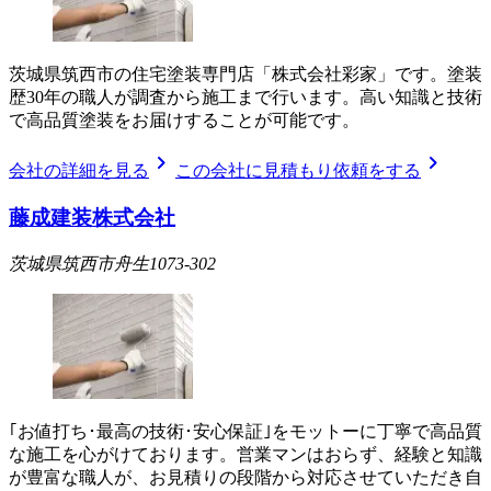
茨城県筑西市の住宅塗装専門店「株式会社彩家」です。塗装
歴30年の職人が調査から施工まで行います。高い知識と技術
で高品質塗装をお届けすることが可能です。
chevron_right
chevron_right
会社の詳細を見る
この会社に見積もり依頼をする
藤成建装株式会社
茨城県筑西市舟生1073-302
｢お値打ち･最高の技術･安心保証｣をモットーに丁寧で高品質
な施工を心がけております。営業マンはおらず、経験と知識
が豊富な職人が、お見積りの段階から対応させていただき自