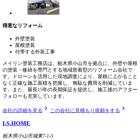
得意なリフォーム
外壁塗装
屋根塗装
付帯する外装工事
メイリン塗装工務店は、栃木県小山市を拠点に、外壁や屋根
の塗装・修繕を専門とする地域密着型のリフォーム会社で
す。ドローンを活用した現地調査により、屋根に上がること
なく正確な施工面積を把握し、無駄な費用を削減していま
す。また、最長15年の長期保証を提供し、施工後のアフター
フォローも充実しています。
chevron_right
chevron_right
会社の詳細を見る
この会社に見積もり依頼をする
I.S.HOME
栃木県小山市城東7-1-5