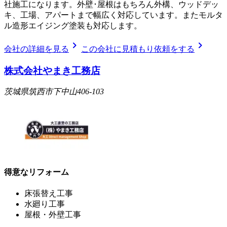
社施工になります。外壁･屋根はもちろん外構、ウッドデッ
キ、工場、アパートまで幅広く対応しています。またモルタ
ル造形エイジング塗装も対応します。
chevron_right
chevron_right
会社の詳細を見る
この会社に見積もり依頼をする
株式会社やまき工務店
茨城県筑西市下中山406-103
得意なリフォーム
床張替え工事
水廻り工事
屋根・外壁工事