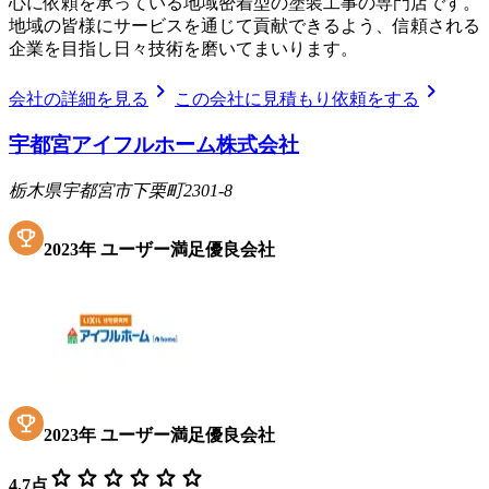
心に依頼を承っている地域密着型の塗装工事の専門店です。
地域の皆様にサービスを通じて貢献できるよう、信頼される
企業を目指し日々技術を磨いてまいります。
chevron_right
chevron_right
会社の詳細を見る
この会社に見積もり依頼をする
宇都宮アイフルホーム株式会社
栃木県宇都宮市下栗町2301-8
2023
年
ユーザー満足優良会社
2023
年
ユーザー満足優良会社
star
star
star
star
star
star
4.7
点