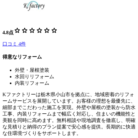
star
star
star
star
star
star
4.8
点
口コミ
4
件
得意なリフォーム
外壁・屋根塗装
水回りリフォーム
内装リフォーム
Kファクトリーは栃木県小山市を拠点に、地域密着のリフォ
ームサービスを展開しています。お客様の理想を最優先に、
細部までこだわった施工を実現。外壁や屋根の塗装から防水
工事、内装リフォームまで幅広く対応し、住まいの機能性と
美観を同時に高めます。無料相談や現地調査を徹底し、明確
な見積りと納得のプラン提案で安心感を提供。長期的に快適
な住環境づくりをサポートします。