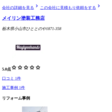
chevron_right
chevron_right
会社の詳細を見る
この会社に見積もり依頼をする
メイリン塗装工務店
栃木県小山市ひととのや1871-358
star
star
star
star
star
5.0
点
口コミ
1
件
施工事例
1
件
リフォーム事例