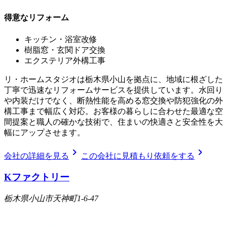
得意なリフォーム
キッチン・浴室改修
樹脂窓・玄関ドア交換
エクステリア外構工事
リ・ホームスタジオは栃木県小山を拠点に、地域に根ざした
丁寧で迅速なリフォームサービスを提供しています。水回り
や内装だけでなく、断熱性能を高める窓交換や防犯強化の外
構工事まで幅広く対応。お客様の暮らしに合わせた最適な空
間提案と職人の確かな技術で、住まいの快適さと安全性を大
幅にアップさせます。
chevron_right
chevron_right
会社の詳細を見る
この会社に見積もり依頼をする
Kファクトリー
栃木県小山市天神町1-6-47