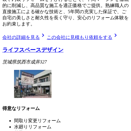
的に削減し、高品質な施工を適正価格でご提供。熟練職人の
直接施工による確かな技術と、5年間の充実した保証で、ご
自宅の美しさと耐久性を長く守り、安心のリフォーム体験を
お約束します。
chevron_right
chevron_right
会社の詳細を見る
この会社に見積もり依頼をする
ライフスペースデザイン
茨城県筑西市成井327
得意なリフォーム
間取り変更リフォーム
水廻りリフォーム