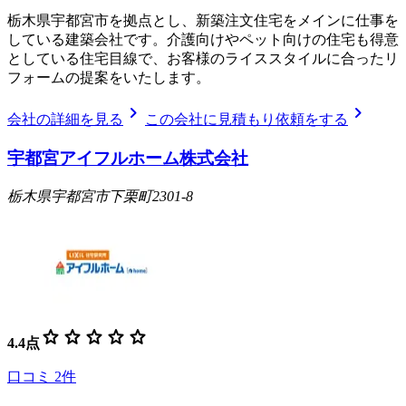
栃木県宇都宮市を拠点とし、新築注文住宅をメインに仕事を
している建築会社です。介護向けやペット向けの住宅も得意
としている住宅目線で、お客様のライススタイルに合ったリ
フォームの提案をいたします。
chevron_right
chevron_right
会社の詳細を見る
この会社に見積もり依頼をする
宇都宮アイフルホーム株式会社
栃木県宇都宮市下栗町2301-8
star
star
star
star
star
4.4
点
口コミ
2
件