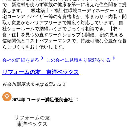
で、新建材を使わず家族の健康を第一に考えた住空間をご提
案します。 二級建築士・福祉住環境コーディネーター・住
宅ローンアドバイザー等の有資格者が、水まわり・内装・間
取り変更からバリアフリーまで幅広く対応しています。 自
社ショールームで納得いくまでじっくり相談でき、【衣・
食・住】を見つめ直すワークショップも開催。 顔の見える
信頼関係とコストパフォーマンスで、持続可能な心豊かな暮
らしづくりをお手伝いします。
chevron_right
chevron_right
会社の詳細を見る
この会社に見積もり依頼をする
リフォームの友 東洋ベックス
神奈川県厚木市みはる野2-12-2
2024
年
ユーザー満足優良会社
+
2