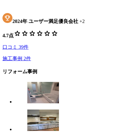
2024
年
ユーザー満足優良会社
+
2
star
star
star
star
star
star
4.7
点
口コミ
39
件
施工事例
2
件
リフォーム事例