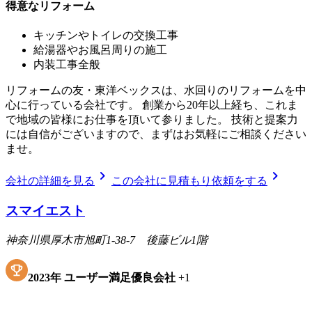
得意なリフォーム
キッチンやトイレの交換工事
給湯器やお風呂周りの施工
内装工事全般
リフォームの友・東洋ベックスは、水回りのリフォームを中
心に行っている会社です。 創業から20年以上経ち、これま
で地域の皆様にお仕事を頂いて参りました。 技術と提案力
には自信がございますので、まずはお気軽にご相談ください
ませ。
chevron_right
chevron_right
会社の詳細を見る
この会社に見積もり依頼をする
スマイエスト
神奈川県厚木市旭町1-38-7 後藤ビル1階
2023
年
ユーザー満足優良会社
+
1