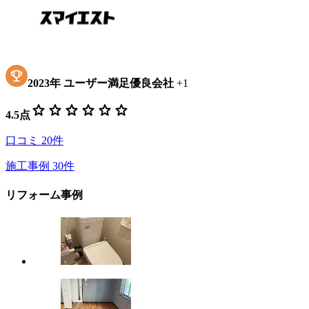
2023
年
ユーザー満足優良会社
+
1
star
star
star
star
star
star
4.5
点
口コミ
20
件
施工事例
30
件
リフォーム事例