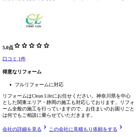
star
star
star
star
star
5.0
点
口コミ
1
件
得意なリフォーム
フルリフォームに対応
リフォームはClean Lifeにお任せください。神奈川県を中心
とした関東エリア・静岡の施工も対応しております。リフォ
ーム全般の施工を行っていますので、お住まいのお困りごと
は何でもご相談に乗らせていただきます。
chevron_right
chevron_right
会社の詳細を見る
この会社に見積もり依頼をする