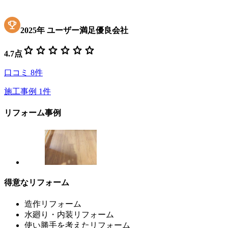
2025
年
ユーザー満足優良会社
star
star
star
star
star
star
4.7
点
口コミ
8
件
施工事例
1
件
リフォーム事例
得意なリフォーム
造作リフォーム
水廻り・内装リフォーム
使い勝手を考えたリフォーム