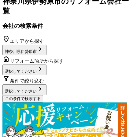
神奈川県伊勢原市
のリフォーム会社一
覧
会社の検索条件
location_on
エリアから探す
chevron_right
神奈川県伊勢原市
home
リフォーム箇所から探す
chevron_right
選択してください
filter_alt
条件で絞り込む
chevron_right
選択してください
この条件で検索する