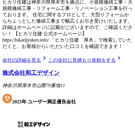
ヒカリ住建は神奈川県厚木市を拠点に、小規模修繕工事・大
規模修繕工事・リフォーム工事・リノベーション工事を行っ
ております。 住宅に関するプロとして、大型リフォームか
らちょっとした修繕工事まで幅広くお引き受けいたします。
詳細はホームページに記載がございますので、ご確認くださ
い！ 【ヒカリ住建 公式ホームページ】
https://hikarijyuken.info/ 「ヒカリ住建 厚木」で検索していた
だくと、お客様からいただいた口コミを確認できます！
chevron_right
chevron_right
会社の詳細を見る
この会社に見積もり依頼をする
株式会社和工デザイン
神奈川県厚木市山際79番地11
2025
年
ユーザー満足優良会社