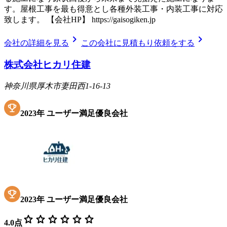
す。屋根工事を最も得意とし各種外装工事・内装工事に対応
致します。 【会社HP】 https://gaisogiken.jp
chevron_right
chevron_right
会社の詳細を見る
この会社に見積もり依頼をする
株式会社ヒカリ住建
神奈川県厚木市妻田西1-16-13
2023
年
ユーザー満足優良会社
2023
年
ユーザー満足優良会社
star
star
star
star
star
star
4.0
点