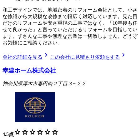
和工デザインでは、地域密着のリフォーム会社として、小さ
な修繕から大規模な改修まで幅広く対応しています。見た目
だけのリフォームや安さ重視の工事ではなく、「10年後も任
せて良かった」と言っていただけるリフォームを目指してい
ます。ずさんな工事や無理な営業は一切致しません。どうぞ
お気軽にご相談ください。
chevron_right
chevron_right
会社の詳細を見る
この会社に見積もり依頼をする
幸建ホーム株式会社
神奈川県厚木市妻田南２丁目３−２２
star
star
star
star
star
star
4.5
点