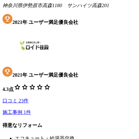
神奈川県伊勢原市高森1180 サンハイツ高森201
2021
年
ユーザー満足優良会社
2021
年
ユーザー満足優良会社
star
star
star
star
star
4.3
点
口コミ
23
件
施工事例
1
件
得意なリフォーム
エコキュート・給湯器交換