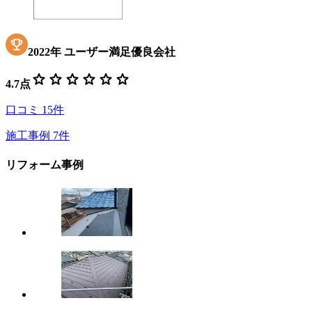
2022
年
ユーザー満足優良会社
star
star
star
star
star
star
4.7
点
口コミ
15
件
施工事例
7
件
リフォーム事例