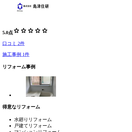
star
star
star
star
star
5.0
点
口コミ
2
件
施工事例
1
件
リフォーム事例
得意なリフォーム
水廻りリフォーム
戸建てリフォーム
マンションリフォーム