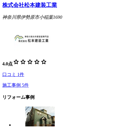
株式会社松本建装工業
神奈川県伊勢原市小稲葉1690
star
star
star
star
star
4.0
点
口コミ
1
件
施工事例
5
件
リフォーム事例