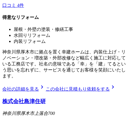
口コミ
4
件
得意なリフォーム
屋根・外壁の塗装・修繕工事
水回りリフォーム
内装リフォーム
神奈川県厚木市に拠点を置く幸建ホームは、内装仕上げ・リ
ノベーション・増改築・外部改修など幅広く施工に対応して
いる工務店です。社名の意味である「幸」を「建」てるとい
う思いを忘れずに、サービスを通じてお客様を笑顔にいたし
ます。
chevron_right
chevron_right
会社の詳細を見る
この会社に見積もり依頼をする
株式会社島津住研
神奈川県厚木市上落合700