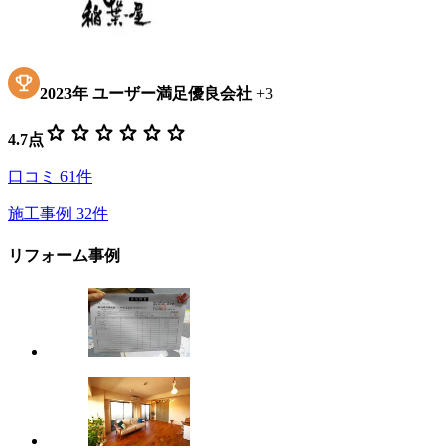
2023
年
ユーザー満足優良会社
+
3
star
star
star
star
star
star
4.7
点
口コミ
61
件
施工事例
32
件
リフォーム事例