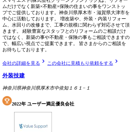
スマイエスト(株式会社グリーンプランテック)は、リフォー
ムだけでなく新築×不動産×保険の住まいの事をワンストッ
プでご提供しております。神奈川県厚木市・滋賀県大津市を
中心に活動しております。 増改築や、外装・内装リフォー
ム、水回りの改修まで、工事の規模に関わらず対応させて頂
きます。 経験豊富なスタッフとのリフォームのご相談だけ
ではなく、新築の事や不動産・保険の事もご相談できますの
で、幅広い視点でご提案できます。 皆さまからのご相談を
お待ちしております。
chevron_right
chevron_right
会社の詳細を見る
この会社に見積もり依頼をする
外装技建
神奈川県神奈川県厚木市中依知１６１−１
2022
年
ユーザー満足優良会社