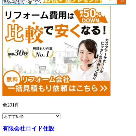
全
291
件
有限会社ロイド住設