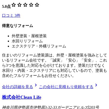
star
star
star
star
star
5.0
点
口コミ
3
件
得意なリフォーム
外壁塗装・屋根塗装
水回りリフォーム
エクステリア・外構リフォーム
住まいのリフォーム塗装源は、外壁・屋根塗装を強みとして
いるリフォーム会社です。「誠実」「安心」「安全」、これ
ら3つを意識した対応を心がけております。塗装だけでなく
水回り・内装・エクステリアにも対応しているので、塗装も
含めたフルリフォームもお任せください。
chevron_right
chevron_right
会社の詳細を見る
この会社に見積もり依頼をする
株式会社Clean Life
神奈川県伊勢原市伊勢原3-32-33ガーデニアヒルズI203号