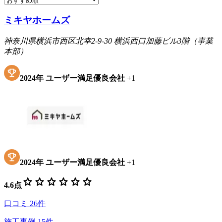
ミキヤホームズ
神奈川県横浜市西区北幸2-9-30 横浜西口加藤ビル3階（事業
本部）
2024
年
ユーザー満足優良会社
+
1
2024
年
ユーザー満足優良会社
+
1
star
star
star
star
star
star
4.6
点
口コミ
26
件
施工事例
15
件