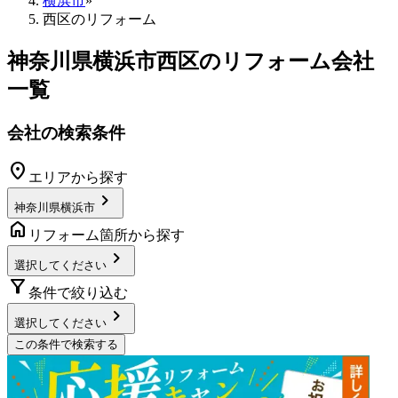
横浜市
»
西区のリフォーム
神奈川県横浜市西区
のリフォーム会社
一覧
会社の検索条件
location_on
エリアから探す
chevron_right
神奈川県横浜市
home
リフォーム箇所から探す
chevron_right
選択してください
filter_alt
条件で絞り込む
chevron_right
選択してください
この条件で検索する