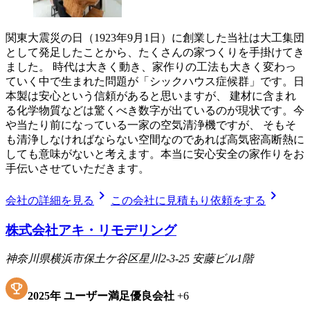
関東大震災の日（1923年9月1日）に創業した当社は大工集団
として発足したことから、たくさんの家つくりを手掛けてき
ました。 時代は大きく動き、家作りの工法も大きく変わっ
ていく中で生まれた問題が「シックハウス症候群」です。日
本製は安心という信頼があると思いますが、 建材に含まれ
る化学物質などは驚くべき数字が出ているのが現状です。今
や当たり前になっている一家の空気清浄機ですが、 そもそ
も清浄しなければならない空間なのであれば高気密高断熱に
しても意味がないと考えます。本当に安心安全の家作りをお
手伝いさせていただきます。
chevron_right
chevron_right
会社の詳細を見る
この会社に見積もり依頼をする
株式会社アキ・リモデリング
神奈川県横浜市保土ケ谷区星川2-3-25 安藤ビル1階
2025
年
ユーザー満足優良会社
+
6