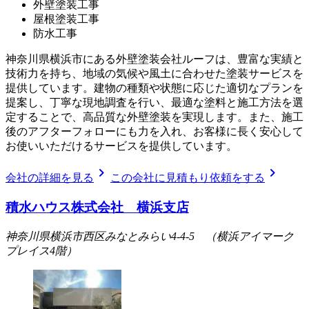
外壁塗装工事
屋根塗装工事
防水工事
神奈川県横浜市にある外壁塗装会社ルーフは、豊富な実績と
技術力を持ち、地域の気候や風土に合わせた塗装サービスを
提供しています。建物の種類や状態に応じた適切なプランを
提案し、丁寧な現地調査を行い、最適な塗料と施工方法を選
定することで、高品質な外壁塗装を実現します。また、施工
後のアフターフォローにも力を入れ、お客様に長く安心して
お使いいただけるサービスを提供しています。
chevron_right
chevron_right
会社の詳細を見る
この会社に見積もり依頼をする
積水ハウス株式会社 横浜支店
神奈川県横浜市西区みなとみらい4-4-5 （横浜アイマーク
プレイス4階）