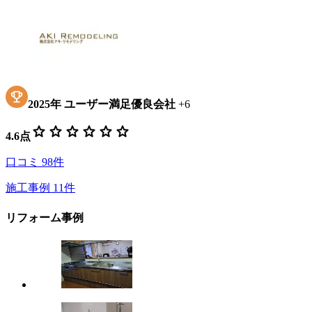
2025
年
ユーザー満足優良会社
+
6
star
star
star
star
star
star
4.6
点
口コミ
98
件
施工事例
11
件
リフォーム事例