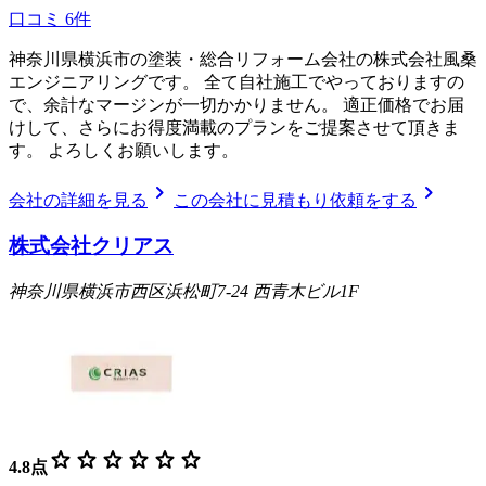
口コミ
6
件
神奈川県横浜市の塗装・総合リフォーム会社の株式会社風桑
エンジニアリングです。 全て自社施工でやっておりますの
で、余計なマージンが一切かかりません。 適正価格でお届
けして、さらにお得度満載のプランをご提案させて頂きま
す。 よろしくお願いします。
chevron_right
chevron_right
会社の詳細を見る
この会社に見積もり依頼をする
株式会社クリアス
神奈川県横浜市西区浜松町7-24 西青木ビル1F
star
star
star
star
star
star
4.8
点