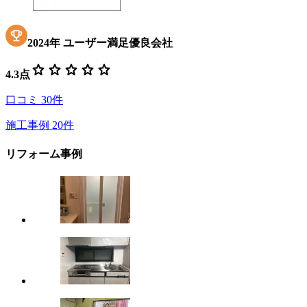
2024
年
ユーザー満足優良会社
star
star
star
star
star
4.3
点
口コミ
30
件
施工事例
20
件
リフォーム事例