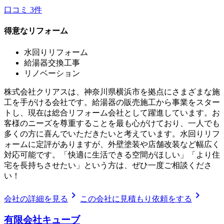
口コミ
3
件
得意なリフォーム
水回りリフォーム
給湯器交換工事
リノベーション
株式会社クリアスは、神奈川県横浜市を拠点にさまざまな施
工を手がける会社です。給湯器の販売施工から事業をスター
トし、現在は総合リフォーム会社として躍進しています。お
客様のニーズを尊重することを最も心がけており、一人でも
多くの方に喜んでいただきたいと考えています。水回りリフ
ォームに定評がありますが、外壁塗装や店舗改装など幅広く
対応可能です。「快適に生活できる空間がほしい」「より住
宅を長持ちさせたい」という方は、ぜひ一度ご相談くださ
い！
chevron_right
chevron_right
会社の詳細を見る
この会社に見積もり依頼をする
有限会社キューブ