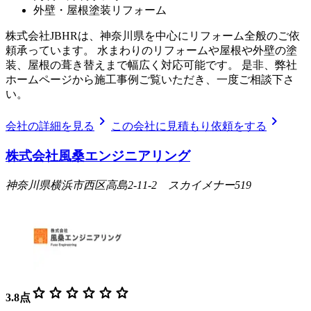
外壁・屋根塗装リフォーム
株式会社JBHRは、神奈川県を中心にリフォーム全般のご依
頼承っています。 水まわりのリフォームや屋根や外壁の塗
装、屋根の葺き替えまで幅広く対応可能です。 是非、弊社
ホームページから施工事例ご覧いただき、一度ご相談下さ
い。
chevron_right
chevron_right
会社の詳細を見る
この会社に見積もり依頼をする
株式会社風桑エンジニアリング
神奈川県横浜市西区高島2-11-2 スカイメナー519
star
star
star
star
star
star
3.8
点