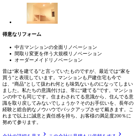
得意なリフォーム
中古マンションの全面リノベーション
間取り変更を伴う大規模リノベーション
オーダーメイドリノベーション
昔は“家を建てる”と言っていたものですが、最近では“家を
買う”と表現しています。マンションも戸建住宅も今で
は、“商品”として扱われ何とも味気ないものになってしまい
ました。私たちの意識付けは、常に“建てる”です。マンショ
ンの中でも同じです。住まわされてる意識から、住んでる意
識を取り戻してみないでしょうか？そのお手伝いを、長年の
経験と総合的なノウハウでバックアップさせて戴きます。こ
れまで以上に誠意と責任感を持ち、お客様の満足度200％に
努めて参ります。
chevron_right
chevron_right