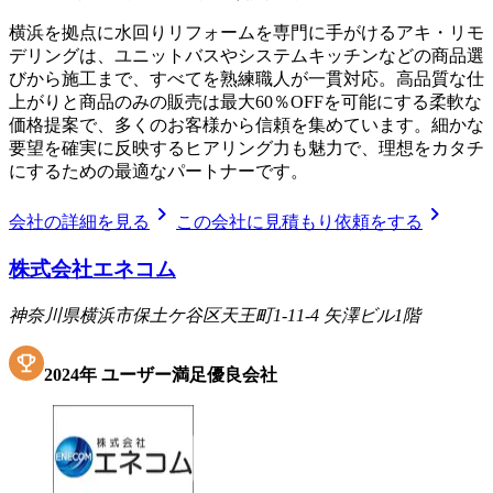
横浜を拠点に水回りリフォームを専門に手がけるアキ・リモ
デリングは、ユニットバスやシステムキッチンなどの商品選
びから施工まで、すべてを熟練職人が一貫対応。高品質な仕
上がりと商品のみの販売は最大60％OFFを可能にする柔軟な
価格提案で、多くのお客様から信頼を集めています。細かな
要望を確実に反映するヒアリング力も魅力で、理想をカタチ
にするための最適なパートナーです。
chevron_right
chevron_right
会社の詳細を見る
この会社に見積もり依頼をする
株式会社エネコム
神奈川県横浜市保土ケ谷区天王町1-11-4 矢澤ビル1階
2024
年
ユーザー満足優良会社