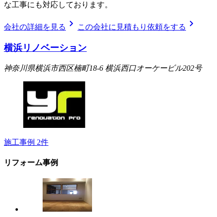
な工事にも対応しております。
chevron_right
chevron_right
会社の詳細を見る
この会社に見積もり依頼をする
横浜リノベーション
神奈川県横浜市西区楠町18-6 横浜西口オーケービル202号
施工事例
2
件
リフォーム事例