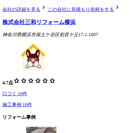
chevron_right
chevron_right
会社の詳細を見る
この会社に見積もり依頼をする
株式会社三和リフォーム横浜
神奈川県横浜市保土ケ谷区初音ケ丘17-1-1007
star
star
star
star
star
star
4.7
点
口コミ
10
件
施工事例
10
件
リフォーム事例