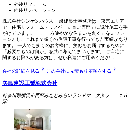
外装リフォーム
内装リノベーション
株式会社シンケンハウス 一級建築士事務所は、東京エリア
で「住宅リフォーム・リノベーション専門」に設計施工を手
がけています。 「こころ健やかな住まいを創る」をミッシ
ョンとし、これまで多くの住宅工事を行ってきた実績があり
ます。 一人でも多くのお客様に、笑顔をお届けするために
「必要なものは何か」を共に考えてまいります。 ご自宅に
関するお悩みがある方は、ぜひ私達にご用命ください！
chevron_right
chevron_right
会社の詳細を見る
この会社に見積もり依頼をする
矢島建設工業株式会社
神奈川県横浜市西区みなとみらいランドマークタワー １８
階