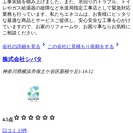
工事実績を積み上げました。また、水回りのトラブル、トイ
レやガス給湯器の故障など水道局指定工事店として緊急対応
業務も行っています。私たちエネコムは、お客様にピッタリ
な最適な商品とサービスご提供し、安心安全な工事を心がけ
ていますので、お家のリフォームや、お困り事ならお気軽に
ご相談ください。
chevron_right
chevron_right
会社の詳細を見る
この会社に見積もり依頼をする
株式会社シバタ
神奈川県横浜市保土ケ谷区新桜ケ丘1-14-12
star
star
star
star
star
star
4.5
点
口コミ
13
件