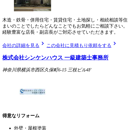
木造・鉄骨・併用住宅・賃貸住宅・土地探し・相続相談等住
まいのことでしたらどんなことでもお気軽にご相談下さい。
経験豊富な店長・副店長がご対応させていただきます。
chevron_right
chevron_right
会社の詳細を見る
この会社に見積もり依頼をする
株式会社シンケンハウス 一級建築士事務所
神奈川県横浜市西区久保町6-15 三枝ビル4F
得意なリフォーム
外壁・屋根塗装