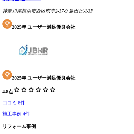
神奈川県横浜市西区南幸2-17-9 島田ビル3F
2025
年
ユーザー満足優良会社
2025
年
ユーザー満足優良会社
star
star
star
star
star
star
4.8
点
口コミ
8
件
施工事例
4
件
リフォーム事例