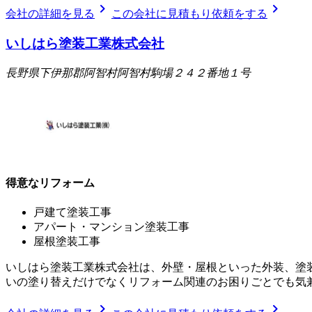
chevron_right
chevron_right
会社の詳細を見る
この会社に見積もり依頼をする
いしはら塗装工業株式会社
長野県下伊那郡阿智村阿智村駒場２４２番地１号
得意なリフォーム
戸建て塗装工事
アパート・マンション塗装工事
屋根塗装工事
いしはら塗装工業株式会社は、外壁・屋根といった外装、塗装
いの塗り替えだけでなくリフォーム関連のお困りごとでも気
chevron_right
chevron_right