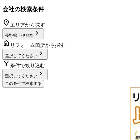
会社の検索条件
location_on
エリアから探す
chevron_right
長野県上伊那郡
home
リフォーム箇所から探す
chevron_right
選択してください
filter_alt
条件で絞り込む
chevron_right
選択してください
この条件で検索する