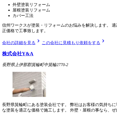
外壁塗装リフォーム
屋根塗装リフォーム
カバー工法
信州ワークスが塗装・リフォームのお悩みを解決します。 適
正価格で工事致します。
chevron_right
chevron_right
会社の詳細を見る
この会社に見積もり依頼をする
株式会社Y&A
長野県上伊那郡箕輪町中箕輪2770-2
長野県箕輪町にある塗装会社です。 弊社はお客様の気持ちに
な塗装を適正な価格で施工します。 外壁・屋根の事なら、ぜ