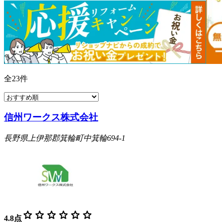
全
23
件
信州ワークス株式会社
長野県上伊那郡箕輪町中箕輪694-1
star
star
star
star
star
star
4.8
点