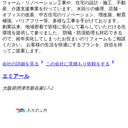
フォーム・リノベーション工事や、住宅の設計・施工、不動
産、介護支援事業を行っています。 水回りの修理、店舗・
オフィスの改装、中古住宅のリノベーション、増改築、耐震
補強、バリアフリー等、多様な工事を手がけております。
創業以来、地域密着で皆様に安心して暮らしていただける住
環境を提供して参りました。 防蟻・防湿処理も対応できる
ので、経年劣化してしまったお住まいのリフォームもご相談
ください。 お客様の生活を快適にするプランを、自信を持
ってご提案します。
chevron_right
chevron_right
会社の詳細を見る
この会社に見積もり依頼をする
エミアール
大阪府摂津市新在家2-7-2