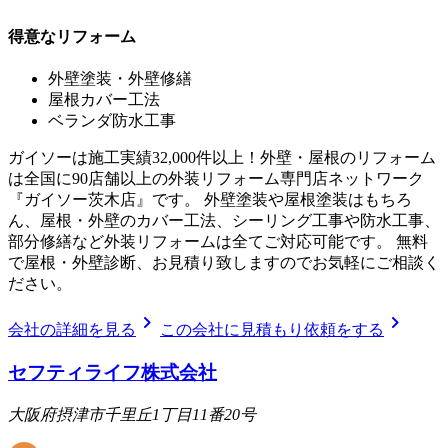
得意なリフォーム
外壁塗装・外壁修繕
屋根カバー工法
ベランダ防水工事
ガイソーは施工実績32,000件以上！外壁・屋根のリフォーム
は全国に90店舗以上の外装リフォーム専門店ネットワーク
『ガイソー茨木店』です。 外壁塗装や屋根塗装はもちろ
ん、屋根・外壁のカバー工法、シーリング工事や防水工事、
部分修繕など外装リフォームは全てご対応可能です。 無料
で屋根・外壁診断、お見積り致しますのでお気軽にご相談く
ださい。
chevron_right
chevron_right
会社の詳細を見る
この会社に見積もり依頼をする
セフティライフ株式会社
大阪府摂津市千里丘1丁目11番20号