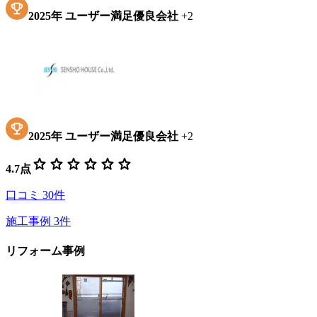
2025
年
ユーザー満足優良会社
+
2
2025
年
ユーザー満足優良会社
+
2
star
star
star
star
star
star
4.7
点
口コミ
30
件
施工事例
3
件
リフォーム事例