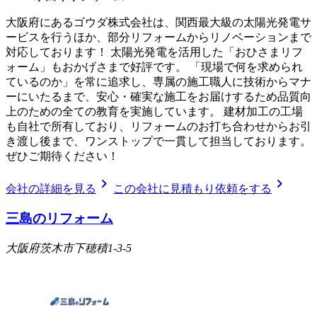
大阪府にあるゴウダ株式会社は、関西最大級の太陽光発電サ
ービスを行うほか、部分リフォームからリノベーションまで
対応しております！ 太陽光発電を活用した「おひさまリフ
ォーム」もおかげさまで好評です。 「現場で何を求められ
ているのか」を常に追求し、専属の施工職人に技術からマナ
ーにいたるまで、安心・確実な施工をお届けするため品質向
上のための全ての教育を実施しています。 建材加工の工場
も自社で所有しており、リフォームのお打ち合わせからお引
き渡し後まで、ワンストップで一貫して担当しております。
ぜひご期待ください！
chevron_right
chevron_right
会社の詳細を見る
この会社に見積もり依頼をする
三島のリフォーム
大阪府茨木市下穂積1-3-5