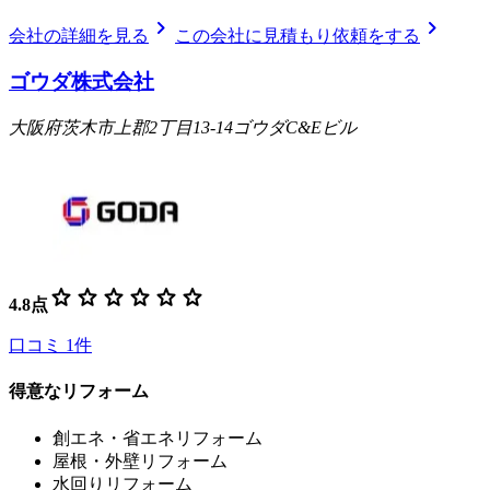
chevron_right
chevron_right
会社の詳細を見る
この会社に見積もり依頼をする
ゴウダ株式会社
大阪府茨木市上郡2丁目13-14ゴウダC&Eビル
star
star
star
star
star
star
4.8
点
口コミ
1
件
得意なリフォーム
創エネ・省エネリフォーム
屋根・外壁リフォーム
水回りリフォーム