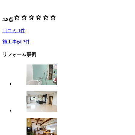
star
star
star
star
star
star
4.8
点
口コミ
1
件
施工事例
3
件
リフォーム事例