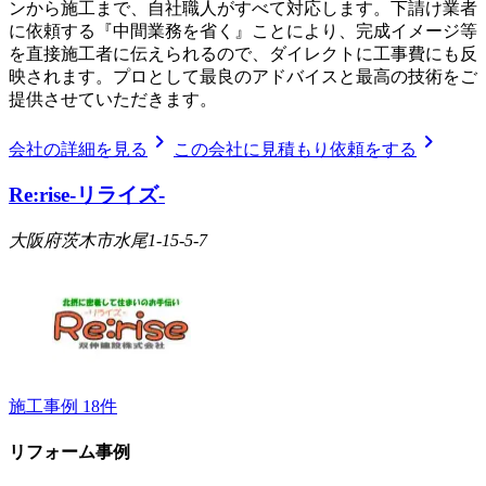
ンから施工まで、自社職人がすべて対応します。下請け業者
に依頼する『中間業務を省く』ことにより、完成イメージ等
を直接施工者に伝えられるので、ダイレクトに工事費にも反
映されます。プロとして最良のアドバイスと最高の技術をご
提供させていただきます。
chevron_right
chevron_right
会社の詳細を見る
この会社に見積もり依頼をする
Re:rise-リライズ-
大阪府茨木市水尾1-15-5-7
施工事例
18
件
リフォーム事例