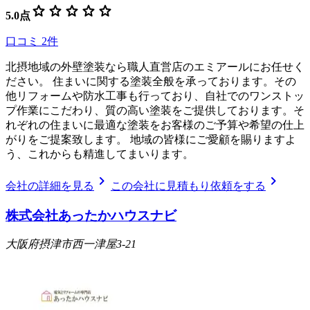
star
star
star
star
star
5.0
点
口コミ
2
件
北摂地域の外壁塗装なら職人直営店のエミアールにお任せく
ださい。 住まいに関する塗装全般を承っております。その
他リフォームや防水工事も行っており、自社でのワンストッ
プ作業にこだわり、質の高い塗装をご提供しております。そ
れぞれの住まいに最適な塗装をお客様のご予算や希望の仕上
がりをご提案致します。 地域の皆様にご愛顧を賜りますよ
う、これからも精進してまいります。
chevron_right
chevron_right
会社の詳細を見る
この会社に見積もり依頼をする
株式会社あったかハウスナビ
大阪府摂津市西一津屋3-21