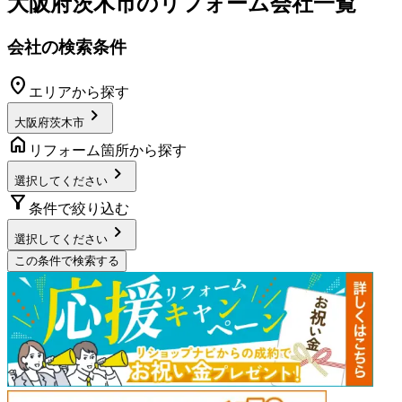
大阪府茨木市
のリフォーム会社一覧
会社の検索条件
location_on
エリアから探す
chevron_right
大阪府茨木市
home
リフォーム箇所から探す
chevron_right
選択してください
filter_alt
条件で絞り込む
chevron_right
選択してください
この条件で検索する