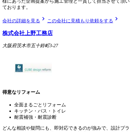
様にあった企画提案から施工管理と一貫して担当させて頂い
ております。
chevron_right
chevron_right
会社の詳細を見る
この会社に見積もり依頼をする
株式会社上野工務店
大阪府茨木市五十鈴町3-27
得意なリフォーム
全面まるごとリフォーム
キッチン・バス・トイレ
耐震補強・耐震診断
どんな相談や疑問にも、即対応できるのが強みで、設計プラ