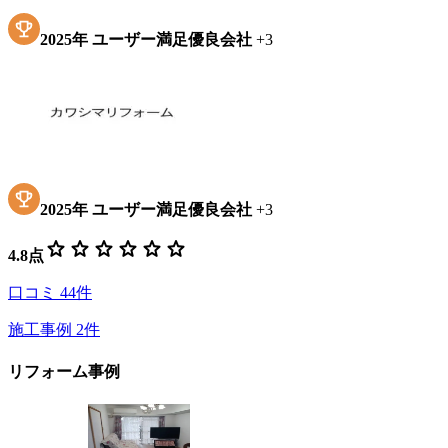
2025
年
ユーザー満足優良会社
+
3
2025
年
ユーザー満足優良会社
+
3
star
star
star
star
star
star
4.8
点
口コミ
44
件
施工事例
2
件
リフォーム事例