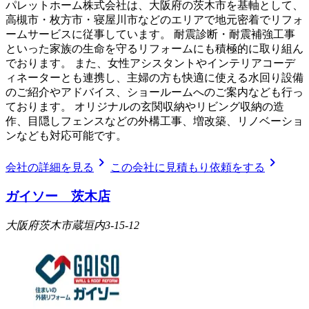
パレットホーム株式会社は、大阪府の茨木市を基軸として、
高槻市・枚方市・寝屋川市などのエリアで地元密着でリフォ
ームサービスに従事しています。 耐震診断・耐震補強工事
といった家族の生命を守るリフォームにも積極的に取り組ん
でおります。 また、女性アシスタントやインテリアコーデ
ィネーターとも連携し、主婦の方も快適に使える水回り設備
のご紹介やアドバイス、ショールームへのご案内なども行っ
ております。 オリジナルの玄関収納やリビング収納の造
作、目隠しフェンスなどの外構工事、増改築、リノベーショ
ンなども対応可能です。
chevron_right
chevron_right
会社の詳細を見る
この会社に見積もり依頼をする
ガイソー 茨木店
大阪府茨木市蔵垣内3-15-12