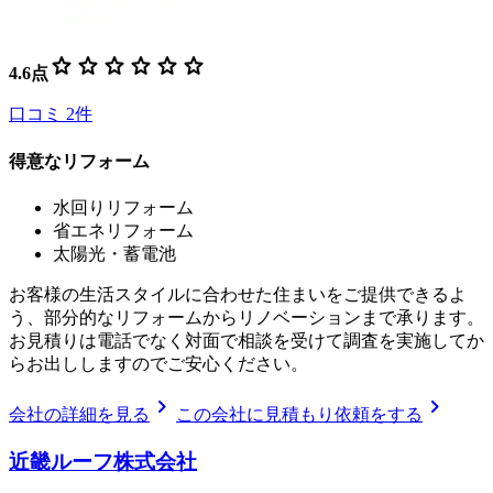
star
star
star
star
star
star
4.6
点
口コミ
2
件
得意なリフォーム
水回りリフォーム
省エネリフォーム
太陽光・蓄電池
お客様の生活スタイルに合わせた住まいをご提供できるよ
う、部分的なリフォームからリノベーションまで承ります。
お見積りは電話でなく対面で相談を受けて調査を実施してか
らお出ししますのでご安心ください。
chevron_right
chevron_right
会社の詳細を見る
この会社に見積もり依頼をする
近畿ルーフ株式会社