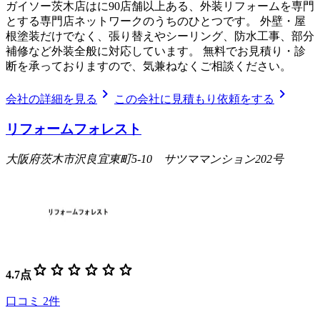
ガイソー茨木店はに90店舗以上ある、外装リフォームを専門
とする専門店ネットワークのうちのひとつです。 外壁・屋
根塗装だけでなく、張り替えやシーリング、防水工事、部分
補修など外装全般に対応しています。 無料でお見積り・診
断を承っておりますので、気兼ねなくご相談ください。
chevron_right
chevron_right
会社の詳細を見る
この会社に見積もり依頼をする
リフォームフォレスト
大阪府茨木市沢良宜東町5-10 サツママンション202号
star
star
star
star
star
star
4.7
点
口コミ
2
件