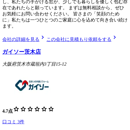
し、私たちの手がける窓が、少しでも暮らしを優しく包む存
在であれたらと願っています。 まずは無料相談から、ぜひ
お気軽にお問い合わせください。 皆さまの「笑顔のため
に」私たちは一つひとつのご家庭に心を込めて向き合い続け
ます。
chevron_right
chevron_right
会社の詳細を見る
この会社に見積もり依頼をする
ガイソー茨木店
大阪府茨木市蔵垣内3丁目15-12
star
star
star
star
star
star
4.7
点
口コミ
3
件