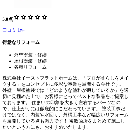
star
star
star
star
star
5.0
点
口コミ
1
件
得意なリフォーム
外壁塗装・修繕
屋根塗装・修繕
各種リフォーム
株式会社イーストフラットホームは、「プロが暮らしをメイ
クする」をコンセプトに多彩な事業を展開する会社です。
外壁・屋根塗装では「どのような塗料が適しているか」を適
切に見極めた上で、お客様にとってベストな製品をご提案し
ております。 住まいの印象を大きく左右するパーツなの
で、仕上がりには徹底的にこだわっています。 塗装工事だ
けではなく、内装や水回り、外構工事など幅広いリフォーム
を展開している点も魅力です！ 複数箇所をまとめて施工し
たいという方にも、おすすめいたします。