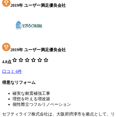
2019
年
ユーザー満足優良会社
2019
年
ユーザー満足優良会社
star
star
star
star
star
star
4.8
点
口コミ
6
件
得意なリフォーム
確実な耐震補強工事
理想を叶える増改築
個性際立つフルリノベーション
セフティライフ株式会社は、大阪府摂津市を拠点として、リ