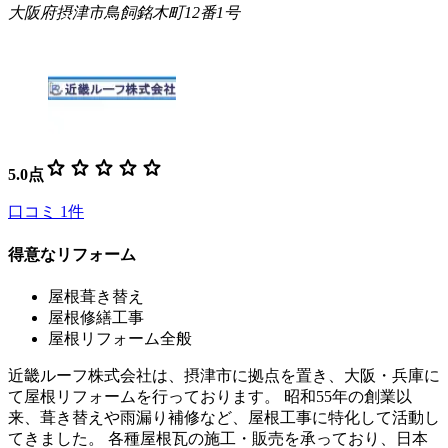
大阪府摂津市鳥飼銘木町12番1号
star
star
star
star
star
5.0
点
口コミ
1
件
得意なリフォーム
屋根葺き替え
屋根修繕工事
屋根リフォーム全般
近畿ルーフ株式会社は、摂津市に拠点を置き、大阪・兵庫に
て屋根リフォームを行っております。 昭和55年の創業以
来、葺き替えや雨漏り補修など、屋根工事に特化して活動し
てきました。 各種屋根瓦の施工・販売を承っており、日本