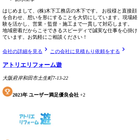
はじめまして、(株)木下工務店の木下です。 お役様と直接顔
を合わせ、想いを形にすることを大切にしています。現場経
験を活かし、営業・監督・施工まで一貫して対応します。
地域密着だからこそできるスピーディで誠実な仕事を心掛け
ています。お気軽にご相談ください！
chevron_right
chevron_right
会社の詳細を見る
この会社に見積もり依頼をする
アトリエリフォーム遊
大阪府岸和田市土生町7-13-22
2023
年
ユーザー満足優良会社
+
2