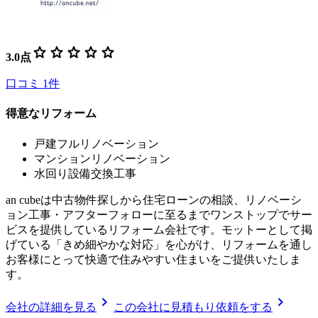
star
star
star
star
star
3.0
点
口コミ
1
件
得意なリフォーム
戸建フルリノベーション
マンションリノベーション
水回り設備交換工事
an cubeは中古物件探しから住宅ローンの相談、リノベーシ
ョン工事・アフターフォローに至るまでワンストップでサー
ビスを提供しているリフォーム会社です。モットーとして掲
げている「きめ細やかな対応」を心がけ、リフォームを通し
お客様にとって快適で住みやすい住まいをご提供いたしま
す。
chevron_right
chevron_right
会社の詳細を見る
この会社に見積もり依頼をする