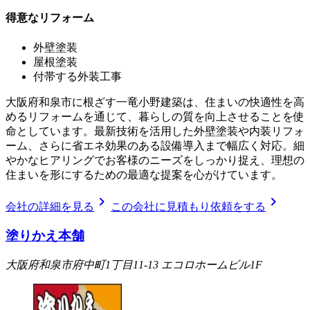
得意なリフォーム
外壁塗装
屋根塗装
付帯する外装工事
大阪府和泉市に根ざす一竜小野建築は、住まいの快適性を高
めるリフォームを通じて、暮らしの質を向上させることを使
命としています。最新技術を活用した外壁塗装や内装リフォ
ーム、さらに省エネ効果のある設備導入まで幅広く対応。細
やかなヒアリングでお客様のニーズをしっかり捉え、理想の
住まいを形にするための最適な提案を心がけています。
chevron_right
chevron_right
会社の詳細を見る
この会社に見積もり依頼をする
塗りかえ本舗
大阪府和泉市府中町1丁目11-13 エコロホームビル1F