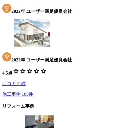
2022
年
ユーザー満足優良会社
2022
年
ユーザー満足優良会社
star
star
star
star
star
4.5
点
口コミ
25
件
施工事例
105
件
リフォーム事例