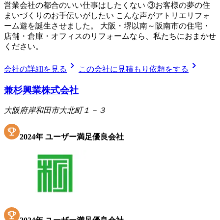
営業会社の都合のいい仕事はしたくない ③お客様の夢の住
まいづくりのお手伝いがしたい こんな声がアトリエリフォ
ーム遊を誕生させました。 大阪・堺以南～阪南市の住宅・
店舗・倉庫・オフィスのリフォームなら、私たちにおまかせ
ください。
chevron_right
chevron_right
会社の詳細を見る
この会社に見積もり依頼をする
兼杉興業株式会社
大阪府岸和田市大北町１－３
2024
年
ユーザー満足優良会社