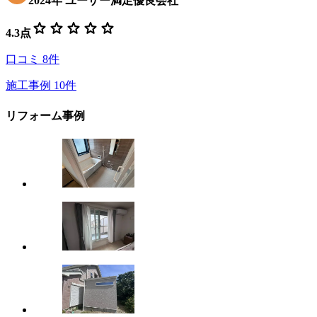
2024
年
ユーザー満足優良会社
star
star
star
star
star
4.3
点
口コミ
8
件
施工事例
10
件
リフォーム事例