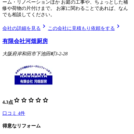
ーム・リノベーションほか お庭の工事や、ちょっとした補
修や荷物の片付けまで。 お家に関わることであれば、なん
でも相談してください。
chevron_right
chevron_right
会社の詳細を見る
この会社に見積もり依頼をする
有限会社河畑厨房
大阪府岸和田市下池田町3-2-28
star
star
star
star
star
4.3
点
口コミ
4
件
得意なリフォーム