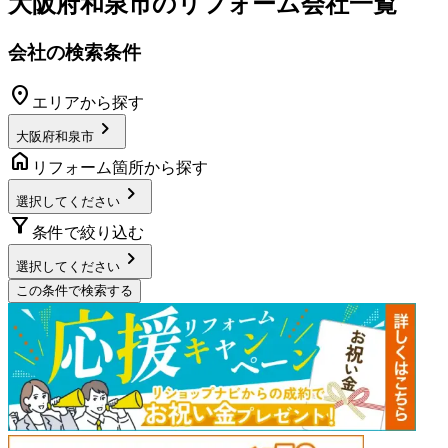
大阪府和泉市
のリフォーム会社一覧
会社の検索条件
location_on
エリアから探す
chevron_right
大阪府和泉市
home
リフォーム箇所から探す
chevron_right
選択してください
filter_alt
条件で絞り込む
chevron_right
選択してください
この条件で検索する