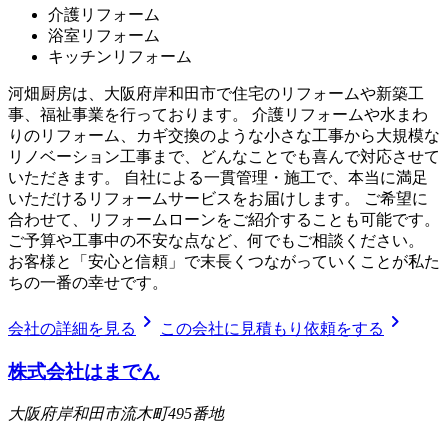
介護リフォーム
浴室リフォーム
キッチンリフォーム
河畑厨房は、大阪府岸和田市で住宅のリフォームや新築工
事、福祉事業を行っております。 介護リフォームや水まわ
りのリフォーム、カギ交換のような小さな工事から大規模な
リノベーション工事まで、どんなことでも喜んで対応させて
いただきます。 自社による一貫管理・施工で、本当に満足
いただけるリフォームサービスをお届けします。 ご希望に
合わせて、リフォームローンをご紹介することも可能です。
ご予算や工事中の不安な点など、何でもご相談ください。
お客様と「安心と信頼」で末長くつながっていくことが私た
ちの一番の幸せです。
chevron_right
chevron_right
会社の詳細を見る
この会社に見積もり依頼をする
株式会社はまでん
大阪府岸和田市流木町495番地