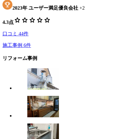
2023
年
ユーザー満足優良会社
+
2
star
star
star
star
star
4.3
点
口コミ
44
件
施工事例
6
件
リフォーム事例