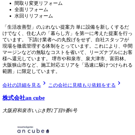
間取り変更リフォーム
全面リフォーム
水回りリフォーム
「生活改善型」のぶれない提案力 単に設備を新しくするだ
けでなく、住む人の「暮らし方」を第一に考えた提案を行っ
ています。 下請け業者への丸投げをせず、自社スタッフが
現場を徹底管理する体制をとっています。これにより、中間
マージンなどの無駄なコストを省いて、リーズナブルにお客
様へ還元しています。 堺市や和泉市、泉大津市、富田林。
大阪狭山市など、施工対応エリアを「迅速に駆けつけられる
範囲」に限定しています。
chevron_right
chevron_right
会社の詳細を見る
この会社に見積もり依頼をする
株式会社an cube
大阪府和泉市いぶき野2丁目9番6号