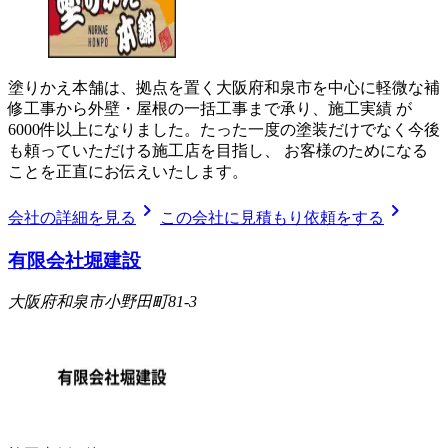
塗りかえ本舗は、拠点を置く大阪府和泉市を中心に軽微な補
修工事から外壁・屋根の一括工事まで承り、施工実績 が
6000件以上になりました。たった一度の塗装だけでなく今後
も頼っていただける施工店を目指し、 お客様のためになる
ことを正直にお伝えいたします。
chevron_right
chevron_right
会社の詳細を見る
この会社に見積もり依頼をする
有限会社堀建設
大阪府和泉市小野田町81-3