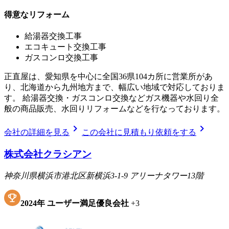
得意なリフォーム
給湯器交換工事
エコキュート交換工事
ガスコンロ交換工事
正直屋は、愛知県を中心に全国36県104カ所に営業所があ
り、北海道から九州地方まで、幅広い地域で対応しておりま
す。 給湯器交換・ガスコンロ交換などガス機器や水回り全
般の商品販売、水回りリフォームなどを行なっております。
chevron_right
chevron_right
会社の詳細を見る
この会社に見積もり依頼をする
株式会社クラシアン
神奈川県横浜市港北区新横浜3-1-9 アリーナタワー13階
2024
年
ユーザー満足優良会社
+
3