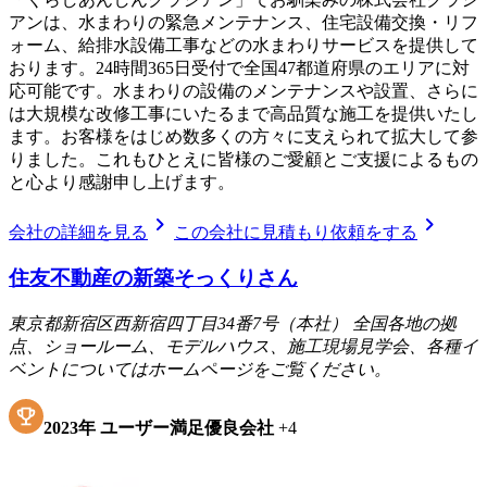
アンは、水まわりの緊急メンテナンス、住宅設備交換・リフ
ォーム、給排水設備工事などの水まわりサービスを提供して
おります。24時間365日受付で全国47都道府県のエリアに対
応可能です。水まわりの設備のメンテナンスや設置、さらに
は大規模な改修工事にいたるまで高品質な施工を提供いたし
ます。お客様をはじめ数多くの方々に支えられて拡大して参
りました。これもひとえに皆様のご愛顧とご支援によるもの
と心より感謝申し上げます。
chevron_right
chevron_right
会社の詳細を見る
この会社に見積もり依頼をする
住友不動産の新築そっくりさん
東京都新宿区西新宿四丁目34番7号（本社） 全国各地の拠
点、ショールーム、モデルハウス、施工現場見学会、各種イ
ベントについてはホームページをご覧ください。
2023
年
ユーザー満足優良会社
+
4