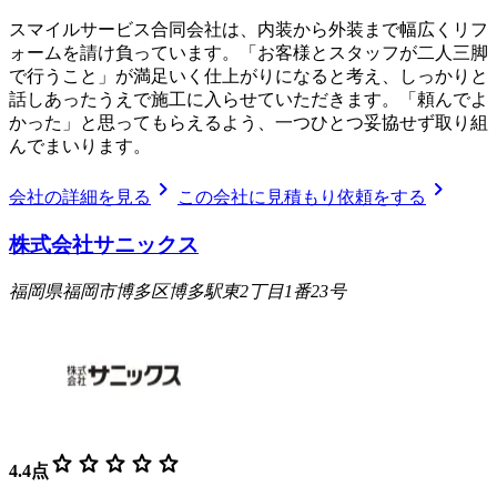
スマイルサービス合同会社は、内装から外装まで幅広くリフ
ォームを請け負っています。「お客様とスタッフが二人三脚
で行うこと」が満足いく仕上がりになると考え、しっかりと
話しあったうえで施工に入らせていただきます。「頼んでよ
かった」と思ってもらえるよう、一つひとつ妥協せず取り組
んでまいります。
chevron_right
chevron_right
会社の詳細を見る
この会社に見積もり依頼をする
株式会社サニックス
福岡県福岡市博多区博多駅東2丁目1番23号
star
star
star
star
star
4.4
点