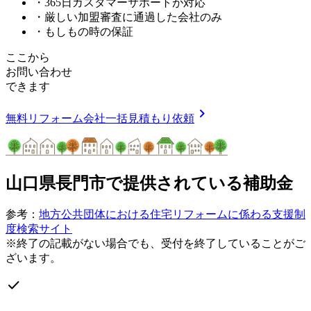
・365日カスタマーサポートが対応
・厳しい加盟審査に通過した会社のみ
・もしもの時の保証
ここから
お問い合わせ
できます
chevron_right
無料
リフォーム会社一括見積もり依頼
山口県長門市
で提供されている補助金
参考：
地方公共団体における住宅リフォームに係わる支援制
度検索サイト
※終了の記載がない場合でも、受付を終了していることがご
ざいます。
check