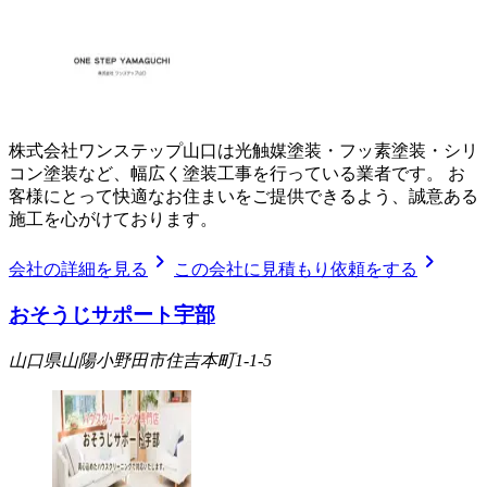
株式会社ワンステップ山口は光触媒塗装・フッ素塗装・シリ
コン塗装など、幅広く塗装工事を行っている業者です。 お
客様にとって快適なお住まいをご提供できるよう、誠意ある
施工を心がけております。
chevron_right
chevron_right
会社の詳細を見る
この会社に見積もり依頼をする
おそうじサポート宇部
山口県山陽小野田市住吉本町1-1-5