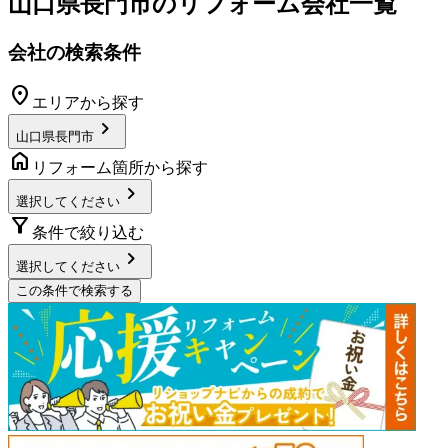
山口県長門市
のリフォーム会社一覧
会社の検索条件
location_on
エリアから探す
chevron_right
山口県長門市
home
リフォーム箇所から探す
chevron_right
選択してください
filter_alt
条件で絞り込む
chevron_right
選択してください
この条件で検索する