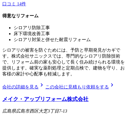
口コミ
14
件
得意なリフォーム
シロアリ防除工事
床下環境改善工事
シロアリ対策と併せた耐震リフォーム
シロアリの被害を防ぐためには、予防と早期発見がカギで
す。株式会社サニックスでは、専門的なシロアリ防除技術
で、リフォーム前の家も安心して長く住み続けられる環境を
提供します。確実な薬剤処理と定期点検で、建物を守り、お
客様の家計や心配事も軽減します。
chevron_right
chevron_right
会社の詳細を見る
この会社に見積もり依頼をする
メイク・アップリフォーム株式会社
広島県広島市西区大芝3丁目7-13