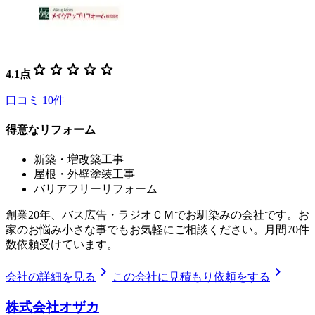
star
star
star
star
star
4.1
点
口コミ
10
件
得意なリフォーム
新築・増改築工事
屋根・外壁塗装工事
バリアフリーリフォーム
創業20年、バス広告・ラジオＣＭでお馴染みの会社です。お
家のお悩み小さな事でもお気軽にご相談ください。月間70件
数依頼受けています。
chevron_right
chevron_right
会社の詳細を見る
この会社に見積もり依頼をする
株式会社オザカ