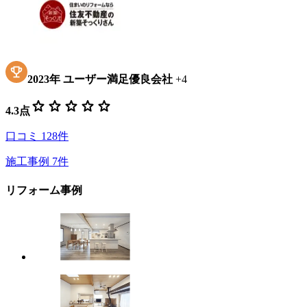
2023
年
ユーザー満足優良会社
+
4
star
star
star
star
star
4.3
点
口コミ
128
件
施工事例
7
件
リフォーム事例