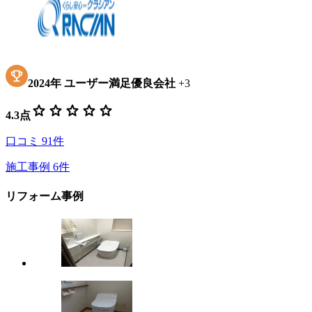
2024
年
ユーザー満足優良会社
+
3
star
star
star
star
star
4.3
点
口コミ
91
件
施工事例
6
件
リフォーム事例