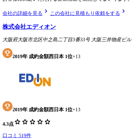
chevron_right
chevron_right
会社の詳細を見る
この会社に見積もり依頼をする
株式会社エディオン
大阪府大阪市北区中之島二丁目3番33号 大阪三井物産ビル
2019
年
成約金額西日本
1位
+
13
2019
年
成約金額西日本
1位
+
13
star
star
star
star
star
4.3
点
口コミ
519
件