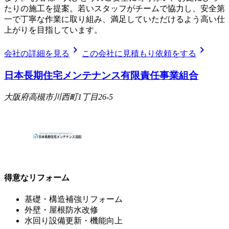
たりの施工を提案。若いスタッフがチームで協力し、安全第
一で丁寧な作業に取り組み、満足していただけるよう高い仕
上がりを目指しています。
chevron_right
chevron_right
会社の詳細を見る
この会社に見積もり依頼をする
日本長期住宅メンテナンス有限責任事業組合
大阪府高槻市川西町1丁目26-5
得意なリフォーム
基礎・構造補強リフォーム
外壁・屋根防水改修
水回り設備更新・機能向上