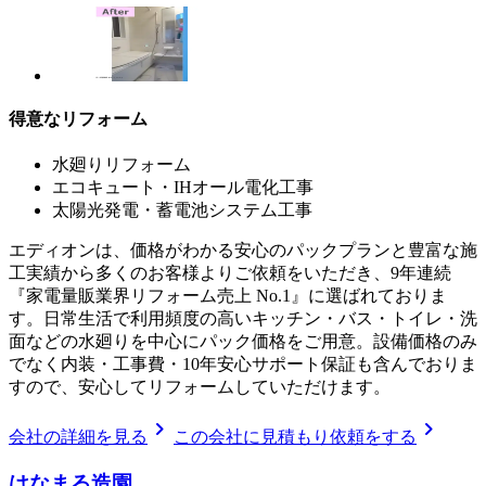
得意なリフォーム
水廻りリフォーム
エコキュート・IHオール電化工事
太陽光発電・蓄電池システム工事
エディオンは、価格がわかる安心のパックプランと豊富な施
工実績から多くのお客様よりご依頼をいただき、9年連続
『家電量販業界リフォーム売上 No.1』に選ばれておりま
す。日常生活で利用頻度の高いキッチン・バス・トイレ・洗
面などの水廻りを中心にパック価格をご用意。設備価格のみ
でなく内装・工事費・10年安心サポート保証も含んでおりま
すので、安心してリフォームしていただけます。
chevron_right
chevron_right
会社の詳細を見る
この会社に見積もり依頼をする
はなまる造園