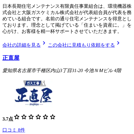
日本長期住宅メンテナンス有限責任事業組合は、環境機器株
式会社と大阪ガスケミカル株式会社が代表組合員が代表を務
めている組合です。名前の通り住宅メンテナンスを得意とし
ております。理念として掲げている「住まいを資産に。」を
心がけ、お客様を精一杯サポートさせていただきます。
chevron_right
chevron_right
会社の詳細を見る
この会社に見積もり依頼をする
正直屋
愛知県名古屋市千種区内山3丁目31-20 今池ＮＭビル 4階
star
star
star
star
star
star
3.7
点
口コミ
8
件