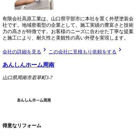
有限会社高原工業は、山口県宇部市に本社を置く外壁塗装会
社です。地域密着型の企業として、施工実績の豊富さと技術
力の高さが特徴です。お客様のニーズに合わせた丁寧な提案
と施工により、耐久性と美観性の高い外壁を実現します。
chevron_right
chevron_right
会社の詳細を見る
この会社に見積もり依頼をする
あんしんホーム周南
山口県周南市若草町3-7
得意なリフォーム