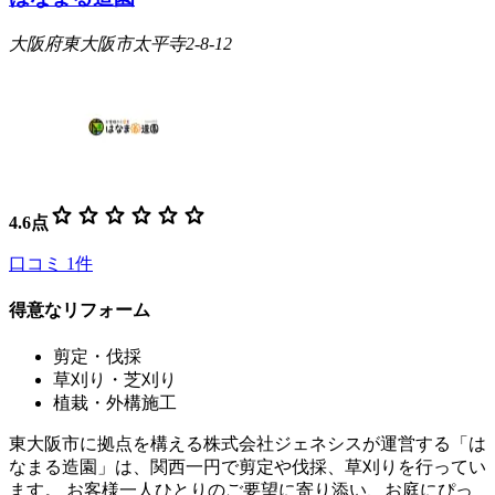
大阪府東大阪市太平寺2-8-12
star
star
star
star
star
star
4.6
点
口コミ
1
件
得意なリフォーム
剪定・伐採
草刈り・芝刈り
植栽・外構施工
東大阪市に拠点を構える株式会社ジェネシスが運営する「は
なまる造園」は、関西一円で剪定や伐採、草刈りを行ってい
ます。 お客様一人ひとりのご要望に寄り添い、お庭にぴっ