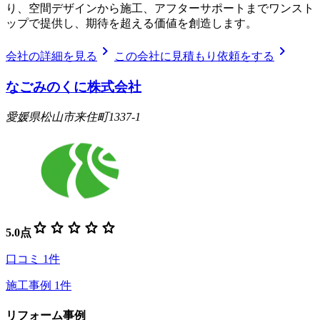
り、空間デザインから施工、アフターサポートまでワンスト
ップで提供し、期待を超える価値を創造します。
chevron_right
chevron_right
会社の詳細を見る
この会社に見積もり依頼をする
なごみのくに株式会社
愛媛県松山市来住町1337-1
star
star
star
star
star
5.0
点
口コミ
1
件
施工事例
1
件
リフォーム事例