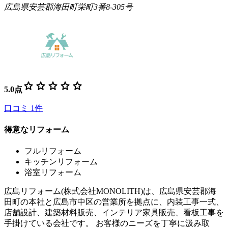
広島県安芸郡海田町栄町3番8-305号
star
star
star
star
star
5.0
点
口コミ
1
件
得意なリフォーム
フルリフォーム
キッチンリフォーム
浴室リフォーム
広島リフォーム(株式会社MONOLITH)は、広島県安芸郡海
田町の本社と広島市中区の営業所を拠点に、内装工事一式、
店舗設計、建築材料販売、インテリア家具販売、看板工事を
手掛けている会社です。 お客様のニーズを丁寧に汲み取