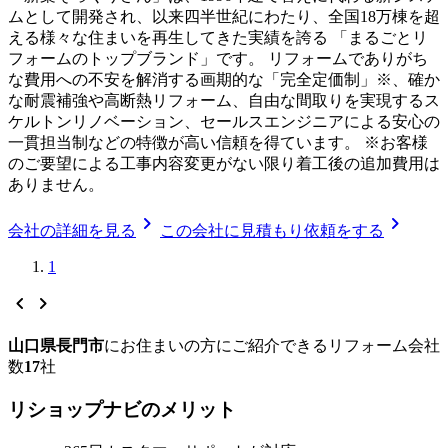
ムとして開発され、以来四半世紀にわたり、全国18万棟を超
える様々な住まいを再生してきた実績を誇る 「まるごとリ
フォームのトップブランド」です。 リフォームでありがち
な費用への不安を解消する画期的な「完全定価制」※、確か
な耐震補強や高断熱リフォーム、自由な間取りを実現するス
ケルトンリノベーション、セールスエンジニアによる安心の
一貫担当制などの特徴が高い信頼を得ています。 ※お客様
のご要望による工事内容変更がない限り着工後の追加費用は
ありません。
chevron_right
chevron_right
会社の詳細を見る
この会社に見積もり依頼をする
1
chevron_left
chevron_right
山口県長門市
に
お住まいの方にご紹介できる
リフォーム会社
数
17
社
リショップナビの
メ
リ
ッ
ト